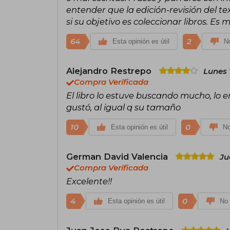
entender que la edición-revisión del t
si su objetivo es coleccionar libros. Es
64
2
Esta opinión es útil
No
Alejandro Restrepo
Lunes 
Compra Verificada
El libro lo estuve buscando mucho, lo 
gustó, al igual q su tamaño
10
0
Esta opinión es útil
No
German David Valencia
Ju
Compra Verificada
Excelente!!
4
0
Esta opinión es útil
No 