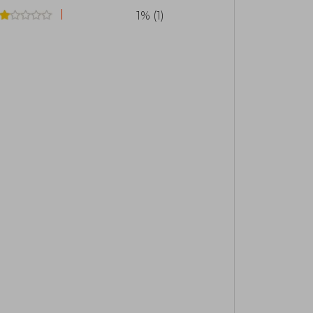
suele describir como «una obra escrita
1% (1)
ra».