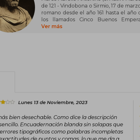
de 121 ​- Vindobona o Sirmio, 17 de mar
romano desde el año 161 hasta el año 
los llamados Cinco Buenos Empera
procedentes de una familia de antig
Ver más
provincia de Baetica, y está consi
representativas de la filosofía estoica.
adoptivos de Antonino Pío por mandat
emperadores del Imperio.
Su gobierno estuvo marcado por los co
revitalizado Imperio parto y en Germani
asentadas a lo largo del Limes Germanicu
Durante el período de su imperio tuvo 
provincias del este liderada por Av
brevemente en solitario tras la muerte
Lunes 13 de Noviembre, 2023
Peste antonina en 169, aunque desde
quien le sucedería.
o más bien desechable. Como dice la descripción
encillo. Encuadernación blanda sin solapas que
La gran obra de Marco Aurelio, Medita
s errores tipográficos como palabras incompletas
durante las campañas de la década de
inexactitudes de puntos y comas, lo que me da a