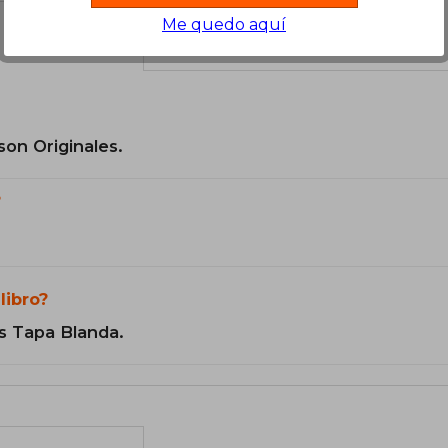
Me quedo aquí
el libro
son Originales.
?
libro?
s Tapa Blanda.