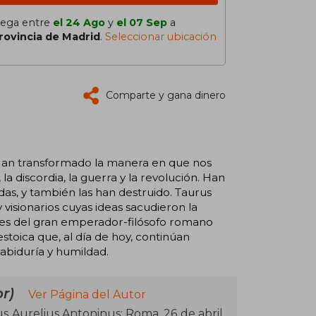
lega entre
el 24 Ago
y
el 07 Sep
a
rovincia de Madrid
.
Seleccionar ubicación
Comparte y gana dinero
. Han transformado la manera en que nos
a discordia, la guerra y la revolución. Han
as, y también las han destruido. Taurus
 visionarios cuyas ideas sacudieron la
ones del gran emperador-filósofo romano
stoica que, al día de hoy, continúan
abiduría y humildad.
r)
Ver Página del Autor
s Aurelius Antoninus; Roma, 26 de abril