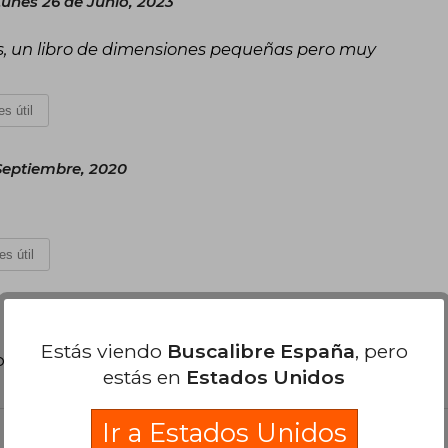
unes 26 de Junio, 2023
dos, un libro de dimensiones pequeñas pero muy
s útil
Septiembre, 2020
es útil
Estás viendo
Buscalibre España
, pero
poder agregar tu propia evaluación
.
estás en
Estados Unidos
Ir a Estados Unidos