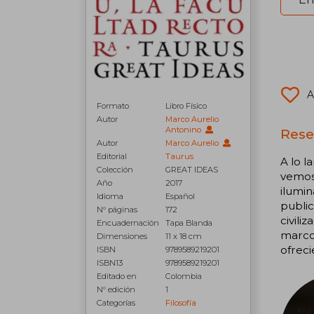
A
Formato
Libro Físico
Autor
Marco Aurelio
Antonino
Rese
Autor
Marco Aurelio
Editorial
Taurus
A lo l
Colección
GREAT IDEAS
vemos 
Año
2017
ilumin
Idioma
Español
public
N° páginas
172
civili
Encuadernación
Tapa Blanda
marco 
Dimensiones
11 x 18 cm
ofreci
ISBN
9789589219201
ISBN13
9789589219201
Editado en
Colombia
N° edición
1
Categorías
Filosofía