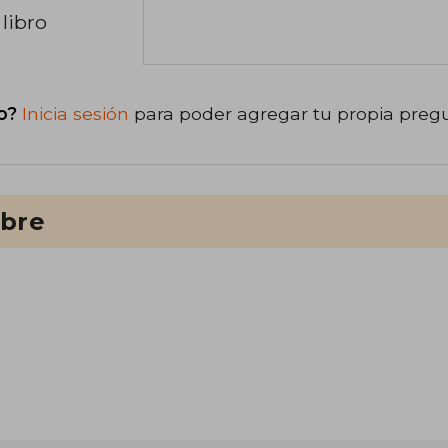
libro
o?
Inicia sesión
para poder agregar tu propia preg
ibre