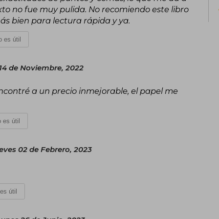
monumento al gobierno perfecto. Se la 
exto no fue muy pulida. No recomiendo este libro
de manera exquisita y con infinita ternu
 más bien para lectura rápida y ya.
 es útil
14 de Noviembre, 2022
encontré a un precio inmejorable, el papel me
 es útil
eves 02 de Febrero, 2023
es útil