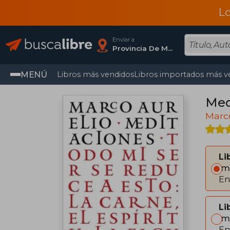
L
Enviar a
Provincia De Madrid
MENÚ
Libros más vendidos
Libros importados más v
Med
Marco
Li
Im
En
Li
Im
En