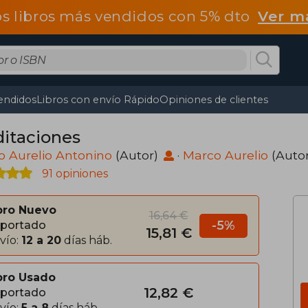
os libros más vendidos con 5% dto
Ver m
endidos
Libros con envío Rápido
Opiniones de clientes
itaciones
 Aurelio Antonino
(Autor)
·
Marco Aurelio
(Auto
91 opiniones
bro Nuevo
16,64 €
-5%
portado
15,81 €
vío:
12 a 20
días háb.
bro Usado
12,82 €
portado
vío:
5 a 8
días háb.