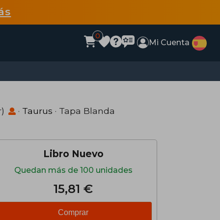
ás
0
Mi Cuenta
r)
·
Taurus
· Tapa Blanda
Libro Nuevo
Quedan más de 100 unidades
15,81 €
Comprar