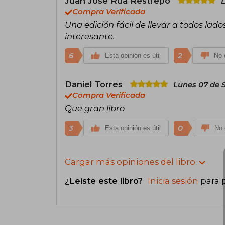
Juan Jose Rua Restrepo
L
Compra Verificada
Una edición fácil de llevar a todos la
interesante.
6
2
Esta opinión es útil
No e
Daniel Torres
Lunes 07 de 
Compra Verificada
Que gran libro
3
0
Esta opinión es útil
No 
Cargar más opiniones del libro
¿Leíste este libro?
Inicia sesión
para 