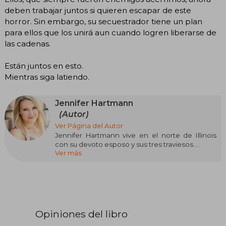
deben trabajar juntos si quieren escapar de este
horror. Sin embargo, su secuestrador tiene un plan
para ellos que los unirá aun cuando logren liberarse de
las cadenas.
Están juntos en esto.
Mientras siga latiendo.
Jennifer Hartmann
(Autor)
Ver Página del Autor
Jennifer Hartmann vive en el norte de Illinois
con su devoto esposo y sus tres traviesos.
Ver más
Cuando no está escribiendo historias de amor
intensas, probablemente esté pensando en
escribirlas.
Disfruta de los atardeceres (porque las
mañanas son difíciles), andar en bicicleta, viajar
Opiniones del libro
fuera de Illinois, ver maratones de repeticiones