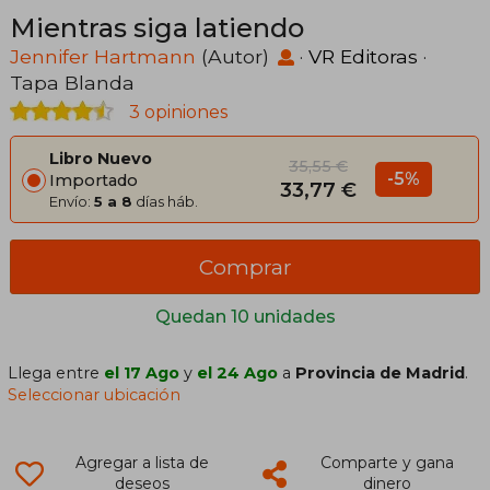
Mientras siga latiendo
Jennifer Hartmann
(Autor)
·
VR Editoras
·
Tapa Blanda
3 opiniones
Libro Nuevo
35,55 €
-5%
Importado
33,77 €
Envío:
5 a 8
días háb.
Comprar
Quedan 10 unidades
Llega entre
el 17 Ago
y
el 24 Ago
a
Provincia de Madrid
.
Seleccionar ubicación
Agregar a lista de
Comparte y gana
deseos
dinero