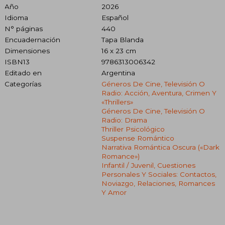
Año
2026
Idioma
Español
N° páginas
440
Encuadernación
Tapa Blanda
Dimensiones
16 x 23 cm
ISBN13
9786313006342
Editado en
Argentina
Categorías
Géneros De Cine, Televisión O
Radio: Acción, Aventura, Crimen Y
«thrillers»
Géneros De Cine, Televisión O
Radio: Drama
Thriller Psicológico
Suspense Romántico
Narrativa Romántica Oscura («dark
Romance»)
Infantil / Juvenil, Cuestiones
Personales Y Sociales: Contactos,
Noviazgo, Relaciones, Romances
Y Amor