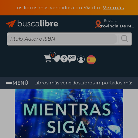
Los libros más vendidos con 5% dto
Ver más
Enviar a
Provincia De Madrid
0
MENÚ
Libros más vendidos
Libros importados más v