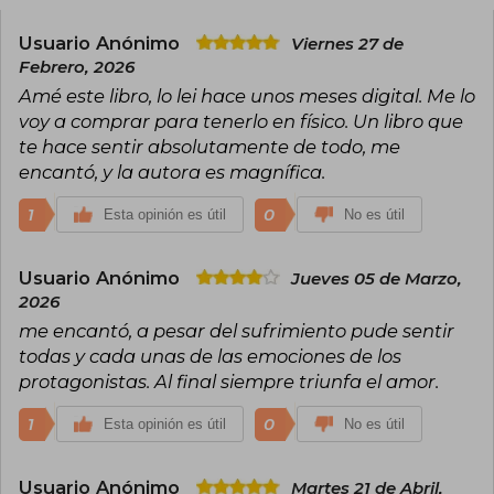
de Buffy la Cazavampiros y ese momento del día
en que el café se reemplaza por una copa de
vino.
Usuario Anónimo
Viernes 27 de
Febrero, 2026
Jennifer es experta en juegos de palabras y en
Amé este libro, lo lei hace unos meses digital. Me lo
encontrar humor inapropiado en situaciones
voy a comprar para tenerlo en físico. Un libro que
cotidianas. Le encantan los tacos. Y también
tiene muchísimas ganas de acariciar a tu perro.
te hace sentir absolutamente de todo, me
encantó, y la autora es magnífica.
1
0
Esta opinión es útil
No es útil
Usuario Anónimo
Jueves 05 de Marzo,
2026
me encantó, a pesar del sufrimiento pude sentir
todas y cada unas de las emociones de los
protagonistas. Al final siempre triunfa el amor.
1
0
Esta opinión es útil
No es útil
Usuario Anónimo
Martes 21 de Abril,