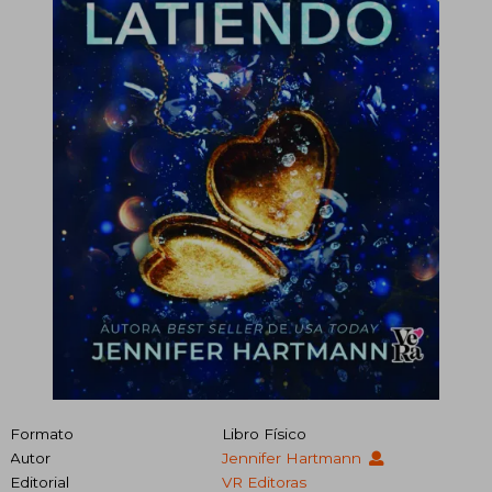
Formato
Libro Físico
Autor
Jennifer Hartmann
Editorial
VR Editoras