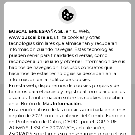
Suscríbete para recibir ofertas y
promociones
BUSCALIBRE ESPAÑA SL
, en su Web,
www.buscalibre.es
, utiliza cookies y otras
tecnologías similares que almacenan y recuperan
¿Necesitas ayuda?
información cuando navegas. Estas tecnologías
pueden servir para finalidades diversas, como
reconocer a un usuario y obtener información de sus
Ir a Centro de Soporte
hábitos de navegación. Los usos concretos que
hacemos de estas tecnologías se describen en la
información de la Política de Cookies.
En esta web, disponemos de cookies propias y de
terceros para el acceso y registro al formulario de los
Buscalibre España
. Calle Energía, 65, Nave 3 (08940),
usuarios. La información sobre las cookies la recibirá
Cornellà de Llobregat, Barcelona. Derechos Reservados.
en el Botón de
Más Información.
En atención al uso de las cookies aprobada en el mes
de julio de 2023, con los criterios del Comité Europeo
en Protección de Datos, (CEPD), por el RGPD-UE-
2016/679, LSSI-CE-2002/21/CE, actualización,
23/01/2025, solicitamos su consentimiento para el uso