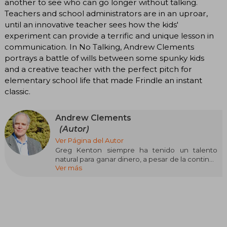
another to see who can go longer without talking.
Teachers and school administrators are in an uproar,
until an innovative teacher sees how the kids'
experiment can provide a terrific and unique lesson in
communication. In No Talking, Andrew Clements
portrays a battle of wills between some spunky kids
and a creative teacher with the perfect pitch for
elementary school life that made Frindle an instant
classic.
Andrew Clements
(Autor)
Ver Página del Autor
Greg Kenton siempre ha tenido un talento
natural para ganar dinero, a pesar de la continua
Ver más
y cargante competencia de su vecina, Maura
Shaw. Justo antes de sexto curso, Greg hace un
asombroso descubrimiento financiero: casi
todos los niños del colegio tienen un cuarto de
dólar o dos de más para gastar al día. Cuando
Greg multiplica los cuartos de dólar por el
número de alumnos, ve el colegio con otros