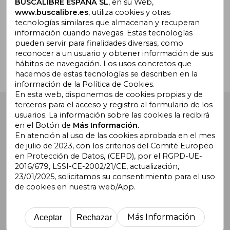
BUSCALIBRE ESPAÑA SL
, en su Web,
www.buscalibre.es
, utiliza cookies y otras
tecnologías similares que almacenan y recuperan
¿Necesitas ayuda?
información cuando navegas. Estas tecnologías
pueden servir para finalidades diversas, como
reconocer a un usuario y obtener información de sus
Ir a Centro de Soporte
hábitos de navegación. Los usos concretos que
hacemos de estas tecnologías se describen en la
información de la Política de Cookies.
En esta web, disponemos de cookies propias y de
terceros para el acceso y registro al formulario de los
Buscalibre España
. Calle Energía, 65, Nave 3 (08940),
usuarios. La información sobre las cookies la recibirá
Cornellà de Llobregat, Barcelona. Derechos Reservados.
en el Botón de
Más Información.
En atención al uso de las cookies aprobada en el mes
de julio de 2023, con los criterios del Comité Europeo
en Protección de Datos, (CEPD), por el RGPD-UE-
2016/679, LSSI-CE-2002/21/CE, actualización,
23/01/2025, solicitamos su consentimiento para el uso
de cookies en nuestra web/App.
Buscalibre Argentina
|
Buscalibre Chile
|
Buscalibre
Colombia
|
Buscalibre Ecuador
|
Buscalibre España
|
Buscalibre Uruguay
|
Buscalibre México
|
Buscalibre
Más Información
Aceptar
Rechazar
Perú
|
Buscalibre Estados Unidos
|
Buscalibre Otros