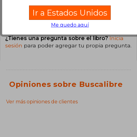
Preguntas y respuestas sobre el libro
Ir a Estados Unidos
Me quedo aquí
¿Tienes una pregunta sobre el libro?
Inicia
sesión
para poder agregar tu propia pregunta.
Opiniones sobre Buscalibre
Ver más opiniones de clientes