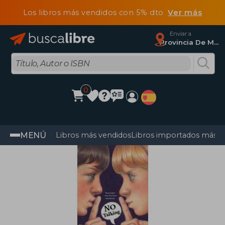
Los libros más vendidos con 5% dto
Ver más
Enviar a
Provincia De Madrid
0
MENÚ
Libros más vendidos
Libros importados más v