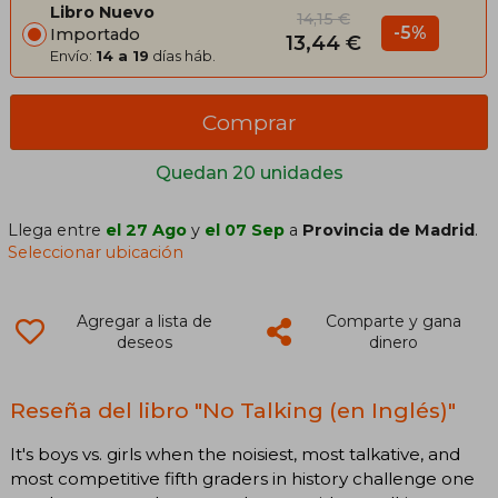
Libro Nuevo
14,15 €
-5%
Importado
13,44 €
Envío:
14 a 19
días háb.
Comprar
Quedan 20 unidades
Llega entre
el 27 Ago
y
el 07 Sep
a
Provincia de Madrid
.
Seleccionar ubicación
Agregar a lista de
Comparte y gana
deseos
dinero
Reseña del libro "No Talking (en Inglés)"
It's boys vs. girls when the noisiest, most talkative, and
most competitive fifth graders in history challenge one