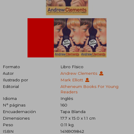
Formato
Libro Físico
Autor
Andrew Clements
Ilustrado por
Mark Elliott
Editorial
Atheneum Books For Young
Readers
Idioma
Inglés
N° páginas
160
Encuadernación
Tapa Blanda
Dimensiones
17.7 x 15.0 x 1.1 cm
Peso
0.11 kg.
ISBN
1416909842