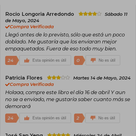
busca del amor y del éxito profesional.
Antes de convertirse en escritora a tiempo
Rocio Longoria Arredondo
Sábado 11
completo, Hazelwood fue investigadora en
de Mayo, 2024
neurociencia, experiencia que le ha permitido
Compra Verificada
aportar autenticidad y profundidad a las tramas
Llegó antes de lo previsto, sólo que está un poco
de sus libros. Su debut literario, "La hipótesis del
amor", se convirtió rápidamente en un
doblado. Me gustaría que los enviaran mejor
fenómeno internacional, logrando estar en la
empaquetados. Fuera de eso todo muy bien.
lista de los más vendidos del New York Times y
ganando elogios por su frescura, humor y
24
0
Esta opinión es útil
No es útil
representación diversa.
Patricia Flores
Martes 14 de Mayo, 2024
Compra Verificada
Holaaa, compre este libro el día 16 de abril Y aun
no se a enviado, me gustaría saber cuanto más se
demorará
24
2
Esta opinión es útil
No es útil
José San Yeng
Miércoles 24 de Abril,