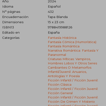
Año
2024
Idioma
Español
N° páginas
432
Encuadernación
Tapa Blanda
Dimensiones
15 x 23 cm
ISBN13
9788419988126
Editado en
España
Categorías
Fantasía Histórica
Fantasía Cómica (humorística)
Fantasía Romántica
Narrativa Romántica: Fantasía Y
Paranormal
Criaturas Míticas: Vampiros,
Hombres Lobos Y Otros Seres
Cambiantes O Metamorfos
Infantil/juvenil: Anuarios,
Antologías Y Poesía
Ficción Infantil / Ficción Juvenil:
Ficción Clásica
Ficción Infantil / Ficción Juvenil:
Ficción General
Ficción Infantil / Ficción Juvenil:
Ficción De Crimen Y Misterio
Ficción Infantil / Ficción Juvenil: