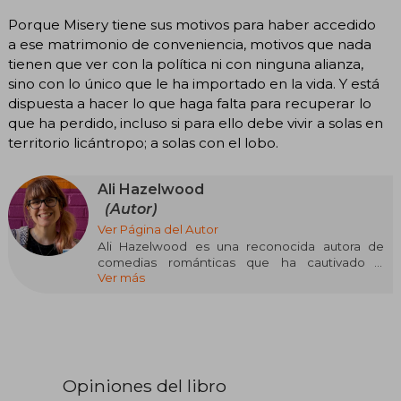
Porque Misery tiene sus motivos para haber accedido
a ese matrimonio de conveniencia, motivos que nada
tienen que ver con la política ni con ninguna alianza,
sino con lo único que le ha importado en la vida. Y está
dispuesta a hacer lo que haga falta para recuperar lo
que ha perdido, incluso si para ello debe vivir a solas en
territorio licántropo; a solas con el lobo.
Ali Hazelwood
(Autor)
Ver Página del Autor
Ali Hazelwood es una reconocida autora de
comedias románticas que ha cautivado a
Ver más
lectores de todo el mundo con sus historias
encantadoras y personajes inolvidables. De
origen italiano, Hazelwood creció rodeada de
libros y soñando con mundos llenos de
romance y aventura. Su amor por la ciencia y la
escritura la llevó a combinar ambos intereses en
sus novelas, donde las protagonistas femeninas
Opiniones del libro
suelen destacar como brillantes científicas en