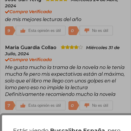
2024
Compra Verificada
de mis mejores lecturas del año
9
0
Esta opinión es útil
No es útil
Maria Guardia Collao
Miércoles 31 de
Julio, 2024
Compra Verificada
Me gusta mucho la trama de la novela no le tenía
mucha fe pero mis expectativas están al máximo,
solo que el libro me llego con unos golpes en el
lomo pero eso no impide la lectura
Definitivamente recomiendo mucho la novela
7
0
Esta opinión es útil
No es útil
Maria Rocks
Jueves 28 de Marzo, 2024
Compra Verificada
Estás viendo
Buscalibre España
, pero