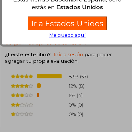
llego rapido super bien empaquetado un
estás en
Estados Unidos
hermoso libro
Ir a Estados Unidos
7
2
Esta opinión es útil
No es útil
Me quedo aquí
Cargar más opiniones del libro
¿Leíste este libro?
Inicia sesión
para poder
agregar tu propia evaluación
.
83% (57)
12% (8)
6% (4)
0% (0)
0% (0)