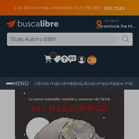
Los libros más vendidos con 5% dto
Ver más
Enviar a
Provincia De Madrid
0
MENÚ
Libros más vendidos
Libros importados más v