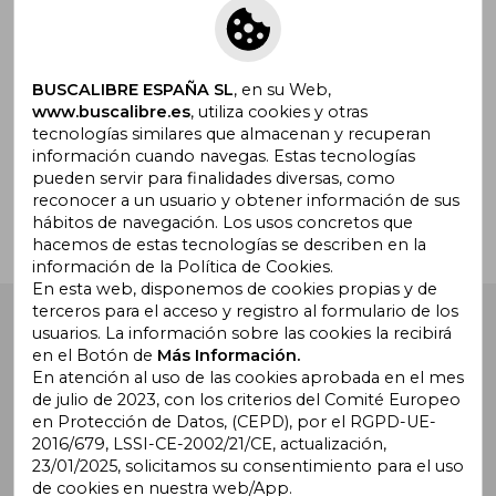
Suscríbete para recibir ofertas y
promociones
BUSCALIBRE ESPAÑA SL
, en su Web,
www.buscalibre.es
, utiliza cookies y otras
tecnologías similares que almacenan y recuperan
¿Necesitas ayuda?
información cuando navegas. Estas tecnologías
pueden servir para finalidades diversas, como
reconocer a un usuario y obtener información de sus
Ir a Centro de Soporte
hábitos de navegación. Los usos concretos que
hacemos de estas tecnologías se describen en la
información de la Política de Cookies.
En esta web, disponemos de cookies propias y de
terceros para el acceso y registro al formulario de los
Buscalibre España
. Calle Energía, 65, Nave 3 (08940),
usuarios. La información sobre las cookies la recibirá
Cornellà de Llobregat, Barcelona. Derechos Reservados.
en el Botón de
Más Información.
En atención al uso de las cookies aprobada en el mes
de julio de 2023, con los criterios del Comité Europeo
en Protección de Datos, (CEPD), por el RGPD-UE-
2016/679, LSSI-CE-2002/21/CE, actualización,
23/01/2025, solicitamos su consentimiento para el uso
de cookies en nuestra web/App.