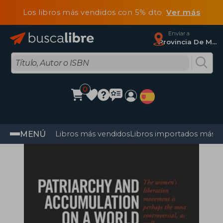
Los libros más vendidos con 5% dto
Ver más
Enviar a
Provincia De Madrid
0
MENÚ
Libros más vendidos
Libros importados más v