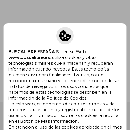
Suscríbete para recibir ofertas y
promociones
BUSCALIBRE ESPAÑA SL
, en su Web,
www.buscalibre.es
, utiliza cookies y otras
tecnologías similares que almacenan y recuperan
¿Necesitas ayuda?
información cuando navegas. Estas tecnologías
pueden servir para finalidades diversas, como
reconocer a un usuario y obtener información de sus
Ir a Centro de Soporte
hábitos de navegación. Los usos concretos que
hacemos de estas tecnologías se describen en la
información de la Política de Cookies.
En esta web, disponemos de cookies propias y de
terceros para el acceso y registro al formulario de los
Buscalibre España
. Calle Energía, 65, Nave 3 (08940),
usuarios. La información sobre las cookies la recibirá
Cornellà de Llobregat, Barcelona. Derechos Reservados.
en el Botón de
Más Información.
En atención al uso de las cookies aprobada en el mes