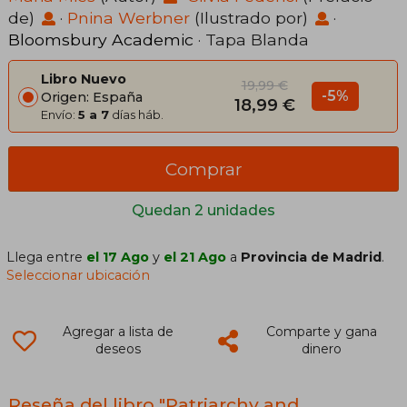
de)
·
Pnina Werbner
(Ilustrado por)
·
Bloomsbury Academic
· Tapa Blanda
Libro Nuevo
19,99 €
-5%
Origen: España
18,99 €
Envío:
5 a 7
días háb.
Comprar
Quedan 2 unidades
Llega entre
el 17 Ago
y
el 21 Ago
a
Provincia de Madrid
.
Seleccionar ubicación
Agregar a lista de
Comparte y gana
deseos
dinero
Reseña del libro "Patriarchy and