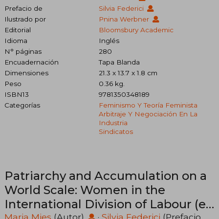
Prefacio de
Silvia Federici
Ilustrado por
Pnina Werbner
Editorial
Bloomsbury Academic
Idioma
Inglés
N° páginas
280
Encuadernación
Tapa Blanda
Dimensiones
21.3 x 13.7 x 1.8 cm
Peso
0.36 kg.
ISBN13
9781350348189
Categorías
Feminismo Y Teoría Feminista
Arbitraje Y Negociación En La
Industria
Sindicatos
Patriarchy and Accumulation on a
World Scale: Women in the
International Division of Labour (en
Inglés)
Maria Mies
(Autor)
·
Silvia Federici
(Prefacio