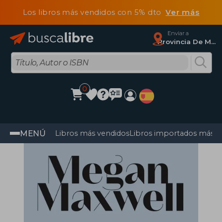
Los libros más vendidos con 5% dto
Ver más
Enviar a
Provincia De Madrid
0
MENÚ
Libros más vendidos
Libros importados más v