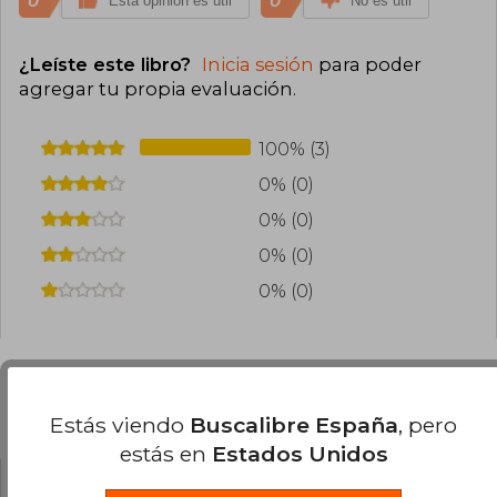
0
0
Esta opinión es útil
No es útil
¿Leíste este libro?
Inicia sesión
para poder
agregar tu propia evaluación
.
100% (3)
0% (0)
0% (0)
0% (0)
0% (0)
Preguntas frecuentes sobre el libro
Estás viendo
Buscalibre España
, pero
estás en
Estados Unidos