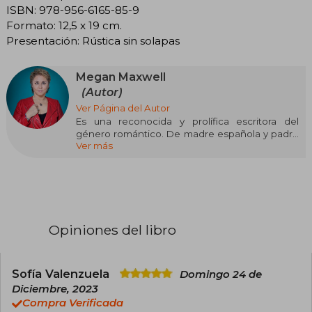
ISBN: 978-956-6165-85-9
Formato: 12,5 x 19 cm.
Presentación: Rústica sin solapas
Megan Maxwell
(Autor)
Ver Página del Autor
Es una reconocida y prolífica escritora del
género romántico. De madre española y padre
Ver más
estadounidense, ha publicado novelas como
Deseo concedido, Fue un beso tonto, Te
esperaré toda mi vida, Niyomismalosé, Las ranas
también se enamoran, ¿Y a ti qué te importa?,
Olvidé olvidarte, Las guerreras Maxwell. Desde
donde se domine la llanura, Los príncipes azules
también destiñen, Pídeme lo que quieras, Casi
Opiniones del libro
una novela, Llámame Bombón, Pídeme lo que
quieras, ahora y siempre, Pídeme lo que quieras
o déjame, Sorpréndeme, Melocotón loco y Te lo
dije.
Sofía Valenzuela
Domingo 24 de
Diciembre, 2023
Pídeme lo que quieras, su debut en el género
Compra Verificada
erótico, fue premiada con las Tres Plumas a la