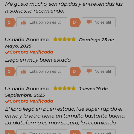
Me gustó mucho, son rápidas y entretenidas las
mejor novela erótica que otorga el Premio
Pasión por la Novela Romántica.
historias, lo recomiendo.
Megan Maxwell vive en un precioso pueblo de
0
0
Esta opinión es útil
No es útil
Madrid, en compañía de su marido, sus hijos, su
perro Drako y sus gatos Romeo y Julieta.
Usuario Anónimo
Domingo 25 de
Mayo, 2025
Compra Verificada
Llego en muy buen estado
0
0
Esta opinión es útil
No es útil
Usuario Anónimo
Jueves 18 de
Septiembre, 2025
Compra Verificada
El libro llegó en buen estado, fue super rápido el
envío y la letra tiene un tamaño bastante bueno.
La plataforma es muy segura, la recomiendo.