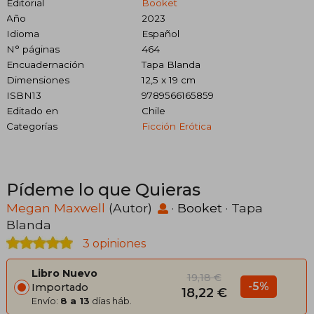
Editorial
Booket
Año
2023
Idioma
Español
N° páginas
464
Encuadernación
Tapa Blanda
Dimensiones
12,5 x 19 cm
ISBN13
9789566165859
Editado en
Chile
Categorías
Ficción Erótica
Pídeme lo que Quieras
Megan Maxwell
(Autor)
·
Booket
· Tapa
Blanda
3 opiniones
Libro Nuevo
19,18 €
-5%
Importado
18,22 €
Envío:
8 a 13
días háb.