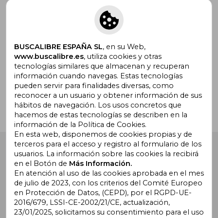
Suscríbete para recibir ofertas y
promociones
BUSCALIBRE ESPAÑA SL
, en su Web,
www.buscalibre.es
, utiliza cookies y otras
tecnologías similares que almacenan y recuperan
¿Necesitas ayuda?
información cuando navegas. Estas tecnologías
pueden servir para finalidades diversas, como
reconocer a un usuario y obtener información de sus
Ir a Centro de Soporte
hábitos de navegación. Los usos concretos que
hacemos de estas tecnologías se describen en la
información de la Política de Cookies.
En esta web, disponemos de cookies propias y de
terceros para el acceso y registro al formulario de los
Buscalibre España
. Calle Energía, 65, Nave 3 (08940),
usuarios. La información sobre las cookies la recibirá
Cornellà de Llobregat, Barcelona. Derechos Reservados.
en el Botón de
Más Información.
En atención al uso de las cookies aprobada en el mes
de julio de 2023, con los criterios del Comité Europeo
en Protección de Datos, (CEPD), por el RGPD-UE-
2016/679, LSSI-CE-2002/21/CE, actualización,
23/01/2025, solicitamos su consentimiento para el uso