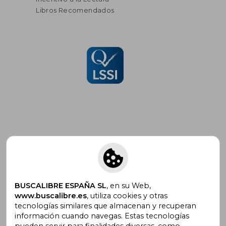
Libros Recomendados
Suscríbete para recibir ofertas y
promociones
BUSCALIBRE ESPAÑA SL
, en su Web,
www.buscalibre.es
, utiliza cookies y otras
tecnologías similares que almacenan y recuperan
¿Necesitas ayuda?
información cuando navegas. Estas tecnologías
pueden servir para finalidades diversas, como