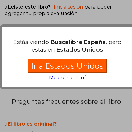
¿Leíste este libro?
Inicia sesión
para poder
agregar tu propia evaluación
.
88% (46)
4% (2)
Estás viendo
Buscalibre España
, pero
8% (4)
estás en
Estados Unidos
0% (0)
Ir a Estados Unidos
0% (0)
Me quedo aquí
Preguntas frecuentes sobre el libro
¿El libro es original?