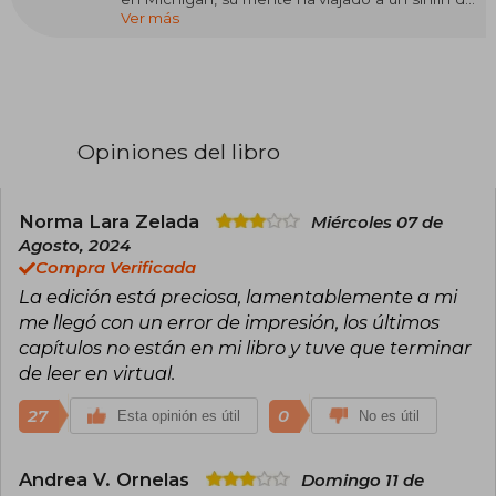
Ver más
mundos extraordinarios. Además de escribir
sobre ellos y sobre los romances nada vulgares
que viven sus habitantes, consigue colarse un
rato en estos reinos mágicos con el poder de la
lectura. Powerless, el primer libro de una trilogía,
marca su debut como escritora, el cual ha
causado gran furor en redes sociales como
Opiniones del libro
TikTok. Además de vivir en mundos de fantasía,
también se recrea en actividades más
mundanas como tejer, buscar palabras en
sopas de letras o colorear.
Norma Lara Zelada
Miércoles 07 de
Agosto, 2024
Compra Verificada
La edición está preciosa, lamentablemente a mi
me llegó con un error de impresión, los últimos
capítulos no están en mi libro y tuve que terminar
de leer en virtual.
27
0
Esta opinión es útil
No es útil
Andrea V. Ornelas
Domingo 11 de