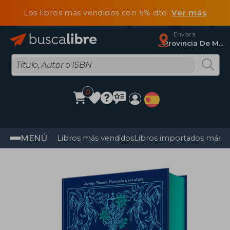
Los libros más vendidos con 5% dto
Ver más
Enviar a
Provincia De Madrid
0
MENÚ
Libros más vendidos
Libros importados más v