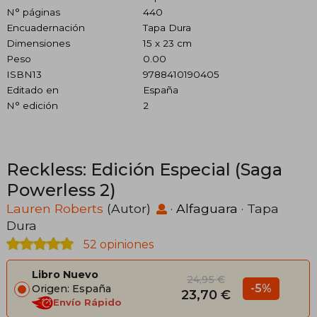
N° páginas
440
Encuadernación
Tapa Dura
Dimensiones
15 x 23 cm
Peso
0.00
ISBN13
9788410190405
Editado en
España
N° edición
2
Reckless: Edición Especial (Saga
Powerless 2)
Lauren Roberts
(Autor)
·
Alfaguara
· Tapa
Dura
52 opiniones
Libro Nuevo
24,95 €
-5%
Origen: España
23,70 €
Envío Rápido