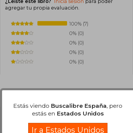
¿Leíste este libro?
Inicia sesión
para poder
agregar tu propia evaluación
.
100% (7)
0% (0)
0% (0)
0% (0)
0% (0)
Preguntas frecuentes sobre el libro
Estás viendo
Buscalibre España
, pero
estás en
Estados Unidos
¿El libro es original?
Ir a Estados Unidos
Todos los libros de nuestro