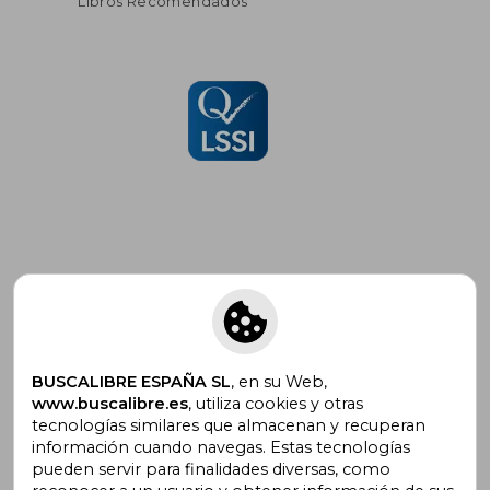
Libros Recomendados
Suscríbete para recibir ofertas y
promociones
BUSCALIBRE ESPAÑA SL
, en su Web,
www.buscalibre.es
, utiliza cookies y otras
tecnologías similares que almacenan y recuperan
¿Necesitas ayuda?
información cuando navegas. Estas tecnologías
pueden servir para finalidades diversas, como