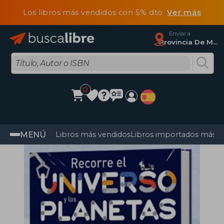
Los libros más vendidos con 5% dto
Ver más
Enviar a
Provincia De Madrid
0
MENÚ
Libros más vendidos
Libros importados más v