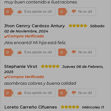
muy buen contenido e ilustraciones.
no puede atribuirse la obtención de premios a
este nombre colectivo, aunque las obras en sí a
0
0
Esta opinión es útil
No es útil
veces han sido reconocidas por instituciones
académicas o editoriales.
Jhon Genrry Cardozo Antury
Sábado
02 de Noviembre, 2024
Compra Verificada
¡Nos encantó! Mi hija está feliz.
0
0
Esta opinión es útil
No es útil
Stephanie Virot
Jueves 06 de Febrero,
2025
Compra Verificada
asombroso colores y buena calidad
0
0
Esta opinión es útil
No es útil
Loreto Carreño Cifuenes
Miércoles 11