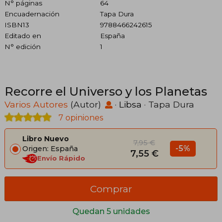
N° páginas
64
Encuadernación
Tapa Dura
ISBN13
9788466242615
Editado en
España
N° edición
1
Recorre el Universo y los Planetas
Varios Autores
(Autor)
·
Libsa
· Tapa Dura
7 opiniones
Libro Nuevo
7,95 €
-5%
Origen: España
7,55 €
Envío Rápido
Comprar
Quedan 5 unidades