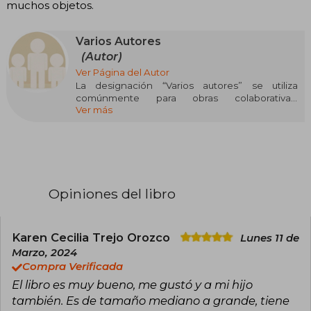
muchos objetos.
Varios Autores
(Autor)
Ver Página del Autor
La designación “Varios autores” se utiliza
comúnmente para obras colaborativas,
Ver más
antologías o proyectos editoriales en los que
participan múltiples escritores sin que se
destaque uno solo como autor principal. Este
tipo de trabajos suele encontrarse en géneros
como la narrativa colectiva, el ensayo temático,
la investigación académica y, especialmente,
en manuales o recopilaciones pedagógicas. La
Opiniones del libro
autoría compartida puede variar desde libros de
texto hasta recopilaciones literarias,
dependiendo del contexto editorial.
Karen Cecilia Trejo Orozco
Lunes 11 de
Algunas obras conocidas firmadas bajo este
Marzo, 2024
rótulo incluyen Manual de cuidados paliativos
Compra Verificada
(2021), Narraciones extraordinarias (antología,
El libro es muy bueno, me gustó y a mi hijo
2008) y Introducción a las ciencias sociales
(2020), entre muchas otras. Dado que "Varios
también. Es de tamaño mediano a grande, tiene
autores" no representa a una persona concreta,