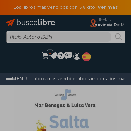
Los libros más vendidos con 5% dto
Ver más
Enviar a
Provincia De Madrid
0
MENÚ
Libros más vendidos
Libros importados más v