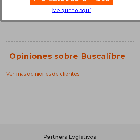
¿Tienes una pregunta sobre el libro?
Inicia
Me quedo aquí
sesión
para poder agregar tu propia pregunta.
Opiniones sobre Buscalibre
Ver más opiniones de clientes
Partners Logísticos