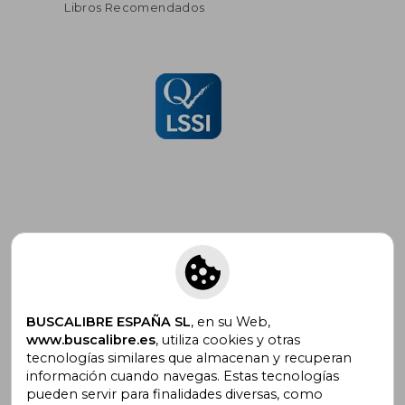
Libros Recomendados
Suscríbete para recibir ofertas y
promociones
BUSCALIBRE ESPAÑA SL
, en su Web,
www.buscalibre.es
, utiliza cookies y otras
tecnologías similares que almacenan y recuperan
¿Necesitas ayuda?
información cuando navegas. Estas tecnologías
pueden servir para finalidades diversas, como