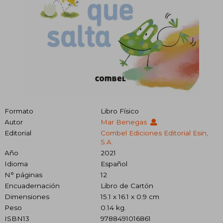
Formato
Libro Físico
Autor
Mar Benegas
Editorial
Combel Ediciones Editorial Esin,
S.A.
Año
2021
Idioma
Español
N° páginas
12
Encuadernación
Libro de Cartón
Dimensiones
15.1 x 16.1 x 0.9 cm
Peso
0.14 kg.
ISBN13
9788491016861