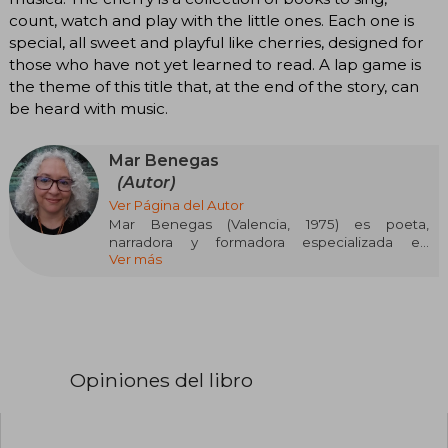
count, watch and play with the little ones. Each one is
special, all sweet and playful like cherries, designed for
those who have not yet learned to read. A lap game is
the theme of this title that, at the end of the story, can
be heard with music.
Mar Benegas
(Autor)
Ver Página del Autor
Mar Benegas (Valencia, 1975) es poeta,
narradora y formadora especializada en
Ver más
literatura infantil y juvenil, con una profunda
dedicación a la poesía. A lo largo de más de dos
décadas, ha creado una obra extensa y diversa
que abarca desde libros para niños hasta
poemarios para adultos. Su talento destaca por
captar la mirada infantil con autenticidad y
sutileza, evitando idealizaciones, y explorando
Opiniones del libro
emociones complejas como el duelo, la soledad
y la identidad, sin perder nunca la delicadeza
propia del lenguaje poético.