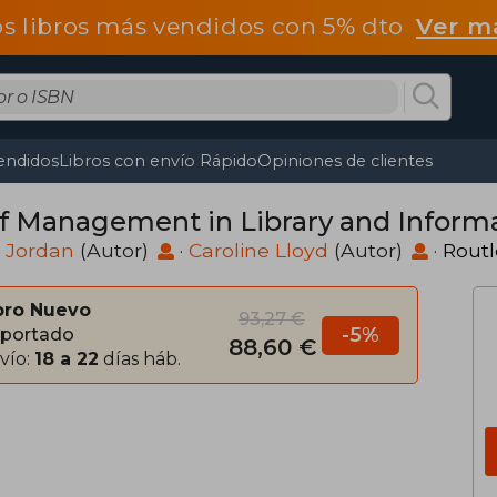
os libros más vendidos con 5% dto
Ver m
endidos
Libros con envío Rápido
Opiniones de clientes
ff Management in Library and Informa
 Jordan
(Autor)
·
Caroline Lloyd
(Autor)
·
Rout
bro Nuevo
93,27 €
-5%
portado
88,60 €
vío:
18 a 22
días háb.