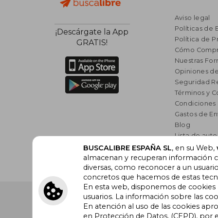
Aviso legal
Políticas de 
¡Descárgate la App
Política de P
GRATIS!
Cómo Compr
Nuestras Fo
Opiniones de
Seguridad R
Términos y C
Condiciones
Gastos de En
Blog
Lista de auto
Incentivo a l
BUSCALIBRE ESPAÑA SL
, en su Web,
almacenan y recuperan información cu
Libros Rec
diversas, como reconocer a un usuari
concretos que hacemos de estas tecnol
En esta web, disponemos de cookies pr
Buscalibre España
. Calle Energía, 65, Nave 3 (08940
usuarios. La información sobre las coo
Barcelona. Derechos Reservados.
En atención al uso de las cookies apr
en Protección de Datos, (CEPD), por e