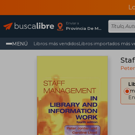
L
Enviar a
Provincia De Madrid
MENÚ
Libros más vendidos
Libros importados más v
Sta
Peter
Li
Im
En