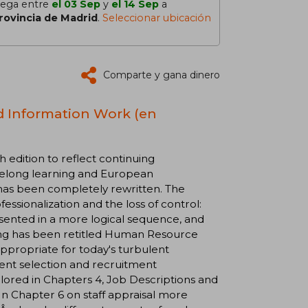
lega entre
el 03 Sep
y
el 14 Sep
a
rovincia de Madrid
.
Seleccionar ubicación
Comparte y gana dinero
nd Information Work (en
h edition to reflect continuing
 lifelong learning and European
has been completely rewritten. The
ssionalization and the loss of control:
sented in a more logical sequence, and
ing has been retitled Human Resource
appropriate for today's turbulent
ent selection and recruitment
lored in Chapters 4, Job Descriptions and
 In Chapter 6 on staff appraisal more