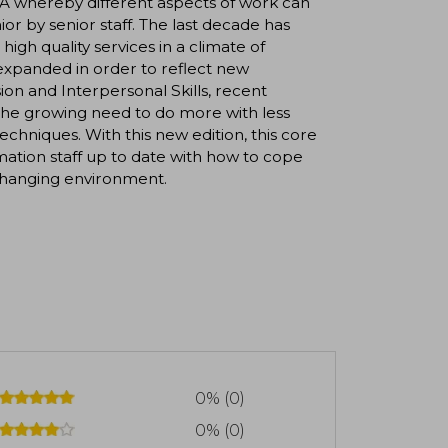
0Â whereby different aspects of work can
ior by senior staff. The last decade has
gh quality services in a climate of
xpanded in order to reflect new
ion and Interpersonal Skills, recent
s the growing need to do more with less
iques. With this new edition, this core
mation staff up to date with how to cope
-changing environment.
0% (0)
0% (0)