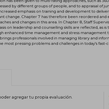
ion has been given to multi-rating approaches, such as 36
essed by different groups of people, and to appraisal of jun
ncreased emphasis on training and development to deliver hi
ant change. Chapter 7 has therefore been reordered and e
ches and changes in this area. In Chapter 8, Staff Supervis
is on leadership and counselling skills are reflected, as i
gh enhanced time management and stress management techn
brings professionals involved in managing library and infor
he most pressing problems and challenges in today's fast
poder agregar tu propia evaluación
.