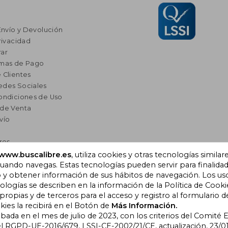
Envío y Devolución
rivacidad
ar
rmas de Pago
 Clientes
edes Sociales
ondiciones de Uso
 de Venta
vío
res
a Lectura
www.buscalibre.es
, utiliza cookies y otras tecnologías similar
ando navegas. Estas tecnologías pueden servir para finalida
omendados
o y obtener información de sus hábitos de navegación. Los us
ogías se describen en la información de la Política de Cooki
opias y de terceros para el acceso y registro al formulario d
), Cornellà de Llobregat,
kies la recibirá en el Botón de
Más Información.
obada en el mes de julio de 2023, con los criterios del Comité
l RGPD-UE-2016/679, LSSI-CE-2002/21/CE, actualización, 23/01