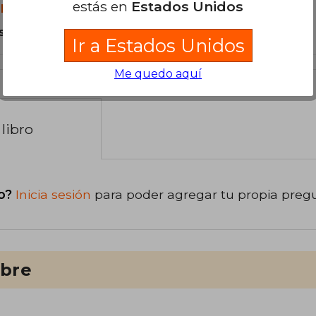
estás en
Estados Unidos
libro?
s Tapa Blanda.
Ir a Estados Unidos
Me quedo aquí
libro
o?
Inicia sesión
para poder agregar tu propia preg
ibre