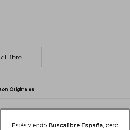
el libro
son Originales.
?
Estás viendo
Buscalibre España
, pero