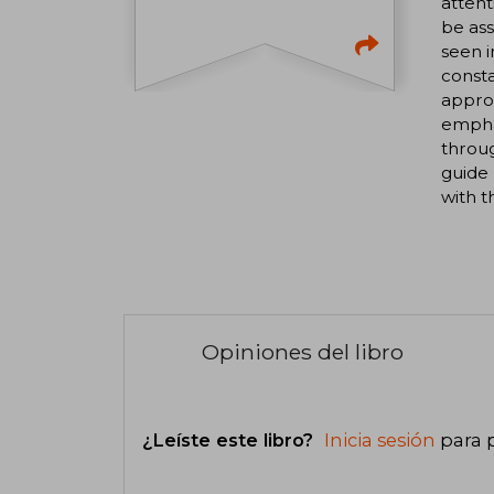
attent
be ass
seen i
const
approa
emphas
throu
guide 
with t
Opiniones del libro
¿Leíste este libro?
Inicia sesión
para 