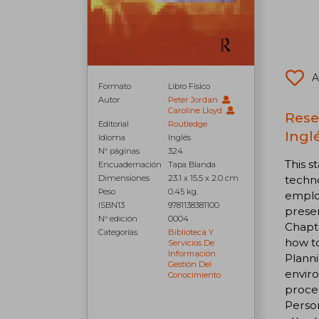
A
Formato
Libro Físico
Autor
Peter Jordan
Caroline Lloyd
Rese
Editorial
Routledge
Inglé
Idioma
Inglés
N° páginas
324
This s
Encuadernación
Tapa Blanda
techno
Dimensiones
23.1 x 15.5 x 2.0 cm
Peso
0.45 kg.
emplo
ISBN13
9781138381100
presen
N° edición
0004
Chapte
Categorías
Biblioteca Y
how t
Servicios De
Información
Planni
Gestión Del
enviro
Conocimiento
proced
Person