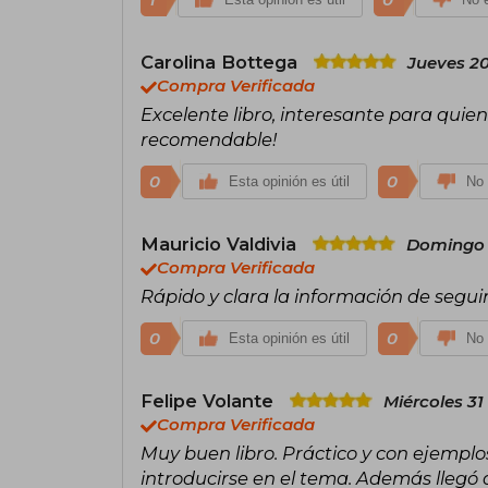
1
0
Carolina Bottega
Jueves 20
Compra Verificada
Excelente libro, interesante para quien
recomendable!
0
0
Esta opinión es útil
No 
Mauricio Valdivia
Domingo 
Compra Verificada
Rápido y clara la información de segu
0
0
Esta opinión es útil
No 
Felipe Volante
Miércoles 31
Compra Verificada
Muy buen libro. Práctico y con ejempl
introducirse en el tema. Además llegó 