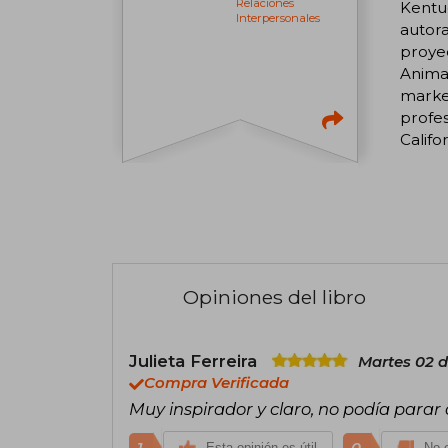
Relaciones
Kentuc
Interpersonales
autora
proyec
Animat
market
profes
Califor
Opiniones del libro
Julieta Ferreira
Martes 02 d
Compra Verificada
Muy inspirador y claro, no podía parar d
Esta opinión es útil
No e