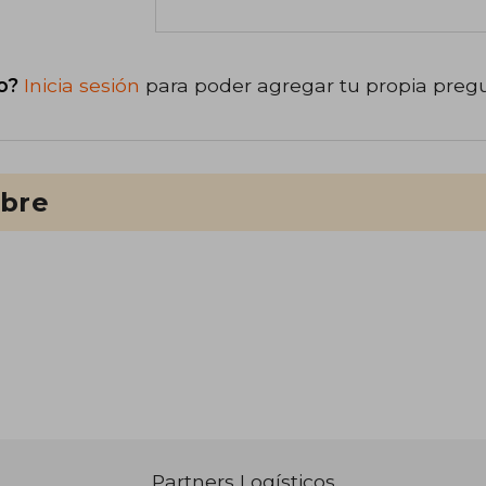
o?
Inicia sesión
para poder agregar tu propia preg
ibre
Partners Logísticos