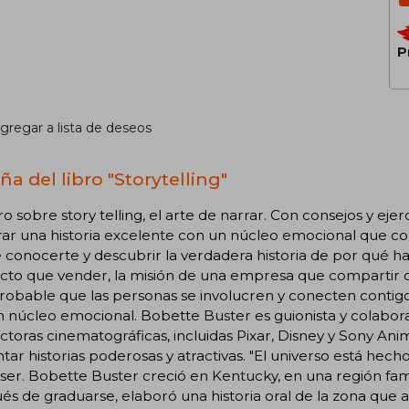
P
gregar a lista de deseos
a del libro "Storytelling"
ro sobre story telling, el arte de narrar. Con consejos y ej
rar una historia excelente con un núcleo emocional que c
 conocerte y descubrir la verdadera historia de por qué h
cto que vender, la misión de una empresa que compartir o
obable que las personas se involucren y conecten contigo s
 núcleo emocional. Bobette Buster es guionista y colabor
toras cinematográficas, incluidas Pixar, Disney y Sony Anim
tar historias poderosas y atractivas. "El universo está hecho
er. Bobette Buster creció en Kentucky, en una región fam
s de graduarse, elaboró una historia oral de la zona que 