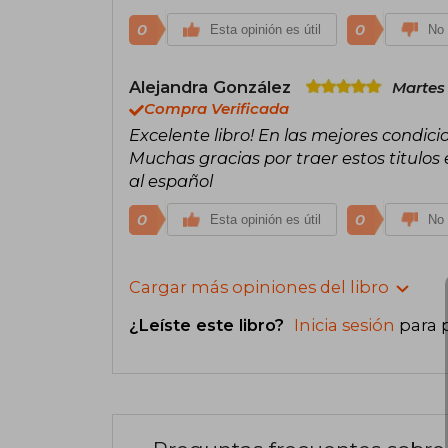
0
0
Esta opinión es útil
No 
Alejandra González
Martes
Compra Verificada
Excelente libro! En las mejores condicio
Muchas gracias por traer estos titulos 
al español
0
0
Esta opinión es útil
No 
Cargar más opiniones del libro
¿Leíste este libro?
Inicia sesión
para 