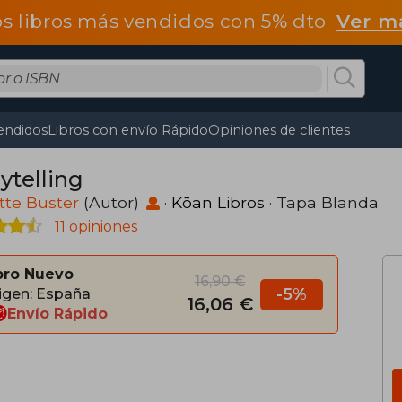
os libros más vendidos con 5% dto
Ver m
endidos
Libros con envío Rápido
Opiniones de clientes
ytelling
tte Buster
(Autor)
·
Kōan Libros
· Tapa Blanda
11 opiniones
bro Nuevo
16,90 €
-5%
igen: España
16,06 €
Envío Rápido