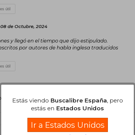
es útil
 08 de Octubre, 2024
nes y llegó en el tiempo que dijo estipulado.
escritos por autores de habla inglesa traducidos
es útil
poder agregar tu propia evaluación
.
Estás viendo
Buscalibre España
, pero
estás en
Estados Unidos
Ir a Estados Unidos