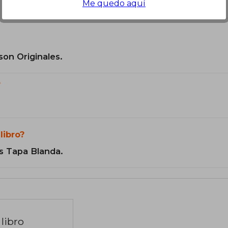
el libro
Me quedo aquí
son Originales.
?
libro?
s Tapa Blanda.
libro