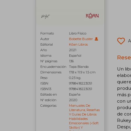
Formato
Libro Físico
Autor
Bobette Buster
A
Editorial
Kōan Libros
Año
2021
Idioma
Español
Reseñ
N° páginas
136
Encuadernación
Tapa Blanda
Un lib
Dimensiones
17.8 x 11.9 x 1.5 cm
elabo
Peso
0.23 kg.
quiere
ISBN
9788418223051
produ
ISBN13
9788418223051
más pr
Editado en
España
N° edición
2020
con un
Categorías
Manuales De
produc
Literatura, Reseñas
de con
Y Guías De Libros
Habilidades
Rukeys
Emocionales («soft
Despué
Skills») Y