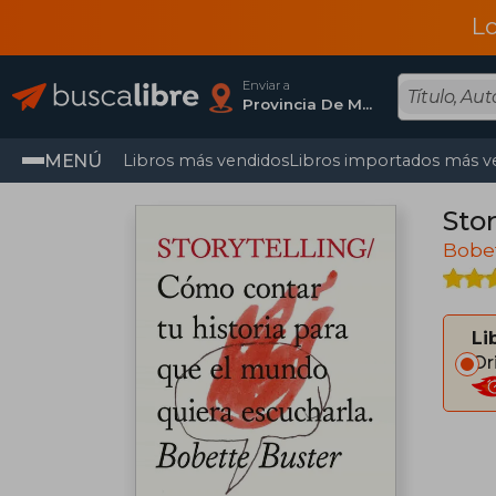
L
Enviar a
Provincia De Madrid
MENÚ
Libros más vendidos
Libros importados más v
Stor
Bobe
Li
Or