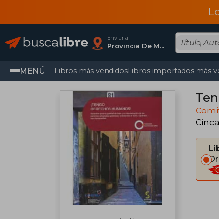
L
Enviar a
Provincia De Madrid
MENÚ
Libros más vendidos
Libros importados más v
Ten
Comi
Cinca
Li
Or