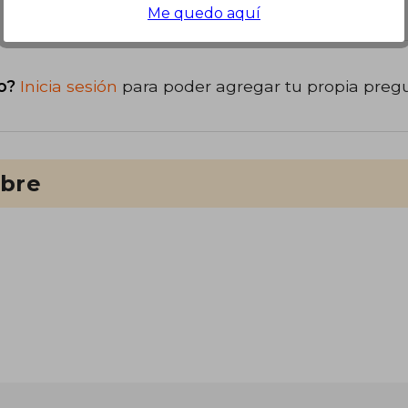
libro
Me quedo aquí
o?
Inicia sesión
para poder agregar tu propia preg
ibre