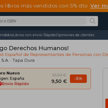
os libros más vendidos con 5% dto
Ver m
endidos
Libros con envío Rápido
Opiniones de clientes
go Derechos Humanos!
té Español de Representantes de Personas con Di
 S.A.
· Tapa Dura
bro Nuevo
10,00 €
-5%
igen: España
9,50 €
Envío Rápido