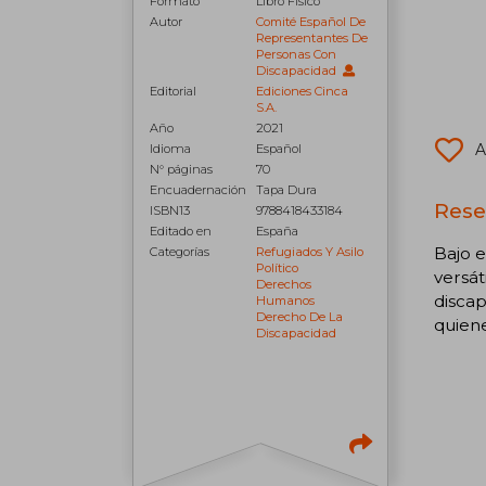
Formato
Libro Físico
Autor
Comité Español De
Representantes De
Personas Con
Discapacidad
Editorial
Ediciones Cinca
S.A.
Año
2021
A
Idioma
Español
N° páginas
70
Encuadernación
Tapa Dura
Rese
ISBN13
9788418433184
Editado en
España
Bajo e
Categorías
Refugiados Y Asilo
Político
versát
Derechos
discap
Humanos
Derecho De La
quiene
Discapacidad