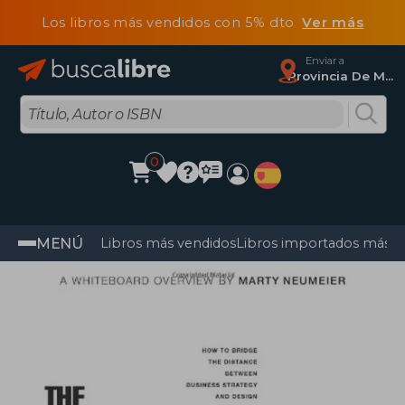
Los libros más vendidos con 5% dto
Ver más
Enviar a
Provincia De Madrid
0
MENÚ
Libros más vendidos
Libros importados más v