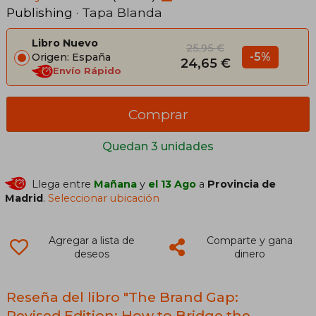
Publishing
· Tapa Blanda
(Aiga Design Press) (en Inglés)
Libro Nuevo
25,95 €
-5%
Origen: España
24,65 €
Envío Rápido
Comprar
Quedan 3 unidades
Llega entre
Mañana
y
el 13 Ago
a
Provincia de
Madrid
.
Seleccionar ubicación
Agregar a lista de
Comparte y gana
deseos
dinero
Reseña del libro "The Brand Gap:
Revised Edition: How to Bridge the