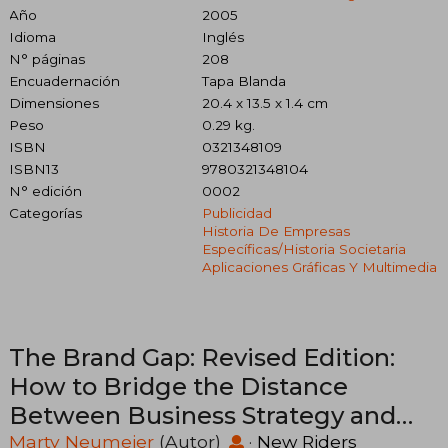
Año
2005
Idioma
Inglés
N° páginas
208
Encuadernación
Tapa Blanda
Dimensiones
20.4 x 13.5 x 1.4 cm
Peso
0.29 kg.
ISBN
0321348109
ISBN13
9780321348104
N° edición
0002
Categorías
Publicidad
Historia De Empresas
Específicas/historia Societaria
Aplicaciones Gráficas Y Multimedia
The Brand Gap: Revised Edition:
How to Bridge the Distance
Between Business Strategy and
Design: A Whiteboard Overview
Marty Neumeier
(Autor)
·
New Riders