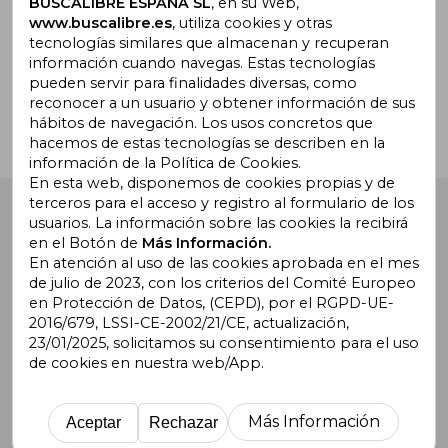
BUSCALIBRE ESPAÑA SL
, en su Web,
www.buscalibre.es
, utiliza cookies y otras
tecnologías similares que almacenan y recuperan
¿Necesitas ayuda?
información cuando navegas. Estas tecnologías
pueden servir para finalidades diversas, como
reconocer a un usuario y obtener información de sus
Ir a Centro de Soporte
hábitos de navegación. Los usos concretos que
hacemos de estas tecnologías se describen en la
información de la Política de Cookies.
En esta web, disponemos de cookies propias y de
terceros para el acceso y registro al formulario de los
Buscalibre España
. Calle Energía, 65, Nave 3 (08940),
usuarios. La información sobre las cookies la recibirá
Cornellà de Llobregat, Barcelona. Derechos Reservados.
en el Botón de
Más Información.
En atención al uso de las cookies aprobada en el mes
de julio de 2023, con los criterios del Comité Europeo
en Protección de Datos, (CEPD), por el RGPD-UE-
2016/679, LSSI-CE-2002/21/CE, actualización,
23/01/2025, solicitamos su consentimiento para el uso
de cookies en nuestra web/App.
Buscalibre Argentina
|
Buscalibre Chile
|
Buscalibre
Colombia
|
Buscalibre Ecuador
|
Buscalibre España
|
Buscalibre Uruguay
|
Buscalibre México
|
Buscalibre
Más Información
Aceptar
Rechazar
Perú
|
Buscalibre Estados Unidos
|
Buscalibre Otros
Países
|
Bookdelivery Reino Unido