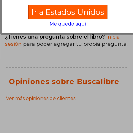
Preguntas y respuestas sobre el libro
Ir a Estados Unidos
Me quedo aquí
¿Tienes una pregunta sobre el libro?
Inicia
sesión
para poder agregar tu propia pregunta.
Opiniones sobre Buscalibre
Ver más opiniones de clientes