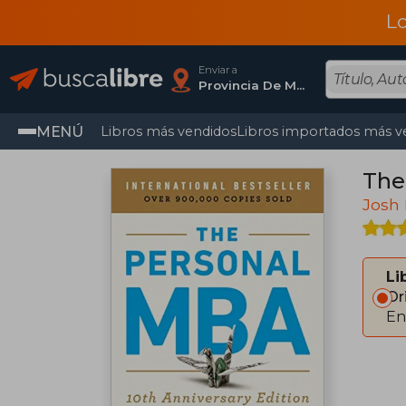
L
Enviar a
Provincia De Madrid
MENÚ
Libros más vendidos
Libros importados más v
The
Josh
Li
Or
En