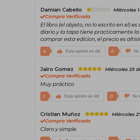
Damian Cabello
Miércoles 1
Compra Verificada
El libro (el objeto, no lo escrito en el) 
diario y la tapa tiene practicamente la
comprar esta edicion, el precio es altis
4
0
Esta opinión es útil
No 
Jairo Gomez
Miércoles 25 d
Compra Verificada
Muy práctico
1
0
Esta opinión es útil
No e
Cristian Muñoz
Miércoles 27
Compra Verificada
Claro y simple