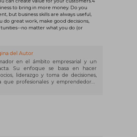
ou can create value for your customers.4
iness to bring in more money. Do you
, but business skills are always useful,
u do great work, make good decisions,
portunities--no matter what you do (or
gina del Autor
ador en el ámbito empresarial y un
dacta. Su enfoque se basa en hacer
cios, liderazgo y toma de decisiones,
ra que profesionales y emprendedores
as de manera eficaz.
esarrollado métodos innovadores que
er y aplicar estrategias empresariales
en gestión. Su obra más destacada, The
l mundial como una guía esencial para
s del mundo de los negocios sin pasar
.