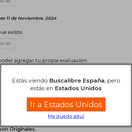
es útil
es 11 de Noviembre, 2024
ue existe.
es útil
poder agregar tu propia evaluación
.
Estás viendo
Buscalibre España
, pero
estás en
Estados Unidos
el libro
Ir a Estados Unidos
Me quedo aquí
son Originales.