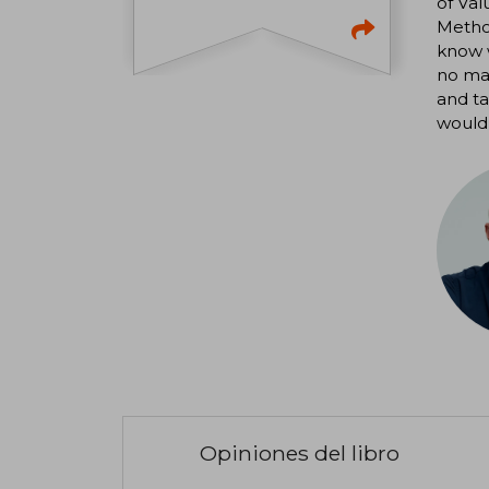
of Val
Method
know w
no ma
and ta
would l
Opiniones del libro