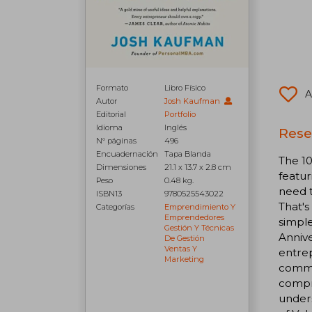
Formato
Libro Físico
A
Autor
Josh Kaufman
Editorial
Portfolio
Idioma
Inglés
Rese
N° páginas
496
Encuadernación
Tapa Blanda
The 10
Dimensiones
21.1 x 13.7 x 2.8 cm
featu
Peso
0.48 kg.
need t
ISBN13
9780525543022
That's
Categorías
Emprendimiento Y
Emprendedores
simple
Gestión Y Técnicas
Annive
De Gestión
Ventas Y
entrep
Marketing
commun
compre
unders