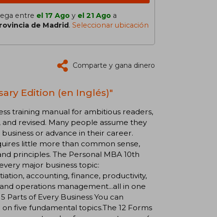
lega entre
el 17 Ago
y
el 21 Ago
a
rovincia de Madrid
.
Seleccionar ubicación
Comparte y gana dinero
ary Edition (en Inglés)"
ness training manual for ambitious readers,
 and revised. Many people assume they
 business or advance in their career.
equires little more than common sense,
and principles. The Personal MBA 10th
 every major business topic:
tion, accounting, finance, productivity,
 and operations management...all in one
5 Parts of Every Business You can
g on five fundamental topics.The 12 Forms