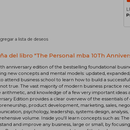
L
P
gregar a lista de deseos
ña del libro "The Personal mba 10Th Annivers
th anniversary edition of the bestselling foundational busi
ring new concepts and mental models: updated, expanded,
o attend business school to learn how to build a successful
 not true. The vast majority of modern business practice r
 arithmetic, and knowledge of a few very important ideas 
rsary Edition provides a clear overview of the essentials of
reneurship, product development, marketing, sales, negotia
ication, psychology, leadership, systems design, analysis,
hensive volume. Inside you'll learn concepts such as: The 
tand and improve any business, large or small, by focusin