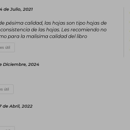
4 de Julio, 2021
Además de su labor como autor, Ka
través de su blog personal, donde cie
es de pésima calidad, las hojas son tipo hojas de
recursos valiosos para desarrollar nue
 consistencia de las hojas. Les recomiendo no
profesional y adoptar una mentalidad 
imo para la malisima calidad del libro
Su estilo claro, directo y basado en la 
referencia imprescindible para quie
es útil
efectiva.
e Diciembre, 2024
s útil
 de Abril, 2022