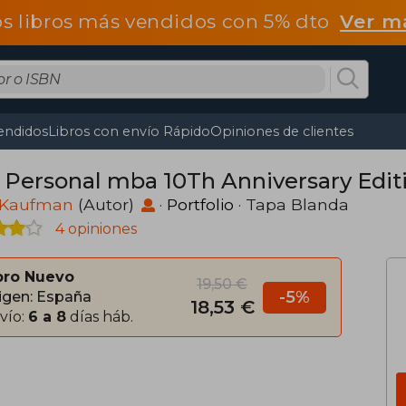
os libros más vendidos con 5% dto
Ver m
endidos
Libros con envío Rápido
Opiniones de clientes
 Personal mba 10Th Anniversary Editi
 Kaufman
(Autor)
·
Portfolio
· Tapa Blanda
4 opiniones
bro Nuevo
19,50 €
-5%
igen: España
18,53 €
vío:
6 a 8
días háb.