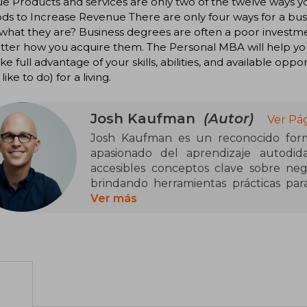
ue Products and services are only two of the twelve ways y
s to Increase Revenue There are only four ways for a bus
hat they are? Business degrees are often a poor investment
tter how you acquire them. The Personal MBA will help yo
ke full advantage of your skills, abilities, and available op
ike to do) for a living.
Josh Kaufman
(Autor)
Ver Pá
Josh Kaufman es un reconocido form
apasionado del aprendizaje autodi
accesibles conceptos clave sobre nego
brindando herramientas prácticas pa
puedan mejorar sus habilidades directiv
Ver más
A lo largo de su trayectoria, ha d
permiten a cualquier persona comprend
sin necesidad de una educación formal 
Personal MBA, ha sido aclamada a nive
quienes buscan dominar los fundamento
por una escuela de negocios tradicional