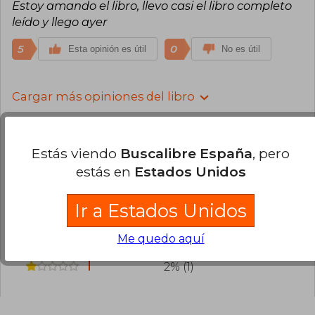
Estoy amando el libro, llevo casi el libro completo
leído y llego ayer
5
0
Esta opinión es útil
No es útil
Cargar más opiniones del libro
¿Leíste este libro?
Inicia sesión
para poder
agregar tu propia evaluación
.
Estás viendo
Buscalibre España
, pero
estás en
Estados Unidos
77% (44)
14% (8)
Ir a Estados Unidos
5% (3)
Me quedo aquí
2% (1)
2% (1)