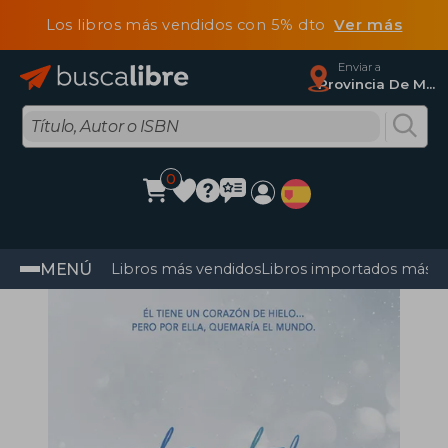
Los libros más vendidos con 5% dto
Ver más
Enviar a
Provincia De Madrid
0
MENÚ
Libros más vendidos
Libros importados más v