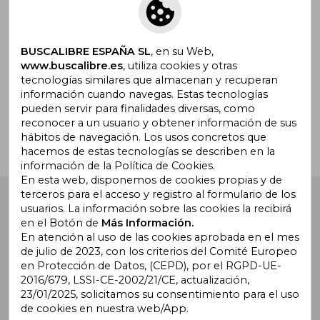
Suscríbete para recibir ofertas y
promociones
BUSCALIBRE ESPAÑA SL
, en su Web,
www.buscalibre.es
, utiliza cookies y otras
tecnologías similares que almacenan y recuperan
¿Necesitas ayuda?
información cuando navegas. Estas tecnologías
pueden servir para finalidades diversas, como
reconocer a un usuario y obtener información de sus
Ir a Centro de Soporte
hábitos de navegación. Los usos concretos que
hacemos de estas tecnologías se describen en la
información de la Política de Cookies.
En esta web, disponemos de cookies propias y de
terceros para el acceso y registro al formulario de los
Buscalibre España
. Calle Energía, 65, Nave 3 (08940),
usuarios. La información sobre las cookies la recibirá
Cornellà de Llobregat, Barcelona. Derechos Reservados.
en el Botón de
Más Información.
En atención al uso de las cookies aprobada en el mes
de julio de 2023, con los criterios del Comité Europeo
en Protección de Datos, (CEPD), por el RGPD-UE-
2016/679, LSSI-CE-2002/21/CE, actualización,
23/01/2025, solicitamos su consentimiento para el uso
de cookies en nuestra web/App.
Buscalibre Argentina
|
Buscalibre Chile
|
Buscalibre