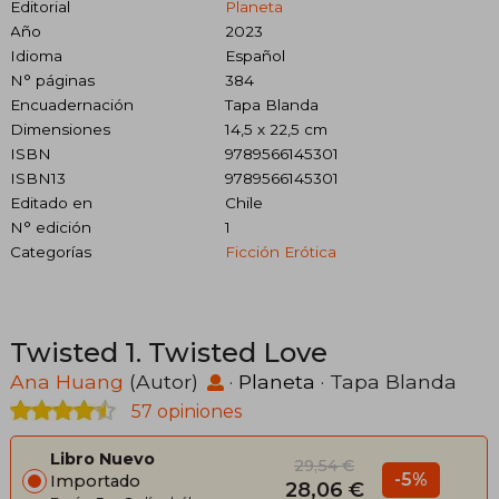
Editorial
Planeta
Año
2023
Idioma
Español
N° páginas
384
Encuadernación
Tapa Blanda
Dimensiones
14,5 x 22,5 cm
ISBN
9789566145301
ISBN13
9789566145301
Editado en
Chile
N° edición
1
Categorías
Ficción Erótica
Twisted 1. Twisted Love
Ana Huang
(Autor)
·
Planeta
· Tapa Blanda
57 opiniones
Libro Nuevo
29,54 €
-5%
Importado
28,06 €