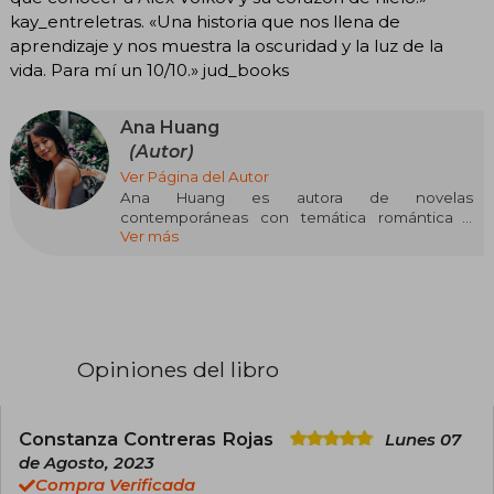
kay_entreletras. «Una historia que nos llena de
aprendizaje y nos muestra la oscuridad y la luz de la
vida. Para mí un 10/10.» jud_books
Ana Huang
(Autor)
Ver Página del Autor
Ana Huang es autora de novelas
contemporáneas con temática romántica y
Ver más
erótica. Sus historias pueden ser
increíblemente optimistas o muy oscuras, pero
siempre tienen un final feliz acompañado de
chismes y muchos chicos guapos.
Además de leer y escribir, Ana adora viajar, está
obsesionada con el chocolate caliente y
Opiniones del libro
mantiene varias relaciones simultáneas con
novios imaginarios.
Constanza Contreras Rojas
Lunes 07
de Agosto, 2023
Compra Verificada