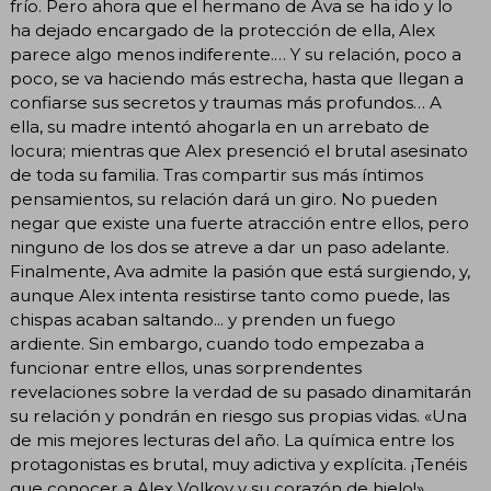
frío. Pero ahora que el hermano de Ava se ha ido y lo
ha dejado encargado de la protección de ella, Alex
parece algo menos indiferente.… Y su relación, poco a
poco, se va haciendo más estrecha, hasta que llegan a
confiarse sus secretos y traumas más profundos… A
ella, su madre intentó ahogarla en un arrebato de
locura; mientras que Alex presenció el brutal asesinato
de toda su familia. Tras compartir sus más íntimos
pensamientos, su relación dará un giro. No pueden
negar que existe una fuerte atracción entre ellos, pero
ninguno de los dos se atreve a dar un paso adelante.
Finalmente, Ava admite la pasión que está surgiendo, y,
aunque Alex intenta resistirse tanto como puede, las
chispas acaban saltando... y prenden un fuego
ardiente. Sin embargo, cuando todo empezaba a
funcionar entre ellos, unas sorprendentes
revelaciones sobre la verdad de su pasado dinamitarán
su relación y pondrán en riesgo sus propias vidas. «Una
de mis mejores lecturas del año. La química entre los
protagonistas es brutal, muy adictiva y explícita. ¡Tenéis
que conocer a Alex Volkov y su corazón de hielo!»