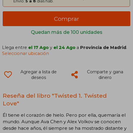
Envío:
5 a 8
días háb.
Comprar
Quedan más de 100 unidades
Llega entre
el 17 Ago
y
el 24 Ago
a
Provincia de Madrid
.
Seleccionar ubicación
Agregar a lista de
Comparte y gana
deseos
dinero
Reseña del libro "Twisted 1. Twisted
Love"
Él tiene el corazón de hielo. Pero por ella, quemaría el
mundo. Aunque Ava Chen y Alex Volkov se conocen
desde hace años, él siempre se ha mostrado distante y