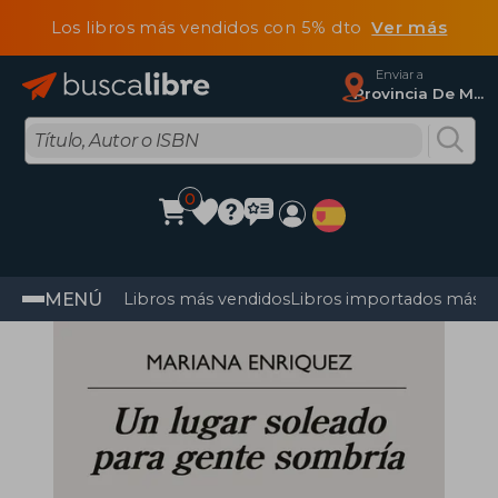
Los libros más vendidos con 5% dto
Ver más
Enviar a
Provincia De Madrid
0
MENÚ
Libros más vendidos
Libros importados más v