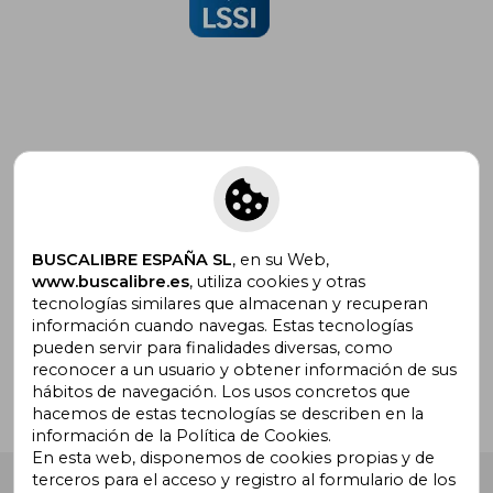
Suscríbete para recibir ofertas y
promociones
BUSCALIBRE ESPAÑA SL
, en su Web,
www.buscalibre.es
, utiliza cookies y otras
tecnologías similares que almacenan y recuperan
¿Necesitas ayuda?
información cuando navegas. Estas tecnologías
pueden servir para finalidades diversas, como
reconocer a un usuario y obtener información de sus
Ir a Centro de Soporte
hábitos de navegación. Los usos concretos que
hacemos de estas tecnologías se describen en la
información de la Política de Cookies.
En esta web, disponemos de cookies propias y de
terceros para el acceso y registro al formulario de los
Buscalibre España
. Calle Energía, 65, Nave 3 (08940),