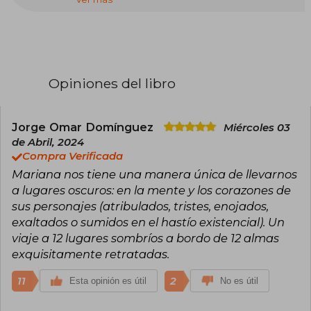
terror contemporáneo en lengua española. Su
obra combina lo fantástico, el horror y el
realismo social con una mirada aguda sobre la
violencia, la marginalidad y las heridas abiertas
de la historia reciente. Su estilo es directo,
atmosférico y sin concesiones: no usa el miedo
como truco, sino como herramienta para
Opiniones del libro
iluminar lo que suele ocultarse bajo la alfombra.
Además de su trabajo literario, ha desarrollado
una extensa labor periodística y cultural.
Jorge Omar Domínguez
Miércoles 03
Entre sus libros más influyentes se encuentra
de Abril, 2024
Las cosas que perdimos en el fuego, un
Compra Verificada
volumen de cuentos que consolidó su
Mariana nos tiene una manera única de llevarnos
proyección internacional y redefinió el terror
latinoamericano desde una perspectiva urbana
a lugares oscuros: en la mente y los corazones de
y política. En 2019 recibió el Premio Herralde de
sus personajes (atribulados, tristes, enojados,
Novela por Nuestra parte de noche,
exaltados o sumidos en el hastío existencial). Un
confirmando una trayectoria sólida y coherente.
viaje a 12 lugares sombríos a bordo de 12 almas
Enríquez no busca asustar por deporte: escribe
para inquietar, incomodar y dejar marcas
exquisitamente retratadas.
duraderas. Y lo logra.
11
2
Esta opinión es útil
No es útil