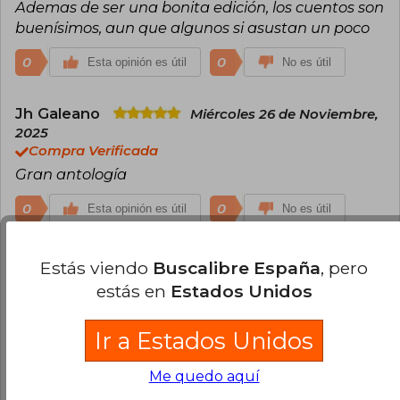
Ademas de ser una bonita edición, los cuentos son
buenísimos, aun que algunos si asustan un poco
0
0
Esta opinión es útil
No es útil
Jh Galeano
Miércoles 26 de Noviembre,
2025
Compra Verificada
Gran antología
0
0
Esta opinión es útil
No es útil
Estás viendo
Buscalibre España
, pero
Cargar más opiniones del libro
estás en
Estados Unidos
¿Leíste este libro?
Inicia sesión
para poder
agregar tu propia evaluación
.
Ir a Estados Unidos
88% (15)
Me quedo aquí
6% (1)