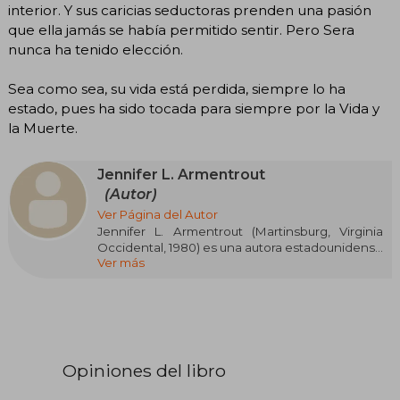
interior. Y sus caricias seductoras prenden una pasión
que ella jamás se había permitido sentir. Pero Sera
nunca ha tenido elección.
Sea como sea, su vida está perdida, siempre lo ha
estado, pues ha sido tocada para siempre por la Vida y
la Muerte.
Jennifer L. Armentrout
(Autor)
Ver Página del Autor
Jennifer L. Armentrout (Martinsburg, Virginia
Occidental, 1980) es una autora estadounidense
Ver más
superventas, especializada en fantasía
paranormal y young adult. Sus sagas Lux y
Covenant la catapultaron a la fama mundial.
Desde pequeña soñó con ser escritora,
redactando relatos incluso en clase de álgebra.
En 2011, logró el reconocimiento con Obsidian y
Mestiza, que debutaron en la lista del New York
Opiniones del libro
Times. Maestra del romance con elementos
sobrenaturales, ha explorado con éxito otros