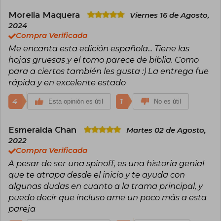
géneros como el misterio, la ciencia ficción y la
novela adulta, esta última bajo el seudónimo J.
Morelia Maquera
Viernes 16 de Agosto,
Lynn. Entre sus obras más celebradas destacan
2024
las sagas Elementos Oscuros, Cazadora de
Compra Verificada
Hadas y Frigid, además de novelas
Me encanta esta edición española... Tiene las
autoconclusivas como Cursed o Nunca digas
siempre. Con múltiples premios y millones de
hojas gruesas y el tomo parece de biblia. Como
ejemplares vendidos, Armentrout sigue
para a ciertos también les gusta :) La entrega fue
dominando las listas de más vendidos con cada
rápida y en excelente estado
publicación.
4
1
Esta opinión es útil
No es útil
Esmeralda Chan
Martes 02 de Agosto,
2022
Compra Verificada
A pesar de ser una spinoff, es una historia genial
que te atrapa desde el inicio y te ayuda con
algunas dudas en cuanto a la trama principal, y
puedo decir que incluso ame un poco más a esta
pareja