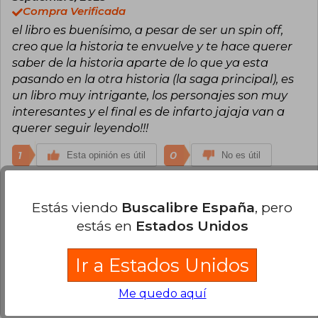
Compra Verificada
el libro es buenísimo, a pesar de ser un spin off,
creo que la historia te envuelve y te hace querer
saber de la historia aparte de lo que ya esta
pasando en la otra historia (la saga principal), es
un libro muy intrigante, los personajes son muy
interesantes y el final es de infarto jajaja van a
querer seguir leyendo!!!
1
0
Esta opinión es útil
No es útil
Cargar más opiniones del libro
Estás viendo
Buscalibre España
, pero
estás en
Estados Unidos
¿Leíste este libro?
Inicia sesión
para poder
agregar tu propia evaluación
.
Ir a Estados Unidos
94% (16)
Me quedo aquí
6% (1)