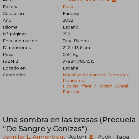
Editorial
Puck
Colección
Fantasy
Año
2022
Idioma
Español
N° páginas
792
Encuadernación
Tapa Blanda
Dimensiones
21.2 x 13.6 cm
Peso
0.94 kg.
ISBN13
9788417854515
Editado en
España
Categorías
Narrativa Romántica: Fantasía Y
Paranormal
Ficción Infantil / Ficción Juvenil:
Fantasía
Una sombra en las brasas (Precuela
"De Sangre y Cenizas")
Jennifer L. Armentrout
(Autor)
·
Puck
· Tapa