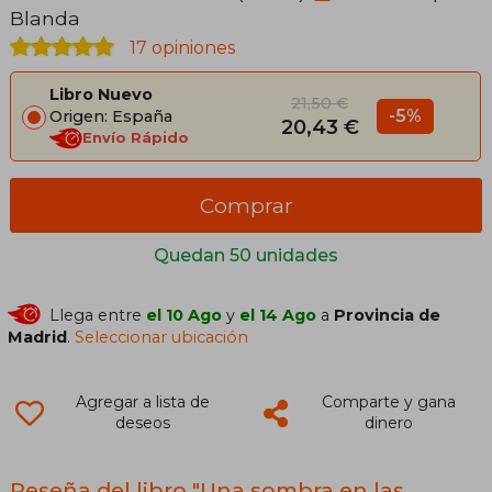
Blanda
17 opiniones
Libro Nuevo
21,50 €
-5%
Origen: España
20,43 €
Envío Rápido
Comprar
Quedan 50 unidades
Llega entre
el 10 Ago
y
el 14 Ago
a
Provincia de
Madrid
.
Seleccionar ubicación
Agregar a lista de
Comparte y gana
deseos
dinero
Reseña del libro "Una sombra en las