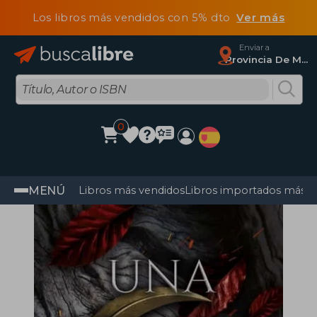
Los libros más vendidos con 5% dto
Ver más
Enviar a
Provincia De Madrid
0
MENÚ
Libros más vendidos
Libros importados más v