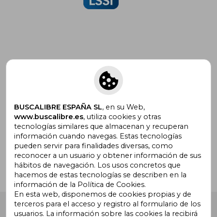
Suscríbete para recibir ofertas y
promociones
BUSCALIBRE ESPAÑA SL
, en su Web,
www.buscalibre.es
, utiliza cookies y otras
tecnologías similares que almacenan y recuperan
¿Necesitas ayuda?
información cuando navegas. Estas tecnologías
pueden servir para finalidades diversas, como
reconocer a un usuario y obtener información de sus
Ir a Centro de Soporte
hábitos de navegación. Los usos concretos que
hacemos de estas tecnologías se describen en la
información de la Política de Cookies.
En esta web, disponemos de cookies propias y de
terceros para el acceso y registro al formulario de los
Buscalibre España
. Calle Energía, 65, Nave 3 (08940),
usuarios. La información sobre las cookies la recibirá
Cornellà de Llobregat, Barcelona. Derechos Reservados.