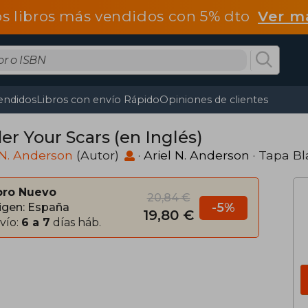
os libros más vendidos con 5% dto
Ver m
endidos
Libros con envío Rápido
Opiniones de clientes
er Your Scars (en Inglés)
 N. Anderson
(Autor)
·
Ariel N. Anderson
· Tapa B
bro Nuevo
20,84 €
-5%
igen: España
19,80 €
vío:
6 a 7
días háb.