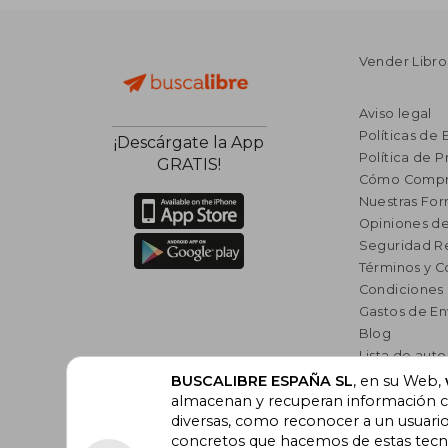
Vender Libro
Aviso legal
Políticas de 
¡Descárgate la App
Política de P
GRATIS!
Cómo Compr
Nuestras Fo
Opiniones de
Seguridad R
Términos y C
Condiciones
Gastos de En
Blog
Lista de auto
Incentivo a l
BUSCALIBRE ESPAÑA SL
, en su Web,
almacenan y recuperan información cu
Libros Rec
diversas, como reconocer a un usuari
concretos que hacemos de estas tecnol