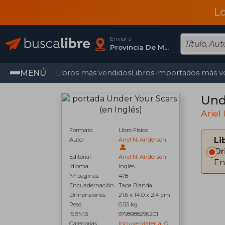
L
Enviar a
Provincia De Madrid
MENÚ
Libros más vendidos
Libros importados más v
Und
Ariel
Formato
Libro Físico
Li
Autor
Ariel N. Anderson
Or
Editorial
Ariel N. Anderson
En
Idioma
Inglés
N° páginas
478
Encuadernación
Tapa Blanda
Dimensiones
21.6 x 14.0 x 2.4 cm
Peso
0.55 kg.
ISBN13
9798988296201
Categorías
Incluye Material O