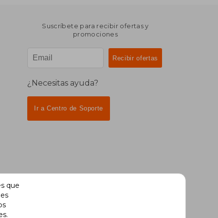
Suscríbete para recibir ofertas y
promociones
¿Necesitas ayuda?
Ir a Centro de Soporte
es que
des
os
es.