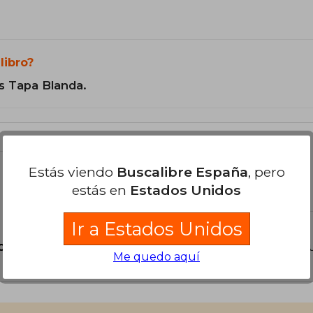
libro?
s Tapa Blanda.
Estás viendo
Buscalibre España
, pero
libro
estás en
Estados Unidos
Ir a Estados Unidos
o?
Inicia sesión
para poder agregar tu propia preg
Me quedo aquí