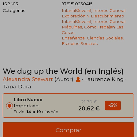
ISBN13
9781510230415
Categorías
Infantil/juvenil, Interés General:
Exploración Y Descubrimiento
Infantil/juvenil, Interés General:
Máquinas, Cómo Trabajan Las
Cosas
Enseñanza: Ciencias Sociales,
Estudios Sociales
We dug up the World (en Inglés)
Alexandra Stewart
(Autor)
·
Laurence King
·
Tapa Dura
Libro Nuevo
21,70 €
-5%
Importado
20,62 €
Envío:
14 a 19
días háb.
Comprar