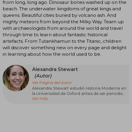
from long, long ago. Dinosaur bones washed up on the
beach. The underwater kingdoms of great kings and
queens. Beautiful cities buried by volcano ash. And
mighty meteors from beyond the Milky Way. Team up
with archaeologists from around the world and travel
through time to learn about fantastic historical
artefacts. From Tutankhamun to the Titanic, children
will discover something new on every page and delight
in learning about how the world used to be.
Alexandra Stewart
(Autor)
Ver Página del Autor
Alexandra Stewart estudió Historia Moderna en
la Universidad de Oxford antes de ser periodista
Ver más
y trabajar como oficial de prensa en la Policía
Metropolitana y el Gobierno Central. Vive en
Londres con su marido y dos hijos.