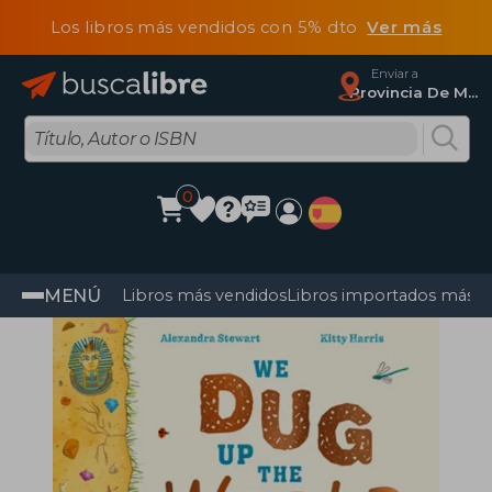
Los libros más vendidos con 5% dto
Ver más
Enviar a
Provincia De Madrid
0
MENÚ
Libros más vendidos
Libros importados más v