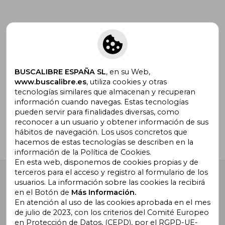
Suscríbete para recibir ofertas y
promociones
BUSCALIBRE ESPAÑA SL
, en su Web,
www.buscalibre.es
, utiliza cookies y otras
tecnologías similares que almacenan y recuperan
¿Necesitas ayuda?
información cuando navegas. Estas tecnologías
pueden servir para finalidades diversas, como
reconocer a un usuario y obtener información de sus
Ir a Centro de Soporte
hábitos de navegación. Los usos concretos que
hacemos de estas tecnologías se describen en la
información de la Política de Cookies.
En esta web, disponemos de cookies propias y de
terceros para el acceso y registro al formulario de los
Buscalibre España
. Calle Energía, 65, Nave 3 (08940),
usuarios. La información sobre las cookies la recibirá
Cornellà de Llobregat, Barcelona. Derechos Reservados.
en el Botón de
Más Información.
En atención al uso de las cookies aprobada en el mes
de julio de 2023, con los criterios del Comité Europeo
en Protección de Datos, (CEPD), por el RGPD-UE-