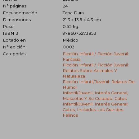
N° páginas
24
Encuadernación
Tapa Dura
Dimensiones
21.3 x 13.5 x 4.3 cm
Peso
0.52 kg.
ISBN13
9786075273853
Editado en
México
N° edición
0003
Categorías
Ficción Infantil / Ficción Juvenil:
Fantasía
Ficción Infantil / Ficción Juvenil:
Relatos Sobre Animales Y
Naturaleza
Ficción Infantil/juvenil: Relatos De
Humor
Infantil/juvenil, Interés General,
Mascotas Y Su Cuidado: Gatos
Infantil/juvenil, Interés General:
Gatos, Incluidos Los Grandes
Felinos