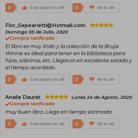
0
0
Esta opinión es útil
No es útil
Flor_Sepearietti@Hotmail.com
Domingo 05 de Julio, 2020
Compra Verificada
El libro es muy lindo y la colección de la Bruja
Winnie es ideal para tener en la biblioteca para
hijos, sobrinos, etc. Llegaron en excelente estado y
el tiempo acordado.
0
0
Esta opinión es útil
No es útil
Analia Daurat
Lunes 24 de Agosto, 2020
Compra Verificada
muy buen libro. Llego en tiempo estimado
0
0
Esta opinión es útil
No es útil