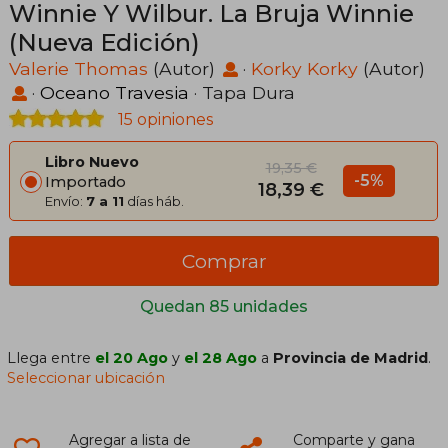
Winnie Y Wilbur. La Bruja Winnie
(Nueva Edición)
Valerie Thomas
(Autor)
·
Korky Korky
(Autor)
·
Oceano Travesia
· Tapa Dura
15 opiniones
Libro Nuevo
19,35 €
-5%
Importado
18,39 €
Envío:
7 a 11
días háb.
Comprar
Quedan 85 unidades
Llega entre
el 20 Ago
y
el 28 Ago
a
Provincia de Madrid
.
Seleccionar ubicación
Agregar a lista de
Comparte y gana