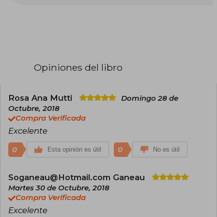
maestra en Australia y Europa, y también como
investigadora educativa en el área de ortografía.
Su pasión por los viajes la ha llevado a recorrer
gran parte del mundo, incluyendo lugares como
la Antártida y las Islas Galápagos. Esta
experiencia global ha influido en su escritura,
aportando diversidad y riqueza a sus historias.​
Opiniones del libro
Su obra más destacada es la serie Winnie the
Witch, iniciada en 1987 en colaboración con el
ilustrador Korky Paul. La serie ha vendido más de
Rosa Ana Mutti
Domingo 28 de
siete millones de copias y ha sido traducida a
Octubre, 2018
más de diez idiomas . Entre los títulos más
Compra Verificada
conocidos se encuentran Winnie in Winter
(1996), Winnie's New Computer (2003) y
Excelente
Winnie's Amazing Pumpkin (2009). La serie fue
rebautizada en 2016 como Winnie and Wilbur,
0
0
Esta opinión es útil
No es útil
reflejando la importancia del gato Wilbur en las
historias. Las aventuras de Winnie han sido
adaptadas a diferentes formatos, incluyendo
Soganeau@Hotmail.com Ganeau
libros para primeros lectores y una serie
Martes 30 de Octubre, 2018
animada.
Compra Verificada
Excelente