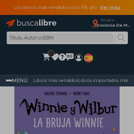
Los libros más vendidos con 5% dto
Ver más
Enviar a
Provincia De Madrid
0
MENÚ
Libros más vendidos
Libros importados más v