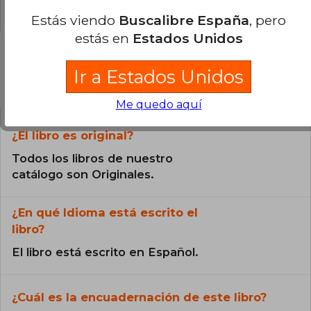
0% (0)
Estás viendo
Buscalibre España
, pero
estás en
Estados Unidos
Ir a Estados Unidos
Preguntas frecuentes sobre el libro
Me quedo aquí
¿El libro es original?
Todos los libros de nuestro
catálogo son Originales.
¿En qué Idioma está escrito el
libro?
El libro está escrito en Español.
¿Cuál es la encuadernación de este libro?