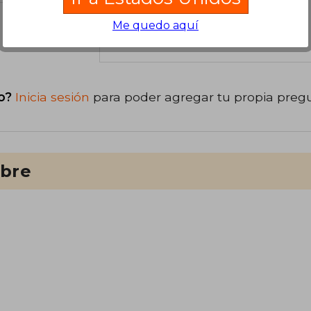
Me quedo aquí
libro
o?
Inicia sesión
para poder agregar tu propia preg
ibre