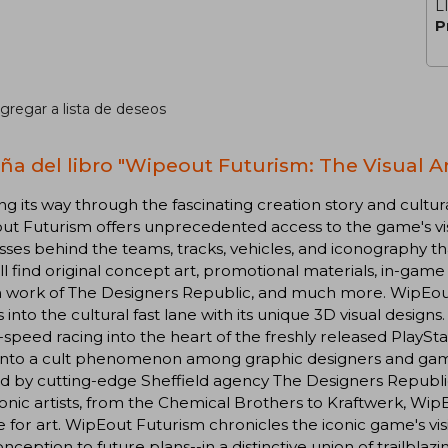
L
P
gregar a lista de deseos
ña del libro "Wipeout Futurism: The Visual Ar
g its way through the fascinating creation story and cultur
t Futurism offers unprecedented access to the game's visu
ses behind the teams, tracks, vehicles, and iconography th
ll find original concept art, promotional materials, in-g
 work of The Designers Republic, and much more. WipEout 
into the cultural fast lane with its unique 3D visual designs.
speed racing into the heart of the freshly released PlaySta
nto a cult phenomenon among graphic designers and gamers
d by cutting-edge Sheffield agency The Designers Republic,
onic artists, from the Chemical Brothers to Kraftwerk, WipE
e for art. WipEout Futurism chronicles the iconic game's v
conception to future plans--in a distinctive union of trailbl