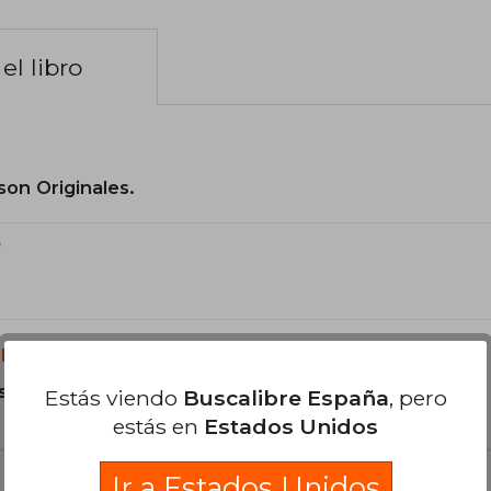
el libro
son Originales.
?
libro?
s Tapa Dura.
Estás viendo
Buscalibre España
, pero
estás en
Estados Unidos
Ir a Estados Unidos