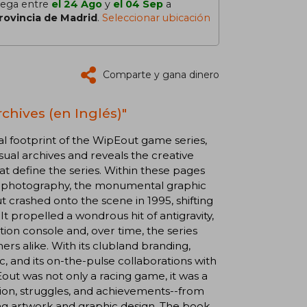
lega entre
el 24 Ago
y
el 04 Sep
a
rovincia de Madrid
.
Seleccionar ubicación
Comparte y gana dinero
chives (en Inglés)"
al footprint of the WipEout game series,
al archives and reveals the creative
at define the series. Within these pages
ame photography, the monumental graphic
crashed onto the scene in 1995, shifting
 It propelled a wondrous hit of antigravity,
tion console and, over time, the series
 alike. With its clubland branding,
 and its on-the-pulse collaborations with
out was not only a racing game, it was a
ision, struggles, and achievements--from
azing artwork and graphic design. The book