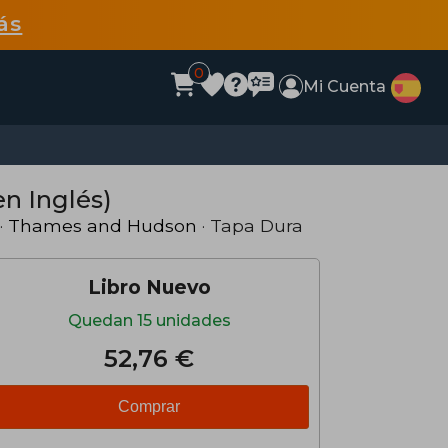
ás
0
Mi Cuenta
en Inglés)
·
Thames and Hudson
· Tapa Dura
Libro Nuevo
Quedan 15 unidades
52,76 €
Comprar