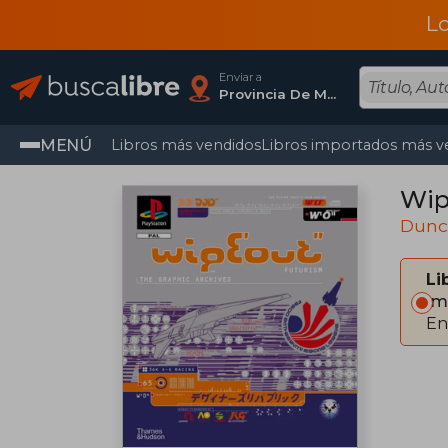
L
Enviar a
Provincia De Madrid
MENÚ
Libros más vendidos
Libros importados más v
Wip
Dunc
Li
Im
En