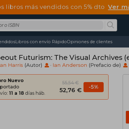
os libros más vendidos con 5% dto
Ver m
endidos
Libros con envío Rápido
Opiniones de clientes
eout Futurism: The Visual Archives (
an Harris
(Autor)
·
Ian Anderson
(Prefacio de)
bro Nuevo
55,54 €
-5%
portado
52,76 €
vío:
11 a 18
días háb.