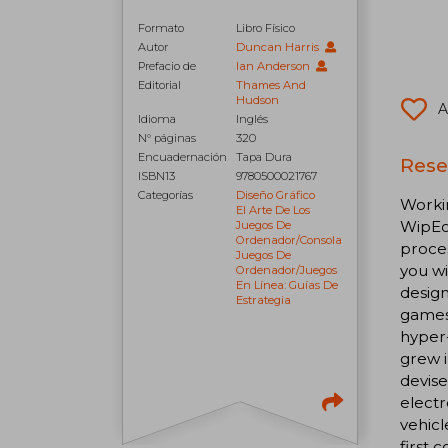
Formato
Libro Físico
Autor
Duncan Harris
Prefacio de
Ian Anderson
Editorial
Thames And
Hudson
A
Idioma
Inglés
N° páginas
320
Encuadernación
Tapa Dura
Rese
ISBN13
9780500021767
Categorías
Diseño Gráfico
Workin
El Arte De Los
WipEou
Juegos De
Ordenador/consola
proces
Juegos De
you wi
Ordenador/juegos
En Línea: Guías De
design
Estrategia
games 
hyper-
grew i
devise
electr
vehicl
first 