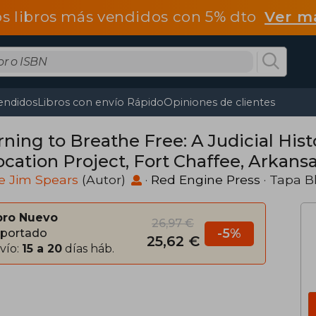
os libros más vendidos con 5% dto
Ver m
endidos
Libros con envío Rápido
Opiniones de clientes
rning to Breathe Free: A Judicial His
ocation Project, Fort Chaffee, Arkansa
e Jim Spears
(Autor)
·
Red Engine Press
· Tapa B
bro Nuevo
26,97 €
-5%
portado
25,62 €
vío:
15 a 20
días háb.