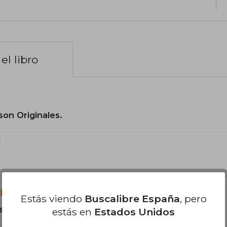
el libro
son Originales.
?
libro?
Estás viendo
Buscalibre España
, pero
s Tapa Blanda.
estás en
Estados Unidos