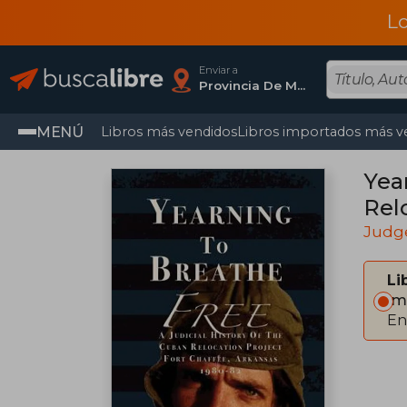
L
Enviar a
Provincia De Madrid
MENÚ
Libros más vendidos
Libros importados más v
Yea
Rel
Judg
Li
Im
En