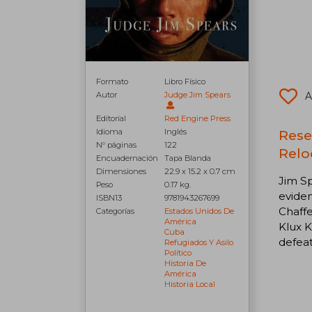
Formato
Libro Físico
A
Autor
Judge Jim Spears
Editorial
Red Engine Press
Rese
Idioma
Inglés
N° páginas
122
Relo
Encuadernación
Tapa Blanda
Dimensiones
22.9 x 15.2 x 0.7 cm
Jim S
Peso
0.17 kg.
eviden
ISBN13
9781943267699
Chaffe
Categorías
Estados Unidos De
América
Klux K
Cuba
defea
Refugiados Y Asilo
Político
Historia De
América
Historia Local