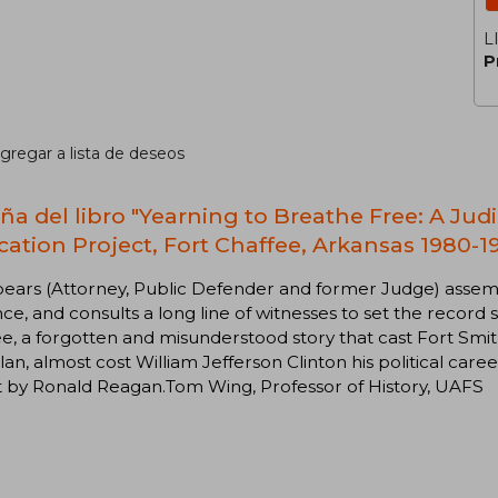
L
P
gregar a lista de deseos
ña del libro "Yearning to Breathe Free: A Judi
cation Project, Fort Chaffee, Arkansas 1980-19
pears (Attorney, Public Defender and former Judge) assem
ce, and consults a long line of witnesses to set the record
e, a forgotten and misunderstood story that cast Fort Smith
lan, almost cost William Jefferson Clinton his political care
t by Ronald Reagan.Tom Wing, Professor of History, UAFS