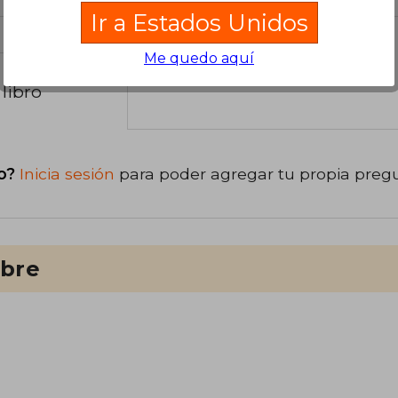
Ir a Estados Unidos
Me quedo aquí
libro
o?
Inicia sesión
para poder agregar tu propia preg
ibre