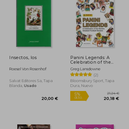
27,49 €
39,56
5%
5%
dcto.
dcto.
26,12 €
37,58
Insectos, los
Panini Legends: A
Celebration of the
World's Greatest
Roesel Von Rosenhof
Greg Lansdowne
Football Stickers (en
(2)
Inglés)
Salvat Editores Sa, Tapa
Bloomsbury Sport, Tapa
Blanda,
Usado
Dura, Nuevo