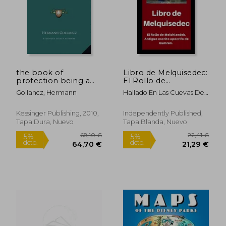
the book of
Libro de Melquisedec:
protection being a
El Rollo de
collection of charms
Melchizedek. Antiguo
Gollancz, Hermann
Hallado En Las Cuevas Del
the book of
Escrito Apócrifo de
Mar Muerto Li
protection being a
Qumrán.
collection of charms
Kessinger Publishing, 2010,
Independently Published,
(en Inglés)
Tapa Dura, Nuevo
Tapa Blanda, Nuevo