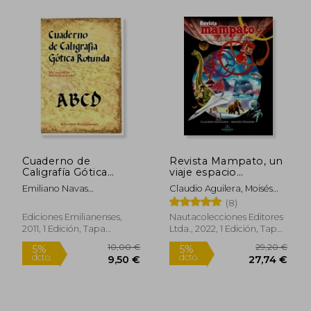
Cuaderno de
Revista Mampato, un
Caligrafía Gótica
viaje espacio
Rotunda
temporal
Emiliano Navas
Claudio Aguilera, Moisés
Sánchez,María Del Valle
Hassón
(8)
Camacho Matute
Ediciones Emilianenses,
Nautacolecciones Editores
2011, 1 Edición, Tapa
Ltda., 2022, 1 Edición, Tapa
Blanda, Nuevo
Dura, Nuevo