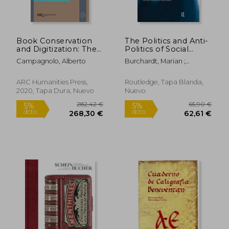
Book Conservation
The Politics and Anti-
and Digitization: The
Politics of Social
Challenges of
Movements: Religion
Campagnolo, Alberto
Burchardt, Marian ;
Dialogue and
and AIDS in Africa (en
Patterson, Amy ; Mubanda
Collaboration (en
Inglés)
Rasmussen, Louise
Inglés)
ARC Humanities Press,
Routledge, Tapa Blanda,
2020, Tapa Dura, Nuevo
Nuevo
44,00 €
8,00