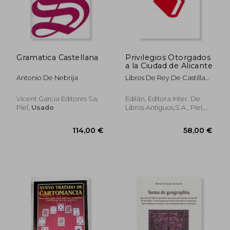
Gramatica Castellana
Privilegios Otorgados
a la Ciudad de Alicante
29,26 €
25,92
5%
5%
dcto.
dcto.
27,79 €
24,63
Antonio De Nebrija
Libros De Rey De Castilla
Alfonso X
Vicent Garcia Editores Sa,
Edilán, Editora Inter. De
Piel,
Usado
Libros Antiguos,S.A., Piel,
Usado