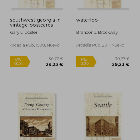
southwest georgia in
waterloo
vintage postcards
Gary L. Doster
Brandon J. Brockway
Arcadia Pub, 1998, Nuevo
Arcadia Pub, 2011, Nuevo
282,42 €
65,90
5%
5%
dcto.
dcto.
268,30 €
62,61