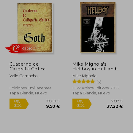
43,29 €
25,00
5%
5%
dcto.
dcto.
41,13 €
23,75
Cuaderno de
Mike Mignola's
Caligrafia Gotica
Hellboy in Hell and
Other Stories Artisan
Valle Camacho
Mike Mignola
Edition (en Inglés)
Matute,Emiliano Navas
(3)
Sanchez
Ediciones Emilianenses,
IDW Artist's Editions, 2022,
Tapa Blanda, Nuevo
Tapa Blanda, Nuevo
Rápido