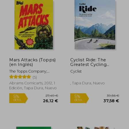
10,00 €
39,18
5%
5%
dcto.
dcto.
9,50 €
37,22
Mars Attacks (Topps)
Cyclist Ride: The
(en Inglés)
Greatest Cycling
Routes in the World
The Topps Company;
Cyclist
(en Inglés)
Topps
(5)
Abrams Comicarts, 2012, 1
, Tapa Dura, Nuevo
Edición, Tapa Dura, Nuevo