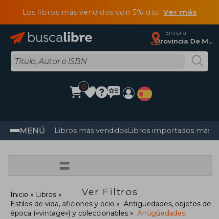
Los libros más vendidos con 5% dto
Ver más
Enviar a
Provincia De Madrid
0
MENÚ
Libros más vendidos
Libros importados más v
=
Ver Filtros
Inicio
Libros
Estilos de vida, aficiones y ocio
Antigüedades, objetos de
época («vintage») y coleccionables
Antigüedades,