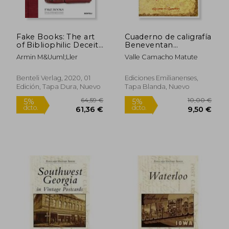
Fake Books: The art
Cuaderno de caligrafía
of Bibliophilic Deceit
Beneventan
(Code Collection
(Escritorio
Armin M&Uuml;Ller
Valle Camacho Matute
Dispo) (en Inglés)
Emilianense)
Benteli Verlag, 2020, 01
Ediciones Emilianenses,
Edición, Tapa Dura, Nuevo
Tapa Blanda, Nuevo
181,67 €
326,30
5%
5%
dcto.
dcto.
172,58 €
309,98