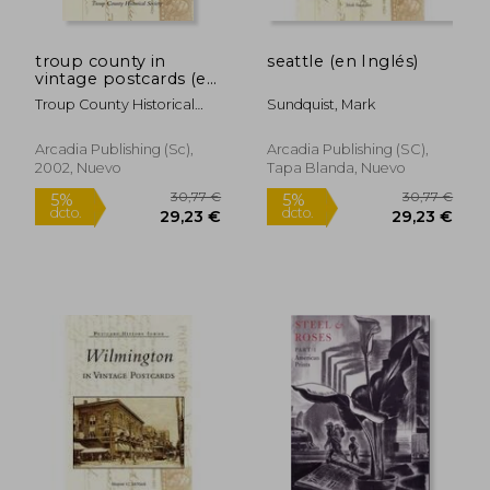
troup county in
seattle (en Inglés)
vintage postcards (en
Inglés)
Troup County Historical
Sundquist, Mark
Society
Arcadia Publishing (sc),
Arcadia Publishing (SC),
2002, Nuevo
Tapa Blanda, Nuevo
64,59 €
10,00
5%
5%
dcto.
dcto.
61,36 €
9,50