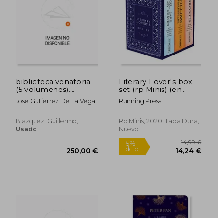
biblioteca venatoria
Literary Lover's box
(5 volumenes).
set (rp Minis) (en
ediciones atlas
Inglés)
Jose Gutierrez De La Vega
Running Press
Blazquez, Guillermo,
Rp Minis, 2020, Tapa Dura,
Usado
Nuevo
31,25 €
23,50
5%
5%
dcto.
dcto.
29,69 €
22,33