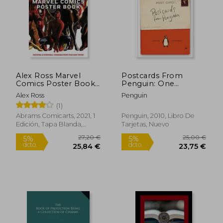
Alex Ross Marvel
Postcards From
Comics Poster Book
Penguin: One
(en Inglés)
Hundred Book
Alex Ross
Penguin
Covers in one box
(1)
(en Inglés)
Abrams Comicarts, 2021, 1
Penguin, 2010, Libro De
Edición, Tapa Blanda,
Tarjetas, Nuevo
Nuevo
52,87 €
25,00
5%
5%
dcto.
dcto.
50,22 €
23,75