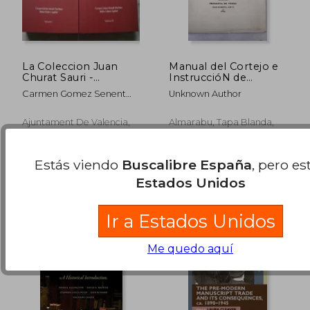
La Coleccion Juan
Manual del Cortejo e
Churat Sauri -
InstruccióN de
Catalogo de Obras
Cortejantes
Carmen Gomez Senent
Unknown Author
Impresas y
Martinez Belen Gisbert
Manuscritas - 2
Aguilar
Tomos
Ajuntament De Valencia,
Almarabu, Tapa Blanda,
Valencia,, Tapa Blanda,
Usado
Usado
114,00 €
58,00
Estás viendo
Buscalibre España
, pero es
Estados Unidos
Ir a Estados Unidos
Me quedo aquí