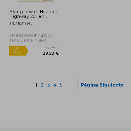
30,77 €
30,77
5%
5%
dcto.
dcto.
29,23 €
29,23
Along Iowa's Historic
Highway 20 (en
Inglés)
Till, Michael J.
Arcadia Publishing (SC),
Tapa Blanda, Nuevo
1
2
3
4
5
Página Siguiente