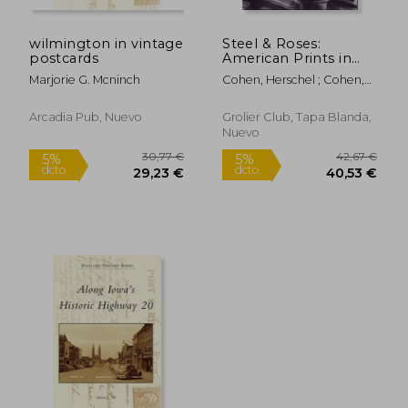
wilmington in vintage
Steel & Roses:
postcards
American Prints in
the Hersh Cohen
Marjorie G. Mcninch
Cohen, Herschel ; Cohen,
Collection & Botanical
Fern
Books in the Fern
Cohen Collection:
Arcadia Pub, Nuevo
Grolier Club, Tapa Blanda,
American Prints,
Nuevo
Botanic (en Inglés)