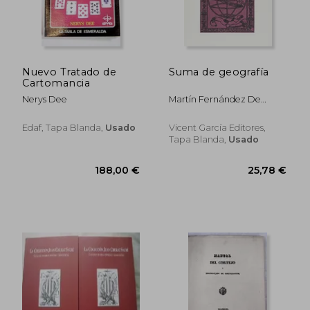
Nuevo Tratado de
Suma de geografía
Cartomancia
Nerys Dee
Martín Fernández De
Enciso
25,82 €
5%
Edaf, Tapa Blanda,
Usado
Vicent García Editores,
dcto.
24,53 €
1.262,00
Tapa Blanda,
Usado