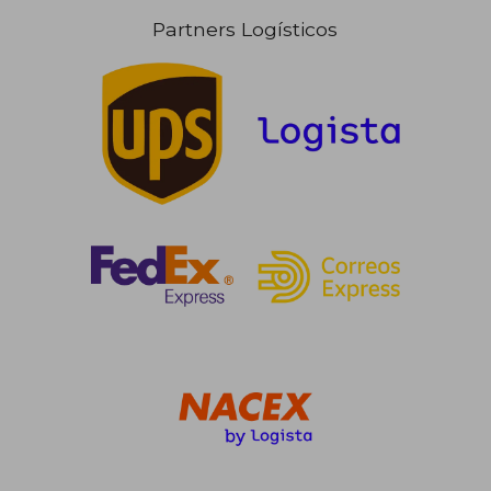
Partners Logísticos
30,77 €
30,77
5%
5%
dcto.
dcto.
29,23 €
29,23