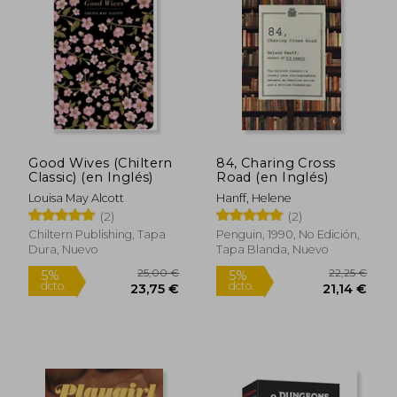
Good Wives (Chiltern
84, Charing Cross
Classic) (en Inglés)
Road (en Inglés)
Louisa May Alcott
Hanff, Helene
(2)
(2)
16,66 €
22,49
5%
5%
Chiltern Publishing, Tapa
Penguin, 1990, No Edición,
dcto.
dcto.
15,83 €
21,37
Dura, Nuevo
Tapa Blanda, Nuevo