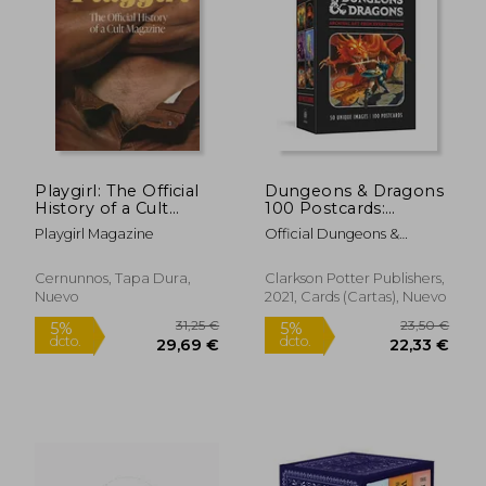
Playgirl: The Official
Dungeons & Dragons
History of a Cult
100 Postcards:
Magazine (en Inglés)
Archival art From
Playgirl Magazine
Official Dungeons &
Every Edition (en
Dragons Licensed
Inglés)
Cernunnos, Tapa Dura,
Clarkson Potter Publishers,
Nuevo
2021, Cards (Cartas), Nuevo
25,00 €
22,25
5%
5%
dcto.
dcto.
23,75 €
21,14