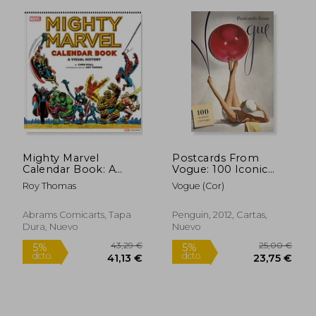
10,00 €
29,20
5%
5%
dcto.
dcto.
9,50 €
27,74
Mighty Marvel
Postcards From
Calendar Book: A
Vogue: 100 Iconic
Visual History: The
Covers (en Inglés)
Roy Thomas
Vogue (cor)
Marvel Comics
Calendar Book: 1975-
1981 (en Inglés)
Abrams Comicarts, Tapa
Penguin, 2012, Cartas,
Dura, Nuevo
Nuevo