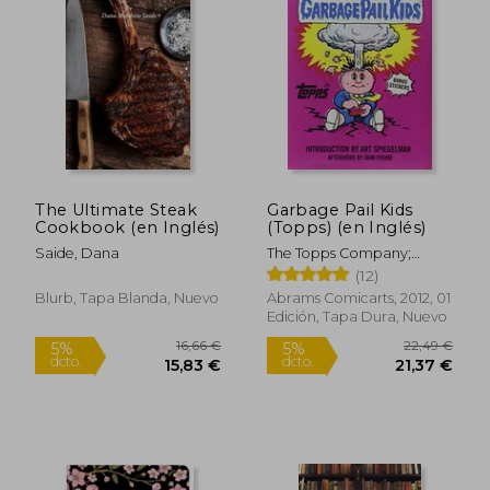
The Ultimate Steak
Garbage Pail Kids
Cookbook (en Inglés)
(Topps) (en Inglés)
21,24
5%
dcto.
20,00 €
20,18
Saide, Dana
The Topps Company;
Topps
(12)
Blurb, Tapa Blanda, Nuevo
Abrams Comicarts, 2012, 01
Edición, Tapa Dura, Nuevo