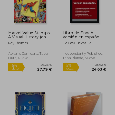
68,10 €
22,41
5%
5%
dcto.
dcto.
64,70 €
21,29
Marvel Value Stamps:
Libro de Enoch.
A Visual History (en
Versión en español:
Inglés)
Edición completa
Roy Thomas
De Las Cuevas De
Qumrán, Libros Apócri
Abrams Comicarts, Tapa
Independently Published,
Dura, Nuevo
Tapa Blanda, Nuevo