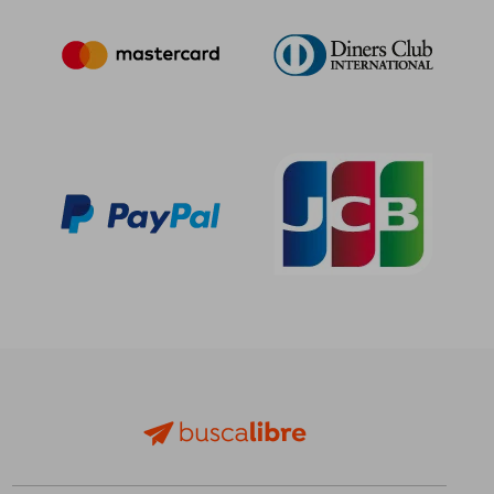
30,77 €
5%
dcto.
29,23 €