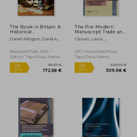
The Book in Britain: A
The Pre-Modern
Historical
Manuscript Trade and
Introduction (en
Its Consequences, Ca.
Daniel Allington; David A.
Cleaver, Laura ;
Inglés)
1890-1945 (en Inglés)
Brewer; Stephen
Magnusson, Danielle ;
Colclough; Sian Echard
Morcos, Hannah
Blackwell Publ, 2019, 1
ARC Humanities Press,
Edición, Tapa Dura, Nuevo
Tapa Dura, Nuevo
188,00 €
25,78