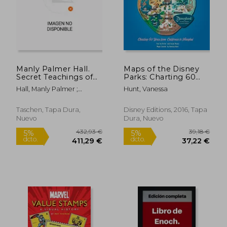
27,20 €
25,00
5%
5%
dcto.
dcto.
25,84 €
23,75
Manly Palmer Hall.
Maps of the Disney
Secret Teachings of
Parks: Charting 60
All Ages (en Inglés)
Years From California
Hall, Manly Palmer ;
Hunt, Vanessa
to Shanghai (Disney
Hundley, Jessica
Editions Deluxe) (en
Inglés)
Taschen, Tapa Dura,
Disney Editions, 2016, Tapa
Nuevo
Dura, Nuevo