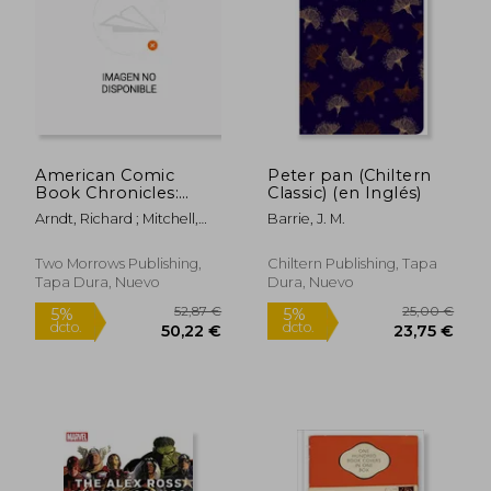
American Comic
Peter pan (Chiltern
Book Chronicles:
Classic) (en Inglés)
1945-1949 (en Inglés)
Arndt, Richard ; Mitchell,
Barrie, J. M.
Kurt F. ; Dallas, Keith
Two Morrows Publishing,
Chiltern Publishing, Tapa
Tapa Dura, Nuevo
Dura, Nuevo
14,99
5%
dcto.
250,00 €
14,24