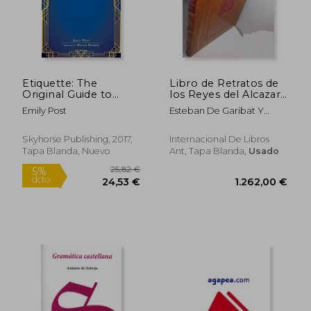
432,93 €
39,18
5%
5%
dcto.
dcto.
411,29 €
37,22
Etiquette: The
Libro de Retratos de
Original Guide to
los Reyes del Alcazar
Conduct in Society,
de Segovia (Facs)
Emily Post
Esteban De Garibat Y
Business, Home and
Zamallo,Hernando De ...
More (en Inglés)
[Et Al.] Avila
Skyhorse Publishing, 2017,
Internacional De Libros
Tapa Blanda, Nuevo
Ant, Tapa Blanda,
Usado