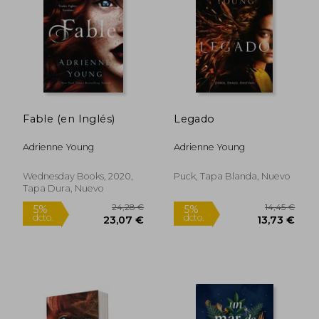
26,32 €
26,74
5%
5%
dcto.
dcto.
25,00 €
25,40
Fable (en Inglés)
Legado
Adrienne Young
Adrienne Young
Wednesday Books, 2020,
Puck, Tapa Blanda, Nuevo
Tapa Dura, Nuevo