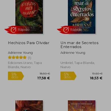
19,90 €
16,50
5%
5%
dcto.
dcto.
18,91 €
15,68
Hechizos Para Olvidar
Un mar de Secretos
Enterrados
Adrienne Young
Adrienne Young
(1)
Ediciones Urano, Tapa
Umbriel, Tapa Blanda,
Blanda, Nuevo
Nuevo
Rápido
Rápido