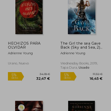
26,74 €
25,00
5%
5%
dcto.
dcto.
25,40 €
23,75
HECHIZOS PARA
The Girl the sea Gave
OLVIDAR
Back (Sky and Sea, 2)
(en Inglés)
Adrienne Young
Adrienne Young
Urano, Nuevo
Wednesday Books, 2019,
Tapa Dura,
Usado