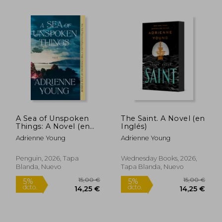
13,11 €
11,24
5%
5%
dcto.
dcto.
12,46 €
10,68
A Sea of Unspoken
The Saint. A Novel (en
Things: A Novel (en
Inglés)
Inglés)
Adrienne Young
Adrienne Young
Penguin, 2026, Tapa
Wednesday Books, 2026,
Blanda, Nuevo
Tapa Blanda, Nuevo