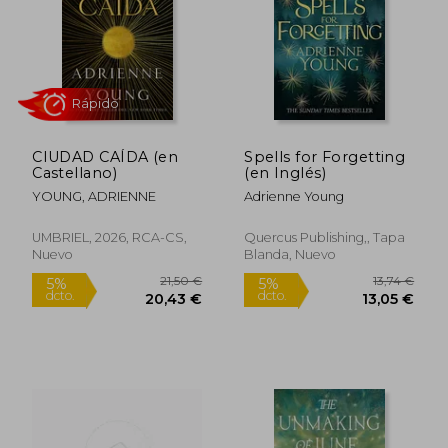
19,50 €
13,50
5%
5%
dcto.
dcto.
18,53 €
12,83
CIUDAD CAÍDA (en
Spells for Forgetting
Castellano)
(en Inglés)
YOUNG, ADRIENNE
Adrienne Young
UMBRIEL, 2026, RCA-CS,
Quercus Publishing,, Tapa
Nuevo
Blanda, Nuevo
Rápido