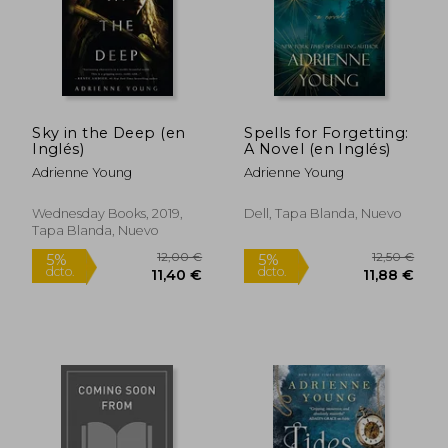
Sky in the Deep (en
Spells for Forgetting:
Inglés)
A Novel (en Inglés)
Adrienne Young
Adrienne Young
Wednesday Books, 2019,
Dell, Tapa Blanda, Nuevo
Tapa Blanda, Nuevo
11,24 €
11,24
5%
5%
dcto.
dcto.
10,68 €
10,68