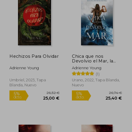
Hechizos Para Olvidar
Chica que nos
Devolvio el Mar, la
(Mex)
Adrienne Young
Adrienne Young
(1)
Umbriel, 2023, Tapa
Urano, 2022, Tapa Blanda,
Blanda, Nuevo
Nuevo
16,99 €
23,74
5%
5%
dcto.
dcto.
16,14 €
22,55