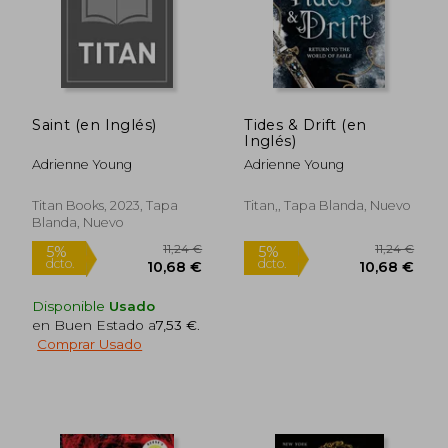
Saint (en Inglés)
Tides & Drift (en
Inglés)
Adrienne Young
Adrienne Young
Titan Books, 2023, Tapa
Titan,, Tapa Blanda, Nuevo
Blanda, Nuevo
12,00 €
12,50
5%
5%
dcto.
dcto.
11,40 €
11,88
Disponible
Usado
en Buen Estado a
7,53 €
.
Comprar Usado