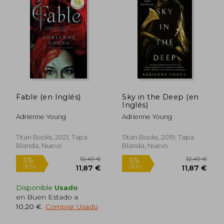
Fable (en Inglés)
Sky in the Deep (en
Inglés)
Adrienne Young
Adrienne Young
Titan Books, 2021, Tapa
Titan Books, 2019, Tapa
Blanda, Nuevo
Blanda, Nuevo
11,24 €
11,24
5%
5%
dcto.
dcto.
10,68 €
10,68
Disponible
Usado
en Buen Estado a
10,20 €
.
Comprar Usado