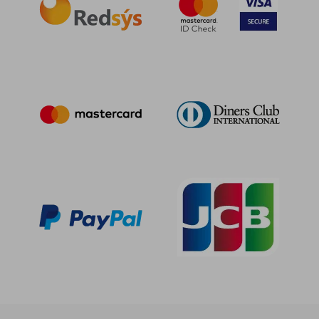
40,67 €
35,06
5%
5%
dcto.
dcto.
38,64 €
33,31