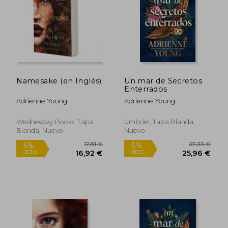
29,00 €
33,14
5%
5%
dcto.
dcto.
27,55 €
31,48
Namesake (en Inglés)
Un mar de Secretos
Enterrados
Adrienne Young
Adrienne Young
Wednesday Books, Tapa
Umbriel, Tapa Blanda,
Blanda, Nuevo
Nuevo