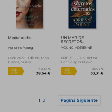
34,18 €
17,32
5%
5%
dcto.
dcto.
Medianoche
UN MAR DE
32,47 €
16,45
SECRETOS
ENTERRADOS
Adrienne Young
YOUNG, ADRIENNE
Puck, 2022, 1 Edición, Tapa
UMBRIEL, 2025, Rústica
Blanda, Nuevo
Con Solapas, Nuevo
1
2
Página Siguiente