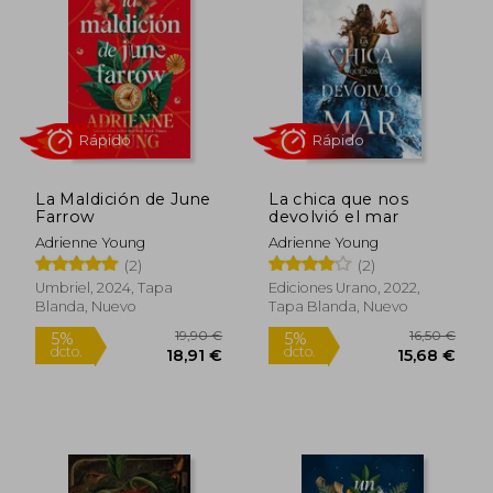
5%
5%
dcto.
dcto.
14,25 €
15,68
La Maldición de June
La chica que nos
Farrow
devolvió el mar
Adrienne Young
Adrienne Young
(2)
(2)
Umbriel, 2024, Tapa
Ediciones Urano, 2022,
Blanda, Nuevo
Tapa Blanda, Nuevo
Rápido
Rápido