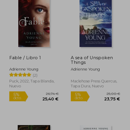
Fable / Libro 1
A sea of Unspoken
Things
Adrienne Young
Adrienne Young
(2)
Puck, 2022, Tapa Blanda,
Maclehose Press Quercus,
Nuevo
Tapa Dura, Nuevo
14,45 €
25,39
5%
5%
dcto.
dcto.
13,73 €
24,12