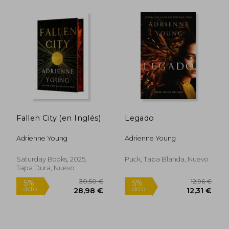
8,05 €
14,45
5%
5%
dcto.
dcto.
Fallen City (en Inglés)
Legado
7,65 €
13,73
Adrienne Young
Adrienne Young
Saturday Books, 2025,
Puck, Tapa Blanda, Nuevo
Tapa Dura, Nuevo