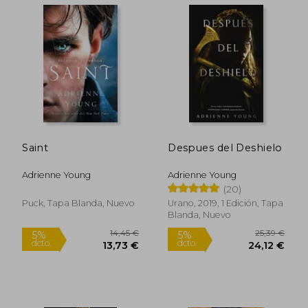
Saint
Despues del Deshielo
Adrienne Young
Adrienne Young
(20)
30,50 €
12,96
Puck, Tapa Blanda, Nuevo
Urano, 2019, 1 Edición, Tapa
5%
5%
dcto.
dcto.
28,98 €
12,31
Blanda, Nuevo