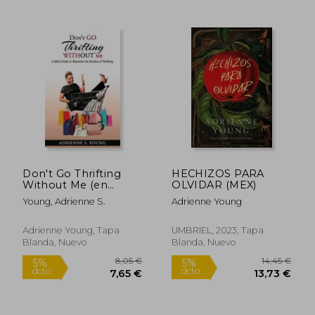
18,50 €
12,96
5%
5%
dcto.
dcto.
17,58 €
12,31
Don't Go Thrifting
HECHIZOS PARA
Without Me (en
OLVIDAR (MEX)
Inglés)
Young, Adrienne S.
Adrienne Young
Adrienne Young, Tapa
UMBRIEL, 2023, Tapa
Blanda, Nuevo
Blanda, Nuevo