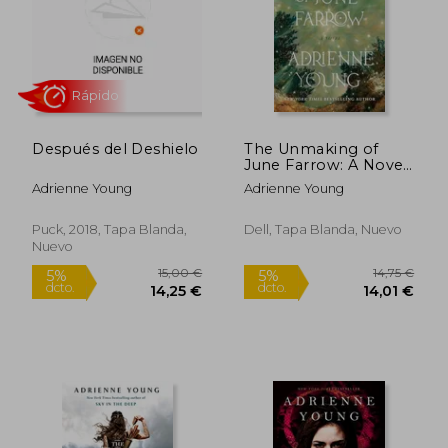
Después del Deshielo
The Unmaking of
21,50 €
13,74
June Farrow: A Novel
5%
5%
dcto.
dcto.
(en Inglés)
20,43 €
13,05
Adrienne Young
Adrienne Young
Puck, 2018, Tapa Blanda,
Dell, Tapa Blanda, Nuevo
Nuevo