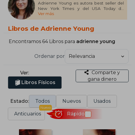
Adrienne Young es autora best seller del
New York Times y del USA Today de
Ver más
Después del deshielo y de la bilogía Fable,
así como de la novela Hechizos para
olvidar. Sus libros se han publicado en más
Libros de Adrienne Young
de veinticinco países. Cuando no está
escribiendo, puedes encontrarla en su
esterilla de yoga, paseando por el bosque
Encontramos 64 Libros para
adrienne young
o planeando su siguiente viaje de
aventuras.
Ordenar por
Vive y escribe en la cordillera Azul en
Carolina del Norte.
Comparte y
Ver:
gana dinero
Libros Físicos
Estado:
Todos
Nuevos
Usados
Nuevo
Anticuarios
Rápido