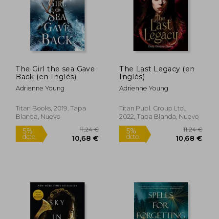
Rápido
The Girl the sea Gave
The Last Legacy (en
Back (en Inglés)
Inglés)
Adrienne Young
Adrienne Young
15,00 €
14,75
5%
5%
dcto.
dcto.
14,25 €
14,01
Titan Books, 2019, Tapa
Titan Publ. Group Ltd.,
Blanda, Nuevo
2022, Tapa Blanda, Nuevo