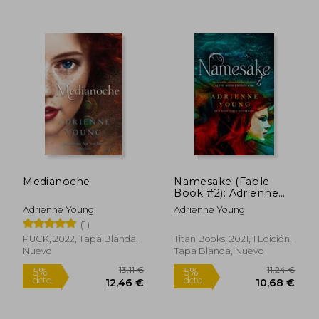
12,49 €
12,49
5%
5%
dcto.
dcto.
11,87 €
11,87
Medianoche
Namesake (Fable
Book #2): Adrienne
Young (en Inglés)
Adrienne Young
Adrienne Young
(1)
PUCK, 2022, Tapa Blanda,
Titan Books, 2021, 1 Edición,
Nuevo
Tapa Blanda, Nuevo