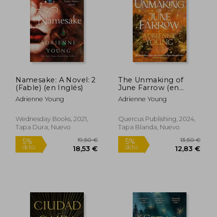
18,50 €
19,50
5%
5%
dcto.
dcto.
17,58 €
18,53
Namesake: A Novel: 2
The Unmaking of
(Fable) (en Inglés)
June Farrow (en
Inglés)
Adrienne Young
Adrienne Young
Wednesday Books, 2021,
Quercus Publishing, 2024,
Tapa Dura, Nuevo
Tapa Blanda, Nuevo