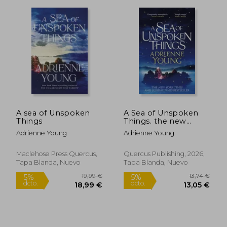
A sea of Unspoken
A Sea of Unspoken
Things
Things. the new
15,00 €
15,00
magical mystery
5%
5%
Adrienne Young
Adrienne Young
from the bestselling
dcto.
dcto.
14,25 €
14,25
author of Spells for
Forgetting
Maclehose Press Quercus,
Quercus Publishing, 2026,
Tapa Blanda, Nuevo
Tapa Blanda, Nuevo