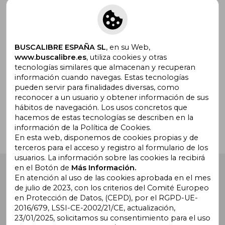
Suscríbete para recibir ofertas y
promociones
BUSCALIBRE ESPAÑA SL
, en su Web,
www.buscalibre.es
, utiliza cookies y otras
tecnologías similares que almacenan y recuperan
información cuando navegas. Estas tecnologías
pueden servir para finalidades diversas, como
¿Necesitas ayuda?
reconocer a un usuario y obtener información de sus
hábitos de navegación. Los usos concretos que
hacemos de estas tecnologías se describen en la
Ir a Centro de Soporte
información de la Política de Cookies.
En esta web, disponemos de cookies propias y de
terceros para el acceso y registro al formulario de los
usuarios. La información sobre las cookies la recibirá
en el Botón de
Más Información.
Buscalibre España
. Calle Energía, 65, Nave 3 (08940),
Cornellà de Llobregat, Barcelona. Derechos Reservados.
En atención al uso de las cookies aprobada en el mes
de julio de 2023, con los criterios del Comité Europeo
en Protección de Datos, (CEPD), por el RGPD-UE-
2016/679, LSSI-CE-2002/21/CE, actualización,
23/01/2025, solicitamos su consentimiento para el uso