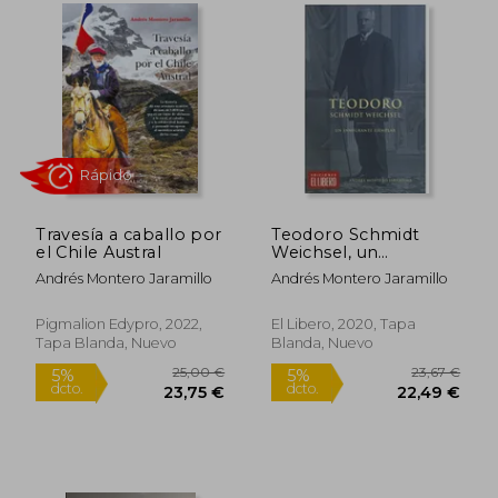
España. Es director de Maltexco S. A. y del
Patronato Madre-Hijo.
Ha sido columnista del diario ABC de
Madrid y, actualmente, es columnista del
diario digital El Debate de España y El
Líbero de Chile.
Andrés Montero está casado, tiene cuatro
hijos y tres nietos. Este es su tercer libro.
Travesía a caballo por
Teodoro Schmidt
el Chile Austral
Weichsel, un
Inmigrante ejemplar
Andrés Montero Jaramillo
Andrés Montero Jaramillo
Rápido
Pigmalion Edypro, 2022,
El Libero, 2020, Tapa
Tapa Blanda, Nuevo
Blanda, Nuevo