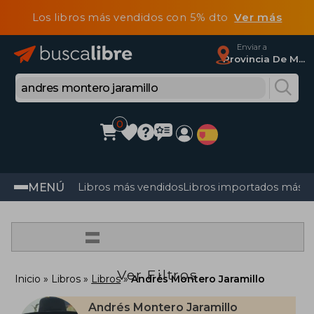
Los libros más vendidos con 5% dto
Ver más
Enviar a
Provincia De Madrid
0
MENÚ
Libros más vendidos
Libros importados más v
=
Ver Filtros
Inicio
Libros
Libros
Andrés Montero Jaramillo
Andrés Montero Jaramillo