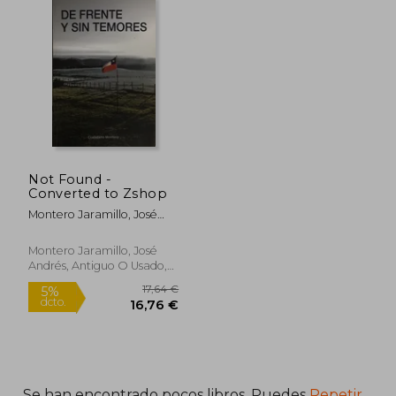
25,00 €
23,67
5%
5%
dcto.
dcto.
23,75 €
22,49
Not Found -
Converted to Zshop
Montero Jaramillo, José
Andrés
Montero Jaramillo, José
Andrés, Antiguo O Usado,
Usado
Se han encontrado pocos libros. Puedes
Repetir