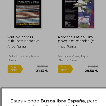
9,44 €
25,15
5%
5%
dcto.
dcto.
8,96 €
23,89
writing across
América Latina, um
cultures: narrative
povo em marcha (en
transculturation in
Portugués)
Ángel Rama
Ángel Rama
latin america (en
Inglés)
Duke University Press,
Azougue Press, Tapa
Nuevo
Blanda, Nuevo
Estás viendo
Buscalibre España
, pero