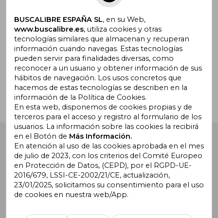
Suscríbete para recibir ofertas y
promociones
BUSCALIBRE ESPAÑA SL
, en su Web,
www.buscalibre.es
, utiliza cookies y otras
tecnologías similares que almacenan y recuperan
información cuando navegas. Estas tecnologías
pueden servir para finalidades diversas, como
¿Necesitas ayuda?
reconocer a un usuario y obtener información de sus
hábitos de navegación. Los usos concretos que
hacemos de estas tecnologías se describen en la
Ir a Centro de Soporte
información de la Política de Cookies.
En esta web, disponemos de cookies propias y de
terceros para el acceso y registro al formulario de los
usuarios. La información sobre las cookies la recibirá
en el Botón de
Más Información.
Buscalibre España
. Calle Energía, 65, Nave 3 (08940),
Cornellà de Llobregat, Barcelona. Derechos Reservados.
En atención al uso de las cookies aprobada en el mes
de julio de 2023, con los criterios del Comité Europeo
en Protección de Datos, (CEPD), por el RGPD-UE-
2016/679, LSSI-CE-2002/21/CE, actualización,
23/01/2025, solicitamos su consentimiento para el uso
de cookies en nuestra web/App.
Buscalibre Argentina
|
Buscalibre Chile
|
Buscalibre
Colombia
|
Buscalibre Ecuador
|
Buscalibre España
|
Buscalibre Uruguay
|
Buscalibre México
|
Buscalibre