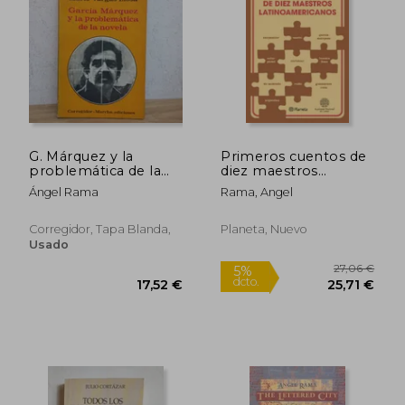
20,24 €
37,44
5%
5%
dcto.
dcto.
19,23 €
35,56
G. Márquez y la
Primeros cuentos de
problemática de la
diez maestros
novela
latinoamericanos
Ángel Rama
Rama, Angel
Corregidor, Tapa Blanda,
Planeta, Nuevo
Usado