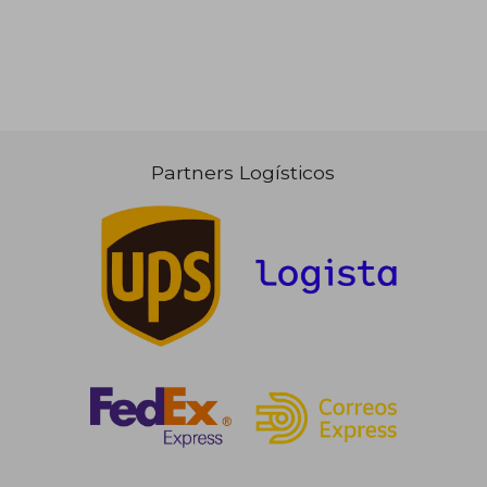
Partners Logísticos
116,51 €
124,74
5%
5%
dcto.
dcto.
110,68 €
118,51