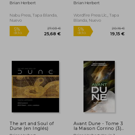
Gloires de Jesus Et de
Brian Herbert
Brian Herbert
Sa Ste Mere Ou
Nouveau Mois de
Marie... (en Francés)
Nabu Press, Tapa Blanda,
Wordfire Press Llc,, Tapa
Nuevo
Blanda, Nuevo
22,00 €
22,00
5%
5%
dcto.
dcto.
20,90 €
20,90
The art and Soul of
Avant Dune - Tome 3
Dune (en Inglés)
la Maison Corrino (3)
(en Francés)