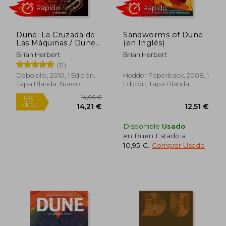
Dune: La Cruzada de
Sandworms of Dune
Las Máquinas / Dune:
(en Inglés)
The Machine Cruzade
Brian Herbert
Brian Herbert
Rápido
Rápido
(11)
Debolsillo, 2010, 1 Edición,
Hodder Paperback, 2008, 1
Tapa Blanda, Nuevo
Edición, Tapa Blanda,
Nuevo
Disponible
Usado
en Buen Estado a
10,95 €
.
Comprar Usado
14,96 €
5%
dcto.
14,21 €
12,51