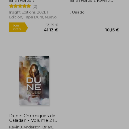
Brian Herbert
Brian Herbert; Kevin J.
Anderson
(2)
Insight Editions, 2021, 1
,
Usado
Edición, Tapa Dura, Nuevo
22,60 €
24,90
5%
5%
dcto.
dcto.
21,47 €
23,66
Dune: Chroniques de
Caladan - Volume 2 la
Dame - Tome 2 la
Kevin J. Anderson; Brian