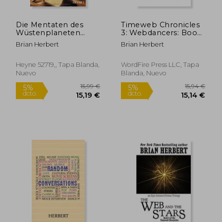
Die Mentaten des
Timeweb Chronicles
Wüstenplaneten
3: Webdancers: Book
Wüstenplanet (en
3 of the Timeweb
Brian Herbert
Brian Herbert
Alemán)
Chronicles: Volume 3
Heyne 52719,, Tapa Blanda,
WordFire Press LLC, Tapa
Nuevo
Blanda, Nuevo
19,50 €
15,93
5%
5%
dcto.
dcto.
18,53 €
15,13