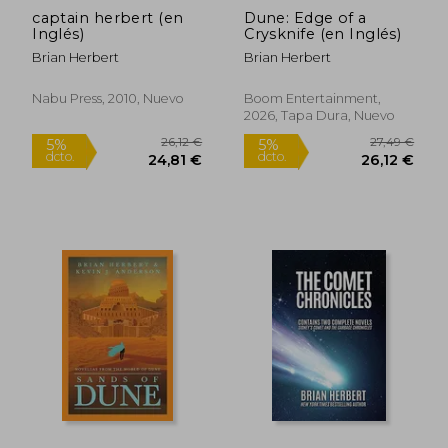
captain herbert (en
Dune: Edge of a
Inglés)
Crysknife (en Inglés)
Brian Herbert
Brian Herbert
16,69 €
22,00
5%
5%
dcto.
dcto.
15,86 €
20,90
Nabu Press, 2010, Nuevo
Boom Entertainment,
2026, Tapa Dura, Nuevo