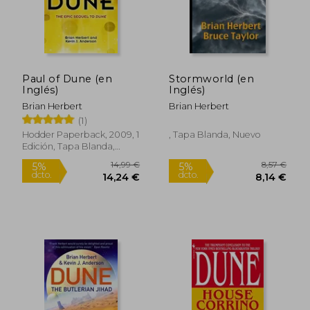
13,74 €
5%
dcto.
13,05 €
14,16
Paul of Dune (en
Stormworld (en
Inglés)
Inglés)
Brian Herbert
Brian Herbert
(1)
Hodder Paperback, 2009, 1
, Tapa Blanda, Nuevo
Edición, Tapa Blanda,
Nuevo