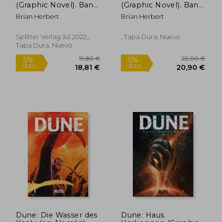
(Graphic Novel). Band
(Graphic Novel). Band
3 (en Alemán)
1 (en Alemán)
Brian Herbert
Brian Herbert
Splitter Verlag Jul 2022,,
, Tapa Dura, Nuevo
Tapa Dura, Nuevo
12,49 €
18,78
5%
5%
dcto.
dcto.
11,87 €
17,84
Dune: Die Wasser des
Dune: Haus