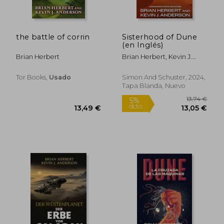
the battle of corrin
Sisterhood of Dune
(en Inglés)
Brian Herbert
Brian Herbert, Kevin J.
Anderson
Tor Books,
Usado
Simon And Schuster, 2024,
Tapa Blanda, Nuevo
12,52 €
13,1
5%
5%
dcto.
dcto.
11,89 €
12,46