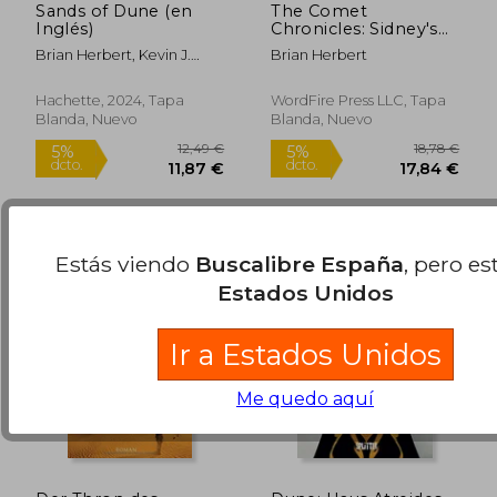
Sands of Dune (en
The Comet
Inglés)
Chronicles: Sidney's
Comet & The
Brian Herbert, Kevin J.
Brian Herbert
Garbage Chronicles
Anderson
Hachette, 2024, Tapa
WordFire Press LLC, Tapa
Blanda, Nuevo
Blanda, Nuevo
22,64 €
24,18
5%
5%
dcto.
dcto.
21,51 €
22,97
Estás viendo
Buscalibre España
, pero es
Estados Unidos
Ir a Estados Unidos
Me quedo aquí