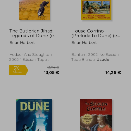
The Butlerian Jihad:
House Corrino
14,99 €
8,57
5%
5%
Legends of Dune (en
(Prelude to Dune) (en
dcto.
dcto.
14,24 €
8,14
Inglés)
Inglés)
Brian Herbert
Brian Herbert
Hodder And Stoughton,
Bantam, 2002, No Edición,
2003, 1 Edición, Tapa
Tapa Blanda,
Usado
Blanda, Nuevo