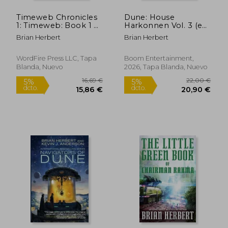
dcto.
dcto.
15,19 €
15,14
Timeweb Chronicles
Dune: House
1: Timeweb: Book 1 of
Harkonnen Vol. 3 (en
the Timeweb
Inglés)
Brian Herbert
Brian Herbert
Chronicles: Volume 1
WordFire Press LLC, Tapa
Boom Entertainment,
Blanda, Nuevo
2026, Tapa Blanda, Nuevo