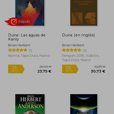
Dune: Las aguas de
Dune (en Inglés)
Kanly
Brian Herbert
Brian Herbert
(1)
(3)
Norma, Tapa Dura, Nuevo
Penguin, 2016, 1 Edición,
Tapa Dura, Nuevo
Rápido
25,00 €
32,35
5%
5%