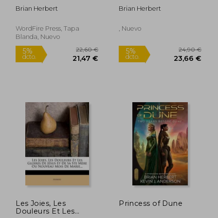
Trilogy Omnibus
Brian Herbert
Brian Herbert
WordFire Press, Tapa
, Nuevo
Blanda, Nuevo
19,80 €
22,00
5%
5%
dcto.
dcto.
18,81 €
20,90
Les Joies, Les
Princess of Dune
Douleurs Et Les