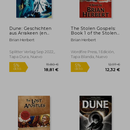
Dune: Geschichten
The Stolen Gospels:
aus Arrakeen (en
Book 1 of the Stolen
Alemán)
Gospels (en Inglés)
Brian Herbert
Brian Herbert
13,74 €
5%
dcto.
13,05 €
14,26
Splitter Verlag Sep 2022,,
Wordfire Press, 1 Edición,
Tapa Dura, Nuevo
Tapa Blanda, Nuevo