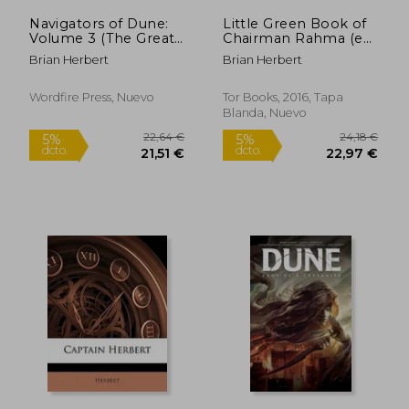
Navigators of Dune:
Little Green Book of
20,72 €
16,39
5%
5%
Volume 3 (The Great
Chairman Rahma (en
dcto.
dcto.
19,68 €
15,57
Schools of Dune) (en
Inglés)
Brian Herbert
Brian Herbert
Inglés)
Wordfire Press, Nuevo
Tor Books, 2016, Tapa
Blanda, Nuevo