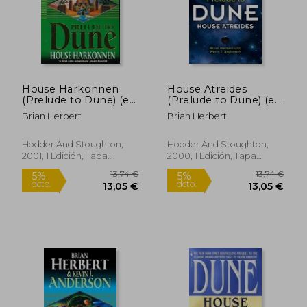
dcto.
dcto.
23,75 €
30,73
House Harkonnen
House Atreides
(Prelude to Dune) (en
(Prelude to Dune) (en
Inglés)
Inglés)
Brian Herbert
Brian Herbert
Hodder And Stoughton,
Hodder And Stoughton,
2001, 1 Edición, Tapa
2000, 1 Edición, Tapa
Blanda, Nuevo
Blanda, Nuevo