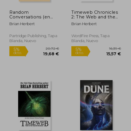
Random
Timeweb Chronicles
Conversations (en
2: The Web and the
Inglés)
Stars: Book 2 of the
Brian Herbert
Brian Herbert
Timeweb Chronicles:
Volume 2
Partridge Publishing, Tapa
WordFire Press, Tapa
Blanda, Nuevo
Blanda, Nuevo
15,99 €
15,94
5%
5%