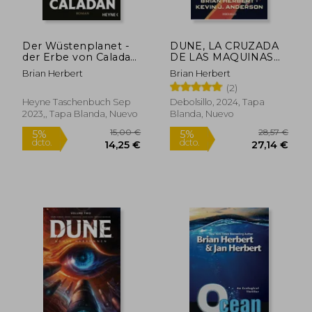
Der Wüstenplanet -
DUNE, LA CRUZADA
der Erbe von Caladan
DE LAS MAQUINAS
(en Alemán)
(VOL.2
Brian Herbert
Brian Herbert
(2)
Heyne Taschenbuch Sep
Debolsillo, 2024, Tapa
2023,, Tapa Blanda, Nuevo
Blanda, Nuevo
13,74
5%
dcto.
13,49 €
13,05