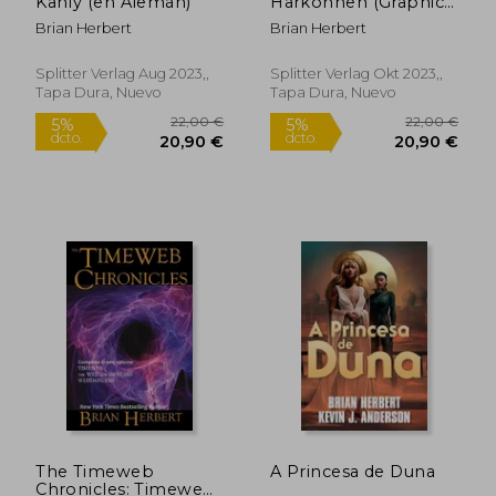
Kanly (en Alemán)
Harkonnen (Graphic
Novel). Band 1 (en
Brian Herbert
Brian Herbert
Alemán)
Splitter Verlag Aug 2023,,
Splitter Verlag Okt 2023,,
Tapa Dura, Nuevo
Tapa Dura, Nuevo
18,99 €
19,80
5%
5%
dcto.
dcto.
18,04 €
18,81
The Timeweb
A Princesa de Duna
Chronicles: Timeweb