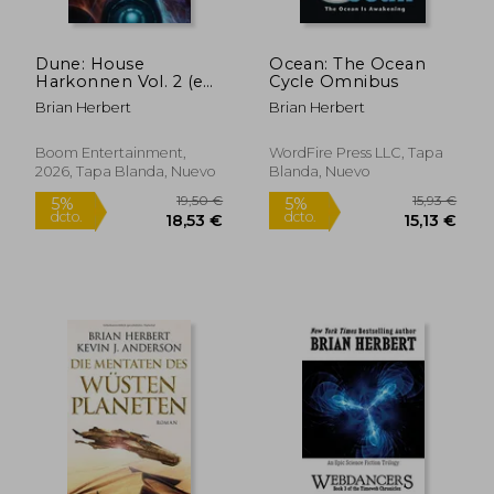
Dune: House
Ocean: The Ocean
Harkonnen Vol. 2 (en
Cycle Omnibus
Inglés)
Brian Herbert
Brian Herbert
Boom Entertainment,
WordFire Press LLC, Tapa
2026, Tapa Blanda, Nuevo
Blanda, Nuevo
15,00 €
28,57
5%
5%
dcto.
dcto.
14,25 €
27,14