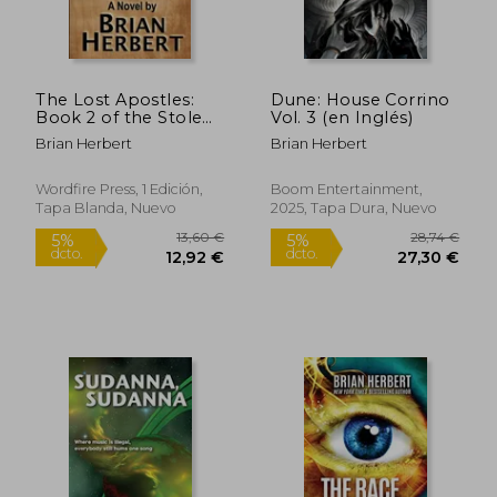
The Lost Apostles:
Dune: House Corrino
Book 2 of the Stolen
Vol. 3 (en Inglés)
Gospels (en Inglés)
Brian Herbert
Brian Herbert
Wordfire Press, 1 Edición,
Boom Entertainment,
Tapa Blanda, Nuevo
2025, Tapa Dura, Nuevo
19,80 €
12,97
5%
5%
dcto.
dcto.
18,81 €
12,32