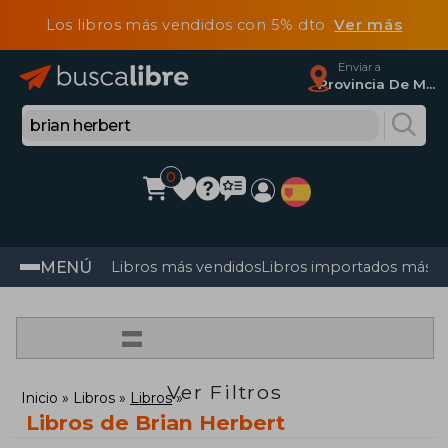
Los libros más vendidos con 5% dto
Ver más
Enviar a
Provincia De Madrid
0
MENÚ
Libros más vendidos
Libros importados más v
=
Ver Filtros
Inicio
Libros
Libros
Libros de Brian Herbert