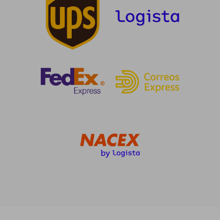
43,29 €
5%