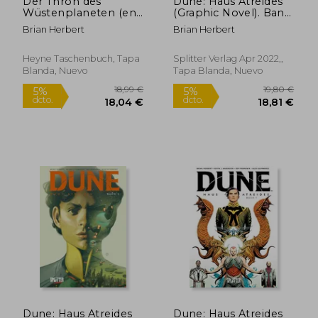
Der Thron des
Dune: Haus Atreides
Wüstenplaneten (en
(Graphic Novel). Band
Alemán)
2 (en Alemán)
Brian Herbert
Brian Herbert
Heyne Taschenbuch, Tapa
Splitter Verlag Apr 2022,,
Blanda, Nuevo
Tapa Blanda, Nuevo
26,12 €
27,49
5%
5%
dcto.
dcto.
24,81 €
26,12
Dune: Haus Atreides
Dune: Haus Atreides