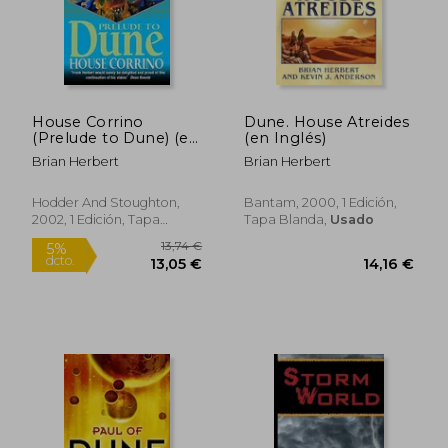
13,74 €
13,74
5%
5%
dcto.
dcto.
13,05 €
13,05
House Corrino
Dune. House Atreides
(Prelude to Dune) (en
(en Inglés)
Inglés)
Brian Herbert
Brian Herbert
Hodder And Stoughton,
Bantam, 2000, 1 Edición,
2002, 1 Edición, Tapa
Tapa Blanda,
Usado
Blanda, Nuevo