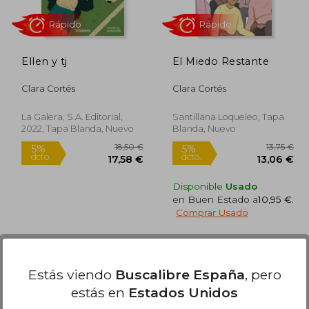
Ellen y tj
El Miedo Restante
Clara Cortés
Clara Cortés
La Galera, S.A. Editorial,
Santillana Loqueleo, Tapa
2022, Tapa Blanda, Nuevo
Blanda, Nuevo
Rápido
Rápido
Disponible
Usado
en Buen Estado a
10,95 €
.
Comprar Usado
Estás viendo
Buscalibre España
, pero
estás en
Estados Unidos
6,95 €
18,50 €
5%
5%