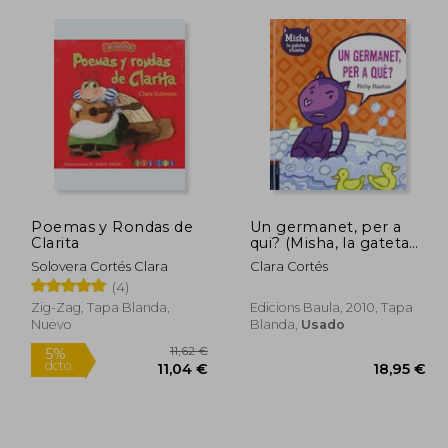
8,90 €
,96 €
10,20 €
Poemas y Rondas de
Un germanet, per a
Clarita
qui? (Misha, la gateta
violeta) (en Catalán)
Solovera Cortés Clara
Clara Cortés
(4)
Zig-Zag, Tapa Blanda,
Edicions Baula, 2010, Tapa
Nuevo
Blanda,
Usado