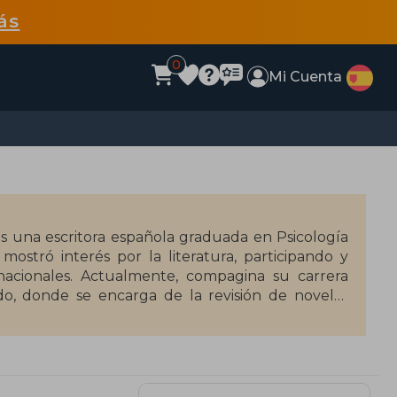
ás
0
Mi Cuenta
es una escritora española graduada en Psicología
ostró interés por la literatura, participando y
nacionales. Actualmente, compagina su carrera
ndo, donde se encarga de la revisión de novelas
, con la que ganó la tercera edición del Premio La
ro young-adult, aborda temas de salud mental y
e sobre el fuego" (2016) y "Pájaro azul" (2018),