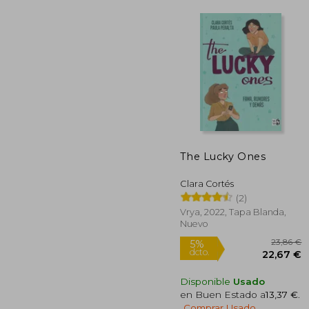
1
5%
dcto.
17
The Lucky Ones
Clara Cortés
(2)
Vrya, 2022, Tapa Blanda,
Nuevo
Disponible
Usado
en Buen Estado a
13,37 €
.
Comprar Usado