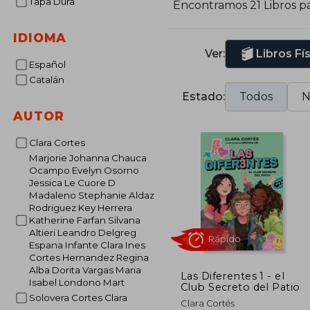
Tapa Dura
Encontramos 21 Libros p
c
IDIOMA
Ver:
Libros Fí
Español
Catalán
Estado:
Todos
N
AUTOR
Clara Cortes
Marjorie Johanna Chauca
Ocampo Evelyn Osorno
Jessica Le Cuore D
Madaleno Stephanie Aldaz
Rodriguez Key Herrera
Katherine Farfan Silvana
Altieri Leandro Delgreg
Espana Infante Clara Ines
Cortes Hernandez Regina
Alba Dorita Vargas Maria
Las Diferentes 1 - el
Isabel Londono Mart
Club Secreto del Patio
Solovera Cortes Clara
Rápido
Clara Cortés