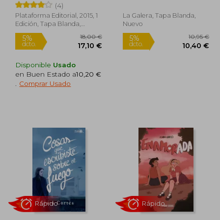
(4)
Plataforma Editorial, 2015, 1
La Galera, Tapa Blanda,
Edición, Tapa Blanda,
Nuevo
Nuevo
Disponible
Usado
en Buen Estado a
10,20 €
.
Comprar Usado
4,96 €
18,00 €
5%
5%
dcto.
dcto.
,21 €
17,10 €