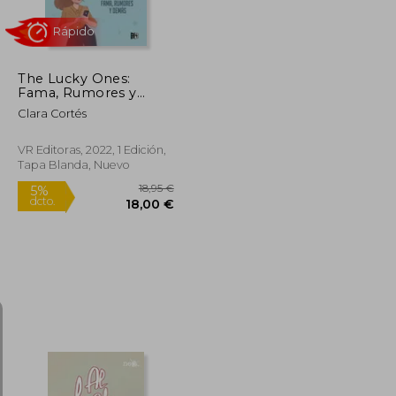
The Lucky Ones:
Fama, Rumores y
Demás (vr ya)
Clara Cortés
VR Editoras, 2022, 1 Edición,
Tapa Blanda, Nuevo
Rápido
13,75 €
18,95 €
5%