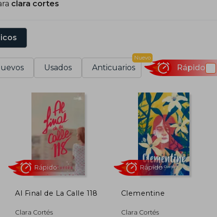
ara
clara cortes
onsolidándose como una autora relevante en el ámbito de 
sicos
Nuevo
uevos
Usados
Anticuarios
Rápido
Al Final de La Calle 118
Clementine
Rápido
Rápido
Clara Cortés
Clara Cortés