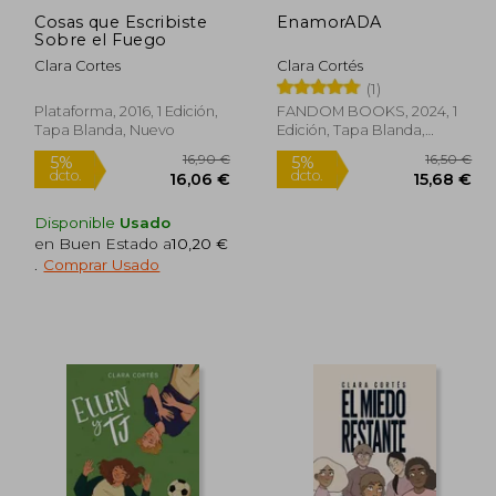
Cosas que Escribiste
EnamorADA
Sobre el Fuego
Clara Cortes
Clara Cortés
(1)
Plataforma, 2016, 1 Edición,
FANDOM BOOKS, 2024, 1
Rápido
Rápido
Tapa Blanda, Nuevo
Edición, Tapa Blanda,
Nuevo
Disponible
Usado
en Buen Estado a
10,20 €
.
Comprar Usado
7,50 €
16,90 €
5%
5%
dcto.
dcto.
,63 €
16,06 €