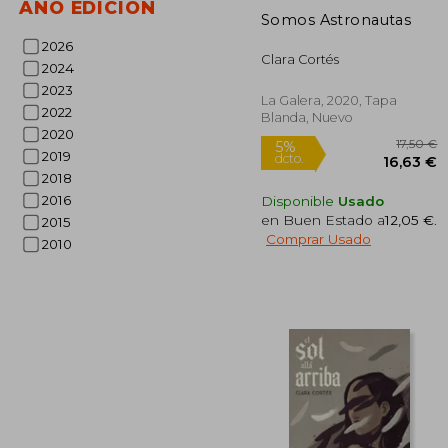
AÑO EDICIÓN
Somos Astronautas
2026
Clara Cortés
2024
2023
La Galera, 2020, Tapa
Rápido
2022
Blanda, Nuevo
2020
2019
2018
2016
Disponible
Usado
en Buen Estado a
12,05 €
.
2015
Comprar Usado
2010
1
5%
dcto.
16