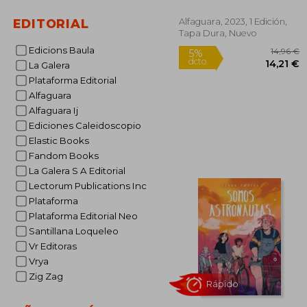
Alfaguara, 2023, 1 Edición,
EDITORIAL
Tapa Dura, Nuevo
Edicions Baula
La Galera
Plataforma Editorial
Alfaguara
Alfaguara Ij
1
Ediciones Caleidoscopio
5%
dcto.
14
Elastic Books
Fandom Books
La Galera S A Editorial
Lectorum Publications Inc
Plataforma
Plataforma Editorial Neo
Santillana Loqueleo
Vr Editoras
Vrya
Zig Zag