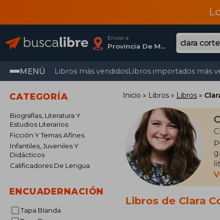
L
Enviar a
Provincia De Madrid
MENÚ
Libros más vendidos
Libros importados más v
Inicio
Libros
Libros
Clar
CATEGORÍA
Biografías, Literatura Y
C
Estudios Literarios
C
Ficción Y Temas Afines
p
Infantiles, Juveniles Y
g
Didácticos
l
Calificadores De Lengua
y
V
ENCUADERNACIÓN
S
Libros de Clara C
C
Tapa Blanda
d