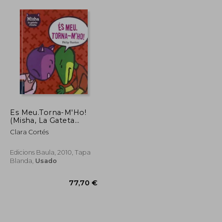
10,63 €
10,52 €
Es Meu.Torna-M'Ho!
(Misha, La Gateta
Violeta (catala) (en
Clara Cortés
Catalán)
Edicions Baula, 2010, Tapa
Blanda,
Usado