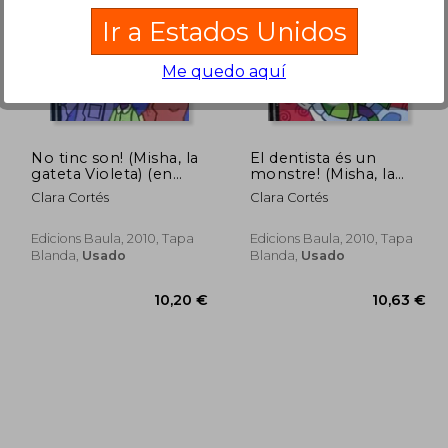
dcto.
dcto.
,10 €
17,58 €
Ir a Estados Unidos
Me quedo aquí
No tinc son! (Misha, la
El dentista és un
gateta Violeta) (en
monstre! (Misha, la
Catalán)
gateta Violeta) (en
Clara Cortés
Clara Cortés
Catalán)
Edicions Baula, 2010, Tapa
Edicions Baula, 2010, Tapa
Blanda,
Usado
Blanda,
Usado