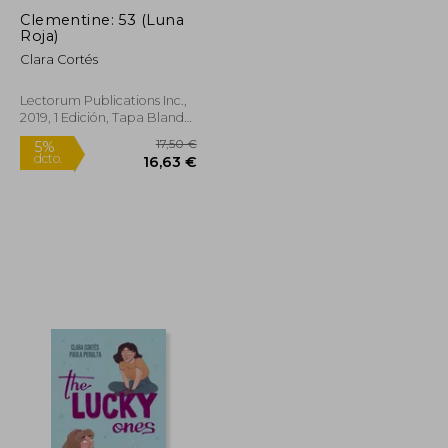
Clementine: 53 (Luna
Roja)
Clara Cortés
Lectorum Publications Inc.,
Rápido
2019, 1 Edición, Tapa Blanda,
Nuevo
16,50 €
17,50 €
5%
dcto.
15,68 €
16,63 €