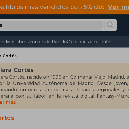
os libros más vendidos con 5% dto
Ver m
endidos
Libros con envío Rápido
Opiniones de clientes
a Cortés
lara Cortés
lara Cortés, nacida en 1996 en Colmenar Viejo, Madrid, 
or la Universidad Autónoma de Madrid. Desde joven, m
anando numerosos concursos literarios regionales y 
iteraria con su labor en la revista digital Fantasy-Mu
oung-adult.
er más
u obra más destacada es "Al final de la calle 118" (2015)
ortes
aixa/Plataforma. Esta novela, encuadrada en el géne
iversidad. Posteriormente, publicó "Cosas que escribist