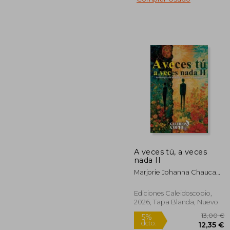
2
5%
dcto.
22
A veces tú, a veces
nada II
Marjorie Johanna Chauca
Ocampo;Evelyn
Osorno;Jessica Le Cuore;D.
Ediciones Caleidoscopio,
Madaleno;Stephanie Aldaz
2026, Tapa Blanda, Nuevo
Rodríguez;Key
Herrera;Katherine
Farfàn;Silvana