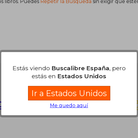
s libros. Puedes
Repetir la Búsqueda
sin exigir que est
Estás viendo
Buscalibre España
, pero
Partners Logísticos
estás en
Estados Unidos
Ir a Estados Unidos
Me quedo aquí