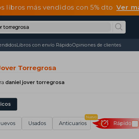
os libros más vendidos con 5% dto
Ver m
endidos
Libros con envío Rápido
Opiniones de clientes
Jover Torregrosa
ra
daniel jover torregrosa
sicos
Nuevo
uevos
Usados
Anticuarios
Rápido