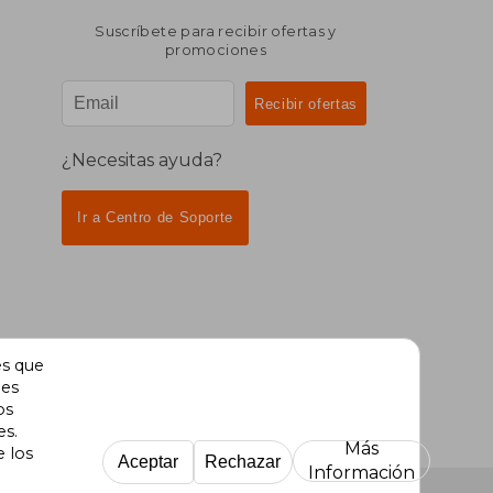
Suscríbete para recibir ofertas y
promociones
¿Necesitas ayuda?
Ir a Centro de Soporte
es que
des
os
es.
Más
e los
Aceptar
Rechazar
Información