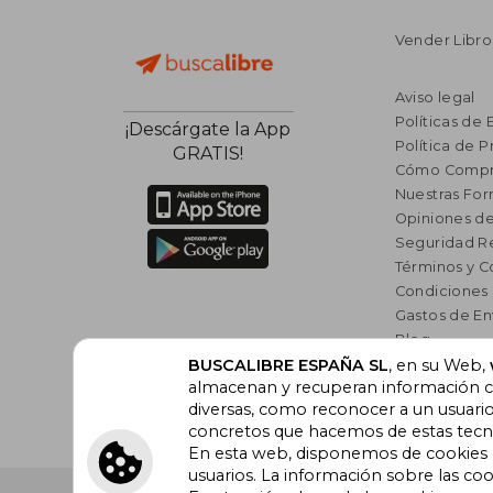
Vender Libro
Aviso legal
Políticas de 
¡Descárgate la App
Política de P
GRATIS!
Cómo Compr
Nuestras Fo
Opiniones de
Seguridad R
Términos y C
Condiciones
Gastos de En
Blog
BUSCALIBRE ESPAÑA SL
, en su Web,
Lista de auto
almacenan y recuperan información cu
Incentivo a l
diversas, como reconocer a un usuari
Libros Rec
concretos que hacemos de estas tecnol
En esta web, disponemos de cookies pr
usuarios. La información sobre las coo