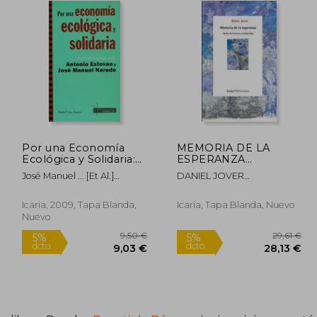
Por una Economía
MEMORIA DE LA
Ecológica y Solidaria:
ESPERANZA
Conversaciones con
(Milenrama)
José Manuel ... [Et Al.]
DANIEL JOVER
Antonio Estevan y
Naredo,Daniel Jover
TORREGROSA
José Manuel Naredo
Torregrosa,Antonio Estevan
Icaria, 2009, Tapa Blanda,
Icaria, Tapa Blanda, Nuevo
Estevan
Nuevo
6,00 €
9,50 €
5%
5%
dcto.
dcto.
,20 €
9,03 €