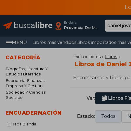
L
Enviar a
Provincia De Madrid
MENÚ
Libros más vendidos
Libros importados más v
Inicio
Libros
Libros
CATEGORÍA
Libros de Daniel 
Biografías, Literatura Y
Estudios Literarios
Encontramos 4 Libros pa
Economía, Finanzas,
Empresa Y Gestión
Sociedad Y Ciencias
Sociales
Ver:
Libros Fí
ENCUADERNACIÓN
Estado:
Todos
N
Tapa Blanda