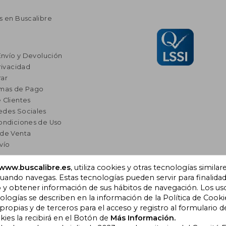
s en Buscalibre
Envío y Devolución
rivacidad
ar
rmas de Pago
 Clientes
edes Sociales
ondiciones de Uso
 de Venta
vío
www.buscalibre.es
, utiliza cookies y otras tecnologías similar
res
ando navegas. Estas tecnologías pueden servir para finalida
a Lectura
o y obtener información de sus hábitos de navegación. Los us
omendados
ogías se describen en la información de la Política de Cooki
opias y de terceros para el acceso y registro al formulario d
kies la recibirá en el Botón de
Más Información.