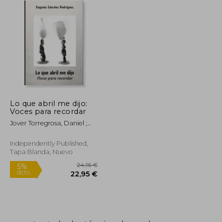
Lo que abril me dijo:
Voces para recordar
Jover Torregrosa, Daniel ;
Puche Sánchez, Fran ;
Sánchez Rodríguez,
Independently Published,
Eugenia
Tapa Blanda, Nuevo
29,61 €
24,16 €
5%
dcto.
28,13 €
22,95 €