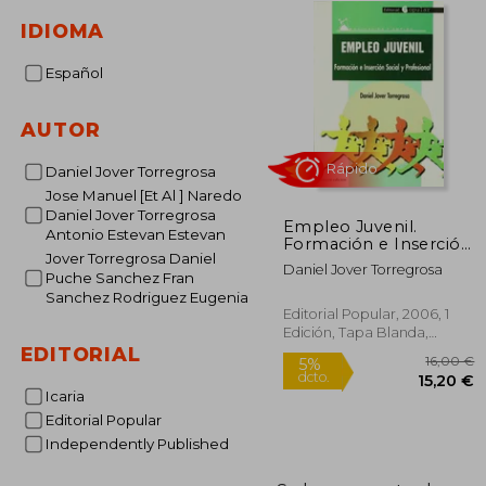
IDIOMA
Español
AUTOR
Daniel Jover Torregrosa
Jose Manuel [Et Al ] Naredo
Daniel Jover Torregrosa
Empleo Juvenil.
Antonio Estevan Estevan
Rápido
Formación e Inserción
Jover Torregrosa Daniel
Social y Profesional
Daniel Jover Torregrosa
Puche Sanchez Fran
Sanchez Rodriguez Eugenia
Editorial Popular, 2006, 1
Edición, Tapa Blanda,
Nuevo
EDITORIAL
Icaria
Editorial Popular
Independently Published
1
5%
dcto.
15