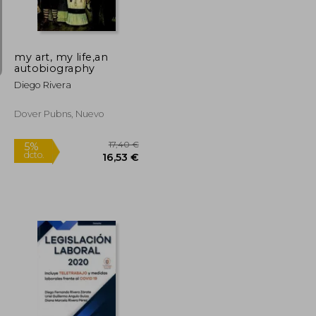
my art, my life,an
autobiography
Diego Rivera
Dover Pubns, Nuevo