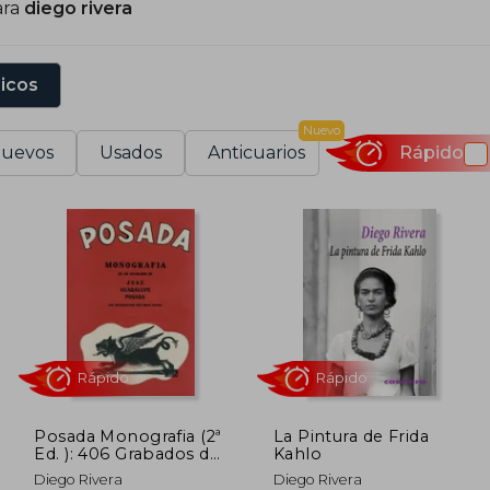
ara
diego rivera
sicos
Nuevo
uevos
Usados
Anticuarios
Rápido
Posada Monografia (2ª
La Pintura de Frida
Ed. ): 406 Grabados de
Kahlo
Jose Guadalupe
Rápido
Rápido
Diego Rivera
Diego Rivera
Posada