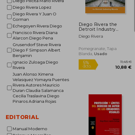
Diego Pilicita Mario Rivera
Diego Rivera Lopez
Diego Rivera Y Juan O
Gorman
Diego Rivera the
Echegoyen Rivera Diego
Detroit Industry
Francisco Rivera Diana
Murals Coloring Book
Diego Rivera
Alarcon Diego Pena
Grusendorf Steve Rivera
Pomegranate, Tapa
Diego F Simpson Albert
Blanda,
Usado
Benjamin
Ignacio Zuloaga Diego
Rivera
Juan Alonso Ximena
Velasquez Yomayra Puentes
Rivera Autores Mauricio
Duran Claudia Salamanca
Cecilia Traslavina Diego
Pinaros Adriana Rojas
EDITORIAL
Manual Moderno