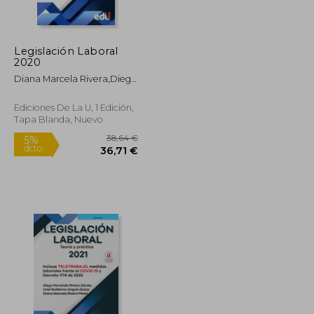
9,37 €
17,40 €
5%
dcto.
8,90 €
16,53 €
Legislación Laboral
2020
Diana Marcela Rivera,Diego
Fernando Rivera
Zárate,Uriel Guillermo
Ediciones De La U, 1 Edición,
Angulo Guiza
Tapa Blanda, Nuevo