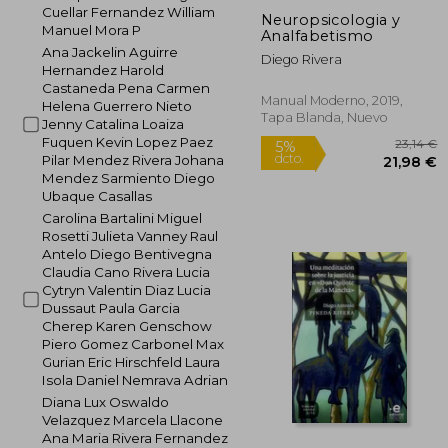
Cuellar Fernandez William
Neuropsicologia y
Manuel Mora P
Analfabetismo
Ana Jackelin Aguirre
Diego Rivera
Hernandez Harold
Castaneda Pena Carmen
Manual Moderno, 2019,
Helena Guerrero Nieto
Tapa Blanda, Nuevo
Jenny Catalina Loaiza
Fuquen Kevin Lopez Paez
Pilar Mendez Rivera Johana
Mendez Sarmiento Diego
Ubaque Casallas
Carolina Bartalini Miguel
Rosetti Julieta Vanney Raul
Antelo Diego Bentivegna
Claudia Cano Rivera Lucia
Cytryn Valentin Diaz Lucia
2
Dussaut Paula Garcia
5%
dcto.
Cherep Karen Genschow
21
Piero Gomez Carbonel Max
Gurian Eric Hirschfeld Laura
Isola Daniel Nemrava Adrian
Diana Lux Oswaldo
Velazquez Marcela Llacone
Ana Maria Rivera Fernandez