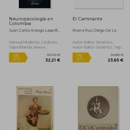
Neuropsicología en
El Caminante
,30 €
29,26 €
5%
5%
Colombia
dcto.
dcto.
,29 €
27,79 €
Juan Carlos Arango Lasprilla
Rivera Ruiz Diego De La
| Diego Rivera | Daniela
Ramos Usuga
Manual Moderno, 2 Edición,
Autor-Editor Genérico,
Tapa Blanda, Nuevo
Autor-Editor Genérico, Tapa
Blanda,
Usado