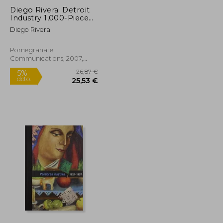
Diego Rivera: Detroit
Industry 1,000-Piece
Jigsaw Puzzle (en
Diego Rivera
Inglés)
Pomegranate
Communications, 2007,
Puzzle, Nuevo
30,31 €
26,87 €
5%
dcto.
28,79 €
25,53 €