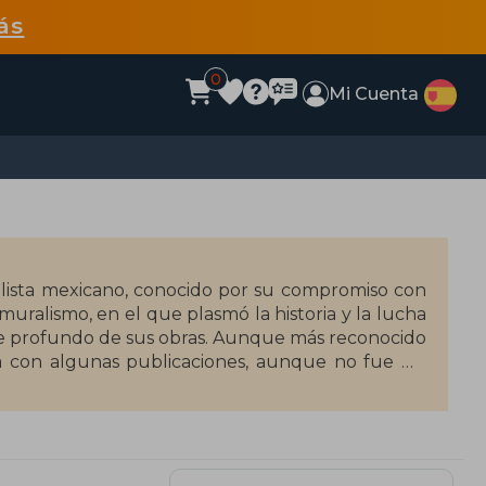
ás
0
Mi Cuenta
alista mexicano, conocido por su compromiso con
 muralismo, en el que plasmó la historia y la lucha
aje profundo de sus obras. Aunque más reconocido
ura con algunas publicaciones, aunque no fue un
ncuentran sus murales en el Palacio Nacional y el
u arte y su visión del mundo.