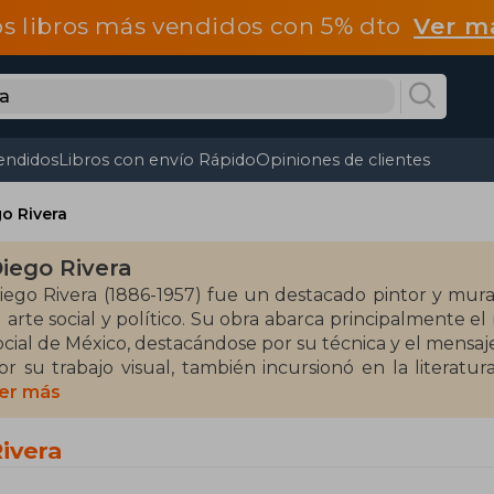
os libros más vendidos con 5% dto
Ver m
endidos
Libros con envío Rápido
Opiniones de clientes
o Rivera
iego Rivera
iego Rivera (1886-1957) fue un destacado pintor y mur
l arte social y político. Su obra abarca principalmente el
ocial de México, destacándose por su técnica y el mens
or su trabajo visual, también incursionó en la literat
scritor prolífico. Entre sus obras más emblemáticas se e
er más
useo de Arte de Detroit, y su coautoría en libros sobre s
ivera