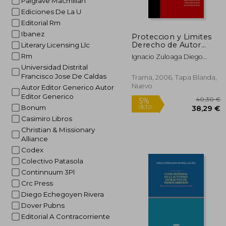
Palgrave Macmillan
Ediciones De La U
5%
dcto.
Editorial Rm
10
Ibanez
Proteccion y Limites
Derecho de Autor
Literary Licensing Llc
Creadores Visuales
Rm
Ignacio Zuloaga Diego
Rivera
Universidad Distrital
Francisco Jose De Caldas
Trama, 2006, Tapa Blanda,
Nuevo
Autor Editor Generico Autor
Editor Generico
Bonum
Casimiro Libros
Christian & Missionary
Alliance
Codex
Colectivo Patasola
Continnuum 3Pl
Crc Press
Diego Echegoyen Rivera
Dover Pubns
Editorial A Contracorriente