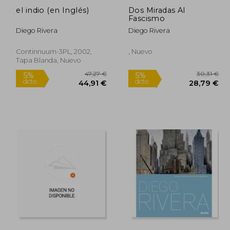
el indio (en Inglés)
Dos Miradas Al
Fascismo
Diego Rivera
Diego Rivera
Continnuum-3PL, 2002,
, Nuevo
Tapa Blanda, Nuevo
3,14 €
47,27 €
5%
5%
dcto.
dcto.
,98 €
44,91 €