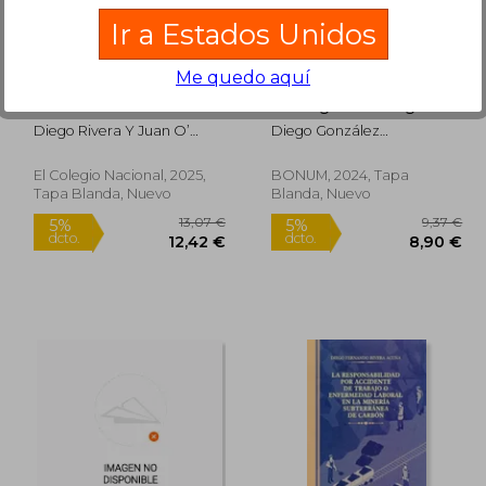
Ir a Estados Unidos
Me quedo aquí
Sobre la encáustica y
Rosario y coronilla del
el fresco
Arcángel San Miguel
Diego Rivera Y Juan O’
Diego González
Gorman
Rivera;Gustavo Jamut
El Colegio Nacional, 2025,
BONUM, 2024, Tapa
Tapa Blanda, Nuevo
Blanda, Nuevo