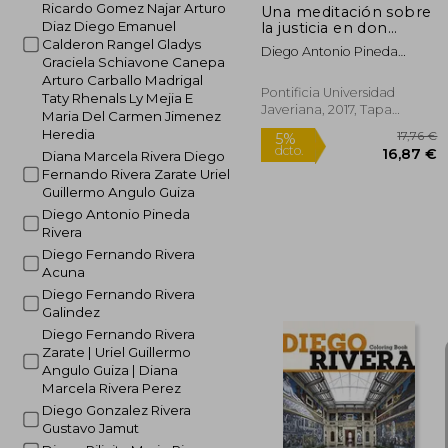
Ricardo Gomez Najar Arturo
Una meditación sobre
Diaz Diego Emanuel
la justicia en don
Quijote de la Mancha
Calderon Rangel Gladys
Diego Antonio Pineda
Graciela Schiavone Canepa
Rivera
Arturo Carballo Madrigal
Pontificia Universidad
Taty Rhenals Ly Mejia E
Javeriana, 2017, Tapa
Maria Del Carmen Jimenez
Blanda, Nuevo
Heredia
Diana Marcela Rivera Diego
Fernando Rivera Zarate Uriel
Guillermo Angulo Guiza
Diego Antonio Pineda
Rivera
Diego Fernando Rivera
Acuna
Diego Fernando Rivera
Galindez
Diego Fernando Rivera
1
5%
Zarate | Uriel Guillermo
dcto.
16
Angulo Guiza | Diana
Marcela Rivera Perez
Diego Gonzalez Rivera
Gustavo Jamut