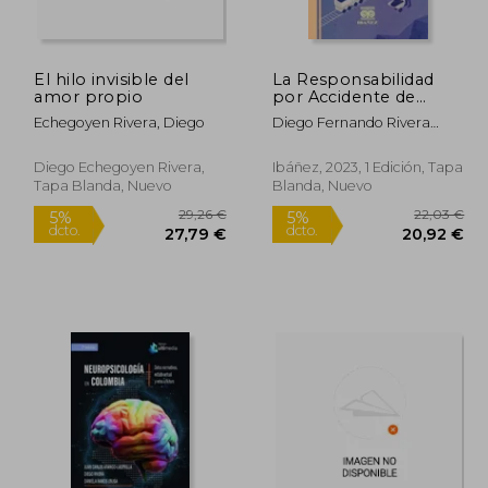
11,45 €
13,07 €
5%
5%
dcto.
dcto.
,88 €
12,42 €
El hilo invisible del
La Responsabilidad
amor propio
por Accidente de
Trabajo o Enfermedad
Echegoyen Rivera, Diego
Diego Fernando Rivera
Laboral en la Minería
Acuña
Subterránea de
Carbón
Diego Echegoyen Rivera,
Ibáñez, 2023, 1 Edición, Tapa
Tapa Blanda, Nuevo
Blanda, Nuevo