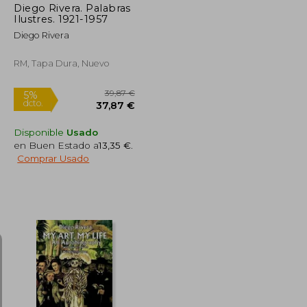
Diego Rivera. Palabras
Ilustres. 1921-1957
Diego Rivera
RM, Tapa Dura, Nuevo
Disponible
Usado
en Buen Estado a
13,35 €
.
Comprar Usado
35,36 €
39,87 €
5%
dcto.
33,59 €
37,87 €