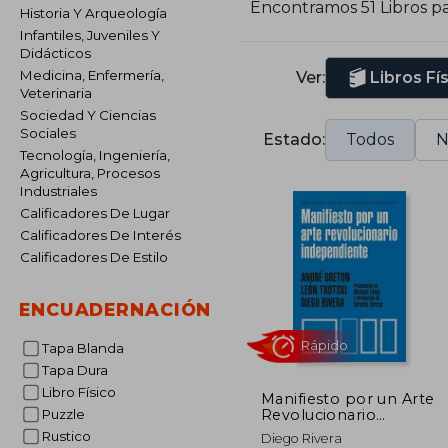
Encontramos 51 Libros p
Historia Y Arqueología
Infantiles, Juveniles Y
Didácticos
Medicina, Enfermería,
Ver:
Libros Fí
Veterinaria
Sociedad Y Ciencias
Sociales
Estado:
Todos
N
Tecnología, Ingeniería,
Agricultura, Procesos
Industriales
Calificadores De Lugar
Calificadores De Interés
Calificadores De Estilo
ENCUADERNACIÓN
Tapa Blanda
Tapa Dura
Libro Físico
Manifiesto por un Arte
Revolucionario
Puzzle
Independiente
Rápido
Rustico
Diego Rivera