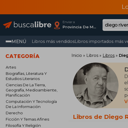
L
Enviar a
Provincia De Madrid
MENÚ
Libros más vendidos
Libros importados más v
Inicio
Libros
Libros
Dieg
CATEGORÍA
Artes
D
Biografías, Literatura Y
D
Estudios Literarios
e
Ciencias De La Tierra,
s
Geografía, Medioambiente,
p
Planificación
e
V
Computación Y Tecnología
De La Información
M
Derecho
Libros de Diego R
Ficción Y Temas Afines
Filosofía Y Religión