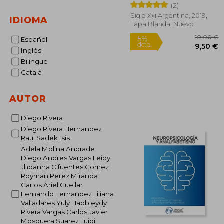
(2)
Siglo Xxi Argentina, 2019,
IDIOMA
Tapa Blanda, Nuevo
Español
Inglés
Bilingue
Catalá
1
5%
AUTOR
dcto.
9
Diego Rivera
Diego Rivera Hernandez
Raul Sadek Isis
Adela Molina Andrade
Diego Andres Vargas Leidy
Jhoanna Cifuentes Gomez
Royman Perez Miranda
Carlos Ariel Cuellar
Fernando Fernandez Liliana
Valladares Yuly Hadbleydy
Rivera Vargas Carlos Javier
Mosquera Suarez Luigi