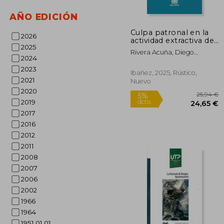
AÑO EDICIÓN
Culpa patronal en la
40
5%
2026
actividad extractiva de
dcto.
38
2025
hidrocarburos
Rivera Acuña, Diego
2024
Fernando
2023
Ibañez, 2025, Rústico,
2021
Nuevo
2020
2019
2017
2016
2012
2011
2008
2007
2006
2002
1966
1964
1951 01 01