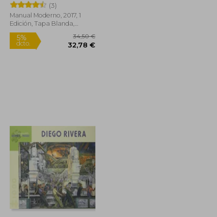
Lasprilla,Diego
(3)
Rivera,Laiene Olabarrieta
Manual Moderno, 2017, 1
Landa
Edición, Tapa Blanda,
Nuevo
10,00 €
34,50 €
5%
dcto.
9,50 €
32,78 €