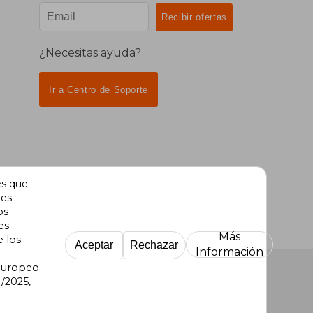
¿Necesitas ayuda?
Ir a Centro de Soporte
es que
des
os
es.
Más
e los
Aceptar
Rechazar
Información
 Europeo
/2025,
re Uruguay
|
Buscalibre México
|
Buscalibre