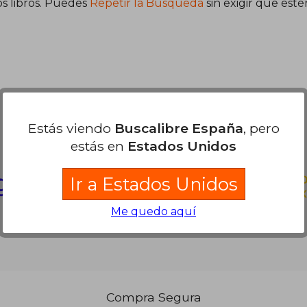
s libros. Puedes
Repetir la Búsqueda
sin exigir que est
Partners Logísticos
Estás viendo
Buscalibre España
, pero
estás en
Estados Unidos
Ir a Estados Unidos
Me quedo aquí
Compra Segura