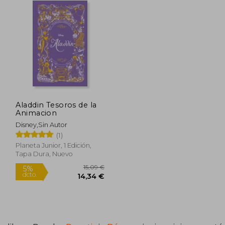
Aladdin Tesoros de la
Animacion
Disney,Sin Autor
(1)
Planeta Junior, 1 Edición,
Tapa Dura, Nuevo
5,09 €
15,09 €
5%
dcto.
,34 €
14,34 €