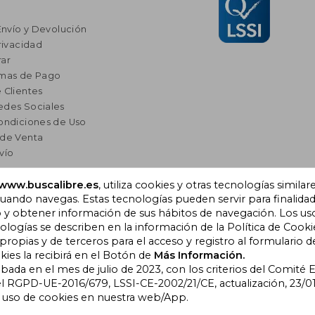
Envío y Devolución
rivacidad
ar
rmas de Pago
 Clientes
edes Sociales
ondiciones de Uso
 de Venta
vío
res
www.buscalibre.es
, utiliza cookies y otras tecnologías similar
ando navegas. Estas tecnologías pueden servir para finalida
a Lectura
o y obtener información de sus hábitos de navegación. Los us
omendados
ogías se describen en la información de la Política de Cooki
opias y de terceros para el acceso y registro al formulario d
kies la recibirá en el Botón de
Más Información.
obada en el mes de julio de 2023, con los criterios del Comité
), Cornellà de Llobregat,
l RGPD-UE-2016/679, LSSI-CE-2002/21/CE, actualización, 23/01
l uso de cookies en nuestra web/App.
bre Colombia
|
Buscalibre Ecuador
|
Buscalibre España
|
Buscalib