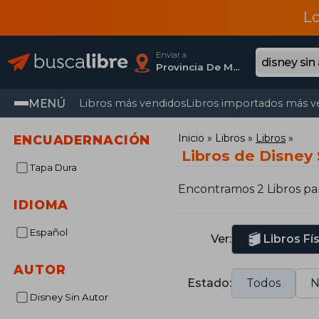
L
Enviar a
Provincia De Madrid
MENÚ
Libros más vendidos
Libros importados más v
Inicio
Libros
Libros
ENCUADERNACIÓN
Libros de Disney 
Tapa Dura
Encontramos 2 Libros pa
IDIOMA
Español
Ver:
Libros Fí
AUTOR
Estado:
Todos
N
Disney Sin Autor