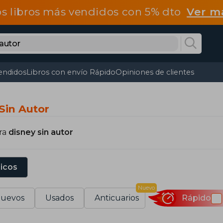
os libros más vendidos con 5% dto
Ver m
endidos
Libros con envío Rápido
Opiniones de clientes
Sin Autor
ra
disney sin autor
sicos
Nuevo
uevos
Usados
Anticuarios
Rápido