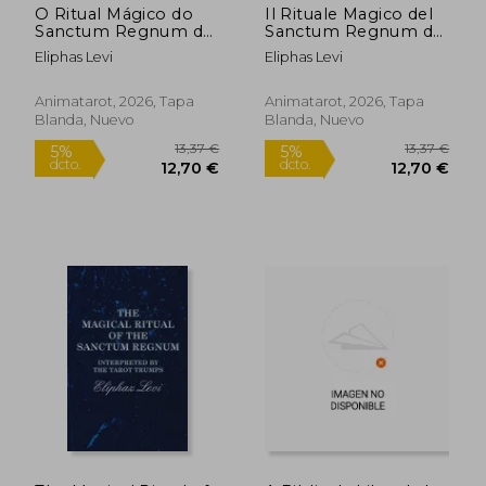
O Ritual Mágico do
Il Rituale Magico del
Sanctum Regnum do
Sanctum Regnum dei
Tarot Edição Ilustrada
Tarocchi Edizione
Eliphas Levi
Eliphas Levi
(en Portugués)
Illustrata (en Italiano)
Animatarot, 2026, Tapa
Animatarot, 2026, Tapa
Blanda, Nuevo
Blanda, Nuevo
15,97 €
20,37
5%
5%
dcto.
dcto.
15,18 €
19,35