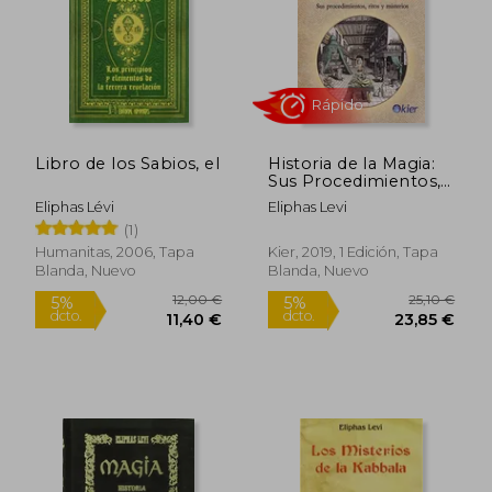
Libro de los Sabios, el
Historia de la Magia:
36,00 €
18,00
Sus Procedimientos,
5%
5%
dcto.
dcto.
Ritos y Misterios
34,20 €
17,10
Eliphas Lévi
Eliphas Levi
(1)
Humanitas, 2006, Tapa
Kier, 2019, 1 Edición, Tapa
Blanda, Nuevo
Blanda, Nuevo