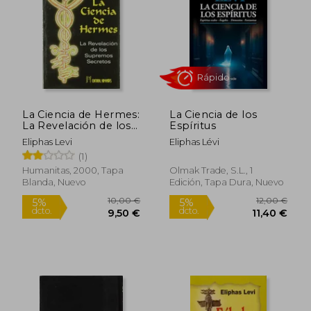
21,90 €
12,00
5%
5%
dcto.
dcto.
20,81 €
11,40
La Ciencia de Hermes:
La Ciencia de los
La Revelación de los
Espíritus
Supremos Secretos
Eliphas Levi
Eliphas Lévi
(1)
Humanitas, 2000, Tapa
Olmak Trade, S.L., 1
Blanda, Nuevo
Edición, Tapa Dura, Nuevo
Rápido