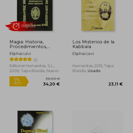
Rápido
Magia: Historia,
Los Misterios de la
Procedimientos,
Kabbala
Ritos y Misterios
Eliphas Lévi
Eliphas Levi
(1)
12,00 €
25,10
5%
5%
dcto.
dcto.
11,40 €
23,85
Editorial Humanitas, S.L.,
Humanitas, 2013, Tapa
2009, Tapa Blanda, Nuevo
Blanda,
Usado