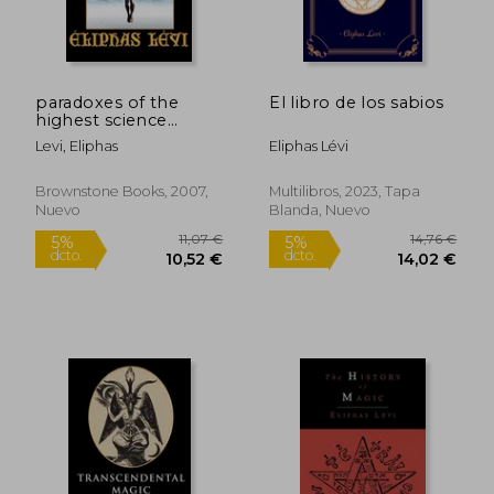
paradoxes of the
El libro de los sabios
highest science
(second edition) (en
Levi, Eliphas
Eliphas Lévi
Inglés)
Brownstone Books, 2007,
Multilibros, 2023, Tapa
Nuevo
Blanda, Nuevo