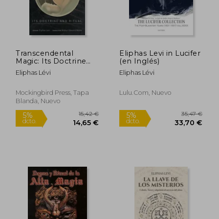
Transcendental
Eliphas Levi in Lucifer
Magic: Its Doctrine
(en Inglés)
and Ritual (en Inglés)
Eliphas Lévi
Eliphas Lévi
Mockingbird Press, Tapa
Lulu.Com, Nuevo
Blanda, Nuevo
7,92 €
23,81
5%
5%
dcto.
dcto.
7,52 €
22,62