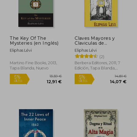
Rápido
The Key Of The
Claves Mayores y
Mysteries (en Inglés)
Claviculas de
Salomon
Eliphas Lévi
Eliphas Lévi
(2)
Martino Fine Books, 2013,
Berbera Editores, 2011, 7
Tapa Blanda, Nuevo
Edición, Tapa Blanda,
Nuevo
19,00 €
18,90
5%
5%
dcto.
dcto.
18,05 €
17,96