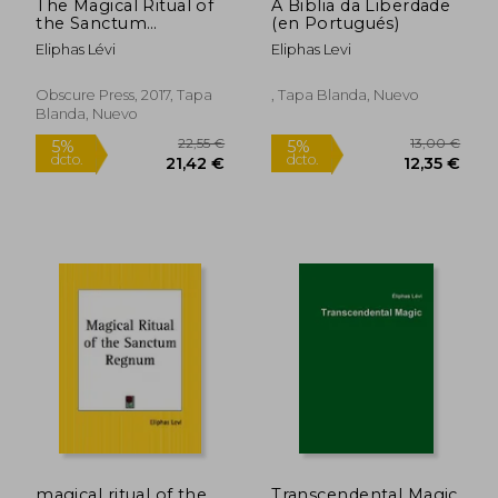
The Magical Ritual of
A Biblia da Liberdade
the Sanctum
(en Portugués)
Regnum -
Eliphas Lévi
Eliphas Levi
Interpreted by the
Tarot Trumps (en
Inglés)
Obscure Press, 2017, Tapa
, Tapa Blanda, Nuevo
Blanda, Nuevo
20,16 €
19,1
5%
5%
dcto.
dcto.
19,15 €
18,23
magical ritual of the
Transcendental Magic