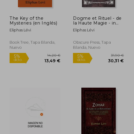
The Key of the
Dogme et Rituel - de
Mysteries (en Inglés)
la Haute Magie - in
French (en Inglés)
Eliphas Lévi
Eliphas Lévi
13,35 €
20,24
5%
5%
dcto.
dcto.
12,68 €
19,23
Book Tree, Tapa Blanda,
Obscure Press, Tapa
Nuevo
Blanda, Nuevo