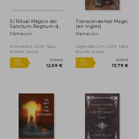
El Ritual Mágico del
Transcendental Magic
26,57 €
21,1
Sanctum Regnum del
(en Inglés)
5%
5%
dcto.
dcto.
Tarot Edición
25,24 €
20,10
Eliphas Levi
Eliphas Lévi
Ilustrada
Animatarot, 2026, Tapa
Digireads.Com, 2020, Tapa
Blanda, Nuevo
Blanda, Nuevo