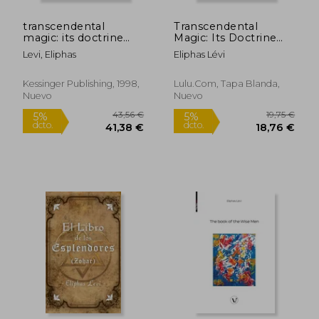
transcendental
Transcendental
magic: its doctrine
Magic: Its Doctrine
and ritual (en Inglés)
and Ritual (en Inglés)
Levi, Eliphas
Eliphas Lévi
Kessinger Publishing, 1998,
Lulu.com, Tapa Blanda,
Nuevo
Nuevo
13,37 €
25,62
5%
5%
dcto.
dcto.
12,70 €
24,33