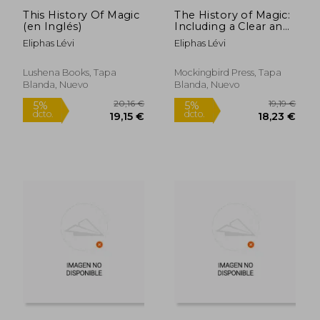
This History Of Magic
The History of Magic:
(en Inglés)
Including a Clear and
Precise Exposition of
Eliphas Lévi
Eliphas Lévi
Its Procedure, Its
Rites and Its
Mysteries (en Inglés)
Lushena Books, Tapa
Mockingbird Press, Tapa
Blanda, Nuevo
Blanda, Nuevo
43,56 €
19,75
5%
5%
dcto.
dcto.
41,38 €
18,76