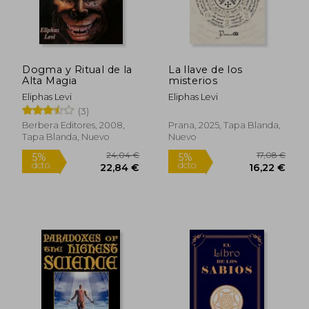
Dogma y Ritual de la
La llave de los
Alta Magia
misterios
Eliphas Levi
Eliphas Levi
(3)
Berbera Editores, 2008,
Prana, 2025, Tapa Blanda,
Tapa Blanda, Nuevo
Nuevo
15,42 €
35,47
5%
5%
dcto.
dcto.
14,65 €
33,70