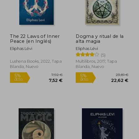
The 22 Laws of Inner
Dogma y ritual de la
Peace (en Inglés)
alta magia
Eliphas Lévi
Eliphas Lévi
(5)
Lushena Books, 2022, Tapa
Multilibros, 2017, Tapa
Blanda, Nuevo
Blanda, Nuevo
13,59 €
14,81
5%
5%
dcto.
dcto.
12,91 €
14,07