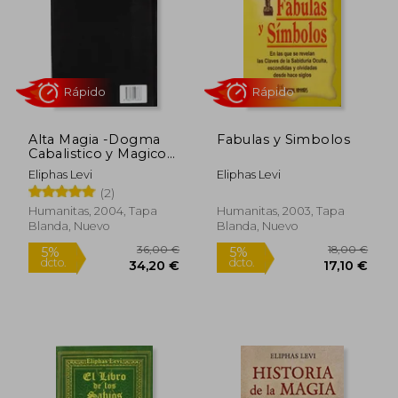
10,00 €
12,00
5%
5%
dcto.
dcto.
9,50 €
11,40
Alta Magia -Dogma
Fabulas y Simbolos
Cabalistico y Magico-
Terciopelo
Eliphas Levi
Eliphas Levi
(2)
Humanitas, 2004, Tapa
Humanitas, 2003, Tapa
Blanda, Nuevo
Blanda, Nuevo
Rápido
Rápido