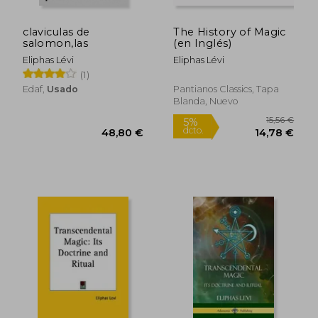
claviculas de
The History of Magic
salomon,las
(en Inglés)
Eliphas Lévi
Eliphas Lévi
(1)
Edaf,
Usado
Pantianos Classics, Tapa
Blanda, Nuevo
14,20 €
31,90
5%
5%
dcto.
dcto.
13,49 €
30,31