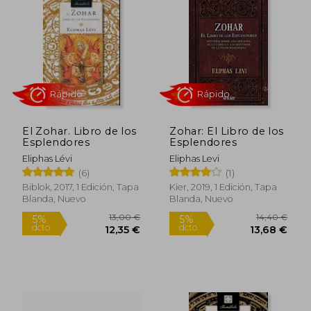
El Zohar. Libro de los
Zohar: El Libro de los
Esplendores
Esplendores
Eliphas Lévi
Eliphas Levi
(6)
(1)
Rápido
Rápido
Biblok, 2017, 1 Edición, Tapa
Kier, 2019, 1 Edición, Tapa
Blanda, Nuevo
Blanda, Nuevo
13,00 €
14,40