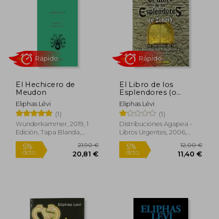
23,60 €
19,00
5%
5%
dcto.
dcto.
22,42 €
18,05
El Hechicero de
El Libro de los
Meudon
Esplendores (o
Zohar): Los Secretos
Eliphas Lévi
Eliphas Lévi
de la Revelación
(1)
(1)
Cabalísta Única y
Universal
Wunderkammer, 2019, 1
Distribuciones Agapea -
Edición, Tapa Blanda,
Libros Urgentes, 2006,
Nuevo
Tapa Blanda, Nuevo
Rápido
Rápido