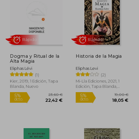
5%
5%
dcto.
dcto.
12,35 €
13,68
Dogma y Ritual de la
Historia de la Magia
Alta Magia
Eliphas Lévi
Eliphas Levi
(1)
(2)
Kier, 2019, 1 Edición, Tapa
Mi-Lla Ediciones, 2021, 1
Blanda, Nuevo
Edición, Tapa Blanda,
Rápido
Rápido
Nuevo