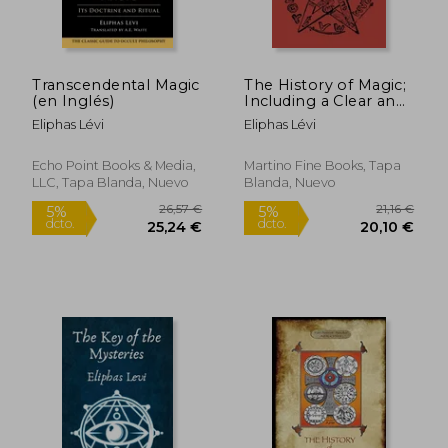
24,04 €
17,08
5%
5%
dcto.
dcto.
22,84 €
16,22
Transcendental Magic
The History of Magic;
(en Inglés)
Including a Clear and
Precise Exposition of
Eliphas Lévi
Eliphas Lévi
Its Procedure, Its
Rites and Its
Mysteries (en Inglés)
Echo Point Books & Media,
Martino Fine Books, Tapa
LLC, Tapa Blanda, Nuevo
Blanda, Nuevo