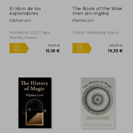
El libro de los
The Book of the Wise
esplendores
men (en Inglés)
Eliphas Lévi
Eliphas Lévi
Multilibros, 2023, Tapa
V Bros. Publishing, Nuevo
Blanda, Nuevo
15,56
5%
dcto.
48,80 €
14,78