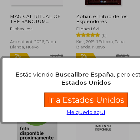
MAGICAL RITUAL OF
Zohar, el Libro de los
THE SANCTUM
Esplendores
REGNUM OF TAROT
Eliphas Levi
Eliphas Lévi
ILLUSTRATED
(6)
EDITION (en Inglés)
Animatarot, 2026, Tapa
Kier, 2019, 1 Edición, Tapa
Blanda, Nuevo
Blanda, Nuevo
13,36 €
14,52
5%
5%
dcto.
dcto.
12,69 €
13,79
Estás viendo
Buscalibre España
, pero es
Estados Unidos
Ir a Estados Unidos
Me quedo aquí