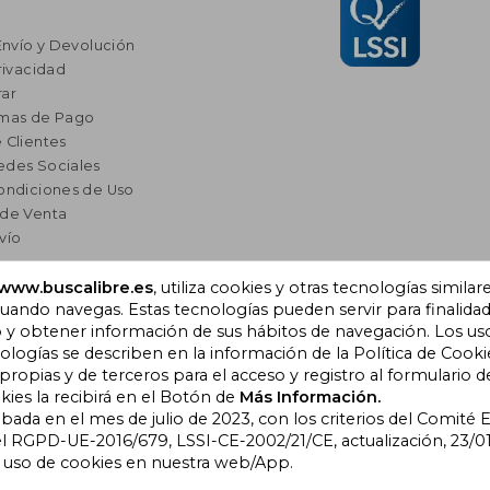
Envío y Devolución
rivacidad
ar
rmas de Pago
 Clientes
edes Sociales
ondiciones de Uso
 de Venta
vío
res
www.buscalibre.es
, utiliza cookies y otras tecnologías similar
ando navegas. Estas tecnologías pueden servir para finalida
a Lectura
o y obtener información de sus hábitos de navegación. Los us
omendados
ogías se describen en la información de la Política de Cooki
opias y de terceros para el acceso y registro al formulario d
kies la recibirá en el Botón de
Más Información.
obada en el mes de julio de 2023, con los criterios del Comité
), Cornellà de Llobregat,
l RGPD-UE-2016/679, LSSI-CE-2002/21/CE, actualización, 23/01
l uso de cookies en nuestra web/App.
bre Colombia
|
Buscalibre Ecuador
|
Buscalibre España
|
Buscalib