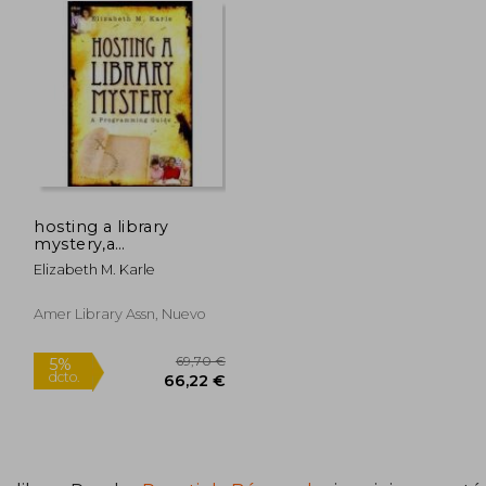
hosting a library
mystery,a
programming guide
Elizabeth M. Karle
Amer Library Assn, Nuevo
4,13 €
69,70 €
5%
dcto.
,92 €
66,22 €