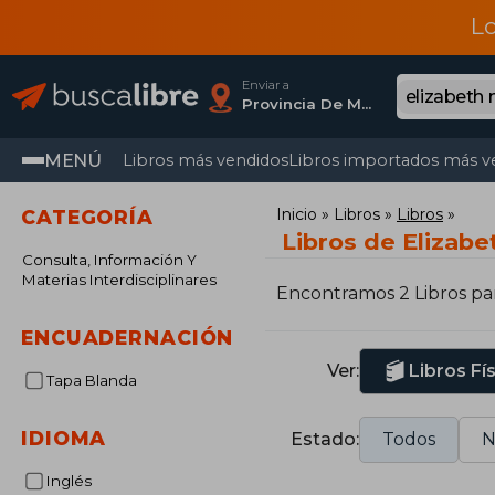
L
Enviar a
Provincia De Madrid
MENÚ
Libros más vendidos
Libros importados más v
Inicio
Libros
Libros
CATEGORÍA
Libros de Elizabe
Consulta, Información Y
Materias Interdisciplinares
Encontramos 2 Libros pa
ENCUADERNACIÓN
Ver:
Libros Fí
Tapa Blanda
IDIOMA
Estado:
Todos
N
Inglés