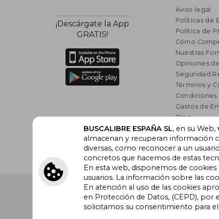
Aviso legal
Políticas de 
¡Descárgate la App
Política de P
GRATIS!
Cómo Compr
Nuestras Fo
Opiniones de
Seguridad R
Términos y C
Condiciones
Gastos de En
Blog
Lista de auto
BUSCALIBRE ESPAÑA SL
, en su Web,
almacenan y recuperan información cu
Incentivo a l
diversas, como reconocer a un usuari
Libros Rec
concretos que hacemos de estas tecnol
En esta web, disponemos de cookies pr
usuarios. La información sobre las coo
En atención al uso de las cookies apr
Buscalibre España
. Calle Energía, 65, Nave 3 (08940
Barcelona. Derechos Reservados.
en Protección de Datos, (CEPD), por e
solicitamos su consentimiento para e
Buscalibre Argentina
|
Buscalibre Chile
|
Buscali