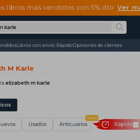
os libros más vendidos con 5% dto
Ver m
endidos
Libros con envío Rápido
Opiniones de clientes
th M Karle
ra
elizabeth m karle
sicos
Nuevo
uevos
Usados
Anticuarios
Rápido