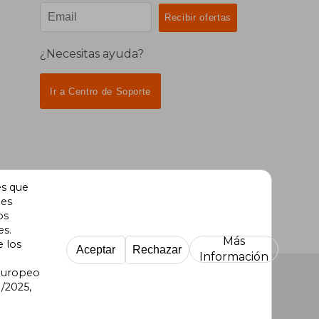
¿Necesitas ayuda?
Ir a Centro de Soporte
es que
des
os
es.
Más
e los
Aceptar
Rechazar
Información
 Europeo
/2025,
re Uruguay
|
Buscalibre México
|
Buscalibre