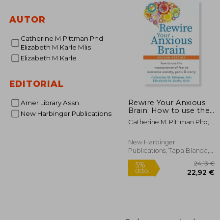
AUTOR
Catherine M Pittman Phd
Elizabeth M Karle Mlis
Elizabeth M Karle
EDITORIAL
Rewire Your Anxious
Amer Library Assn
Brain: How to use the
New Harbinger Publications
Neuroscience of Fear
Catherine M. Pittman Phd;
to Overcome Anxiety,
Elizabeth M. Karle Mlis
Panic, and Worry (en
Inglés)
New Harbinger
Publications, Tapa Blanda,
Nuevo
2
5%
dcto.
22