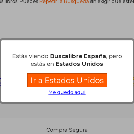
s libros. Puedes
Repetir la Búsqueda
sin exigir que est
Partners Logísticos
Estás viendo
Buscalibre España
, pero
estás en
Estados Unidos
Ir a Estados Unidos
Me quedo aquí
Compra Segura