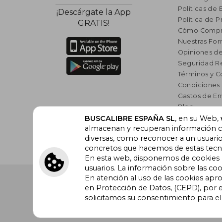
Políticas de 
¡Descárgate la App
Política de P
GRATIS!
Cómo Compr
Nuestras Fo
Opiniones de
Seguridad R
Términos y C
Condiciones
Gastos de En
Blog
Lista de auto
BUSCALIBRE ESPAÑA SL
, en su Web,
almacenan y recuperan información cu
Incentivo a l
diversas, como reconocer a un usuari
Libros Rec
concretos que hacemos de estas tecnol
En esta web, disponemos de cookies pr
usuarios. La información sobre las coo
En atención al uso de las cookies apr
Buscalibre España
. Calle Energía, 65, Nave 3 (08940
Barcelona. Derechos Reservados.
en Protección de Datos, (CEPD), por e
solicitamos su consentimiento para e
Buscalibre Argentina
|
Buscalibre Chile
|
Buscali
Perú
|
Buscalibre Estados Unidos
|
Buscalibre Ot