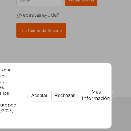
¿Necesitas ayuda?
Ir a Centro de Soporte
es que
des
os
es.
Más
e los
Aceptar
Rechazar
Información
 Europeo
/2025,
re Uruguay
|
Buscalibre México
|
Buscalibre