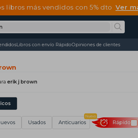
os libros más vendidos con 5% dto
Ver m
endidos
Libros con envío Rápido
Opiniones de clientes
Brown
ara
erik j brown
sicos
Nuevo
uevos
Usados
Anticuarios
Rápido