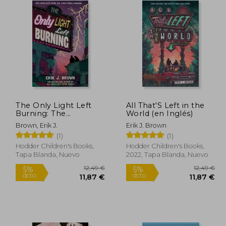
The Only Light Left
All That'S Left in the
Burning: The
World (en Inglés)
Astounding Sequel to
Brown, Erik J.
Erik J. Brown
All That's Left in the
(1)
(1)
World (en Inglés)
Hodder Children's Books,
Hodder Children's Books,
Tapa Blanda, Nuevo
2022, Tapa Blanda, Nuevo
7,00 €
12,49 €
5%
5%
dcto.
dcto.
,15 €
11,87 €