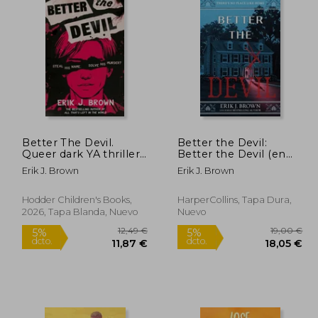
Better The Devil.
Better the Devil:
Queer dark YA thriller
Better the Devil (en
from the bestselling
Inglés)
Erik J. Brown
Erik J. Brown
author of All That's
Left in the World
Hodder Children's Books,
HarperCollins, Tapa Dura,
2026, Tapa Blanda, Nuevo
Nuevo