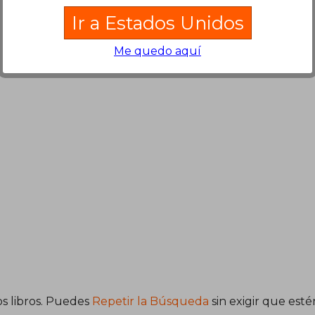
Ir a Estados Unidos
5,12 €
21,82 €
5%
5%
dcto.
dcto.
Me quedo aquí
,86 €
20,73 €
s libros. Puedes
Repetir la Búsqueda
sin exigir que est