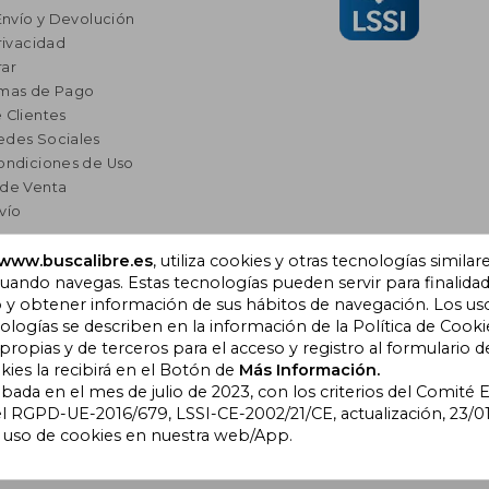
Envío y Devolución
rivacidad
ar
rmas de Pago
 Clientes
edes Sociales
ondiciones de Uso
 de Venta
vío
res
www.buscalibre.es
, utiliza cookies y otras tecnologías similar
ando navegas. Estas tecnologías pueden servir para finalida
a Lectura
o y obtener información de sus hábitos de navegación. Los us
omendados
ogías se describen en la información de la Política de Cooki
opias y de terceros para el acceso y registro al formulario d
kies la recibirá en el Botón de
Más Información.
obada en el mes de julio de 2023, con los criterios del Comité
), Cornellà de Llobregat,
l RGPD-UE-2016/679, LSSI-CE-2002/21/CE, actualización, 23/01
l uso de cookies en nuestra web/App.
bre Colombia
|
Buscalibre Ecuador
|
Buscalibre España
|
Buscalib
ros Países
|
Bookdelivery Reino Unido