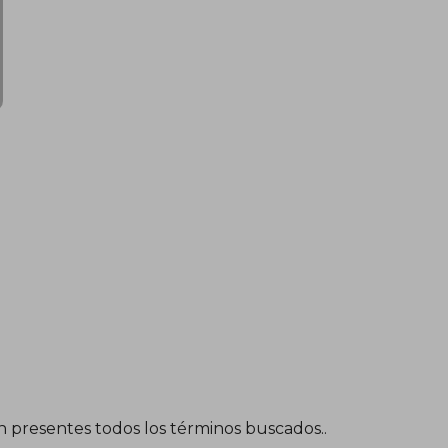
25,12 €
20,86 €
5%
dcto.
23,86 €
19,82 €
én presentes todos los términos buscados..