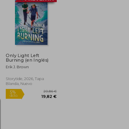
19,00 €
29,14 €
5%
dcto.
18,05 €
27,69 €
Only Light Left
Burning (en Inglés)
Erik J. Brown
Storytide, 2026, Tapa
Blanda, Nuevo