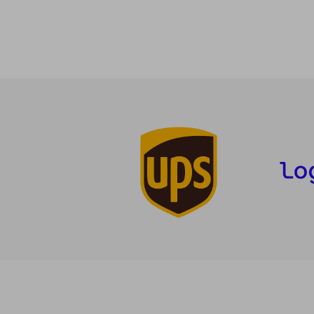
1
5%
dcto.
18