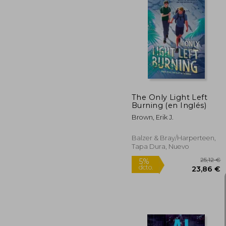
2
5%
dcto.
23
The Only Light Left
Burning (en Inglés)
Brown, Erik J.
Balzer & Bray/Harperteen,
Tapa Dura, Nuevo