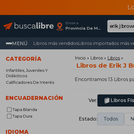
L
Enviar a
Provincia De Madrid
MENÚ
Libros más vendidos
Libros importados más v
Inicio
Libros
Libros
CATEGORÍA
Libros de Erik J 
Infantiles, Juveniles Y
Didácticos
Encontramos 13 Libros p
Calificadores De Interés
ENCUADERNACIÓN
Ver:
Libros Fí
Tapa Blanda
Tapa Dura
Estado:
Todos
N
IDIOMA