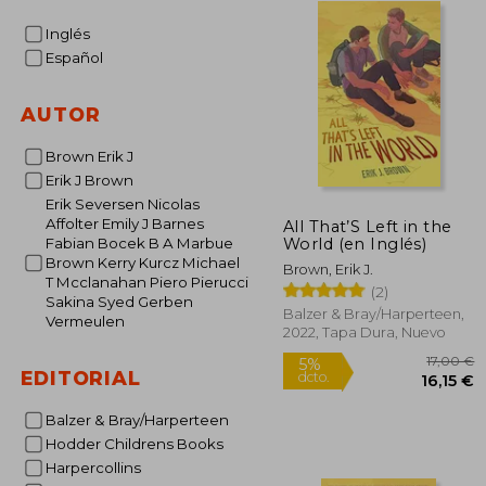
Inglés
Español
AUTOR
Brown Erik J
Erik J Brown
Erik Seversen Nicolas
Affolter Emily J Barnes
All That’S Left in the
World (en Inglés)
Fabian Bocek B A Marbue
Brown Kerry Kurcz Michael
Brown, Erik J.
T Mcclanahan Piero Pierucci
(2)
Sakina Syed Gerben
Balzer & Bray/Harperteen,
Vermeulen
2022, Tapa Dura, Nuevo
EDITORIAL
Balzer & Bray/Harperteen
Hodder Childrens Books
1
5%
Harpercollins
dcto.
16