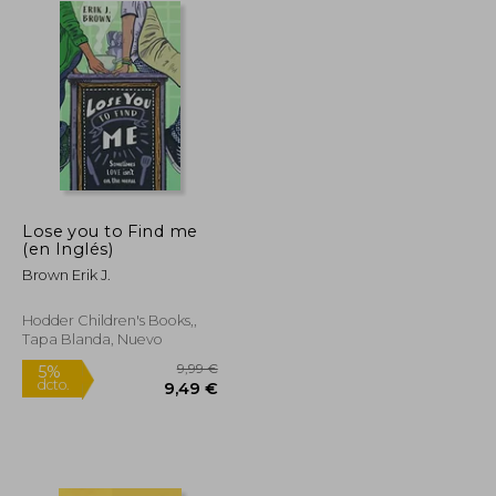
Lose you to Find me
(en Inglés)
Brown Erik J.
Hodder Children's Books,,
Tapa Blanda, Nuevo
12,49 €
9,99 €
5%
dcto.
11,87 €
9,49 €