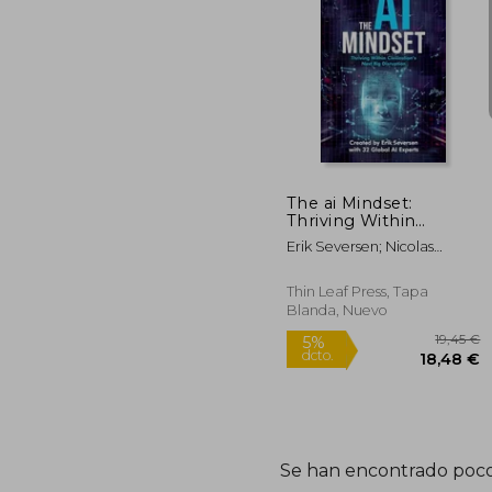
2
5%
dcto.
23
The ai Mindset:
Thriving Within
Civilization's Next big
Erik Seversen; Nicolas
Disruption (en Inglés)
Affolter; Emily J. Barnes;
Fabian Bocek; B. A. Marbue
Thin Leaf Press, Tapa
Brown; Kerry Kurcz; Michael
Blanda, Nuevo
T. Mcclanahan; Piero
Pierucci; Sakina Syed;
Gerben Vermeulen
Se han encontrado poco