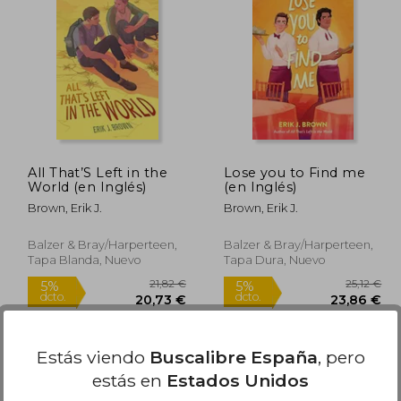
5,05 €
12,49 €
5%
5%
dcto.
dcto.
,79 €
11,87 €
All That’S Left in the
Lose you to Find me
World (en Inglés)
(en Inglés)
Brown, Erik J.
Brown, Erik J.
Balzer & Bray/Harperteen,
Balzer & Bray/Harperteen,
Tapa Blanda, Nuevo
Tapa Dura, Nuevo
Estás viendo
Buscalibre España
, pero
estás en
Estados Unidos