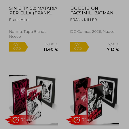
SIN CITY 02: MATARIA
DC EDICION
PER ELLA (FRANK
FACSIMIL. BATMAN.
MILLER) (en Catalán)
THE DARK KNIGHT
Frank Miller
FRANK MILLER
RETURNS. LIBRO
Rápido
DOS
Norma, Tapa Blanda,
DC Comics, 2026, Nuevo
Nuevo
75,00 €
10,42
5%
5%
dcto.
dcto.
71,25 €
9,90