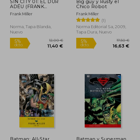
SIN CITY 01: EL DUR
Big guy y Rusty el
ADÉU (FRANK
Chico Robot
MILLER)
Frank Miller
Frank Miller
(1)
Norma, Tapa Blanda,
Norma Editorial Sa, 2009,
Nuevo
Tapa Dura, Nuevo
Rápido
Rápido
75,00 €
75,00
5%
5%
dcto.
dcto.
71,25 €
71,25
Batman: All-Star
Batman y Superman,