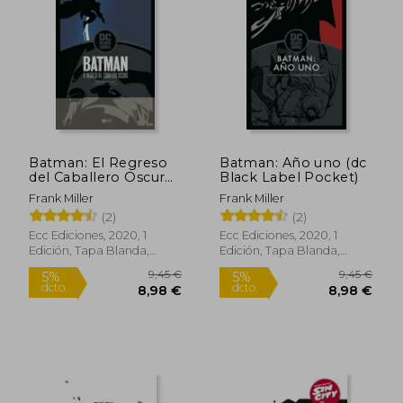
5%
5%
dcto.
dcto.
20,90 €
18,53
Batman: El Regreso
Batman: Año uno (dc
del Caballero Oscuro
Black Label Pocket)
(dc Black Label
Frank Miller
Frank Miller
Pocket)
(2)
(2)
Ecc Ediciones, 2020, 1
Ecc Ediciones, 2020, 1
Edición, Tapa Blanda,
Edición, Tapa Blanda,
Nuevo
Nuevo