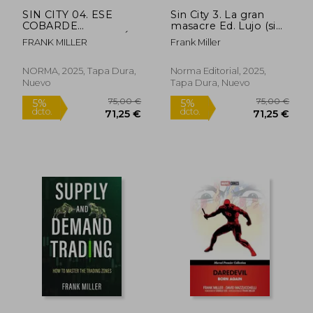
SIN CITY 04. ESE
Sin City 3. La gran
COBARDE
masacre Ed. Lujo (sin
BASTARDO (EDICIÓN
derecho a
FRANK MILLER
Frank Miller
DE LUJO)
devolución) (en
Castellano)
NORMA, 2025, Tapa Dura,
Norma Editorial, 2025,
Nuevo
Tapa Dura, Nuevo
Rápido
39,43 €
36,10
5%
5%
dcto.
dcto.
37,46 €
34,30