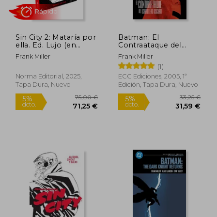
29,00 €
39,50
5%
5%
dcto.
dcto.
27,55 €
37,53
Sin City 2: Mataría por
Batman: El
ella. Ed. Lujo (en
Contraataque del
Castellano)
Caballero Oscuro
Frank Miller
Frank Miller
(Edicion Deluxe)
(1)
Norma Editorial, 2025,
ECC Ediciones, 2005, 1ª
Tapa Dura, Nuevo
Edición, Tapa Dura, Nuevo
Rápido
Rápido