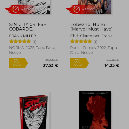
17,10 €
25,65
5%
5%
dcto.
dcto.
16,25 €
24,37
SIN CITY 04. ESE
Lobezno: Honor
COBARDE
(Marvel Must Have)
BASTARDO
FRANK MILLER
Chris Claremont; Frank
(CARTONÉ)
Miller
(1)
(1)
NORMA, 2025, Tapa Dura,
Panini Comics, 2022, Tapa
Nuevo
Dura, Nuevo
Rápido
Rápido