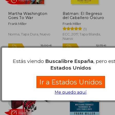
Martha Washington
Batman: El Regreso
Goes To War
del Caballero Oscuro
Frank Miller
Frank Miller
(1)
Norma, Tapa Dura, Nuevo
ECC, 2017, Tapa Blanda,
Nuevo
39,50 €
10,00
5%
5%
dcto.
dcto.
37,53 €
9,50
Estás viendo
Buscalibre España
, pero es
Estados Unidos
Ir a Estados Unidos
Me quedo aquí