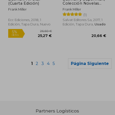
(Cuarta Edición)
Colección Novelas
Gráficas - all Star
Frank Miller
Frank Miller
Batman y Robin
(1)
(Parte 2)
Ecc Ediciones, 2018, 1
Salvat Editores Sa, 2017, 1
Edición, Tapa Dura, Nuevo
Edición, Tapa Dura,
Usado
1
2
3
4
5
Página Siguiente
Partners Logísticos