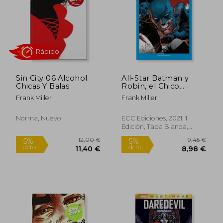
19,95 €
9,45
5%
5%
dcto.
dcto.
18,95 €
8,98
Sin City 06 Alcohol
All-Star Batman y
Chicas Y Balas
Robin, el Chico
Maravilla (dc Pocket)
Frank Miller
Frank Miller
Norma, Nuevo
ECC Ediciones, 2021, 1
Edición, Tapa Blanda,
Nuevo
Rápido