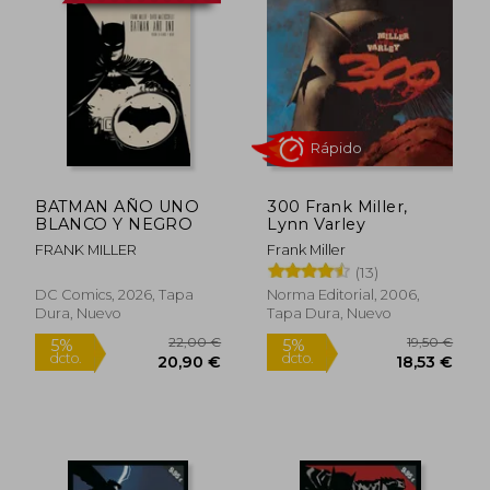
BATMAN AÑO UNO
300 Frank Miller,
BLANCO Y NEGRO
Lynn Varley
FRANK MILLER
Frank Miller
(13)
Rápido
DC Comics, 2026, Tapa
Norma Editorial, 2006,
Dura, Nuevo
Tapa Dura, Nuevo
22,00 €
19,50