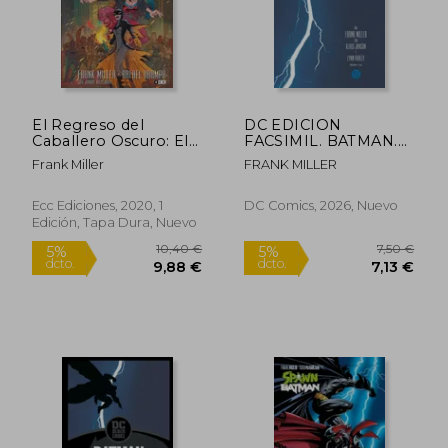
Rápido
El Regreso del
DC EDICION
Caballero Oscuro: El
FACSIMIL. BATMAN.
Chico Dorado
THE DARK KNIGHT
Frank Miller
FRANK MILLER
RETURNS. LIBRO
UNO
Ecc Ediciones, 2020, 1
DC Comics, 2026, Nuevo
Edición, Tapa Dura, Nuevo
15,00 €
21,24
5%
5%
dcto.
dcto.
14,25 €
20,18