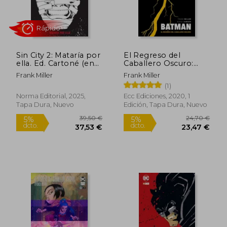
Sin City 2: Mataría por
El Regreso del
ella. Ed. Cartoné (en
Caballero Oscuro:
Castellano)
Edición Deluxe
Frank Miller
Frank Miller
Limitada Blanco y
(1)
Negro
Norma Editorial, 2025,
Ecc Ediciones, 2020, 1
Tapa Dura, Nuevo
Edición, Tapa Dura, Nuevo
25,65 €
19,00
5%
5%
dcto.
dcto.
24,37 €
18,05