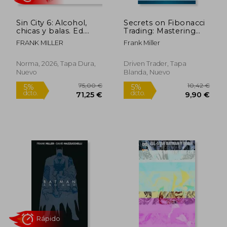
Rápido
Rápido
Sin City 6: Alcohol,
Secrets on Fibonacci
chicas y balas. Ed.
Trading: Mastering
Lujo
Fibonacci Techniques
FRANK MILLER
Frank Miller
in Less Than 3 Days
(en Inglés)
Norma, 2026, Tapa Dura,
Driven Trader, Tapa
Nuevo
Blanda, Nuevo
39,50 €
39,50
5%
5%
dcto.
dcto.
37,53 €
37,53