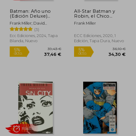
Batman: Año uno
All-Star Batman y
Rápido
(Edición Deluxe)
Robin, el Chico
(Tercera Edición)
Maravilla
Frank Miller; David
Frank Miller
Mazzucchelli
(3)
Ecc Ediciones, 2024, Tapa
ECC Ediciones, 2020, 1
Blanda, Nuevo
Edición, Tapa Dura, Nuevo
15,00 €
12,75
5%
5%
dcto.
dcto.
14,25 €
12,11