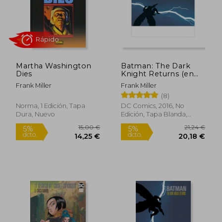
Rápido
Rápido
Martha Washington
Batman: The Dark
Dies
Knight Returns (en
Inglés)
Frank Miller
Frank Miller
(8)
Norma, 1 Edición, Tapa
DC Comics, 2016, No
Dura, Nuevo
Edición, Tapa Blanda,
12,00 €
14,00
5%
5%
Nuevo
dcto.
dcto.
11,40 €
13,30