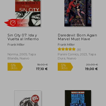
Sin City 07: Ida y
Daredevil: Born Again
12,00 €
9,45
Vuelta al Infierno
Marvel Must Have
5%
5%
dcto.
dcto.
11,40 €
8,98
Frank Miller
Frank Miller
(8)
Norma, 2005, Tapa
Panini Comics, 2023, Tapa
Blanda, Nuevo
Dura, Nuevo