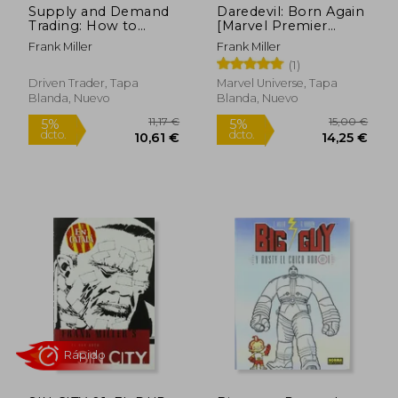
Supply and Demand
Daredevil: Born Again
Trading: How to
[Marvel Premier
Master the Trading
Collection] (en Inglés)
Frank Miller
Frank Miller
Zones (en Inglés)
(1)
Driven Trader, Tapa
Marvel Universe, Tapa
Blanda, Nuevo
Blanda, Nuevo
Rápido
12,00 €
7,50
5%
5%
dcto.
dcto.
11,40 €
7,13