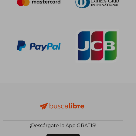
26,60 €
5%
dcto.
25,27 €
20,66
¡Descárgate la App GRATIS!