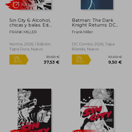
Sin City 6: Alcohol,
Batman: The Dark
39,50 €
15,00
chicas y balas. Ed.
Knight Returns: DC
5%
5%
dcto.
dcto.
Cartoné
Compact Comics
37,53 €
14,25
FRANK MILLER
Frank Miller
Edition (en Inglés)
Norma, 2026, 1 Edición,
DC Comics, 2026, Tapa
Tapa Dura, Nuevo
Blanda, Nuevo
Rápido