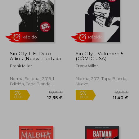
9,45 €
9,45
5%
5%
dcto.
dcto.
8,98 €
8,98
Sin City 1. El Duro
Sin City - Volumen 5
Adios (Nueva Portada
(CÓMIC USA)
Frank Miller
Frank Miller
Norma Editorial, 2016, 1
Norma, 2013, Tapa Blanda,
Edición, Tapa Blanda,
Nuevo
Nuevo
Rápido
Rápido