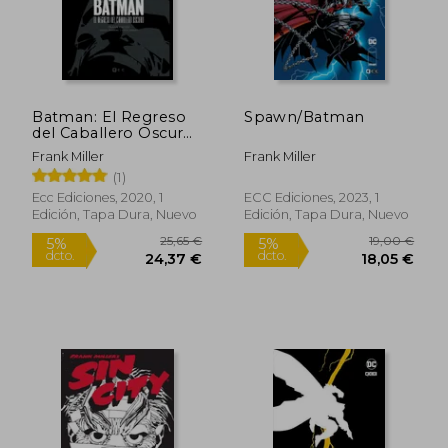
Batman: El Regreso
Spawn/Batman
del Caballero Oscuro
(Biblioteca dc Black
Frank Miller
Frank Miller
Label) (Tercera
(1)
Edición)
Ecc Ediciones, 2020, 1
ECC Ediciones, 2023, 1
Edición, Tapa Dura, Nuevo
Edición, Tapa Dura, Nuevo
10,40 €
7,50
5%
5%
dcto.
dcto.
9,88 €
7,13