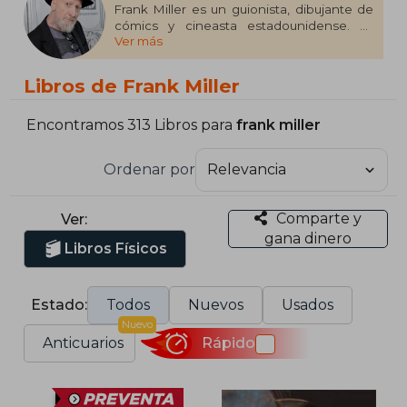
Frank Miller es un guionista, dibujante de
cómics y cineasta estadounidense. Es
Ver más
conocido mundialmente por sus obras
populares The Dark Knight Returns, Born
Again, Sin City, 300 y Rōnin. Casado hasta
Libros de Frank Miller
el año 2005 con la colorista de cómic e
ilustradora Lynn Varley.
Encontramos 313 Libros para
frank miller
Ordenar por
Comparte y
Ver:
gana dinero
Libros Físicos
Estado:
Todos
Nuevos
Usados
Nuevo
Anticuarios
Rápido