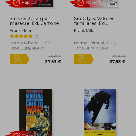
Sin City 3. La gran
Sin City 5: Valores
masacre. Ed. Cartoné
familiares. Ed.
Cartoné
Frank Miller
Frank Miller
(1)
75,00 €
33,25
5%
5%
dcto.
dcto.
71,25 €
31,59
Norma Editorial, 2025,
Norma Editorial, 2026,
Tapa Dura, Nuevo
Tapa Dura, Nuevo
Rápido