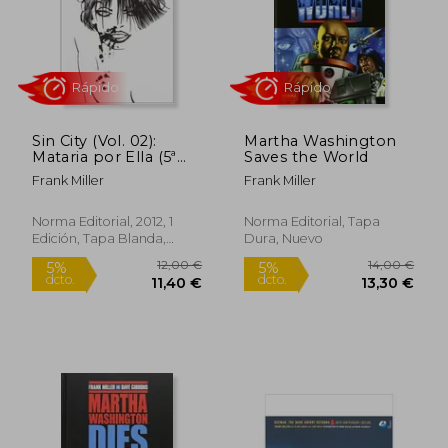
Rápido
Sin City (Vol. 02):
Martha Washington
Mataria por Ella (5ª
Saves the World
Ed. ):
Frank Miller
Frank Miller
18,00 €
20,00
5%
5%
dcto.
dcto.
17,10 €
19,00
Norma Editorial, 2012, 1
Norma Editorial, Tapa
Edición, Tapa Blanda,
Dura, Nuevo
Nuevo