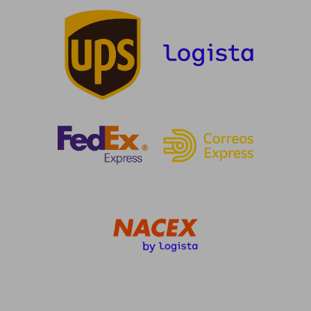
11,17 €
15,00
5%
5%
dcto.
dcto.
10,61 €
14,25
Rápido