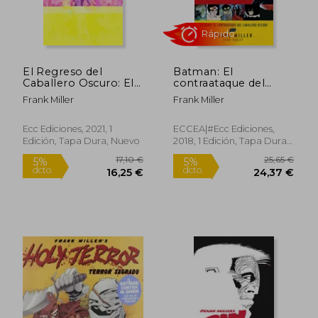
El Regreso del
Batman: El
Caballero Oscuro: El
contraataque del
Chico Dorado
Caballero Oscuro
Frank Miller
Frank Miller
(Edición Deluxe)
(Tercera edición)
(Grandes autores
Batman: Frank Miller)
Ecc Ediciones, 2021, 1
ECCEA|#Ecc Ediciones,
Edición, Tapa Dura, Nuevo
2018, 1 Edición, Tapa Dura,
Rápido
Nuevo
39,50 €
24,70
5%
5%
dcto.
dcto.
37,53 €
23,47