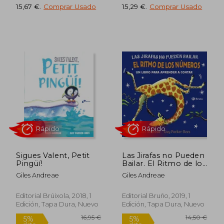
Rápido
Rápido
15,67 €
.
Comprar Usado
15,29 €
.
Comprar Usado
16,95 €
16,95
5%
5%
dcto.
dcto.
16,10 €
16,10
Sigues Valent, Petit
Las Jirafas no Pueden
Pingüí!
Bailar. El Ritmo de los
Numeros
Giles Andreae
Giles Andreae
Editorial Brúixola, 2018, 1
Editorial Bruño, 2019, 1
Edición, Tapa Dura, Nuevo
Edición, Tapa Dura, Nuevo