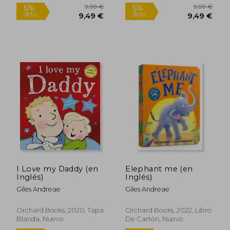
9,99 €
14,50
5%
5%
dcto.
dcto.
9,49 €
13,78
I Love my Daddy (en
Elephant me (en
Inglés)
Inglés)
Giles Andreae
Giles Andreae
Orchard Books, 2020, Tapa
Orchard Books, 2022, Libro
Blanda, Nuevo
De Cartón, Nuevo