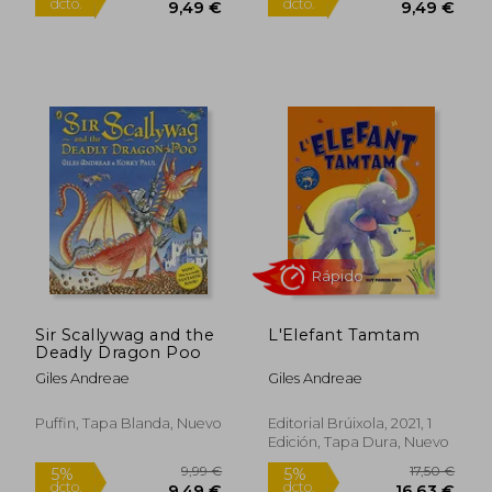
9,99 €
9,99
Sir Scallywag and the
L'Elefant Tamtam
5%
5%
Deadly Dragon Poo
dcto.
dcto.
9,49 €
9,49
Giles Andreae
Giles Andreae
Puffin, Tapa Blanda, Nuevo
Editorial Brúixola, 2021, 1
Edición, Tapa Dura, Nuevo