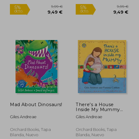
9,99 €
9,99
5%
5%
dcto.
dcto.
9,49 €
9,49
Mad About Dinosaurs!
There's a House
Inside My Mummy
(Orchard Picturs)
Giles Andreae
Giles Andreae
Orchard Books, Tapa
Orchard Books, Tapa
Rápido
Blanda, Nuevo
Blanda, Nuevo