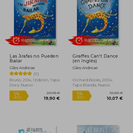
Historia Natural y Selfridges. Es embajador
del Arts Award y ha sido miembro de la
junta del UCL Cancer Trust, tras haber
superado el cáncer en su juventud .
harpercollins.co.uk
Actualmente, vive en Oxfordshire con su
esposa, Victoria, diseñadora de ropa
infantil, y sus cuatro hijos.
Las Jirafas no Pueden
Giraffes Can't Dance
Bailar
(en Inglés)
Giles Andreae
Giles Andreae
(11)
Rápido
Rápido
Bruño, 2014, 1 Edición, Tapa
Orchard Books, 2004,
Dura, Nuevo
Tapa Blanda, Nuevo
20,95 €
10,60