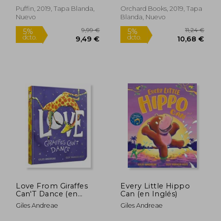
Puffin, 2019, Tapa Blanda,
Orchard Books, 2019, Tapa
Nuevo
Blanda, Nuevo
Love From Giraffes
Every Little Hippo
Can'T Dance (en
Can (en Inglés)
Inglés)
Giles Andreae
Giles Andreae
15,95 €
8,74
5%
5%
dcto.
dcto.
15,15 €
8,30