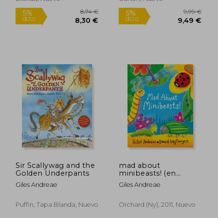
28,50 €
20,95
5%
5%
dcto.
dcto.
27,08 €
19,90
Sir Scallywag and the
mad about
Golden Underpants
minibeasts! (en
Inglés)
Giles Andreae
Giles Andreae
Puffin, Tapa Blanda, Nuevo
Orchard (ny), 2011, Nuevo