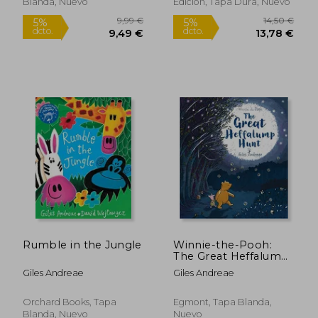
Blanda, Nuevo
Edición, Tapa Dura, Nuevo
12,50 €
9,99
5%
5%
dcto.
dcto.
11,88 €
9,49
Rumble in the Jungle
Winnie-the-Pooh:
The Great Heffalump
Hunt
Giles Andreae
Giles Andreae
Orchard Books, Tapa
Egmont, Tapa Blanda,
Blanda, Nuevo
Nuevo