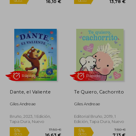
Rápido
Rápido
Dante, el Valiente
Te Quiero, Cachorrito
16,95 €
14,50
5%
5%
Giles Andreae
Giles Andreae
dcto.
dcto.
16,10 €
13,78
Bruño, 2023, 1 Edición,
Editorial Bruño, 2019, 1
Tapa Dura, Nuevo
Edición, Tapa Dura, Nuevo