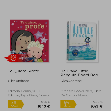
Rápido
Te Quiero, Profe
Be Brave Little
Penguin Board Book
(en Inglés)
Giles Andreae
Giles Andreae
Editorial Bruño, 2018, 1
Orchard Books, 2019, Libro
Edición, Tapa Dura, Nuevo
De Cartón, Nuevo
9,99 €
17,50
5%
5%
dcto.
dcto.
9,49 €
16,63