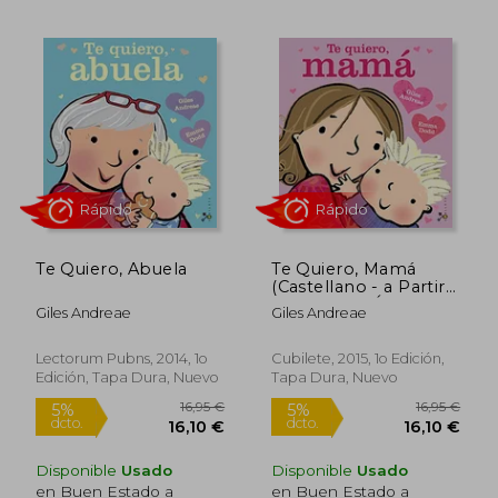
16,95 €
12,50
5%
5%
dcto.
dcto.
16,10 €
11,88
Te Quiero, Abuela
Te Quiero, Mamá
(Castellano - a Partir
de 3 Años - Álbumes
Giles Andreae
Giles Andreae
- Cubilete)
Lectorum Pubns, 2014, 1o
Cubilete, 2015, 1o Edición,
Edición, Tapa Dura, Nuevo
Tapa Dura, Nuevo
Disponible
Usado
Disponible
Usado
en Buen Estado a
en Buen Estado a