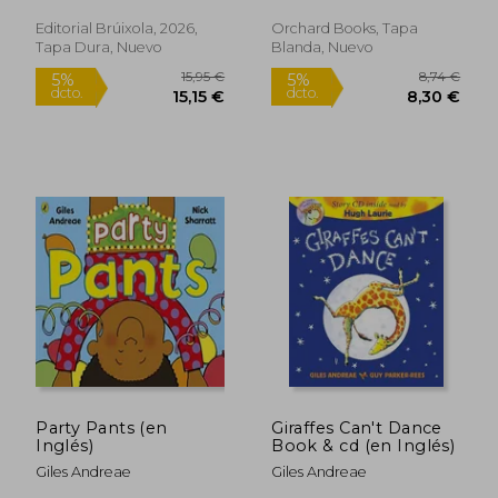
Rees;Margarita Gómez
Editorial Brúixola, 2026,
Orchard Books, Tapa
Tapa Dura, Nuevo
Blanda, Nuevo
Rápido
16,95 €
15,95
5%
5%
dcto.
dcto.
16,10 €
15,15
Party Pants (en
Giraffes Can't Dance
Inglés)
Book & cd (en Inglés)
Giles Andreae
Giles Andreae