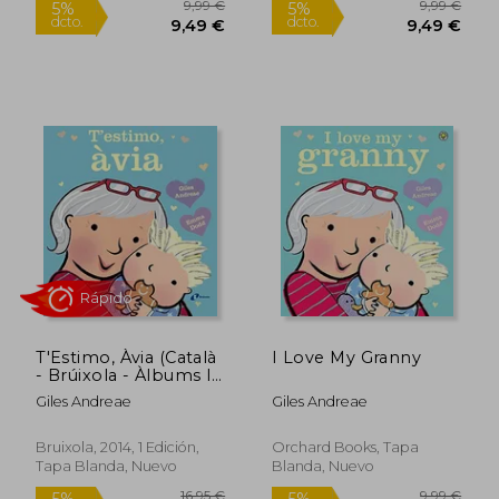
9,99 €
9,99
5%
5%
dcto.
dcto.
9,49 €
9,49
T'Estimo, Àvia (Català
I Love My Granny
- Brúixola - Àlbums Il
Lustrats)
Giles Andreae
Giles Andreae
Bruixola, 2014, 1 Edición,
Orchard Books, Tapa
Tapa Blanda, Nuevo
Blanda, Nuevo