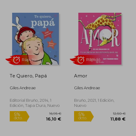
16,95 €
10,90
5%
5%
dcto.
dcto.
16,10 €
10,36
Te Quiero, Papá
Amor
Giles Andreae
Giles Andreae
Editorial Bruño, 2014, 1
Bruño, 2021, 1 Edición,
Edición, Tapa Dura, Nuevo
Nuevo
Rápido
Rápido