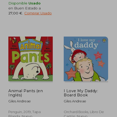
16,95 €
9,99
5%
5%
Disponible
Usado
dcto.
dcto.
16,10 €
9,49
en Buen Estado a
27,00 €
.
Comprar Usado
Rápido
Rápido
Animal Pants (en
I Love My Daddy:
Inglés)
Board Book
Giles Andreae
Giles Andreae
Penguin, 2019, Tapa
Orchard Books, Libro De
Blanda, Nuevo
Cartón, Nuevo