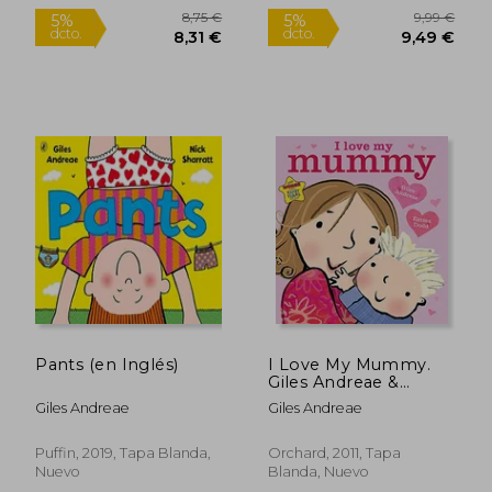
8,74 €
9,99
5%
5%
dcto.
dcto.
8,30 €
9,49
Pants (en Inglés)
I Love My Mummy.
Giles Andreae &
Emma Dodd (en
Giles Andreae
Giles Andreae
Inglés)
Puffin, 2019, Tapa Blanda,
Orchard, 2011, Tapa
Nuevo
Blanda, Nuevo