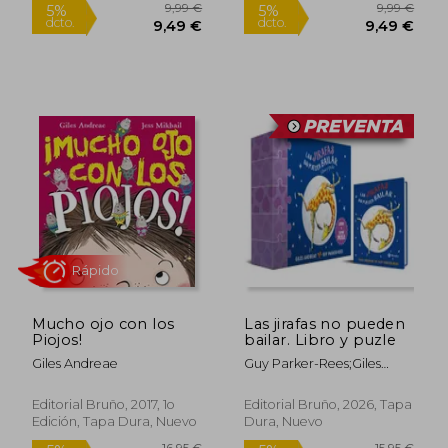
8,75 €
9,99
5%
5%
dcto.
dcto.
8,31 €
9,49
Mucho ojo con los
Las jirafas no pueden
Piojos!
bailar. Libro y puzle
Giles Andreae
Guy Parker-Rees;Giles
Andreae;Margarita Gómez
Borràs
Editorial Bruño, 2017, 1o
Editorial Bruño, 2026, Tapa
Edición, Tapa Dura, Nuevo
Dura, Nuevo