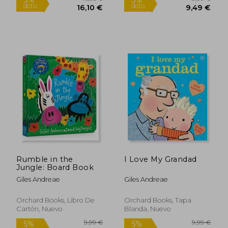
9,99 €
9,99
5%
5%
dcto.
dcto.
9,49 €
9,49
Rumble in the
I Love My Grandad
Jungle: Board Book
Giles Andreae
Giles Andreae
Orchard Books, Libro De
Orchard Books, Tapa
Cartón, Nuevo
Blanda, Nuevo