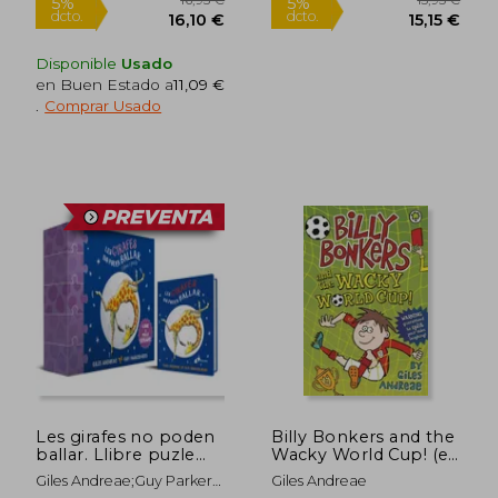
Disponible
Usado
en Buen Estado a
11,09 €
.
Comprar Usado
9,99 €
9,99
5%
5%
dcto.
dcto.
9,49 €
9,49
Les girafes no poden
Billy Bonkers and the
ballar. Llibre puzle
Wacky World Cup! (en
(en Català,)
Inglés)
Giles Andreae;Guy Parker-
Giles Andreae