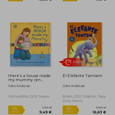
Rápido
Rápido
there's a house inside
El Elefante Tamtam
my mummy (en
Inglés)
Giles Andreae
Giles Andreae
17,50 €
7,50
Orchard (ny), 2012, Nuevo
Bruño, 2021, 1 Edición, Tapa
5%
5%
dcto.
dcto.
16,63 €
7,13
Dura, Nuevo