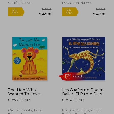
Cartón, Nuevo
De Cartón, Nuevo
9,99 €
9,99
5%
5%
dcto.
dcto.
9,49 €
9,49
Rápido
The Lion Who
Les Girafes no Poden
Wanted To Love
Ballar. El Ritme Dels
(Orchard Picturs)
Nombres (en Catalán)
Giles Andreae
Giles Andreae
Orchard Books, Tapa
Editorial Brúixola, 2019, 1