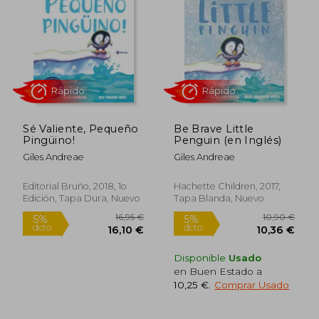
5%
5%
dcto.
dcto.
19,90 €
10,07
Sé Valiente, Pequeño
Be Brave Little
Pingüino!
Penguin (en Inglés)
Giles Andreae
Giles Andreae
Editorial Bruño, 2018, 1o
Hachette Children, 2017,
Edición, Tapa Dura, Nuevo
Tapa Blanda, Nuevo
Rápido
Rápido
Disponible
Usado
en Buen Estado a
10,25 €
.
Comprar Usado