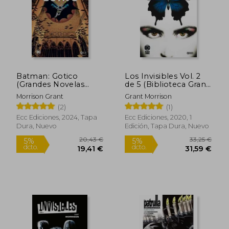
Batman: Gotico
Los Invisibles Vol. 2
25,65 €
30,40
(Grandes Novelas
de 5 (Biblioteca Grant
5%
5%
dcto.
dcto.
Graficas de Batman)
Morrison)
24,37 €
28,88
Morrison Grant
Grant Morrison
(2)
(1)
Ecc Ediciones, 2024, Tapa
Ecc Ediciones, 2020, 1
Dura, Nuevo
Edición, Tapa Dura, Nuevo