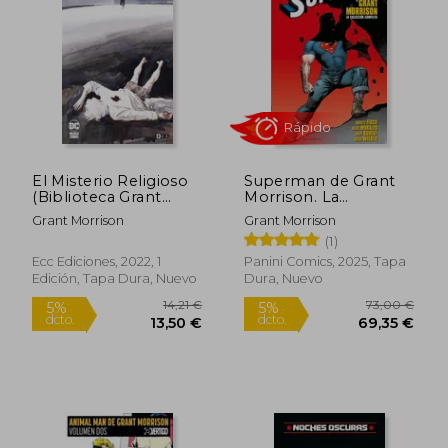
5%
5%
dcto.
dcto.
8,98 €
8,98
El Misterio Religioso
Superman de Grant
(Biblioteca Grant
Morrison. La
Morrison)
volección vompleta
Grant Morrison
Grant Morrison
(1)
Ecc Ediciones, 2022, 1
Panini Comics, 2025, Tapa
Edición, Tapa Dura, Nuevo
Dura, Nuevo
Rápido