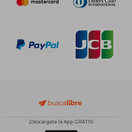
32,90 €
10,00
5%
5%
dcto.
dcto.
31,26 €
9,50
¡Descárgate la App GRATIS!