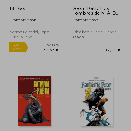
18 Dias
Doom Patrol los
Hombres de N. A. Do
I. E. Tercera Serie
Grant Morrison
Grant Morrison
Libro dos
Norma Editorial, Tapa
Fisicalbook, Tapa Blanda,
Dura, Nuevo
Usado
13,46 €
5%
dcto.
12,79 €
10,20