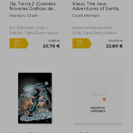
Jla: Tierra 2 (Grandes
Klaus: The new
Novelas Graficas de
Adventures of Santa
dc)
Claus (en Inglés)
Morrison. Grant
Grant Morrison
Ecc Ediciones, 2024, 1
Boom Entertainment,
Edición, Tapa Dura, Nuevo
2018, Tapa Dura, Nuevo
32,14 €
5%
dcto.
30,53 €
12,00