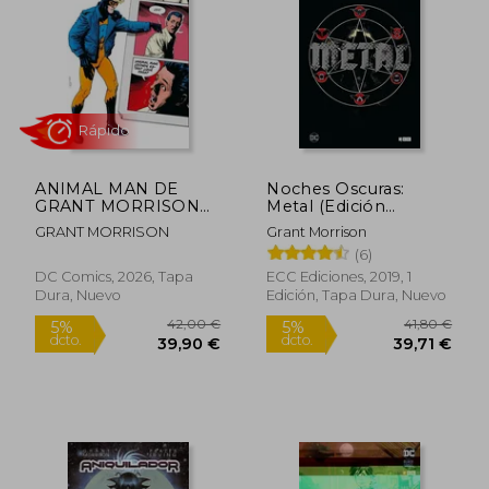
14,21 €
73,00
5%
5%
dcto.
dcto.
13,50 €
69,35
ANIMAL MAN DE
Noches Oscuras:
GRANT MORRISON
Metal (Edición
02
Deluxe)
GRANT MORRISON
Grant Morrison
(6)
DC Comics, 2026, Tapa
ECC Ediciones, 2019, 1
Dura, Nuevo
Edición, Tapa Dura, Nuevo
Rápido