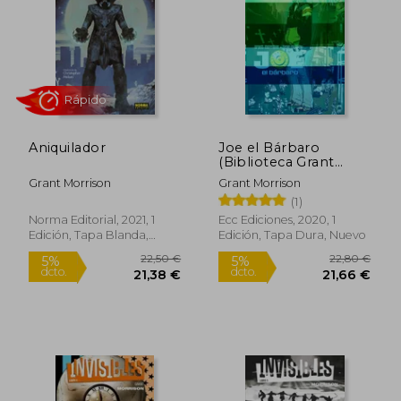
42,00 €
41,80
5%
5%
dcto.
dcto.
39,90 €
39,71
Aniquilador
Joe el Bárbaro
(Biblioteca Grant
Morrison)
Grant Morrison
Grant Morrison
(1)
Norma Editorial, 2021, 1
Ecc Ediciones, 2020, 1
Edición, Tapa Blanda,
Edición, Tapa Dura, Nuevo
Nuevo
Rápido