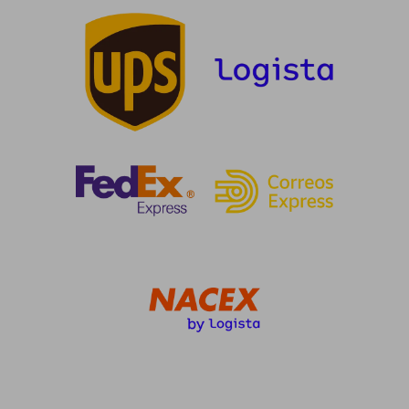
21,85 €
24,00
5%
5%
dcto.
dcto.
20,76 €
22,80