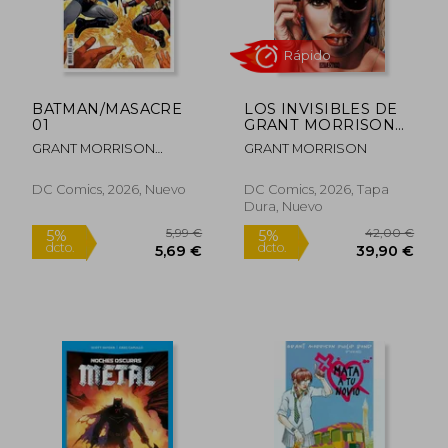
BATMAN/MASACRE
LOS INVISIBLES DE
01
GRANT MORRISON
02
GRANT MORRISON
GRANT MORRISON
,SCOTT SNYDER
Rápido
DC Comics, 2026, Nuevo
DC Comics, 2026, Tapa
Dura, Nuevo
9,99 €
11,24
5%
5%
dcto.
dcto.
9,49 €
10,68