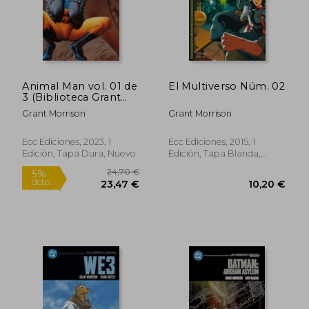
Animal Man vol. 01 de
El Multiverso Núm. 02
3 (Biblioteca Grant
Morrison) (Segunda
Grant Morrison
Grant Morrison
edición)
Ecc Ediciones, 2023, 1
Ecc Ediciones, 2015, 1
Edición, Tapa Dura, Nuevo
Edición, Tapa Blanda,
Usado
33,25 €
36,10
5%
5%
dcto.
dcto.
31,59 €
34,30