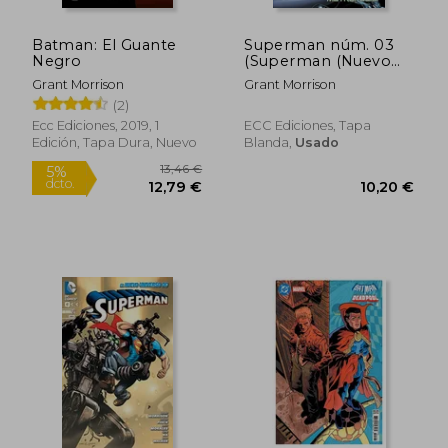
Batman: El Guante
Superman núm. 03
Negro
(Superman (Nuevo
Universo DC))
Grant Morrison
Grant Morrison
(2)
Ecc Ediciones, 2019, 1
ECC Ediciones, Tapa
Edición, Tapa Dura, Nuevo
Blanda,
Usado
14,73
5%
dcto.
10,20 €
13,99