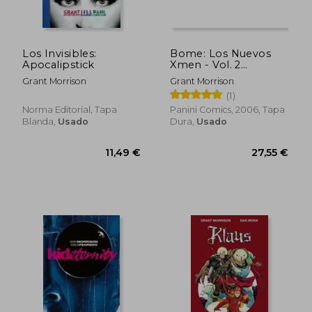
10,00
5%
dcto.
12,00 €
9,50
Los Invisibles:
Bome: Los Nuevos
Apocalipstick
Xmen - Vol. 2
(Spanish Edition)
Grant Morrison
Grant Morrison
(1)
Norma Editorial, Tapa
Panini Comics, 2006, Tapa
Blanda,
Usado
Dura,
Usado