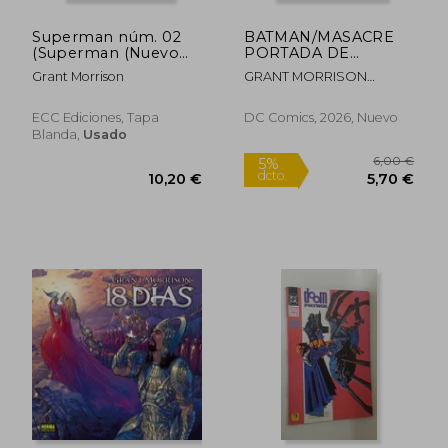
Superman núm. 02
BATMAN/MASACRE
(Superman (Nuevo
PORTADA DE
Universo DC))
HAYDEN SHERMAN
Grant Morrison
GRANT MORRISON
,SCOTT SNYDER
ECC Ediciones, Tapa
DC Comics, 2026, Nuevo
Blanda,
Usado
30,40 €
20,90
5%
5%
dcto.
dcto.
28,88 €
19,86