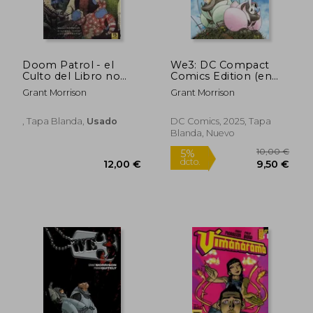
Doom Patrol - el
We3: DC Compact
Culto del Libro no
Comics Edition (en
Escrito #1 - Comic in
Inglés)
Grant Morrison
Grant Morrison
Spanish
, Tapa Blanda,
Usado
DC Comics, 2025, Tapa
Blanda, Nuevo