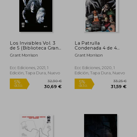
Los Invisibles Vol. 3
La Patrulla
de 5 (Biblioteca Grant
Condenada 4 de 4
Morrison)
Biblioteca Grant
Grant Morrison
Grant Morrison
Morrison
20,43 €
33,25
5%
5%
dcto.
dcto.
19,41 €
31,59
Ecc Ediciones, 2021, 1
Ecc Ediciones, 2020, 1
Edición, Tapa Dura, Nuevo
Edición, Tapa Dura, Nuevo