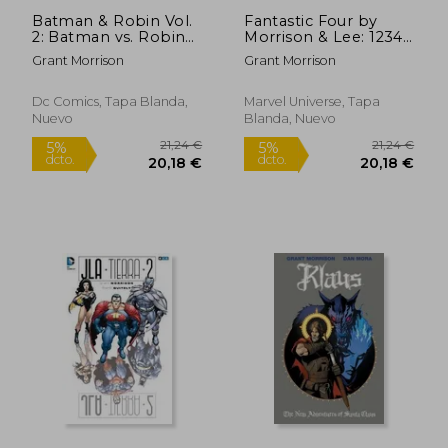
Batman & Robin Vol.
Fantastic Four by
2: Batman vs. Robin
Morrison & Lee: 1234
(en Inglés)
[New Printing] (en
Grant Morrison
Grant Morrison
Inglés)
Dc Comics, Tapa Blanda,
Marvel Universe, Tapa
Nuevo
Blanda, Nuevo
6,00
5%
dcto.
10,20 €
5,70