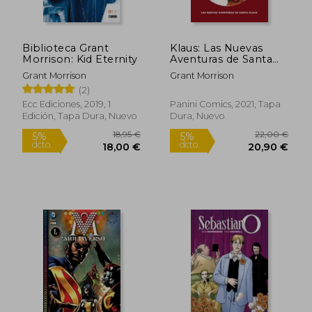
Biblioteca Grant
Klaus: Las Nuevas
17,05 €
14,73
Morrison: Kid Eternity
Aventuras de Santa
5%
5%
dcto.
dcto.
Klaus
16,20 €
13,99
Grant Morrison
Grant Morrison
(2)
Ecc Ediciones, 2019, 1
Panini Comics, 2021, Tapa
Edición, Tapa Dura, Nuevo
Dura, Nuevo