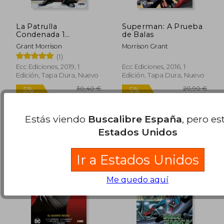
La Patrulla
Superman: A Prueba
Condenada 1
de Balas
Biblioteca Grant
Grant Morrison
Morrison Grant
Morrison
(1)
Ecc Ediciones, 2019, 1
Ecc Ediciones, 2016, 1
Edición, Tapa Dura, Nuevo
Edición, Tapa Dura, Nuevo
18,95 €
22,00
5%
5%
dcto.
dcto.
18,00 €
20,90
Estás viendo
Buscalibre España
, pero es
Estados Unidos
Ir a Estados Unidos
Me quedo aquí