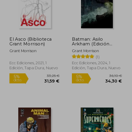
El Asco (Biblioteca
Batman: Asilo
Grant Morrison)
Arkham (Edición
Deluxe) (Segunda
Grant Morrison
Grant Morrison
Edición)
(1)
Ecc Ediciones, 2021, 1
Ecc Ediciones, 2024, 1
Edición, Tapa Dura, Nuevo
Edición, Tapa Dura, Nuevo
32,30 €
33,25
5%
5%
dcto.
dcto.
30,69 €
31,59