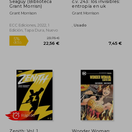
Seaguy (Biblioteca
c.v. 243: los invisibles:
Grant Morrisn)
entropía en uk
Grant Morrison
Grant Morrison
ECC Ediciones, 2022, 1
,
Usado
Edición, Tapa Dura, Nuevo
21,24 €
21,24
5%
5%
dcto.
dcto.
20,18 €
20,18
Zenith: Vol. 1
Wonder Woman: