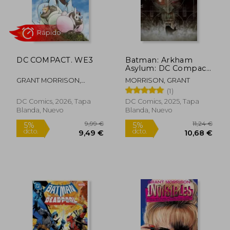
DC COMPACT. WE3
Batman: Arkham
Asylum: DC Compact
Comics (en Inglés)
GRANT MORRISON,
MORRISON, GRANT
FRANK QUITELY
(1)
DC Comics, 2026, Tapa
DC Comics, 2025, Tapa
Blanda, Nuevo
Blanda, Nuevo
24,70 €
5%
dcto.
23,47 €
10,20