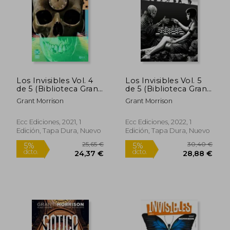
22,50 €
22,80
5%
5%
dcto.
dcto.
21,38 €
21,66
Los Invisibles Vol. 4
Los Invisibles Vol. 5
de 5 (Biblioteca Grant
de 5 (Biblioteca Grant
Morrison) (Los
Morrison)
Grant Morrison
Grant Morrison
Invisibles O. C.
(Biblioteca Grant
Morrison))
Ecc Ediciones, 2021, 1
Ecc Ediciones, 2022, 1
Edición, Tapa Dura, Nuevo
Edición, Tapa Dura, Nuevo