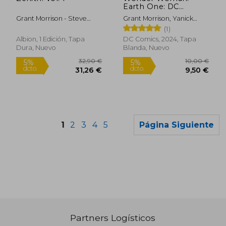
Earth One: DC
Compact Comics
Grant Morrison - Steve
Grant Morrison, Yanick
Edition (en Inglés)
Yeowell
Paquette
(1)
Albion, 1 Edición, Tapa
DC Comics, 2024, Tapa
Dura, Nuevo
Blanda, Nuevo
1
2
3
4
5
Página Siguiente
Partners Logísticos