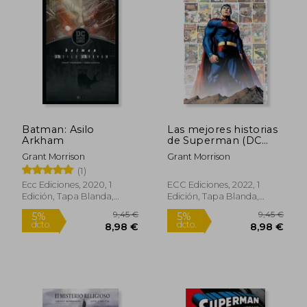
Batman: Asilo
Las mejores historias
Arkham
de Superman (DC
Pocket)
Grant Morrison
Grant Morrison
(1)
Ecc Ediciones, 2020, 1
ECC Ediciones, 2022, 1
Edición, Tapa Blanda,
Edición, Tapa Blanda,
Nuevo
Nuevo
9,45 €
9,45