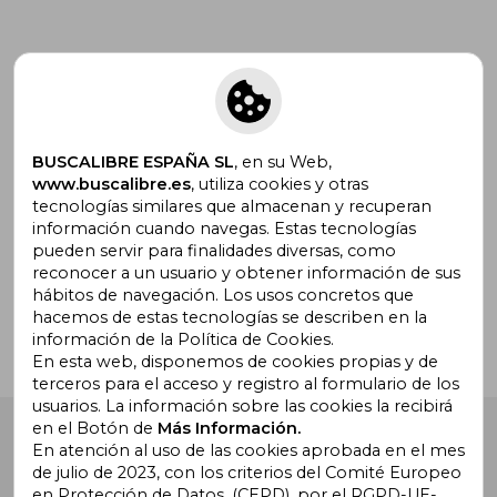
Suscríbete para recibir ofertas y
promociones
BUSCALIBRE ESPAÑA SL
, en su Web,
www.buscalibre.es
, utiliza cookies y otras
tecnologías similares que almacenan y recuperan
información cuando navegas. Estas tecnologías
pueden servir para finalidades diversas, como
¿Necesitas ayuda?
reconocer a un usuario y obtener información de sus
hábitos de navegación. Los usos concretos que
hacemos de estas tecnologías se describen en la
Ir a Centro de Soporte
información de la Política de Cookies.
En esta web, disponemos de cookies propias y de
terceros para el acceso y registro al formulario de los
usuarios. La información sobre las cookies la recibirá
en el Botón de
Más Información.
Buscalibre España
. Calle Energía, 65, Nave 3 (08940),
Cornellà de Llobregat, Barcelona. Derechos Reservados.
En atención al uso de las cookies aprobada en el mes
de julio de 2023, con los criterios del Comité Europeo
en Protección de Datos, (CEPD), por el RGPD-UE-