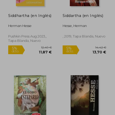
Siddhartha (en Inglés)
Siddartha (en Inglés)
Herman Hesse
Hesse, Herman
Pushkin Press Aug 2023,,
, 2019, Tapa Blanda, Nuevo
Tapa Blanda, Nuevo
12,49 €
14,42
5%
5%
dcto.
dcto.
11,87 €
13,70