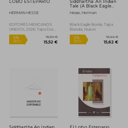
LOBO ESTEPARIO
Siddhartha: An Indian
Tale (A Black Eagle
Books World Classic)
HERMAN HESSE
Hesse, Herman
(en Inglés)
EDITORES MEXICANOS
Black Eagle Books, Tapa
UNIDOS, 2026, Tapa Dura,
Blanda, Nuevo
Nuevo
15,16 €
21,95
5%
5%
dcto.
dcto.
14,40 €
20,85
Siddhartha An Indian
El Lobo Estepario