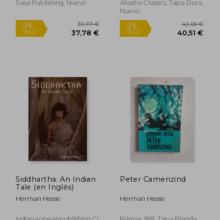
Sasa Publishing, Nuevo
Akasha Classics, Tapa Dura,
Nuevo
24,97 €
37,84
5%
5%
dcto.
dcto.
23,72 €
35,95
Siddhartha: An Indian
Peter Camenzind
Tale (en Inglés)
Herman Hesse
Herman Hesse
Indoeuropeanpublishing.Com,
Prisma, 188, Tapa Blanda,