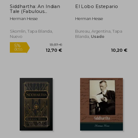
Siddhartha: An Indian
El Lobo Estepario
Tale (Fabulous
Novellas)
Herman Hesse
Herman Hesse
7,57 €
20,18
5%
5%
dcto.
dcto.
7,19 €
19,17
Skomlin, Tapa Blanda,
Bureau, Argentina, Tapa
Nuevo
Blanda,
Usado