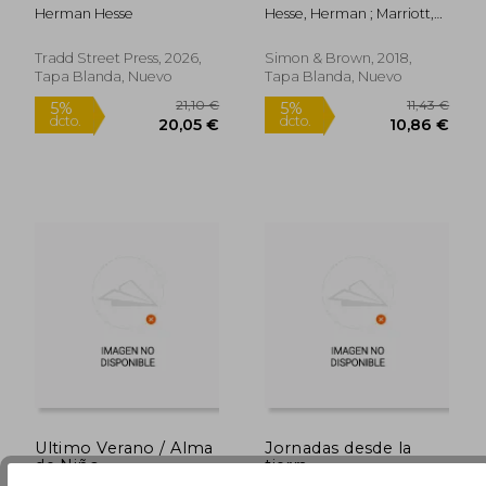
Sterbens (en Alemán)
Herman Hesse
Hesse, Herman ; Marriott,
W. K.
Tradd Street Press, 2026,
Simon & Brown, 2018,
Tapa Blanda, Nuevo
Tapa Blanda, Nuevo
12,85 €
18,88
5%
5%
dcto.
dcto.
12,21 €
17,93
Ultimo Verano / Alma
Jornadas desde la
de Niño
tierra