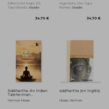
Editora Del Angel, 125,
Argonauta, 204, Tapa
32,76
Tapa Blanda,
Usado
Blanda,
Usado
5%
dcto.
26,09 €
31,13
Siddhartha: An Indian
siddhartha (en Inglés)
Taleherman
Hessehardback
Herman Hesse
Hesse, Herman
Editionsasa Classic
Series2026 (en Inglés)