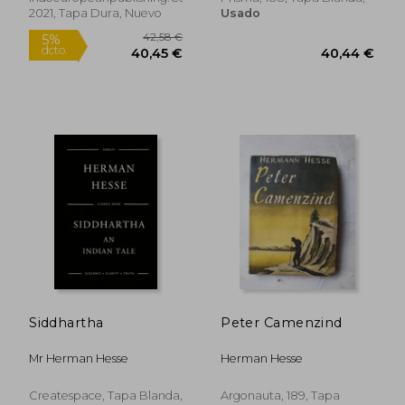
2021, Tapa Dura, Nuevo
Usado
34,70 €
34,70
Siddhartha
Peter Camenzind
Mr Herman Hesse
Herman Hesse
Createspace, Tapa Blanda,
Argonauta, 189, Tapa