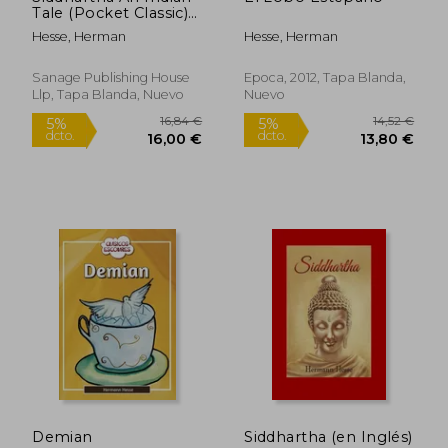
Tale (Pocket Classic)
(en Inglés)
Hesse, Herman
Hesse, Herman
Sanage Publishing House
Epoca, 2012, Tapa Blanda,
Llp, Tapa Blanda, Nuevo
Nuevo
16,34 €
16,44
5%
5%
dcto.
dcto.
15,52 €
15,62
Demian
Siddhartha (en Inglés)