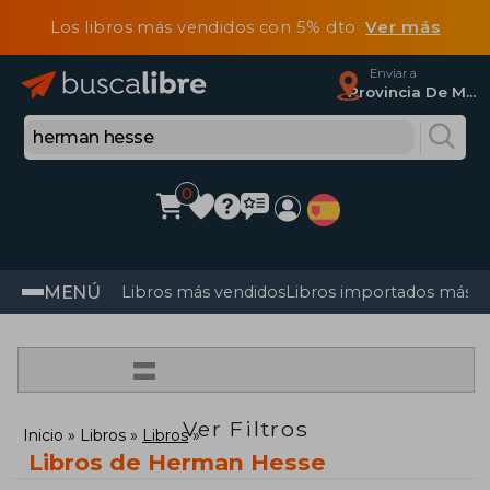
Los libros más vendidos con 5% dto
Ver más
Enviar a
Provincia De Madrid
0
MENÚ
Libros más vendidos
Libros importados más v
=
Ver Filtros
Inicio
Libros
Libros
Libros de Herman Hesse