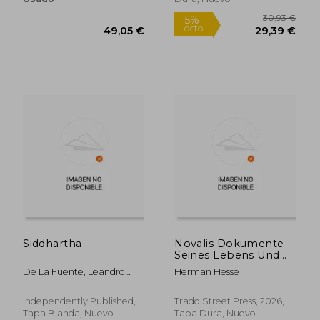
42,58 €
5%
dcto.
40,45 €
40,44
Siddhartha
Novalis Dokumente
Seines Lebens Und
Sterbens (en Alemán)
De La Fuente, Leandro
Herman Hesse
Matías; Hesse, Herman Karl
Independently Published,
Tradd Street Press, 2026,
Tapa Blanda, Nuevo
Tapa Dura, Nuevo