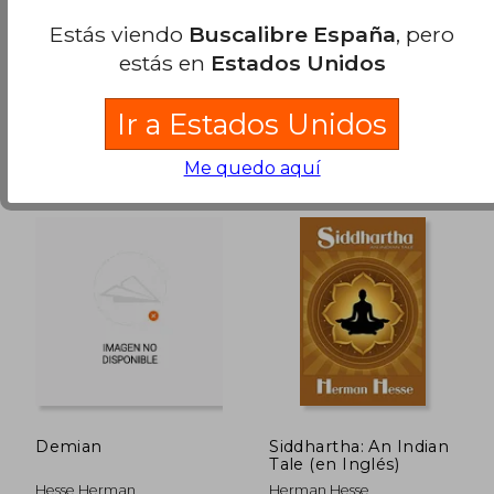
Herman Hesse
Herman Hesse
Estás viendo
Buscalibre España
, pero
Editores Mexicanos Unidos,
Editores Mexicanos Unidos
estás en
Estados Unidos
2019, 1 Edición, Nuevo
S.A., 1980, Tapa Blanda,
Nuevo
Ir a Estados Unidos
Me quedo aquí
21,10 €
11,43
5%
5%
dcto.
dcto.
20,05 €
10,86
Demian
Siddhartha: An Indian
Tale (en Inglés)
Hesse Herman
Herman Hesse