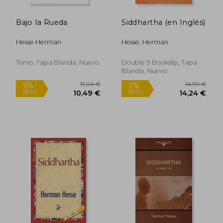
Bajo la Rueda
Siddhartha (en Inglés)
Hesse Herman
Hesse, Herman
Tomo, Tapa Blanda, Nuevo
Double 9 Booksllp, Tapa
Blanda, Nuevo
11,04 €
14,99
5%
5%