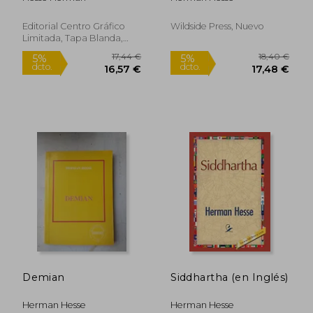
Editorial Centro Gráfico
Wildside Press, Nuevo
Limitada, Tapa Blanda,
Usado
Demian
Siddhartha (en Inglés)
12,78 €
13,1
5%
5%
dcto.
dcto.
12,14 €
12,52
Herman Hesse
Herman Hesse