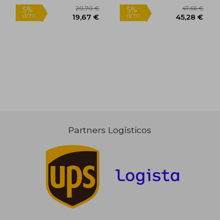
23,81 €
5%
dcto.
22,62 €
51,92
Partners Logísticos