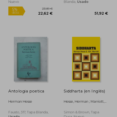
Nuevo
Blanda,
Usado
39,77 €
42,65
5%
5%
dcto.
dcto.
37,78 €
40,51
Antologia poetica
Siddharta (en Inglés)
Herman Hesse
Hesse, Herman ; Marriott,
W. K.
Fausto, 317, Tapa Blanda,
Simon & Brown, Tapa
Usado
Dura, Nuevo