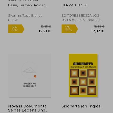
Hesse, Herman ; Rosner,
HERMAN HESSE
Hilda
Skomlin, Tapa Blanda,
EDITORES MEXICANOS
Nuevo
UNIDOS, 2026, Tapa Dura,
Nuevo
16,02 €
15,92
5%
5%
dcto.
dcto.
15,22 €
15,12
Novalis Dokumente
Siddharta (en Inglés)
Seines Lebens Und