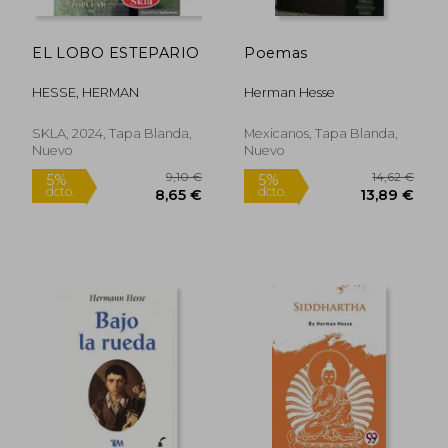
EL LOBO ESTEPARIO
Poemas
HESSE, HERMAN
Herman Hesse
SKLA, 2024, Tapa Blanda,
Mexicanos, Tapa Blanda,
Nuevo
Nuevo
9,10 €
14,62
5%
5%
dcto.
dcto.
8,65 €
13,89