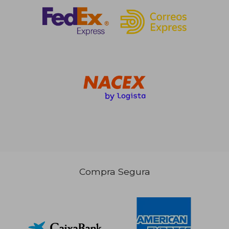
30,93
5%
dcto.
49,05 €
29,39
Compra Segura