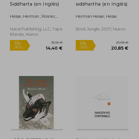
Siddharta (en Inglés)
siddhartha (en Inglés)
Hesse, Herman ; Rosner,
Herman Hesse, Hesse
Hilda
Natal Publishing, LLC, Tapa
Book Jungle, 2007, Nuevo
13,37 €
Blanda, Nuevo
5%
dcto.
12,70 €
10,20