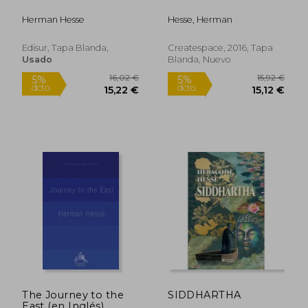
Herman Hesse
Hesse, Herman
Edisur, Tapa Blanda,
Createspace, 2016, Tapa
Usado
Blanda, Nuevo
16,84 €
14,52
5%
5%
dcto.
dcto.
16,00 €
13,80
The Journey to the
SIDDHARTHA
East (en Inglés)