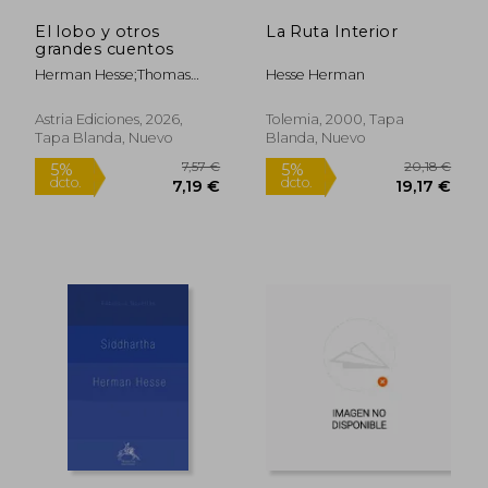
El lobo y otros
La Ruta Interior
15,04 €
15,1
5%
5%
grandes cuentos
dcto.
dcto.
14,29 €
14,36
Herman Hesse;Thomas
Hesse Herman
Mann
Astria Ediciones, 2026,
Tolemia, 2000, Tapa
Tapa Blanda, Nuevo
Blanda, Nuevo