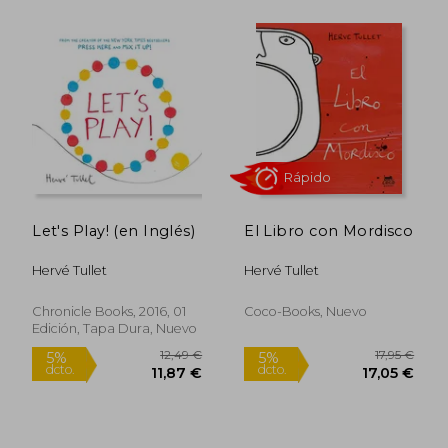
Rápido
Rápido
10,95 €
13,90
5%
5%
dcto.
dcto.
Let's Play! (en Inglés)
El Libro con Mordisco
10,40 €
13,21
Hervé Tullet
Hervé Tullet
Chronicle Books, 2016, 01
Coco-Books, Nuevo
Edición, Tapa Dura, Nuevo