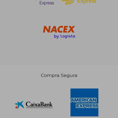
Compra Segura
15,70 €
5%
dcto.
14,92 €
26,19