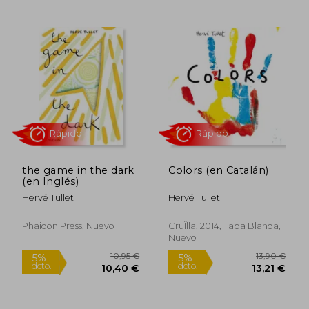
13,00 €
17,90
5%
5%
dcto.
dcto.
12,35 €
17,01
the game in the dark
Colors (en Catalán)
(en Inglés)
Hervé Tullet
Hervé Tullet
Phaidon Press, Nuevo
CruÏlla, 2014, Tapa Blanda,
Nuevo
Rápido
Rápido