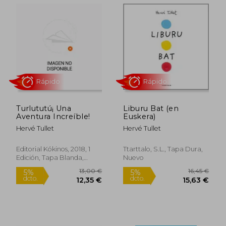
Rápido
Turlututú¡ Una
Liburu Bat (en
Aventura Increíble!
Euskera)
Hervé Tullet
Hervé Tullet
12,49 €
17,95
Editorial Kókinos, 2018, 1
Ttarttalo, S.L., Tapa Dura,
5%
5%
dcto.
dcto.
11,87 €
17,05
Edición, Tapa Blanda,
Nuevo
Nuevo