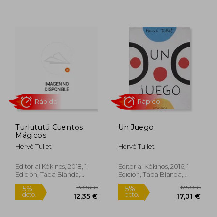
13,90 €
19,95
5%
19%
dcto.
dcto.
13,21 €
16,12
Turlututú Cuentos
Un Juego
Mágicos
Hervé Tullet
Hervé Tullet
Rápido
Editorial Kókinos, 2018, 1
Editorial Kókinos, 2016, 1
Edición, Tapa Blanda,
Edición, Tapa Blanda,
Nuevo
Nuevo