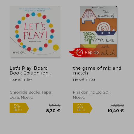
Rápido
Rápido
10,95 €
22,50
5%
5%
Let's Play! Board
the game of mix and
dcto.
dcto.
10,40 €
21,38
Book Edition (en
match
Inglés)
Hervé Tullet
Hervé Tullet
Chronicle Books, Tapa
Phaidon Inc Ltd, 2011,
Dura, Nuevo
Nuevo