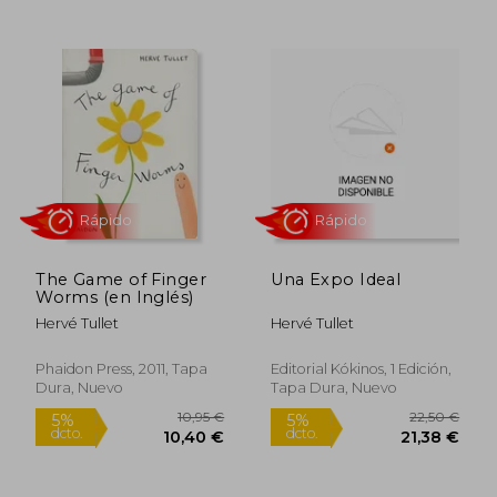
17,00 €
10,95
5%
5%
dcto.
dcto.
16,15 €
10,40
The Game of Finger
Una Expo Ideal
Worms (en Inglés)
Hervé Tullet
Hervé Tullet
Phaidon Press, 2011, Tapa
Editorial Kókinos, 1 Edición,
Dura, Nuevo
Tapa Dura, Nuevo
Rápido
Rápido