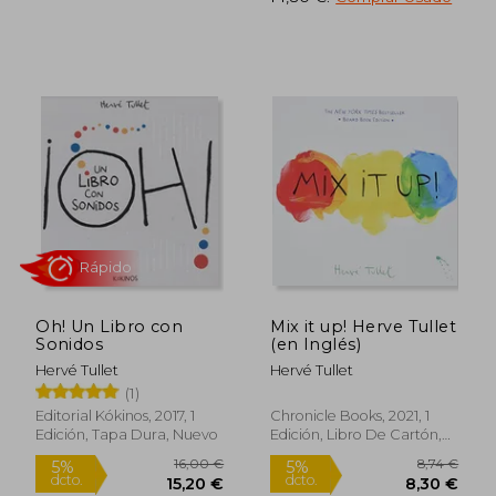
Rápido
Rápido
17,00 €
16,00
5%
5%
Oh! Un Libro con
Mix it up! Herve Tullet
dcto.
dcto.
16,15 €
15,20
Sonidos
(en Inglés)
Hervé Tullet
Hervé Tullet
(1)
Editorial Kókinos, 2017, 1
Chronicle Books, 2021, 1
Edición, Tapa Dura, Nuevo
Edición, Libro De Cartón,
Nuevo