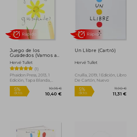
19,95 €
10,95
5%
5%
dcto.
dcto.
18,95 €
10,40
Juego de los
Un Llibre (Cartró)
Gusidedos (Vamos a
Jugar)
Hervé Tullet
Hervé Tullet
(1)
Phaidon Press, 2013, 1
Cruïlla, 2019, 1 Edición, Libro
Edición, Tapa Blanda,
De Cartón, Nuevo
Nuevo
Rápido
Rápido