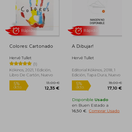
10,95 €
11,90
5%
5%
dcto.
dcto.
10,40 €
11,31
Colores: Cartonado
A Dibujar!
Hervé Tullet
Hervé Tullet
(1)
Kókinos, 2021, 1 Edición,
Editorial Kókinos, 2018, 1
Libro De Cartón, Nuevo
Edición, Tapa Dura, Nuevo
Disponible
Usado
en Buen Estado a
16,50 €
.
Comprar Usado
Rápido
Rápido