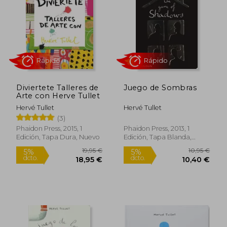
16,00 €
9,95
5%
5%
dcto.
dcto.
15,20 €
9,45
Diviertete Talleres de
Juego de Sombras
Arte con Herve Tullet
Hervé Tullet
Hervé Tullet
(3)
Phaidon Press, 2015, 1
Phaidon Press, 2013, 1
Edición, Tapa Dura, Nuevo
Edición, Tapa Blanda,
Nuevo
Rápido
Rápido