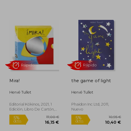
Rápido
Rápido
Mira!
the game of light
Hervé Tullet
Hervé Tullet
Editorial Kókinos, 2021, 1
Phaidon Inc Ltd, 2011,
Edición, Libro De Cartón,
Nuevo
13,00 €
16,45
5%
5%
Nuevo
dcto.
dcto.
12,35 €
15,63