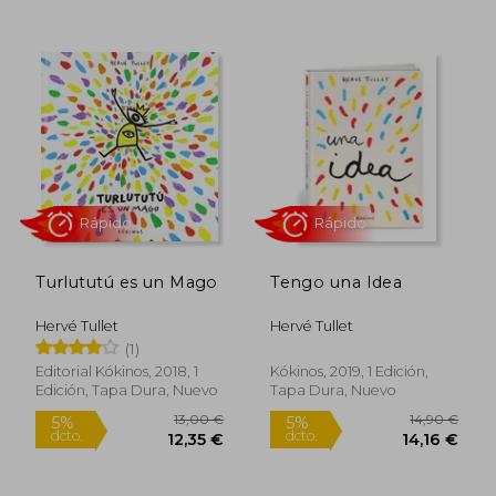
15,90 €
9,66
5%
5%
dcto.
dcto.
15,11 €
9,18
Turlututú es un Mago
Tengo una Idea
Hervé Tullet
Hervé Tullet
(1)
Editorial Kókinos, 2018, 1
Kókinos, 2019, 1 Edición,
Edición, Tapa Dura, Nuevo
Tapa Dura, Nuevo
Rápido
Rápido