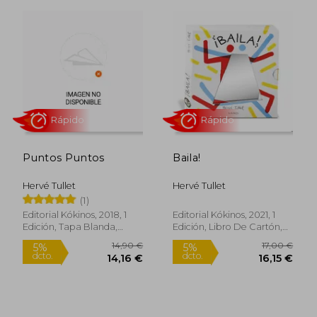
Rápido
Rápido
Puntos Puntos
Baila!
13,00 €
14,00
5%
5%
Hervé Tullet
Hervé Tullet
dcto.
dcto.
12,35 €
13,30
(1)
Editorial Kókinos, 2018, 1
Editorial Kókinos, 2021, 1
Edición, Tapa Blanda,
Edición, Libro De Cartón,
Nuevo
Nuevo