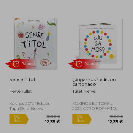
Rápido
Sense Títol
¿Jugamos? edición
cartonado
Hervé Tullet
Tullet, Hervé
Kókinos, 2017, 1 Edición,
KOKINOS EDITORIAL,
Tapa Dura, Nuevo
2025, OTRO FORMATO
LIBRO, Nuevo
13,90 €
9,94
5%
5%
dcto.
dcto.
13,20 €
9,44