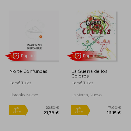
13,00 €
13,00
5%
5%
dcto.
dcto.
12,35 €
12,35
No te Confundas
La Guerra de los
Colores
Hervé Tullet
Hervé Tullet
Librooks, Nuevo
La Marca, Nuevo
Rápido