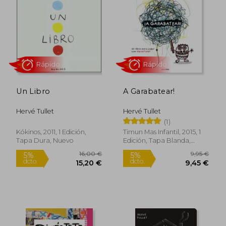
5%
5%
dcto.
dcto.
14,21 €
4,75
Un Libro
A Garabatear!
Hervé Tullet
Hervé Tullet
(1)
Kókinos, 2011, 1 Edición,
Timun Mas Infantil, 2015, 1
Tapa Dura, Nuevo
Edición, Tapa Blanda,
Rápido
Rápido
Nuevo