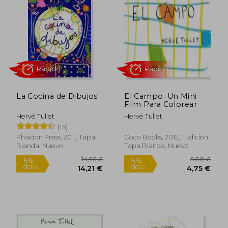
La Cocina de Dibujos
El Campo. Un Mini
Film Para Colorear
Hervé Tullet
Hervé Tullet
(15)
Rápido
Rápido
Phaidon Press, 2011, Tapa
Coco Books, 2012, 1 Edición,
Blanda, Nuevo
Tapa Blanda, Nuevo
14,96 €
5,00