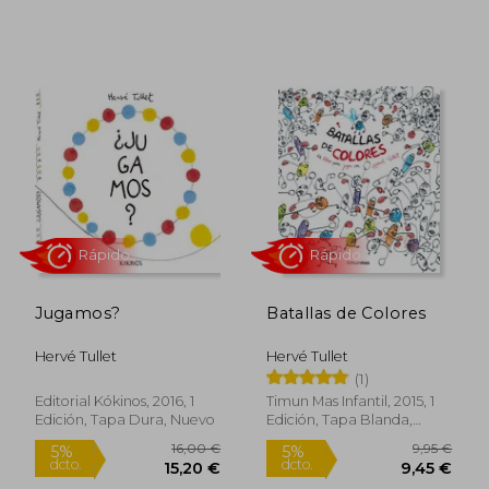
Rápido
Jugamos?
Batallas de Colores
Hervé Tullet
Hervé Tullet
(1)
Editorial Kókinos, 2016, 1
Timun Mas Infantil, 2015, 1
Edición, Tapa Dura, Nuevo
Edición, Tapa Blanda,
Nuevo
16,00 €
8,74
5%
5%
dcto.
dcto.
15,20 €
8,30