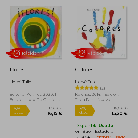
13,00 €
18,00
5%
5%
dcto.
dcto.
12,35 €
17,10
Flores!
Colores
Hervé Tullet
Hervé Tullet
(2)
Editorial Kókinos, 2020, 1
Kokinos, 2014, 1 Edición,
Edición, Libro De Cartón,
Tapa Dura, Nuevo
Nuevo
Disponible
Usado
en Buen Estado a
14,80 €
.
Comprar Usado