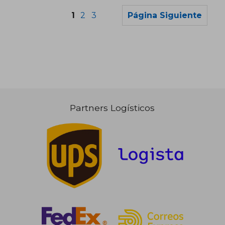
1
2
3
Página Siguiente
Rápido
Rápido
Partners Logísticos
22,50 €
17,00
5%
5%
dcto.
dcto.
21,38 €
16,15