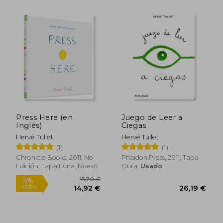
29,90 €
5%
dcto.
28,41 €
31,81
Press Here (en
Juego de Leer a
Inglés)
Ciegas
Hervé Tullet
Hervé Tullet
(1)
(1)
Chronicle Books, 2011, No
Phaidon Press, 2011, Tapa
Edición, Tapa Dura, Nuevo
Dura,
Usado