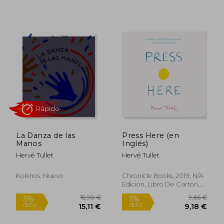
16,00 €
9,95
5%
5%
dcto.
dcto.
15,20 €
9,45
La Danza de las
Press Here (en
Manos
Inglés)
Rápido
Rápido
Hervé Tullet
Hervé Tullet
Kokinos, Nuevo
Chronicle Books, 2019, N/A
Edición, Libro De Cartón,
Nuevo