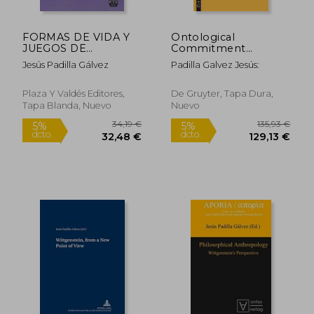
FORMAS DE VIDA Y
Ontological
JUEGOS DE
Commitment
LENGUAJE
Revisited (en Inglés)
Jesús Padilla Gálvez
Padilla Galvez Jesús:
Plaza Y Valdés Editores,
De Gruyter, Tapa Dura,
Tapa Blanda, Nuevo
Nuevo
34,19 €
135,93
5%
5%
dcto.
dcto.
32,48 €
129,13