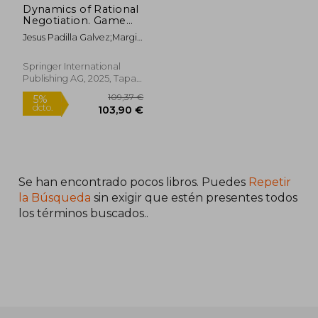
Dynamics of Rational
Negotiation. Game
Theory, Language
Jesus Padilla Galvez;Margit
Games and Forms of
Gaffal
Life
Springer International
120,75 €
141,83
Publishing AG, 2025, Tapa
5%
5%
dcto.
dcto.
Blanda, Nuevo
114,72 €
134,74
Se han encontrado pocos libros. Puedes
Repetir
la Búsqueda
sin exigir que estén presentes todos
los términos buscados..