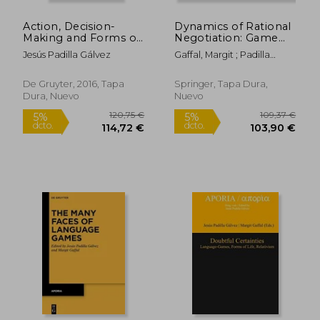
dcto.
dcto.
69,40 €
134,74
Action, Decision-
Dynamics of Rational
Making and Forms of
Negotiation: Game
Life (Aporia) (en
Theory, Language
Jesús Padilla Gálvez
Gaffal, Margit ; Padilla
Inglés)
Games and Forms of
Gálvez, Jesús
Life (en Inglés)
De Gruyter, 2016, Tapa
Springer, Tapa Dura,
Dura, Nuevo
Nuevo