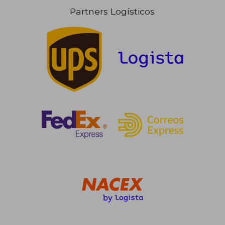
Partners Logísticos
109,37 €
5%
dcto.
103,90 €