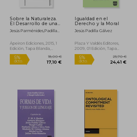
Sobre la Naturaleza.
Igualdad en el
El Desarrollo de una
Derecho y la Moral
Gramática Metafísica
Jesús Parménides,Padilla
Jesús Padilla Gálvez
(en Otras lenguas,
Gálvez
Español)
Ápeiron Ediciones, 2015, 1
Plaza Y Valdés Editores,
Edición, Tapa Blanda,
2009, 01 Edición, Tapa
Nuevo
Blanda, Nuevo
18,00 €
25,70
5%
5%
dcto.
dcto.
17,10 €
24,41