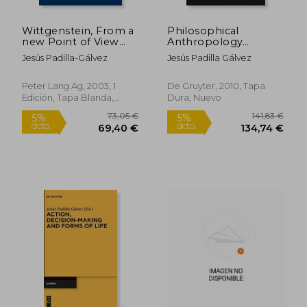
Wittgenstein, From a
Philosophical
new Point of View
Anthropology
(Wittgenstein
(Aporia) (en Inglés)
Jesús Padilla-Gálvez
Jesús Padilla Gálvez
Studien) (en Inglés)
Peter Lang Ag, 2003, 1
De Gruyter, 2010, Tapa
Edición, Tapa Blanda,
Dura, Nuevo
Nuevo
73,05 €
141,83
5%
5%