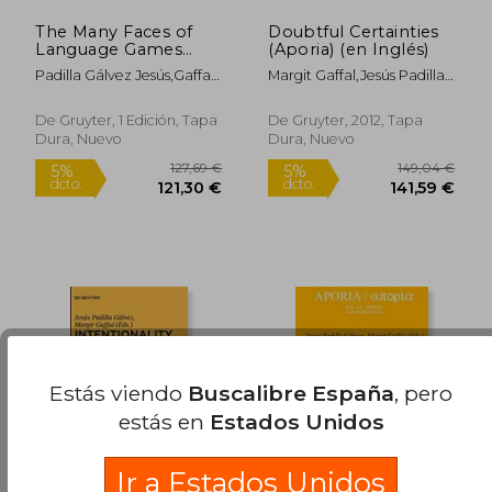
The Many Faces of
Doubtful Certainties
120,75 €
109,37
5%
5%
Language Games
(Aporia) (en Inglés)
dcto.
dcto.
114,72 €
103,90
(Aporia, 14) (en
Padilla Gálvez Jesús,Gaffal
Margit Gaffal,jesús Padilla
Inglés)
Margit
Gálvez
De Gruyter, 1 Edición, Tapa
De Gruyter, 2012, Tapa
Dura, Nuevo
Dura, Nuevo
Estás viendo
Buscalibre España
, pero
estás en
Estados Unidos
Ir a Estados Unidos