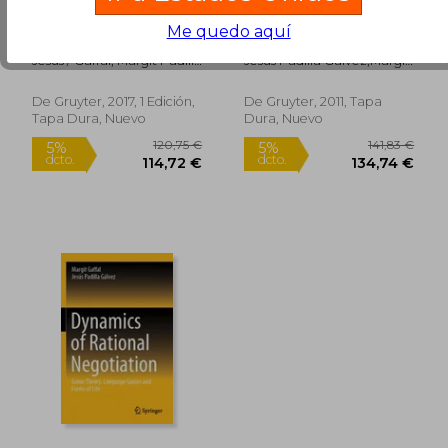
Intentionality and
Forms of Life and
Me quedo aquí
Action (Aporia) (en
Language Games
Inglés)
(Aporia) (en Inglés)
Jesús / Gaffal, Margit Padilla
Jesús Padilla Gálvez,margit
127,69 €
149,04
5%
5%
Gálvez
Gaffal
dcto.
dcto.
121,30 €
141,59
De Gruyter, 2017, 1 Edición,
De Gruyter, 2011, Tapa
Tapa Dura, Nuevo
Dura, Nuevo