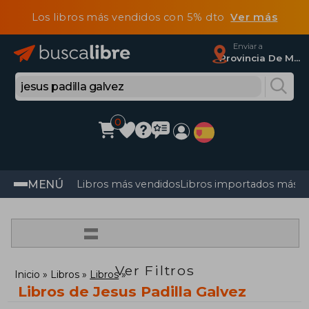
Los libros más vendidos con 5% dto
Ver más
Enviar a
Provincia De Madrid
0
MENÚ
Libros más vendidos
Libros importados más v
=
Ver Filtros
Inicio
Libros
Libros
Libros de Jesus Padilla Galvez