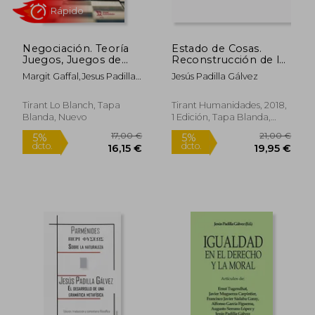
Negociación. Teoría
Estado de Cosas.
Juegos, Juegos de
Reconstrucción de la
Lenguaje y Formas de
Polémica Sobre el
Margit Gaffal,Jesus Padilla
Jesús Padilla Gálvez
Vida
Sachverhalt (Plural)
Rápido
Galvez
Tirant Lo Blanch, Tapa
Tirant Humanidades, 2018,
Blanda, Nuevo
1 Edición, Tapa Blanda,
Nuevo
17,00 €
21,00
5%
5%
dcto.
dcto.
16,15 €
19,95