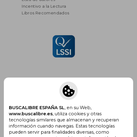
Incentivo a la Lectura
Libros Recomendados
Suscríbete para recibir ofertas y
promociones
BUSCALIBRE ESPAÑA SL
, en su Web,
www.buscalibre.es
, utiliza cookies y otras
tecnologías similares que almacenan y recuperan
información cuando navegas. Estas tecnologías
pueden servir para finalidades diversas, como
¿Necesitas ayuda?