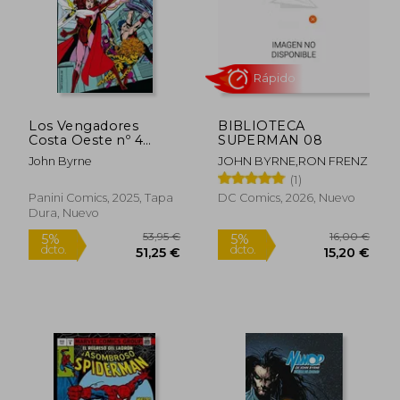
Los Vengadores
BIBLIOTECA
Costa Oeste nº 4
SUPERMAN 08
(Marvel Limited
John Byrne
JOHN BYRNE,RON FRENZ
Edition)
(1)
46,95 €
55,00
5%
5%
dcto.
dcto.
44,60 €
52,25
Panini Comics, 2025, Tapa
DC Comics, 2026, Nuevo
Dura, Nuevo