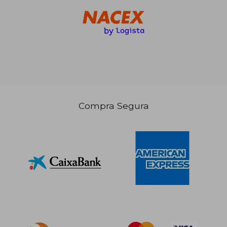
Compra Segura
144,24
5%
dcto.
10,20 €
137,03