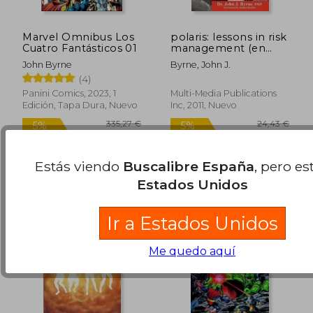
Marvel Omnibus Los
polaris: lessons in risk
Cuatro Fantásticos 01
management (en
Inglés)
John Byrne
Byrne, John J.
(4)
Panini Comics, 2023, 1
Multi-Media Publications
Edición, Tapa Dura, Nuevo
Inc, 2011, Nuevo
16,00 €
15,90
5%
5%
dcto.
dcto.
15,20 €
15,11
Estás viendo
Buscalibre España
, pero es
Estados Unidos
Ir a Estados Unidos
Me quedo aquí