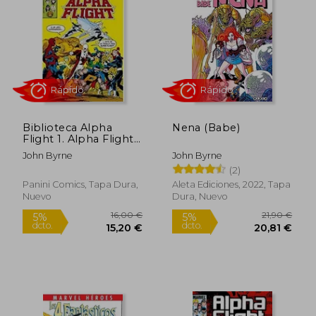
5%
5%
dcto.
dcto.
8,98 €
15,20
Biblioteca Alpha
Nena (Babe)
Flight 1. Alpha Flight
1-6 usa
John Byrne
John Byrne
(2)
Panini Comics, Tapa Dura,
Aleta Ediciones, 2022, Tapa
Nuevo
Dura, Nuevo
Rápido
Rápido