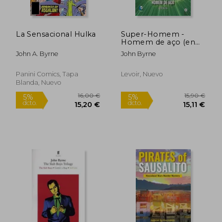
La Sensacional Hulka
Super-Homem -
17,49 €
17,4
Homem de aço (en
5%
5%
dcto.
dcto.
Portugués)
16,62 €
16,54
John A. Byrne
John Byrne
Panini Comics, Tapa
Levoir, Nuevo
Blanda, Nuevo