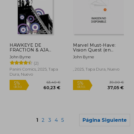
22,00 €
5%
dcto.
20,90 €
249,00
HAWKEYE DE
Marvel Must-Have:
FRACTION & AJA
Vision Quest (en
(MARVEL OMNIBUS)
Alemán)
John Byrne
John Byrne
(2)
Panini Comics, 2025, Tapa
, 2025, Tapa Dura, Nuevo
Dura, Nuevo
1
2
3
4
5
Página Siguiente