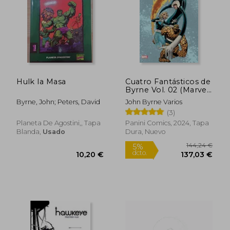
35,00 €
31,7
5%
5%
dcto.
dcto.
33,25 €
30,12
Hulk la Masa
Cuatro Fantásticos de
Byrne Vol. 02 (Marvel
Omnibus) - Editorial
Byrne, John; Peters, David
John Byrne Varios
Panini
(3)
Planeta De Agostini,, Tapa
Panini Comics, 2024, Tapa
Blanda,
Usado
Dura, Nuevo