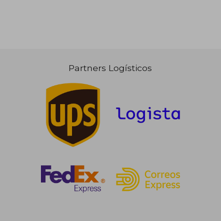
25,97 €
42,27
5%
5%
dcto.
dcto.
24,67 €
40,16
Partners Logísticos