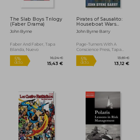
The Slab Boys Trilogy
Pirates of Sausalito:
(Faber Drama)
Houseboat Wars
Murder Mystery (en
John Byrne
John Byrne Barry
Inglés)
11,15 €
8,72
5%
5%
dcto.
dcto.
10,59 €
8,28
Faber And Faber, Tapa
Page-Turners With A
Blanda, Nuevo
Conscience Press, Tapa
Blanda, Nuevo