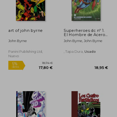
art of john byrne
Superheroes dc nº 1.
El Hombre de Acero.
John Byrne
John Byrne
John Byrne, John Byrne
Panini Publishing Ltd,
, Tapa Dura,
Usado
Nuevo
53,95 €
5%
dcto.
51,25 €
8,57