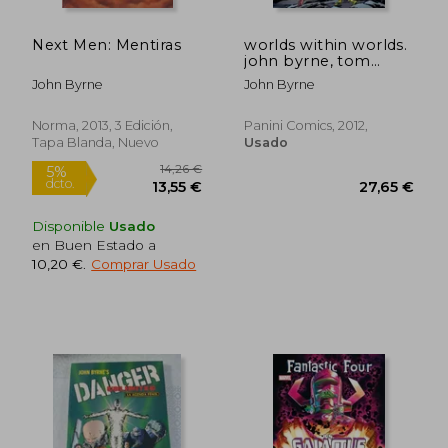
Next Men: Mentiras
worlds within worlds.
john byrne, tom
palmer (en Inglés)
John Byrne
John Byrne
Norma, 2013, 3 Edición,
Panini Comics, 2012,
Tapa Blanda, Nuevo
Usado
16,24 €
13,8
5%
5%
dcto.
dcto.
15,43 €
13,12
Disponible
Usado
en Buen Estado a
10,20 €
.
Comprar Usado