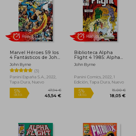
16,00 €
21,90
5%
5%
dcto.
dcto.
15,20 €
20,81
Marvel Héroes 59 los
Biblioteca Alpha
4 Fantásticos de John
Flight 4 1985: Alpha
Byrne 1
Flight
John Byrne
John Byrne
(3)
Panini España S.A., 2022,
Panini Comics, 2022, 1
Tapa Dura, Nuevo
Edición, Tapa Dura, Nuevo
Rápido
Rápido