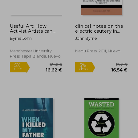
13,95 €
42,00
5%
5%
dcto.
dcto.
13,25 €
39,90
Useful Art: How
clinical notes on the
Activist Artists can
electric cautery in
Change the World
uterine surgery (en
Byrne John
John Byrne
(en Inglés)
Inglés)
Manchester University
Nabu Press, 2011, Nuevo
Press, Tapa Blanda, Nuevo