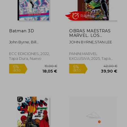
Batman 3D
OBRAS MAESTRAS
MARVEL. LOS
CUATRO
John Byrne, Bill
JOHN BYRNE,STAN LEE
FANTASTICOS DE
Finger,John Byrne, Charles
JOHN BYRNE 2
Paris,
ECC EDICIONES, 2022,
PANINI MARVEL
Tapa Dura, Nuevo
EXCLUSIVA, 2025, Tapa
Dura, Nuevo
18,74 €
5%
dcto.
17,80 €
18,95