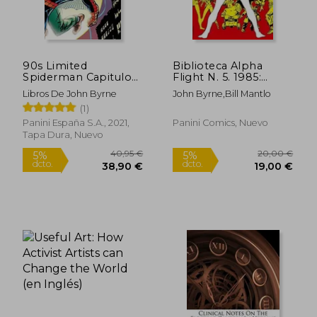
90s Limited
Biblioteca Alpha
Spiderman Capitulo
Flight N. 5. 1985:
uno
Alpha Flight 25-29,
Libros De John Byrne
John Byrne,Bill Mantlo
Secret war ii 4 usa
(1)
Panini España S.A., 2021,
Panini Comics, Nuevo
Tapa Dura, Nuevo
Rápido
Rápido