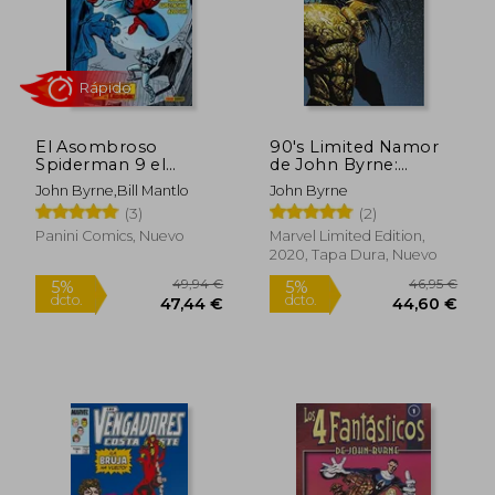
Rápido
El Asombroso
90's Limited Namor
Spiderman 9 el
de John Byrne:
Regreso del Ladron
Semilla de Maldad
John Byrne,Bill Mantlo
John Byrne
Marvel Gold
(3)
(2)
Panini Comics, Nuevo
Marvel Limited Edition,
2020, Tapa Dura, Nuevo
53,95 €
16,00
5%
5%
dcto.
dcto.
51,25 €
15,20