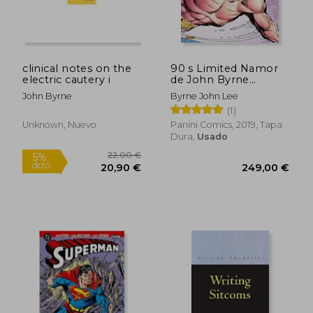
clinical notes on the
90 s Limited Namor
electric cautery i
de John Byrne
(Marvel Limited
John Byrne
Byrne John Lee
Edition)
(1)
Unknown, Nuevo
Panini Comics, 2019, Tapa
Dura,
Usado
15,25 €
21,24
5%
5%
dcto.
dcto.
14,49 €
20,18