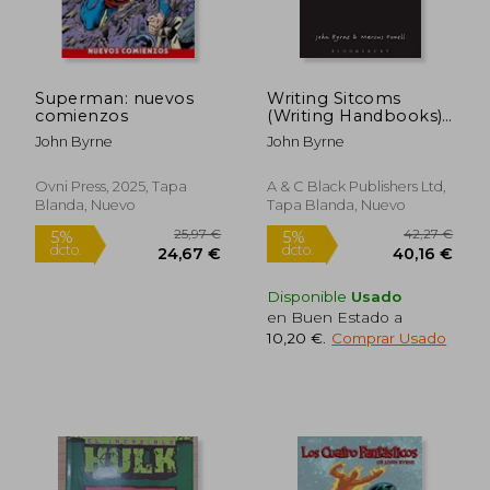
Superman: nuevos
Writing Sitcoms
comienzos
(Writing Handbooks)
(en Inglés)
John Byrne
John Byrne
Ovni Press, 2025, Tapa
A & C Black Publishers Ltd,
Blanda, Nuevo
Tapa Blanda, Nuevo
Disponible
Usado
en Buen Estado a
10,20 €
.
Comprar Usado