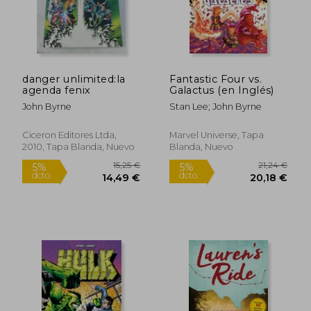
danger unlimited:la
Fantastic Four vs.
agenda fenix
Galactus (en Inglés)
John Byrne
Stan Lee; John Byrne
Ciceron Editores Ltda,
Marvel Universe, Tapa
2010, Tapa Blanda, Nuevo
Blanda, Nuevo
335,27 €
24,43
5%
5%
dcto.
dcto.
318,51 €
23,21