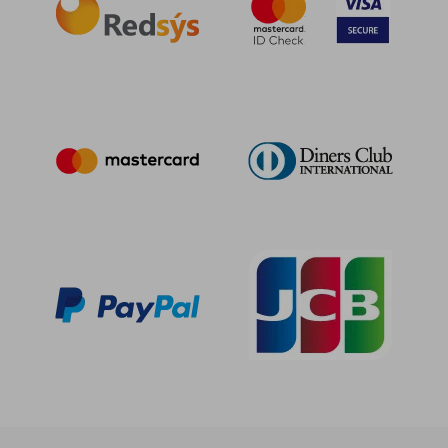
63,40 €
39,00
5%
5%
dcto.
dcto.
60,23 €
37,05