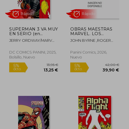
SUPERMAN 3 VA MUY
OBRAS MAESTRAS
EN SERIO (en
MARVEL. LOS
Castellano)
CUATRO
JERRY ORDWAY/MARV
JOHN BYRNE ,ROGER
FANTASTICOS DE
WOLFMANN/JOHN
STERN
JOHN BYRNE 03 DE
BYRNE
07
DC COMICS PANINI, 2025,
Panini Comics, 2026,
Bolsillo, Nuevo
Nuevo
Rápido
19,00 €
42,00
5%
5%
dcto.
dcto.
18,05 €
39,90