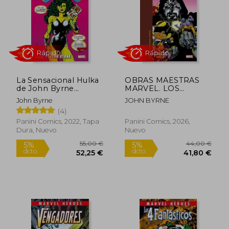
21,00 €
22,00
5%
5%
dcto.
dcto.
19,95 €
20,90
La Sensacional Hulka
OBRAS MAESTRAS
de John Byrne
MARVEL. LOS
(Nueva Edicion)
CUATRO
John Byrne
JOHN BYRNE
FANTASTICOS DE
(4)
JOHN BYRNE 04 DE
07
Panini Comics, 2022, Tapa
Panini Comics, 2026,
Dura, Nuevo
Nuevo
Rápido
Rápido