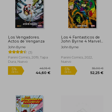
Los Vengadores.
Los 4 Fantasticos de
55,00 €
44,00
Actos de Venganza
John Byrne 4 Marvel
5%
5%
dcto.
dcto.
Heroes 62
52,25 €
41,80
John Byrne
John Byrne
(3)
Panini Comics, 2019, Tapa
Panini Comics, 2022,
Dura, Nuevo
Nuevo