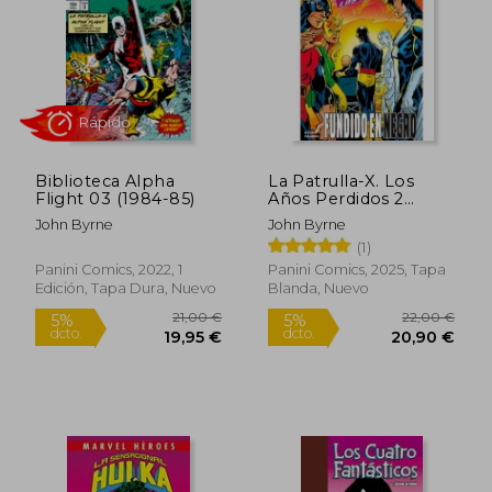
47,94 €
19,00
5%
5%
dcto.
dcto.
45,54 €
18,05
Biblioteca Alpha
La Patrulla-X. Los
Flight 03 (1984-85)
Años Perdidos 2
(Marvel Limited Editi
John Byrne
John Byrne
on)
(1)
Panini Comics, 2022, 1
Panini Comics, 2025, Tapa
Edición, Tapa Dura, Nuevo
Blanda, Nuevo
Rápido