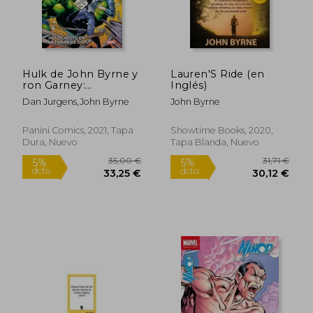
Hulk de John Byrne y
Lauren'S Ride (en
ron Garney:
Inglés)
Holocausto en la
Dan Jurgens,John Byrne
John Byrne
Tierra de Dios
Panini Comics, 2021, Tapa
Showtime Books, 2020,
Dura, Nuevo
Tapa Blanda, Nuevo
14,26 €
5%
dcto.
13,55 €
27,65