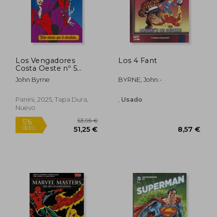
Rápido
Los Vengadores
Los 4 Fant
Costa Oeste nº 5
(Marvel Limited
John Byrne
BYRNE, John.-
Edition)
Panini, 2025, Tapa Dura,
,
Usado
Nuevo
49,94 €
46,95
5%
5%
dcto.
dcto.
47,44 €
44,60