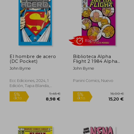
El hombre de acero
Biblioteca Alpha
(DC Pocket)
Flight 2 1984 Alpha
Flight 7-12 usa
John Byrne
John Byrne
Rápido
Ecc Ediciones, 2024, 1
Panini Comics, Nuevo
Edición, Tapa Blanda,
Nuevo
9,45 €
16,00