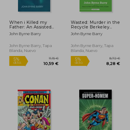
40,95 €
20,00
5%
5%
dcto.
dcto.
38,90 €
19,00
When i Killed my
Wasted: Murder in the
Father: An Assisted
Recycle Berkeley
Suicide Family Thriller
Yard
John Byrne Barry
John Byrne Barry
(en Inglés)
John Byrne Barry, Tapa
John Byrne Barry, Tapa
Blanda, Nuevo
Blanda, Nuevo