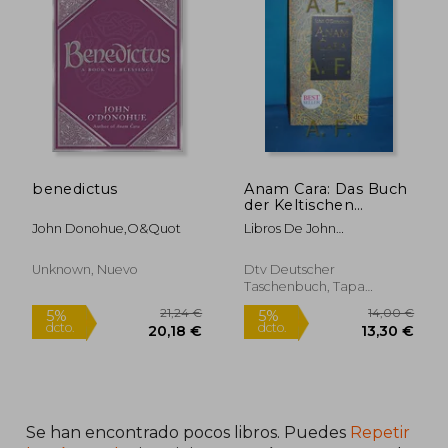
benedictus
Anam Cara: Das Buch
der Keltischen
Weisheit. John
John Donohue,o&quot
Libros De John
O'donohue. Aus dem
O`Donohue
Engl. Von Giovanni
und Ditte Bandini /
Unknown, Nuevo
Dtv Deutscher
dtv , 34639 (en
Taschenbuch, Tapa
Alemán)
Blanda, Nuevo
Se han encontrado pocos libros. Puedes
Repetir
21,24 €
14,00