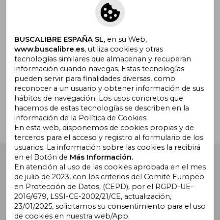
Suscríbete para recibir ofertas y
promociones
BUSCALIBRE ESPAÑA SL
, en su Web,
www.buscalibre.es
, utiliza cookies y otras
tecnologías similares que almacenan y recuperan
información cuando navegas. Estas tecnologías
pueden servir para finalidades diversas, como
¿Necesitas ayuda?
reconocer a un usuario y obtener información de sus
hábitos de navegación. Los usos concretos que
hacemos de estas tecnologías se describen en la
Ir a Centro de Soporte
información de la Política de Cookies.
En esta web, disponemos de cookies propias y de
terceros para el acceso y registro al formulario de los
usuarios. La información sobre las cookies la recibirá
en el Botón de
Más Información.
Buscalibre España
. Calle Energía, 65, Nave 3 (08940),
Cornellà de Llobregat, Barcelona. Derechos Reservados.
En atención al uso de las cookies aprobada en el mes
de julio de 2023, con los criterios del Comité Europeo
en Protección de Datos, (CEPD), por el RGPD-UE-
2016/679, LSSI-CE-2002/21/CE, actualización,
23/01/2025, solicitamos su consentimiento para el uso
de cookies en nuestra web/App.