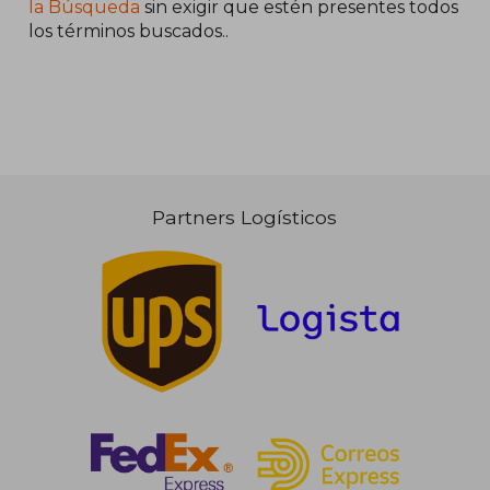
5%
5%
la Búsqueda
sin exigir que estén presentes todos
dcto.
dcto.
20,18 €
13,30
los términos buscados..
Partners Logísticos