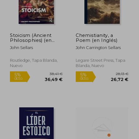
Stoicism (Ancient
Chemistianity, a
Philosophies) (en
Poem (en Inglés)
Inglés)
John Sellars
John Carrington Sellars
Routledge, Tapa Blanda,
Legare Street Press, Tapa
Nuevo
Blanda, Nuevo
25,73 €
36,12
5%
5%
dcto.
dcto.
24,45 €
34,32