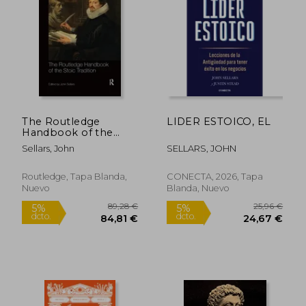
26,38 €
42,78
5%
5%
dcto.
dcto.
25,06 €
40,64
The Routledge
LIDER ESTOICO, EL
Handbook of the
Stoic Tradition (en
Sellars, John
SELLARS, JOHN
Inglés)
Routledge, Tapa Blanda,
CONECTA, 2026, Tapa
Nuevo
Blanda, Nuevo