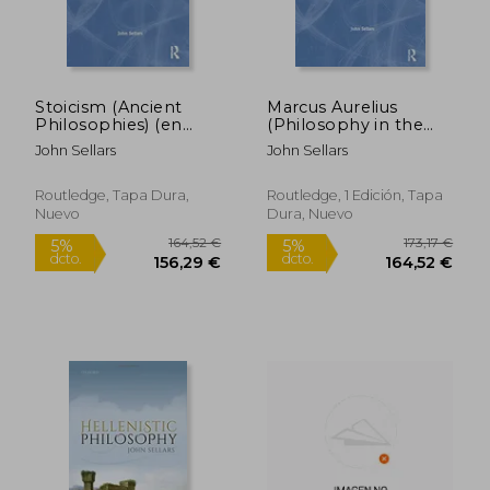
Stoicism (Ancient
Marcus Aurelius
Philosophies) (en
(Philosophy in the
Inglés)
Roman World) (en
John Sellars
John Sellars
Inglés)
Routledge, Tapa Dura,
Routledge, 1 Edición, Tapa
Nuevo
Dura, Nuevo
38,41 €
28,13
5%
5%
dcto.
dcto.
36,49 €
26,72