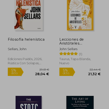
89,28 €
25,96
5%
5%
dcto.
dcto.
84,81 €
24,67
Filosofía helenística
Lecciones de
Aristóteles.
Comprender al
Sellars, John
John Sellars
Mayor Filósofo de
(1)
Todos los Tiempos
Ediciones Paidós, 2026,
Taurus, Tapa Blanda,
Rústica Con Solapas,
Nuevo
Nuevo