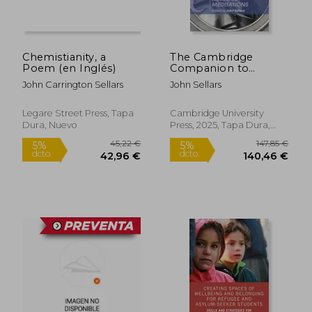
23,12 €
31,48
5%
5%
dcto.
dcto.
21,96 €
29,91
Chemistianity, a
The Cambridge
Poem (en Inglés)
Companion to
Marcus Aurelius'
John Carrington Sellars
John Sellars
Meditations
Legare Street Press, Tapa
Cambridge University
Dura, Nuevo
Press, 2025, Tapa Dura,
Nuevo