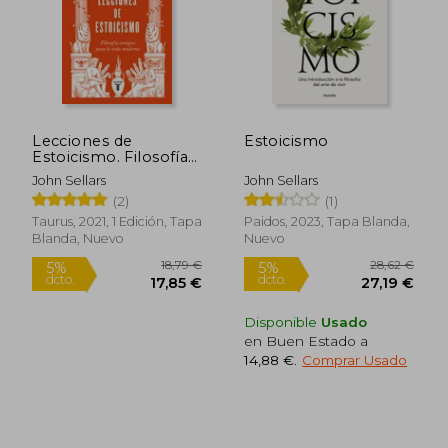
Lecciones de
Estoicismo
Estoicismo. Filosofía
Antigua Para la Vida
John Sellars
John Sellars
Moderna
(2)
(1)
20,11 €
20,11
5%
5%
dcto.
dcto.
19,10 €
19,10
Taurus, 2021, 1 Edición, Tapa
Paidos, 2023, Tapa Blanda,
Blanda, Nuevo
Nuevo
Disponible
Usado
en Buen Estado a
14,88 €
.
Comprar Usado