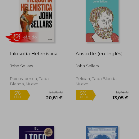
19,90 €
12,49
5%
5%
dcto.
dcto.
18,91 €
11,87
Filosofía Helenística
Aristotle (en Inglés)
John Sellars
John Sellars
Paidos Iberica, Tapa
Pelican, Tapa Blanda,
Blanda, Nuevo
Nuevo
Rápido