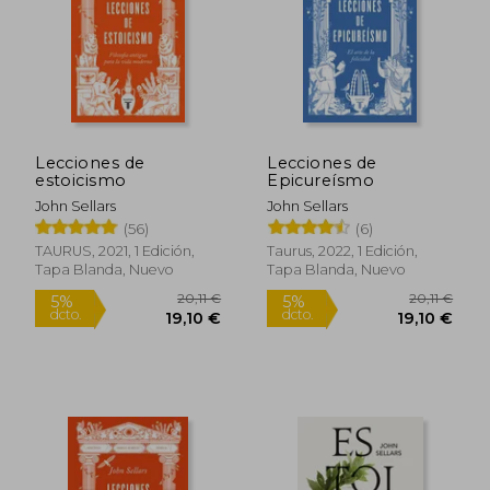
Lecciones de
Lecciones de
9,99 €
20,11
estoicismo
Epicureísmo
5%
5%
dcto.
dcto.
9,49 €
19,10
John Sellars
John Sellars
(56)
(6)
TAURUS, 2021, 1 Edición,
Taurus, 2022, 1 Edición,
Tapa Blanda, Nuevo
Tapa Blanda, Nuevo