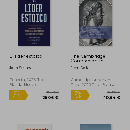
El líder estoico
The Cambridge
Companion to
Marcus Aurelius'
John Sellars
John Sellars
Meditations (en
Inglés)
Conecta, 2026, Tapa
Cambridge University
Blanda, Nuevo
Press, 2025, Tapa Blanda,
Nuevo
19,39 €
21,67
5%
5%
dcto.
dcto.
18,43 €
20,59