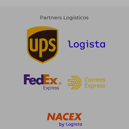
Partners Logísticos
171,22 €
22,39
5%
5%
dcto.
dcto.
162,66 €
21,27