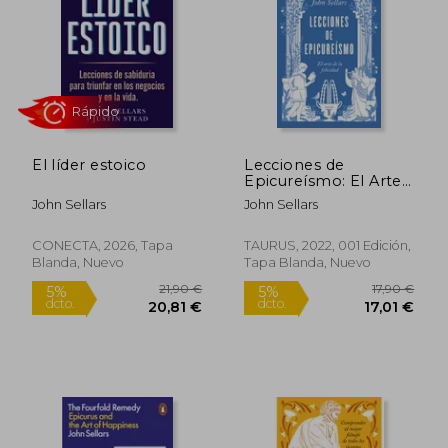
21,90 €
13,74
5%
5%
dcto.
dcto.
20,81 €
13,05
El líder estoico
Lecciones de
Epicureísmo: El Arte
de la Felicidad
John Sellars
John Sellars
(Filosofía)
CONECTA, 2026, Tapa
TAURUS, 2022, 001 Edición,
Blanda, Nuevo
Tapa Blanda, Nuevo
Rápido