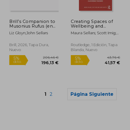
164,52 €
173,17
5%
5%
dcto.
dcto.
156,29 €
164,52
Brill’s Companion to
Creating Spaces of
Musonius Rufus (en
Wellbeing and
Inglés)
Belonging for
Liz Gloyn;John Sellars
Maura Sellars; Scott Imig;
Refugee and Asylum-
John Fischetti
Seeker Students:
Skills and Strategies
Brill, 2026, Tapa Dura,
Routledge, 1 Edición, Tapa
for Classroom
Nuevo
Blanda, Nuevo
Teachers (en Inglés)
1
2
Página Siguiente