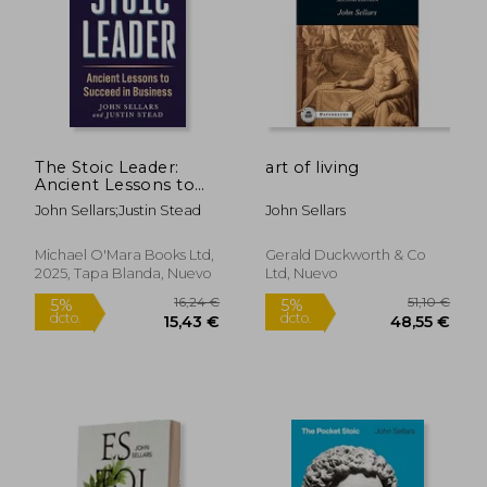
29,13 €
54,99
5%
5%
dcto.
dcto.
27,67 €
52,24
The Stoic Leader:
art of living
Ancient Lessons to
Succeed in Business
John Sellars;Justin Stead
John Sellars
Michael O'Mara Books Ltd,
Gerald Duckworth & Co
2025, Tapa Blanda, Nuevo
Ltd, Nuevo