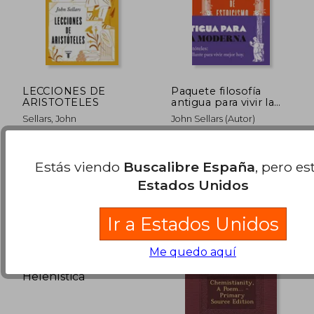
LECCIONES DE
Paquete filosofía
ARISTOTELES
antigua para vivir la
vida moderna (Dos
Sellars, John
John Sellars (Autor)
libros)
TAURUS, 2024, Tapa
TAURUS, 2025, TAPA
Blanda, Nuevo
BLANDA CON SOLAPA,
Estás viendo
Buscalibre España
, pero es
Nuevo
39,89 €
21,24
5%
5%
Estados Unidos
dcto.
dcto.
37,89 €
20,18
Ir a Estados Unidos
Me quedo aquí