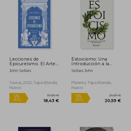
Lecciones de
Estoicismo: Una
Epicureísmo. El Arte
Introducción a la
de la Felicidad
Filosofía del Arte de
John Sellars
Sellars John
Vivir / Stoicism
Taurus, 2022, Tapa Blanda,
Planeta, Tapa Blanda,
Nuevo
Nuevo
14,84 €
25,73
5%
5%
dcto.
dcto.
14,10 €
24,45