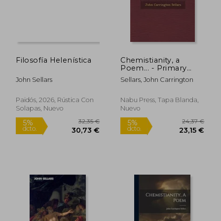
Filosofía Helenística
Chemistianity, a
Poem... - Primary
Source Edition (en
John Sellars
Sellars, John Carrington
Inglés)
Paidós, 2026, Rústica Con
Nabu Press, Tapa Blanda,
Solapas, Nuevo
Nuevo
21,47 €
25,14
5%
5%
dcto.
dcto.
20,40 €
23,88