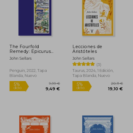
21,90 €
17,90
5%
5%
dcto.
dcto.
20,81 €
17,01
The Fourfold
Lecciones de
Remedy: Epicurus
Aristóteles
and the art of
John Sellars
John Sellars
Happiness (en Inglés)
(3)
Penguin, 2022, Tapa
Taurus, 2024, 1 Edición,
Blanda, Nuevo
Tapa Blanda, Nuevo