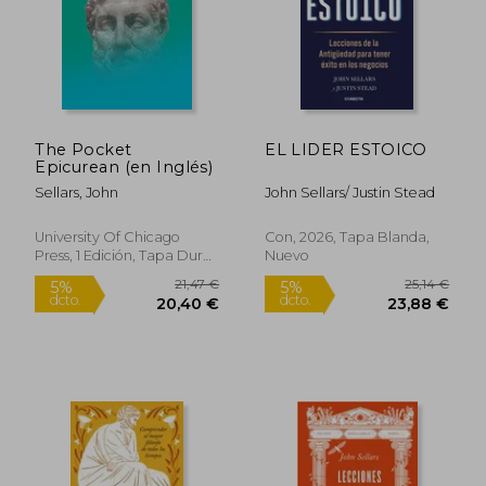
The Pocket
EL LIDER ESTOICO
Epicurean (en Inglés)
Sellars, John
John Sellars/ Justin Stead
16,24 €
51,10
5%
5%
University Of Chicago
Con, 2026, Tapa Blanda,
dcto.
dcto.
15,43 €
48,55
Press, 1 Edición, Tapa Dura,
Nuevo
Nuevo