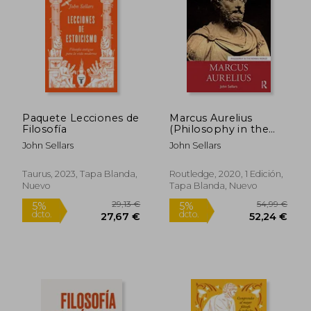
30,45 €
48,39
5%
5%
dcto.
dcto.
28,93 €
45,97
Paquete Lecciones de
Marcus Aurelius
Filosofía
(Philosophy in the
Roman World) (en
John Sellars
John Sellars
Inglés)
Taurus, 2023, Tapa Blanda,
Routledge, 2020, 1 Edición,
Nuevo
Tapa Blanda, Nuevo