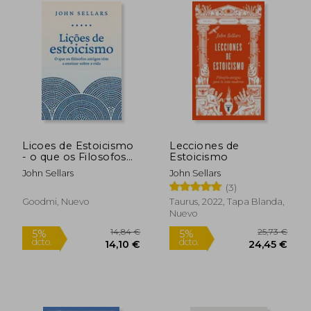
Licoes de Estoicismo
Lecciones de
- o que os Filosofos
Estoicismo
Antigos tem a
18,79 €
28,62
5%
5%
John Sellars
John Sellars
Ensinar Sobre a Vida
dcto.
dcto.
17,85 €
27,19
(3)
(em Portugues do
Brasil) (en Portugués)
Goodmi, Nuevo
Taurus, 2022, Tapa Blanda,
Nuevo