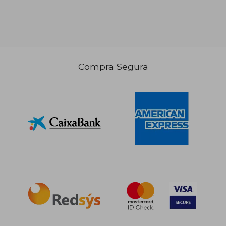
45,22 €
147,85
Compra Segura
5%
5%
dcto.
dcto.
42,96 €
140,46