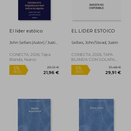
El líder estóico
EL LIDER ESTOICO
John Sellars (Autor) / Justin
Sellars, John/Stead, Justin
Stead (Autor)
CONECTA, 2026, Tapa
CONECTA, 2026, TAPA
Blanda, Nuevo
BLANDA CON SOLAPA,
Nuevo
32,35 €
24,37
5%
5%
dcto.
dcto.
30,73 €
23,15