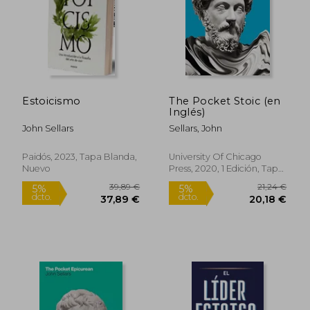
Estoicismo
The Pocket Stoic (en
Inglés)
29,51 €
22,44
5%
5%
dcto.
dcto.
John Sellars
Sellars, John
28,04 €
21,32
Paidós, 2023, Tapa Blanda,
University Of Chicago
Nuevo
Press, 2020, 1 Edición, Tapa
Dura, Nuevo