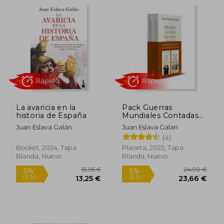
Rápido
Rápido
La avaricia en la
Pack Guerras
historia de España
Mundiales Contadas
Para Escepticos
Juan Eslava Galán
Juan Eslava Galan
(4)
11,95 €
10,95
Booket, 2024, Tapa
Planeta, 2023, Tapa
5%
5%
dcto.
dcto.
11,35 €
10,40
Blanda, Nuevo
Blanda, Nuevo