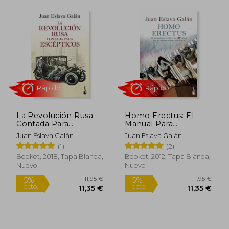
Rápido
Rápido
La Revolución Rusa
Homo Erectus: El
Contada Para
Manual Para
10,95 €
10,95
5%
5%
Escépticos
Hombres que no
dcto.
dcto.
Juan Eslava Galán
Juan Eslava Galán
10,40 €
10,40
Deben Leer las
(1)
(2)
Mujeres (Aunque Allá
Ellas. ) (Divulgación)
Booket, 2018, Tapa Blanda,
Booket, 2012, Tapa Blanda,
Nuevo
Nuevo