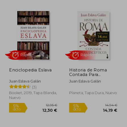
11,95 €
24,90
5%
5%
dcto.
dcto.
11,35 €
23,66
Enciclopedia Eslava
Historia de Roma
Contada Para
Escépticos
Juan Eslava Galán
Juan Eslava Galán
(3)
Booket, 2019, Tapa Blanda,
Planeta, Tapa Dura, Nuevo
Nuevo
Rápido
Rápido