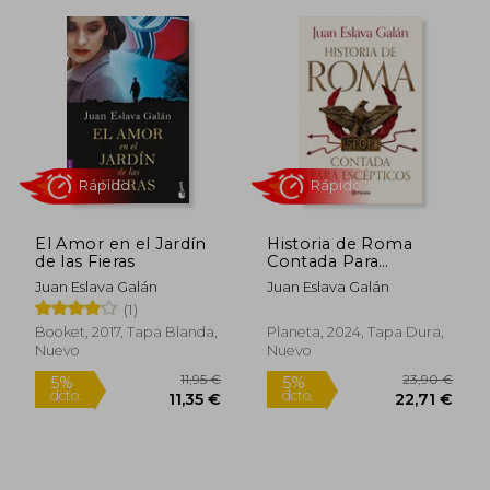
Rápido
Rápido
El Amor en el Jardín
Historia de Roma
de las Fieras
Contada Para
10,95 €
13,95
Escépticos
5%
5%
Juan Eslava Galán
Juan Eslava Galán
dcto.
dcto.
10,40 €
13,25
(1)
Booket, 2017, Tapa Blanda,
Planeta, 2024, Tapa Dura,
Nuevo
Nuevo