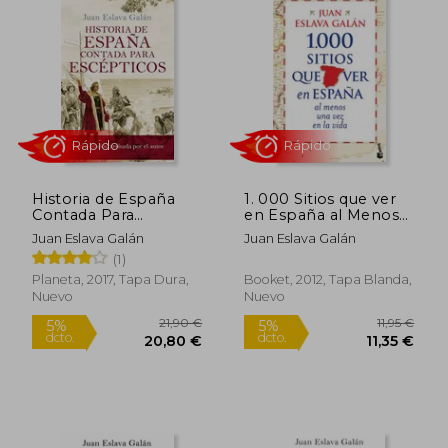
Rápido
Rápido
Historia de España
1. 000 Sitios que ver
Contada Para
en España al Menos
Escépticos
una vez en la Vida
Juan Eslava Galán
Juan Eslava Galán
(1)
Planeta, 2017, Tapa Dura,
Booket, 2012, Tapa Blanda,
Nuevo
Nuevo
13,95 €
24,90
5%
5%
dcto.
dcto.
13,25 €
23,66