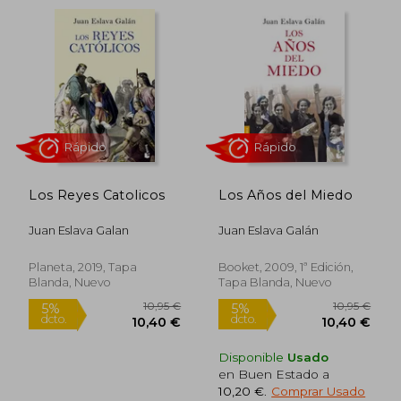
Rápido
Rápido
Los Reyes Catolicos
Los Años del Miedo
Juan Eslava Galan
Juan Eslava Galán
11,95 €
11,9
5%
5%
Planeta, 2019, Tapa
Booket, 2009, 1ª Edición,
dcto.
dcto.
11,35 €
11,35
Blanda, Nuevo
Tapa Blanda, Nuevo
Disponible
Usado
en Buen Estado a
10,20 €
.
Comprar Usado