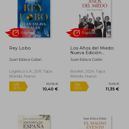
20,90 €
21,00
5%
5%
dcto.
dcto.
19,86 €
19,95
Rey Lobo
Los Años del Miedo:
Nueva Edición
Actualizada
Juan Eslava Galan
Juan Eslava Galán
Logistica S.A., 2011, Tapa
Booket, 2024, Tapa
Blanda, Nuevo
Blanda, Nuevo
Rápido