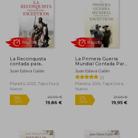
La Reconquista
La Primera Guerra
contada para
Mundial Contada Para
Rápido
Rápido
escépticos
Escépticos
Juan Eslava Galán
Juan Eslava Galán
(1)
Planeta, 2022, Tapa Dura,
Planeta, 2014, Tapa Dura,
Nuevo
Nuevo
11,95 €
23,90
5%
5%
dcto.
dcto.
11,35 €
22,71