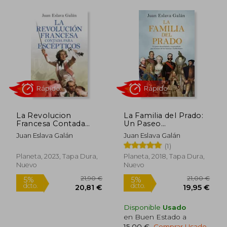
21,90 €
5%
dcto.
20,81 €
16,19
La Revolucion
La Familia del Prado:
Francesa Contada
Un Paseo
Para Escepticos
Desenfadado y
Juan Eslava Galán
Juan Eslava Galán
Sorprendente por el
(1)
Museo de los Austrias
y los Borbones
Planeta, 2023, Tapa Dura,
Planeta, 2018, Tapa Dura,
Nuevo
Nuevo
Disponible
Usado
Rápido
Rápido
en Buen Estado a
15,00 €
.
Comprar Usado