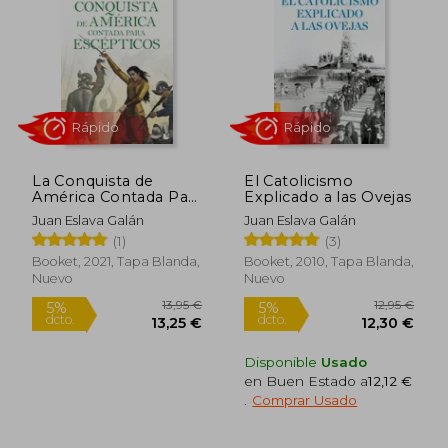
5%
5%
dcto.
dcto.
13,25 €
6,60
La Conquista de
El Catolicismo
América Contada Para
Explicado a las Ovejas
Escépticos
Juan Eslava Galán
Juan Eslava Galán
(1)
(3)
Booket, 2021, Tapa Blanda,
Booket, 2010, Tapa Blanda,
Nuevo
Nuevo
Rápido
Rápido
Disponible
Usado
en Buen Estado a
12,12 €
.
Comprar Usado