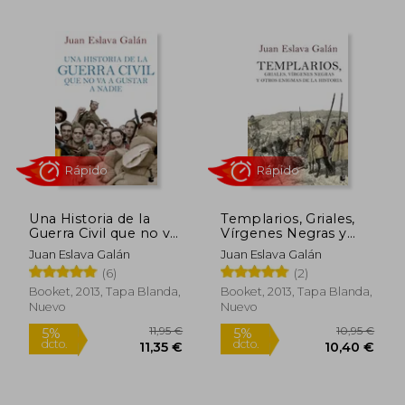
10,95 €
12,95
5%
5%
dcto.
dcto.
10,40 €
12,30
Una Historia de la
Templarios, Griales,
Guerra Civil que no va
Vírgenes Negras y
a Gustar a Nadie
Otros Enigmas de la
Juan Eslava Galán
Juan Eslava Galán
Historia
(6)
(2)
Booket, 2013, Tapa Blanda,
Booket, 2013, Tapa Blanda,
Nuevo
Nuevo