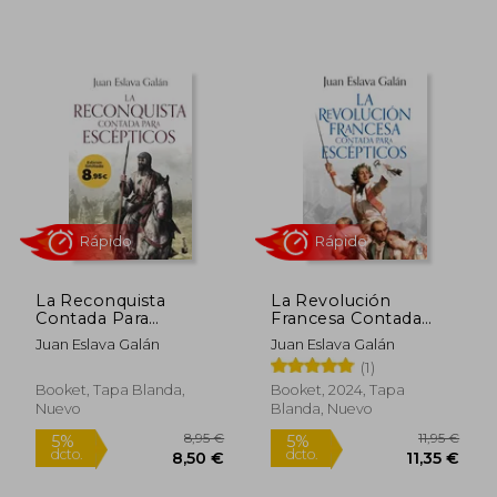
12,95 €
10,95
5%
5%
dcto.
dcto.
12,30 €
10,40
La Reconquista
La Revolución
Contada Para
Francesa Contada
Rápido
Rápido
Escépticos: Edición
Para Escépticos
Juan Eslava Galán
Juan Eslava Galán
Limitada a Precio
(1)
Especial
Booket, Tapa Blanda,
Booket, 2024, Tapa
Nuevo
Blanda, Nuevo