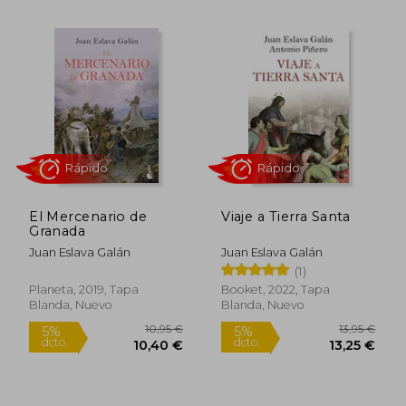
22,90 €
11,9
5%
5%
dcto.
dcto.
21,76 €
11,35
El Mercenario de
Viaje a Tierra Santa
Granada
Juan Eslava Galán
Juan Eslava Galán
(1)
Planeta, 2019, Tapa
Booket, 2022, Tapa
Blanda, Nuevo
Blanda, Nuevo