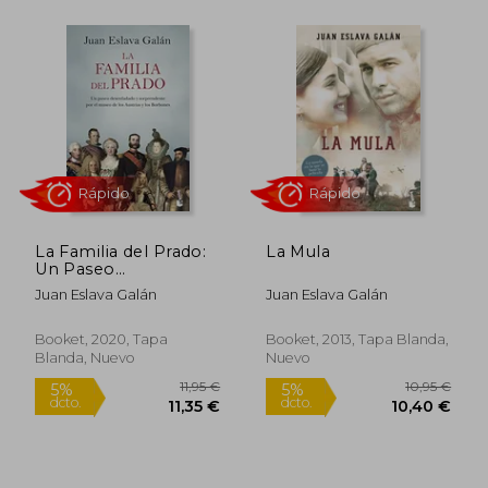
Rápido
Rápido
12,95 €
14,94
5%
5%
dcto.
dcto.
La Familia del Prado:
La Mula
12,30 €
14,19
Un Paseo
Desenfadado y
Juan Eslava Galán
Juan Eslava Galán
Sorprendente por el
Museo de los Austrias
y los Borbones
Booket, 2020, Tapa
Booket, 2013, Tapa Blanda,
(Divulgación)
Blanda, Nuevo
Nuevo