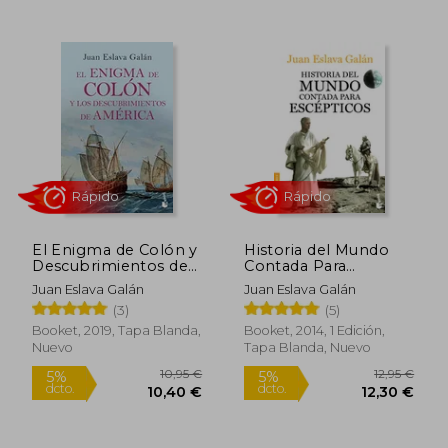
13,95 €
12,95
5%
5%
dcto.
dcto.
13,25 €
12,30
El Enigma de Colón y
Historia del Mundo
Descubrimientos de
Contada Para
Amèrica
Escépticos
Juan Eslava Galán
Juan Eslava Galán
(3)
(5)
Booket, 2019, Tapa Blanda,
Booket, 2014, 1 Edición,
Nuevo
Tapa Blanda, Nuevo
Rápido
Rápido