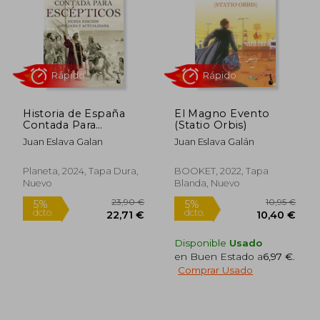
13,95
5%
dcto.
13,79 €
13,25
Historia de España
El Magno Evento
Contada Para
(Statio Orbis)
Escepticos
Juan Eslava Galan
Juan Eslava Galán
Planeta, 2024, Tapa Dura,
BOOKET, 2022, Tapa
Nuevo
Blanda, Nuevo
Disponible
Usado
en Buen Estado a
6,97 €
.
Comprar Usado
Rápido