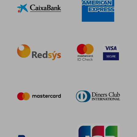
Rápido
Rápido
21,90 €
21,00
5%
5%
dcto.
dcto.
20,81 €
19,95