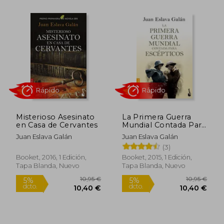
Rápido
Rápido
11,95 €
10,95
5%
5%
dcto.
dcto.
11,35 €
10,40
Misterioso Asesinato
La Primera Guerra
en Casa de Cervantes
Mundial Contada Para
Escépticos
Juan Eslava Galán
Juan Eslava Galán
(3)
Booket, 2016, 1 Edición,
Booket, 2015, 1 Edición,
Tapa Blanda, Nuevo
Tapa Blanda, Nuevo