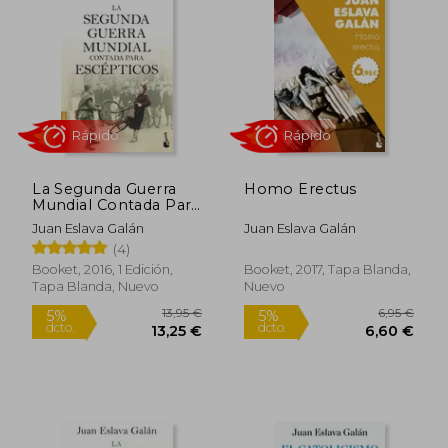
La Segunda Guerra
Homo Erectus
Mundial Contada Para
Escépticos
Juan Eslava Galán
Juan Eslava Galán
(4)
Rápido
Rápido
Booket, 2016, 1 Edición,
Booket, 2017, Tapa Blanda,
Tapa Blanda, Nuevo
Nuevo
13,95 €
6,95