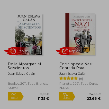
11,95 €
10,95
5%
5%
dcto.
dcto.
11,35 €
10,40
De la Alpargata al
Enciclopedia Nazi:
Seiscientos
Contada Para
Escepticos
Juan Eslava Galán
Juan Eslava Galán
(6)
Rápido
Rápido
Booket, 2011, Tapa Blanda,
Planeta, 2021, Tapa Dura,
Nuevo
Nuevo