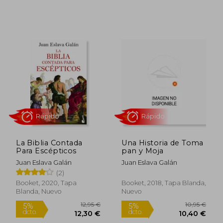
Rápido
Rápido
La Biblia Contada
Una Historia de Toma
Para Escépticos
pan y Moja
Juan Eslava Galán
Juan Eslava Galán
10,95 €
10,95
5%
5%
dcto.
dcto.
(2)
10,40 €
10,40
Booket, 2020, Tapa
Booket, 2018, Tapa Blanda,
Blanda, Nuevo
Nuevo