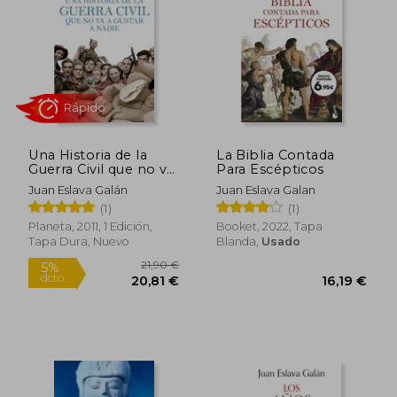
21,90 €
11,9
5%
5%
dcto.
dcto.
20,80 €
11,35
Una Historia de la
La Biblia Contada
Guerra Civil que no va
Para Escépticos
a Gustar a Nadie
Juan Eslava Galán
Juan Eslava Galan
(1)
(1)
Planeta, 2011, 1 Edición,
Booket, 2022, Tapa
Tapa Dura, Nuevo
Blanda,
Usado
Rápido
Rápido