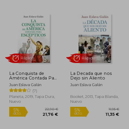
8,95 €
11,9
5%
5%
dcto.
dcto.
8,50 €
11,35
La Conquista de
La Decada que nos
América Contada Para
Dejo sin Aliento
Escépticos
Juan Eslava Galán
Juan Eslava Galán
(7)
Planeta, 2019, Tapa Dura,
Booket, 2013, Tapa Blanda,
Nuevo
Nuevo
Rápido
Rápido