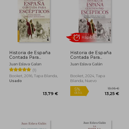
Historia de España
Historia de España
Contada Para
Contada Para
Escepticos
Escépticos: Desde los
Juan Eslava Galan
Juan Eslava Galán
Caníbales de
(1)
Atapuerca Hasta la
Rápido
Rápido
Investidura Triunfal de
Booket, 2016, Tapa Blanda,
Booket, 2024, Tapa
Pedro Sánchez
Usado
Blanda, Nuevo