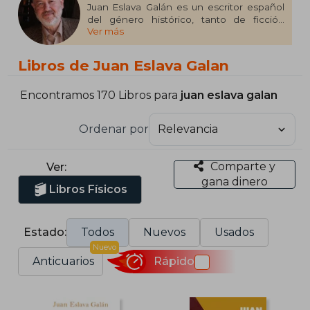
Juan Eslava Galán es un escritor español
del género histórico, tanto de ficción
Ver más
como de no ficción. Saltó a la popularidad
con la obtención del Premio Planeta en
1987. Ha publicado algunas novelas bajo el
Libros de Juan Eslava Galan
pseudónimo de Nicholas Wilcox.
Encontramos 170 Libros para
juan eslava galan
Ordenar por
Comparte y
Ver:
gana dinero
Libros Físicos
Estado:
Todos
Nuevos
Usados
Nuevo
Anticuarios
Rápido