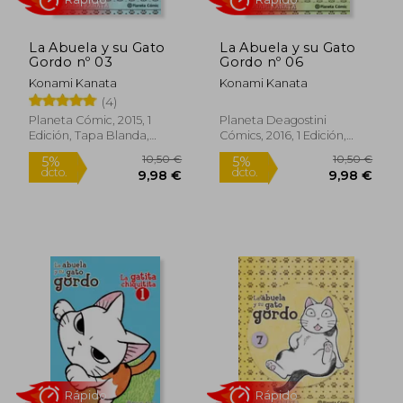
La Abuela y su Gato
La Abuela y su Gato
Gordo nº 03
Gordo nº 06
Konami Kanata
Konami Kanata
(4)
Planeta Cómic, 2015, 1
Planeta Deagostini
Edición, Tapa Blanda,
Cómics, 2016, 1 Edición,
Nuevo
Tapa Blanda, Nuevo
Rápido
Rápido
10,50 €
10,50
5%
5%
dcto.
dcto.
9,98 €
9,98