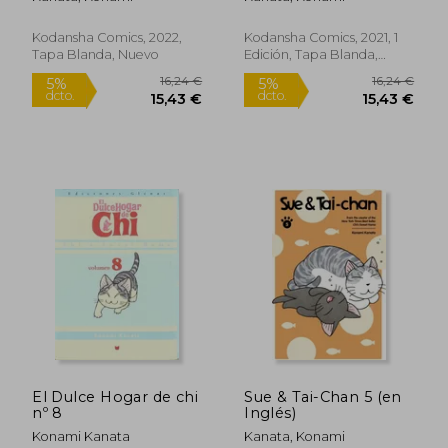
Kodansha Comics, 2022,
Kodansha Comics, 2021, 1
Tapa Blanda, Nuevo
Edición, Tapa Blanda,
Nuevo
El Dulce Hogar de chi
Sue & Tai-Chan 5 (en
8,00 €
12,00
5%
5%
nº 8
Inglés)
dcto.
dcto.
7,60 €
11,40
Konami Kanata
Kanata, Konami