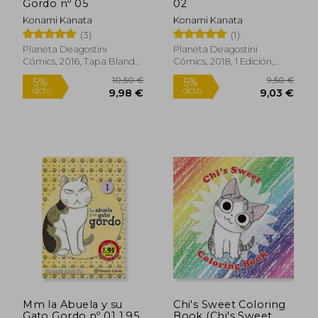
Gordo nº 05
02
Konami Kanata
Konami Kanata
Rápido
Rápido
(3)
(1)
Planeta Deagostini
Planeta Deagostini
Cómics, 2016, Tapa Blanda,
Cómics, 2018, 1 Edición,
Nuevo
Tapa Blanda, Nuevo
12,95 €
12,95
5%
5%
dcto.
dcto.
12,30 €
12,30
Mm la Abuela y su
Chi's Sweet Coloring
Gato Gordo nº 01 1,95
Book (Chi's Sweet