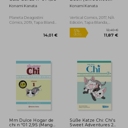
Home) (en Inglés)
Konami Kanata
Konami Kanata
Planeta Deagostini
Vertical Comics, 2017, N/A
Rápido
Rápido
Cómics, 2019, Tapa Blanda,
Edición, Tapa Blanda,
Usado
Nuevo
10,50 €
9,50
5%
5%
dcto.
dcto.
9,98 €
9,03
Mm Dulce Hogar de
Süße Katze Chi: Chi's
chi n º01 2,95 (Manga
Sweet Adventures 2