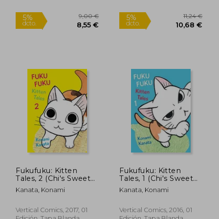
Kanata Konami! (3)
(en Alemán)
9,00 €
9,00
5%
5%
dcto.
dcto.
8,55 €
8,55
Fukufuku: Kitten
Fukufuku: Kitten
Tales, 2 (Chi's Sweet
Tales, 1 (Chi's Sweet
Home) (en Inglés)
Home) (en Inglés)
Kanata, Konami
Kanata, Konami
Vertical Comics, 2017, 01
Vertical Comics, 2016, 01
Edición, Tapa Blanda,
Edición, Tapa Blanda,