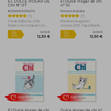
EL DULCE HOGAR DE
El Dulce Hogar de chi
CHI Nº 07
nº 10
KONAMI KANATA
Konami Kanata
(7)
(7)
Fondo Editorial, 2016,
Planeta Deagostini
Rústica Sin Solapas Con
Cómics, 2015, Tapa Blanda,
S/cub., Nuevo
Nuevo
12,95 €
12,95
5%
5%
dcto.
dcto.
12,30 €
12,30
Rápido
Rápido
El Dulce Hogar de chi
Dulce Hogar de chi nº