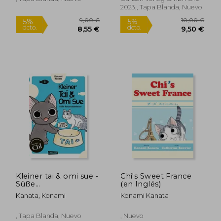
Kanata Konami! (2)
2023,, Tapa Blanda, Nuevo
(en Alemán)
12,00 €
5%
dcto.
11,40 €
5,95
Kleiner tai & omi sue -
Chi's Sweet France
Süße
(en Inglés)
Katzenabenteuer 3:
Kanata, Konami
Konami Kanata
Neues von »Kleine
Katze Chi«-
Katzenexpertin
, Tapa Blanda, Nuevo
, Nuevo