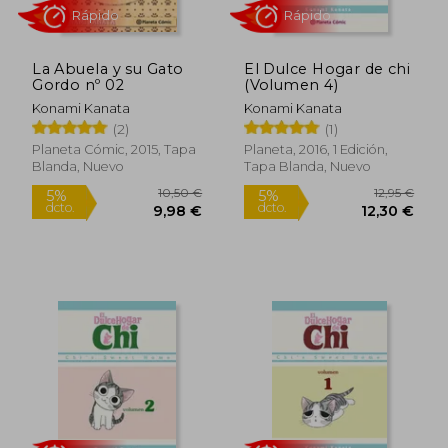
La Abuela y su Gato
El Dulce Hogar de chi
Gordo nº 02
(Volumen 4)
Konami Kanata
Konami Kanata
Rápido
Rápido
(2)
(1)
Planeta Cómic, 2015, Tapa
Planeta, 2016, 1 Edición,
Blanda, Nuevo
Tapa Blanda, Nuevo
10,50 €
12,95
5%
5%
dcto.
dcto.
9,98 €
12,30