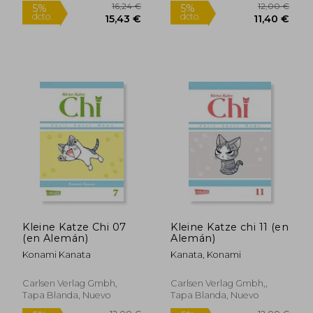
13,74 €
13,74
5%
5%
dcto.
dcto.
13,05 €
13,05
Kleine Katze Chi 07
Kleine Katze chi 11 (en
(en Alemán)
Alemán)
Konami Kanata
Kanata, Konami
Carlsen Verlag Gmbh,
Carlsen Verlag Gmbh,,
Tapa Blanda, Nuevo
Tapa Blanda, Nuevo