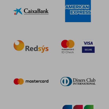
12,00 €
12,00
5%
5%
dcto.
dcto.
11,40 €
11,40