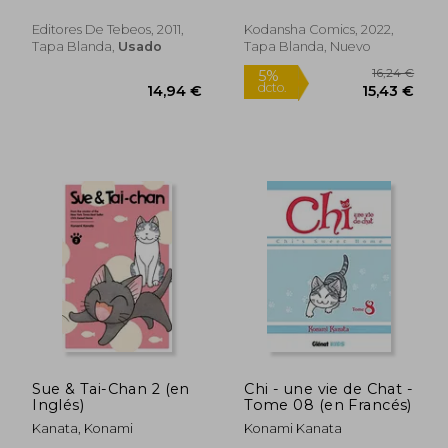
Editores De Tebeos, 2011,
Kodansha Comics, 2022,
Tapa Blanda,
Usado
Tapa Blanda, Nuevo
Sue & Tai-Chan 2 (en
Chi - une vie de Chat -
Inglés)
Tome 08 (en Francés)
Kanata, Konami
Konami Kanata
16,24 €
16,24
5%
5%