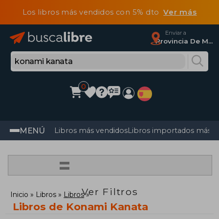
Los libros más vendidos con 5% dto
Ver más
Enviar a
Provincia De Madrid
0
MENÚ
Libros más vendidos
Libros importados más v
=
Ver Filtros
Inicio
Libros
Libros
Libros de Konami Kanata