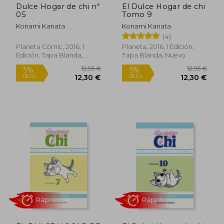
Dulce Hogar de chi nº
El Dulce Hogar de chi
05
Tomo 9
Konami Kanata
Konami Kanata
(4)
Planeta Cómic, 2016, 1
Planeta, 2016, 1 Edición,
12,95 €
10,50
Edición, Tapa Blanda,
Tapa Blanda, Nuevo
5%
5%
dcto.
dcto.
Nuevo
12,30 €
9,98
Rápido
Rápido