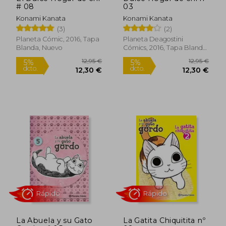
# 08
03
Konami Kanata
Konami Kanata
(3)
(2)
Planeta Cómic, 2016, Tapa
Planeta Deagostini
Blanda, Nuevo
Cómics, 2016, Tapa Blanda,
Nuevo
12,95 €
12,95
5%
5%
dcto.
dcto.
12,30 €
12,30
La Abuela y su Gato
La Gatita Chiquitita nº