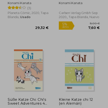
Manía)
(en Alemán)
Konami Kanata
Konami Kanata
(3)
Planeta Cómic, 2020, Tapa
Carlsen Verlag Gmbh Sep
Blanda,
Usado
2020,, Tapa Blanda, Nuevo
12,49
5%
dcto.
14,01 €
11,87
Süße Katze Chi: Chi's
Kleine Katze chi 12
Sweet Adventures 4
(en Alemán)
(en Alemán)