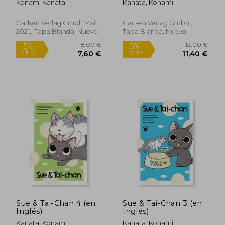
Konami Kanata
Kanata, Konami
Carlsen Verlag Gmbh Mai
Carlsen Verlag Gmbh,,
2021,, Tapa Blanda, Nuevo
Tapa Blanda, Nuevo
8,00
5%
dcto.
29,32 €
7,60
Sue & Tai-Chan 4 (en
Sue & Tai-Chan 3 (en
Inglés)
Inglés)
Kanata, Konami
Kanata, Konami