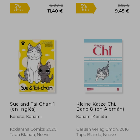
9,00 €
11,24
5%
5%
dcto.
dcto.
8,55 €
10,68
Sue and Tai-Chan 1
Kleine Katze Chi,
(en Inglés)
Band 8 (en Alemán)
Kanata, Konami
Konami Kanata
Kodansha Comics, 2020,
Carlsen Verlag Gmbh, 2016,
Tapa Blanda, Nuevo
Tapa Blanda, Nuevo