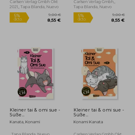
Katzenexpertin
Carlsen Verlag Gmbh Okt
Carlsen Verlag Gmbh,,
Kanata Konami! (4)
2021,, Tapa Blanda, Nuevo
Tapa Blanda, Nuevo
(en Alemán)
16,24 €
5%
dcto.
15,43 €
10,95
Kleiner tai & omi sue -
Kleiner tai & omi sue -
Süße
Süße
Katzenabenteuer 2:
Katzenabenteuer 5
Kanata, Konami
Konami Kanata
Neues von »Kleine
(en Alemán)
Katze Chi«-
Katzenexpertin
, Tapa Blanda, Nuevo
Carlsen Verlag Gmbh Okt