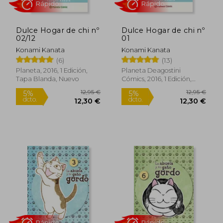
Dulce Hogar de chi nº
Dulce Hogar de chi nº
02/12
01
Konami Kanata
Konami Kanata
(6)
(13)
Planeta, 2016, 1 Edición,
Planeta Deagostini
Rápido
Rápido
Tapa Blanda, Nuevo
Cómics, 2016, 1 Edición,
Tapa Blanda, Nuevo
12,95 €
12,95
5%
5%
dcto.
dcto.
12,30 €
12,30