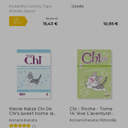
dcto.
dcto.
15,43 €
15,43
Kodansha Comics, Tapa
,
Usado
Blanda, Nuevo
Kleine Katze Chi 04:
Chi - Poche - Tome
Chi's sweet home (en
14: Vive L'aventure!
Alemán)
(en Francés)
Konami Kanata
Konami Kanata; Pétronille
(1)