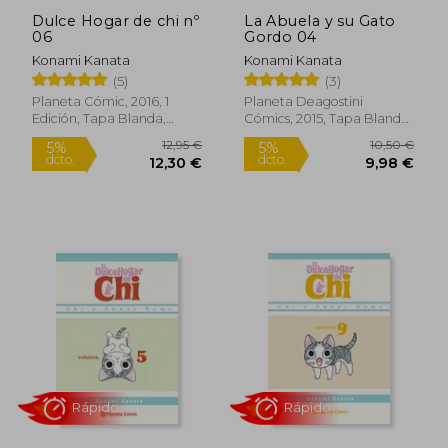
Dulce Hogar de chi nº
La Abuela y su Gato
06
Gordo 04
Konami Kanata
Konami Kanata
10,50 €
12,95
5%
5%
(5)
(3)
dcto.
dcto.
9,98 €
12,30
Planeta Cómic, 2016, 1
Planeta Deagostini
Edición, Tapa Blanda,
Cómics, 2015, Tapa Blanda,
Nuevo
Nuevo
Rápido
Rápido