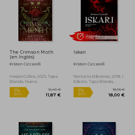
11,95 €
11,9
5%
5%
dcto.
dcto.
11,35 €
11,35
The Crimson Moth
Iskari
(en Inglés)
Kristen Ciccarelli
Kristen Ciccarelli
HarperCollins, 2025, Tapa
Nocturna Ediciones, 2018, 1
Blanda, Nuevo
Edición, Tapa Blanda,
Nuevo
Rápido