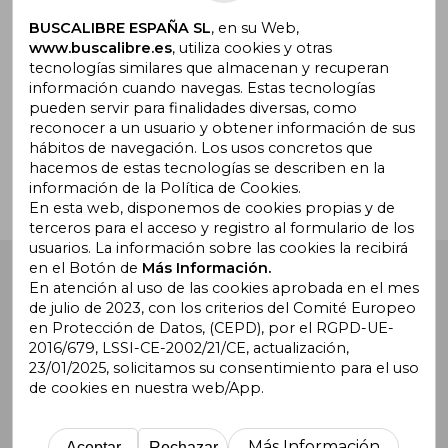
Suscríbete para recibir ofertas y
promociones
BUSCALIBRE ESPAÑA SL
, en su Web,
www.buscalibre.es
, utiliza cookies y otras
tecnologías similares que almacenan y recuperan
información cuando navegas. Estas tecnologías
pueden servir para finalidades diversas, como
¿Necesitas ayuda?
reconocer a un usuario y obtener información de sus
hábitos de navegación. Los usos concretos que
hacemos de estas tecnologías se describen en la
Ir a Centro de Soporte
información de la Política de Cookies.
En esta web, disponemos de cookies propias y de
terceros para el acceso y registro al formulario de los
usuarios. La información sobre las cookies la recibirá
en el Botón de
Más Información.
Buscalibre España
. Calle Energía, 65, Nave 3 (08940),
Cornellà de Llobregat, Barcelona. Derechos Reservados.
En atención al uso de las cookies aprobada en el mes
de julio de 2023, con los criterios del Comité Europeo
en Protección de Datos, (CEPD), por el RGPD-UE-
2016/679, LSSI-CE-2002/21/CE, actualización,
23/01/2025, solicitamos su consentimiento para el uso
de cookies en nuestra web/App.
Buscalibre Argentina
|
Buscalibre Chile
|
Buscalibre
Colombia
|
Buscalibre Ecuador
|
Buscalibre España
|
Buscalibre Uruguay
|
Buscalibre México
|
Buscalibre
Más Información
Aceptar
Rechazar