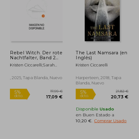
31,58 €
24,90
5%
5%
dcto.
dcto.
30,00 €
23,66
Rebel Witch. Der rote
The Last Namsara (en
Nachtfalter, Band 2
Inglés)
(en ,Alemán)
Kristen Ciccarelli;Sarah
Kristen Ciccarelli
Heidelberger
, 2025, Tapa Blanda, Nuevo
Harperteen, 2018, Tapa
Blanda, Nuevo
Disponible
Usado
en Buen Estado a
10,20 €
.
Comprar Usado