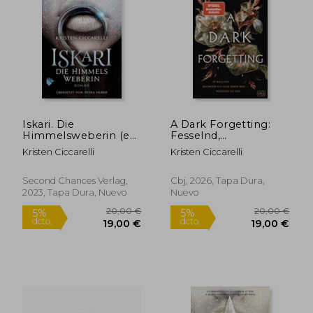
18,74 €
23,74
5%
5%
dcto.
dcto.
17,80 €
22,55
Iskari. Die
A Dark Forgetting:
Himmelsweberin (en
Fesselnd,
Alemán)
atmosphrisch und
Kristen Ciccarelli
Kristen Ciccarelli
romantisch -
Elfenfantasy von der
internationalen
Second Chances Verlag,
Cbj, 2026, Tapa Dura,
Bestsellerautorin
2023, Tapa Dura, Nuevo
Nuevo
Kristen Ciccarelli (en
Alemán)