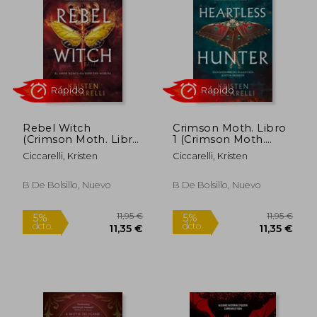
5%
5%
dcto.
dcto.
18,95 €
18,95
Rebel Witch
Crimson Moth. Libro
(Crimson Moth. Libro
1 (Crimson Moth.
2) (en spa)
Libro 1) (en spa)
Ciccarelli, Kristen
Ciccarelli, Kristen
B De Bolsillo, Nuevo
B De Bolsillo, Nuevo
Rápido
Rápido