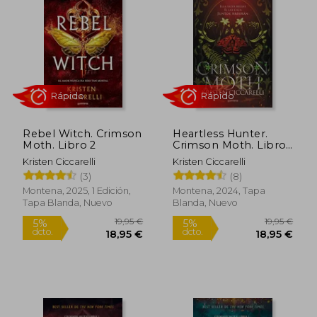
Rebel Witch. Crimson
Heartless Hunter.
Moth. Libro 2
Crimson Moth. Libro
1
Kristen Ciccarelli
Kristen Ciccarelli
(3)
(8)
Rápido
Rápido
Montena, 2025, 1 Edición,
Montena, 2024, Tapa
Tapa Blanda, Nuevo
Blanda, Nuevo
19,95 €
19,95