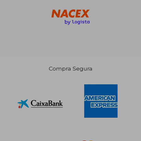
Compra Segura
52,15 €
5%
dcto.
49,54 €