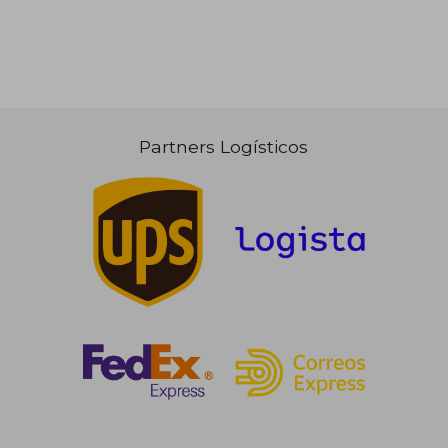
Partners Logísticos
23,47 €
23,47
5%
5%
dcto.
dcto.
22,30 €
22,30