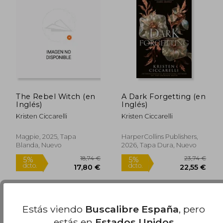
The Rebel Witch (en
A Dark Forgetting (en
Inglés)
Inglés)
Rápido
Kristen Ciccarelli
Kristen Ciccarelli
Magpie, 2025, Tapa
HarperCollins Publishers,
Blanda, Nuevo
2026, Tapa Dura, Nuevo
17,99 €
23,95
5%
5%
Estás viendo
Buscalibre España
, pero
dcto.
dcto.
17,09 €
22,75
estás en
Estados Unidos