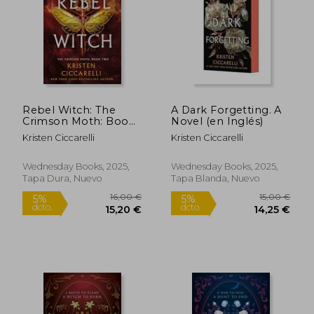
18,74 €
12,49
5%
5%
dcto.
dcto.
17,80 €
11,87
Rebel Witch: The
A Dark Forgetting. A
Crimson Moth: Book
Novel (en Inglés)
2 (The Crimson Moth,
Kristen Ciccarelli
Kristen Ciccarelli
2) (en Inglés)
Wednesday Books, 2025,
Wednesday Books, 2025,
Tapa Dura, Nuevo
Tapa Blanda, Nuevo