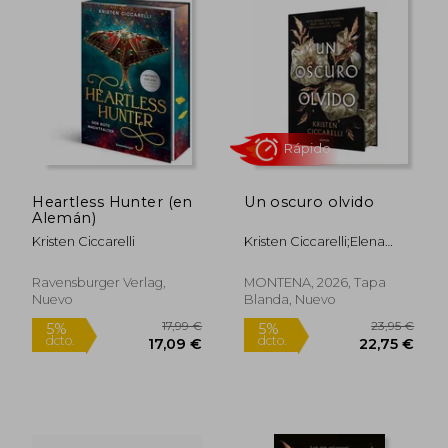
Heartless Hunter (en
Un oscuro olvido
Alemán)
Kristen Ciccarelli
Kristen Ciccarelli;Elena
Macian Masip
Ravensburger Verlag,
MONTENA, 2026, Tapa
Nuevo
Blanda, Nuevo
13,74 €
14,00
5%
5%
dcto.
dcto.
13,05 €
13,30