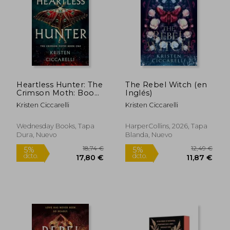
12,49 €
18,95
5%
5%
dcto.
dcto.
11,87 €
18,00
Heartless Hunter: The
The Rebel Witch (en
Crimson Moth: Book
Inglés)
1 (en Inglés)
Kristen Ciccarelli
Kristen Ciccarelli
Wednesday Books, Tapa
HarperCollins, 2026, Tapa
Dura, Nuevo
Blanda, Nuevo