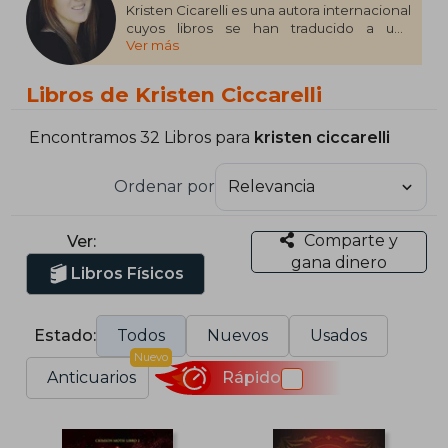
Kristen Cicarelli es una autora internacional
cuyos libros se han traducido a una
Ver más
docena de idiomas, además de estar
entre los más vendidos. Creció en la granja
de uvas de su abuelo, así que pasó su
Libros de Kristen Ciccarelli
infancia corriendo por los viñedos,
construyendo fuertes en el granero y
recorriendo los bosques densos y oscuros
Encontramos 32 Libros para
kristen ciccarelli
que había tras la granja. Hoy en día, Kristen
vive en la región del Niágara, en Ontario,
Ordenar por
con su marido y su hijo, que está
obsesionado con los libros.
Comparte y
Ver:
gana dinero
Libros Físicos
Estado:
Todos
Nuevos
Usados
Nuevo
Anticuarios
Rápido