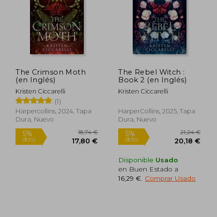
The Crimson Moth
The Rebel Witch :
16,00 €
15,00
(en Inglés)
Book 2 (en Inglés)
5%
5%
dcto.
dcto.
15,20 €
14,25
Kristen Ciccarelli
Kristen Ciccarelli
(1)
Harpercollins, 2024, Tapa
HarperCollins, 2025, Tapa
Dura, Nuevo
Dura, Nuevo
Disponible
Usado
en Buen Estado a
16,29 €
.
Comprar Usado