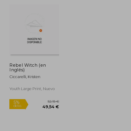
Rebel Witch (en
Inglés)
24,26 €
21,88
5%
5%
Ciccarelli, Kristen
dcto.
dcto.
23,05 €
20,79
Youth Large Print, Nuevo