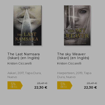
17,99 €
21,82
5%
5%
dcto.
dcto.
17,09 €
20,73
The Last Namsara
The sky Weaver
(Iskari) (en Inglés)
(Iskari) (en Inglés)
Kristen Ciccarelli
Kristen Ciccarelli
Askari, 2017, Tapa Dura,
Harperteen, 2019, Tapa
Nuevo
Dura, Nuevo