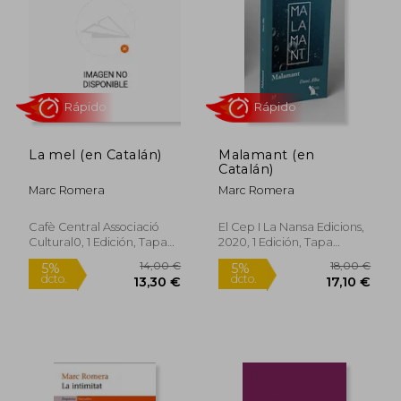
18,90 €
23,00
5%
5%
dcto.
dcto.
17,96 €
21,85
La mel (en Catalán)
Malamant (en
Catalán)
Marc Romera
Marc Romera
Cafè Central Associació
El Cep I La Nansa Edicions,
Cultural0, 1 Edición, Tapa
2020, 1 Edición, Tapa
Blanda, Nuevo
Blanda, Nuevo
Rápido
Rápido