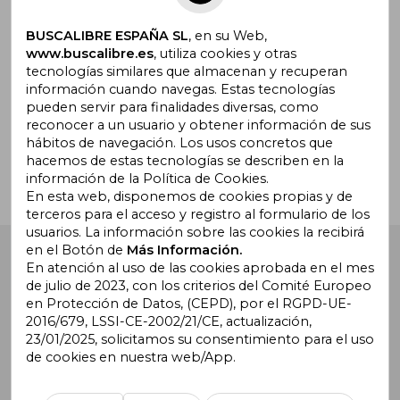
Suscríbete para recibir ofertas y
promociones
BUSCALIBRE ESPAÑA SL
, en su Web,
www.buscalibre.es
, utiliza cookies y otras
tecnologías similares que almacenan y recuperan
información cuando navegas. Estas tecnologías
pueden servir para finalidades diversas, como
¿Necesitas ayuda?
reconocer a un usuario y obtener información de sus
hábitos de navegación. Los usos concretos que
hacemos de estas tecnologías se describen en la
Ir a Centro de Soporte
información de la Política de Cookies.
En esta web, disponemos de cookies propias y de
terceros para el acceso y registro al formulario de los
usuarios. La información sobre las cookies la recibirá
en el Botón de
Más Información.
Buscalibre España
. Calle Energía, 65, Nave 3 (08940),
Cornellà de Llobregat, Barcelona. Derechos Reservados.
En atención al uso de las cookies aprobada en el mes
de julio de 2023, con los criterios del Comité Europeo
en Protección de Datos, (CEPD), por el RGPD-UE-
2016/679, LSSI-CE-2002/21/CE, actualización,
23/01/2025, solicitamos su consentimiento para el uso
de cookies en nuestra web/App.
Buscalibre Argentina
|
Buscalibre Chile
|
Buscalibre
Colombia
|
Buscalibre Ecuador
|
Buscalibre España
|
Buscalibre Uruguay
|
Buscalibre México
|
Buscalibre