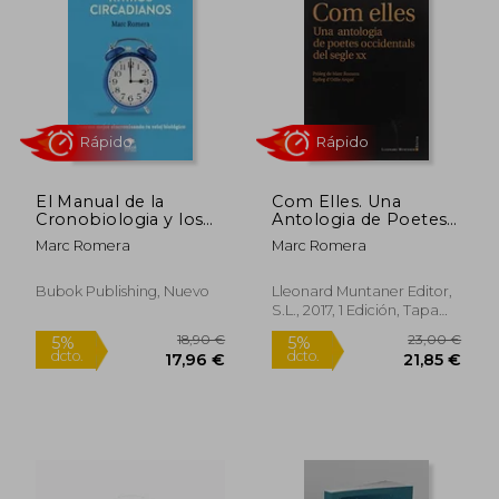
5%
5%
dcto.
dcto.
18,00 €
18,00
El Manual de la
Com Elles. Una
Cronobiologia y los
Antologia de Poetes
Ritmos Circadianos
Occidentals Dels
Marc Romera
Marc Romera
Segle xx (la Fosca)
Bubok Publishing, Nuevo
Lleonard Muntaner Editor,
S.L., 2017, 1 Edición, Tapa
Rápido
Rápido
Blanda, Nuevo