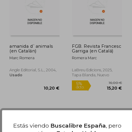
13,00
5%
dcto.
10,20 €
12,35
amanida d`animals
FGB. Revista Francesc
(en Catalán)
Garriga (en Catalá)
Marc Romera
Romera Marc
Angle Editorial, S.l., 2004,
LaBreu Edicions, 2025,
Usado
Tapa Blanda, Nuevo
Estás viendo
Buscalibre España
, pero