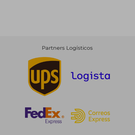
Partners Logísticos
20,95 €
29,00
5%
5%
dcto.
dcto.
19,90 €
27,55