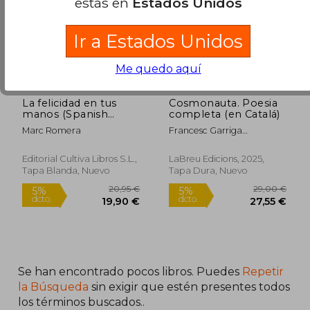
estás en
Estados Unidos
Ir a Estados Unidos
Me quedo aquí
La felicidad en tus
Cosmonauta. Poesia
16,00
manos (Spanish
completa (en Catalá)
5%
dcto.
Edition)
10,20 €
15,20
Marc Romera
Francesc Garriga
Barata;Marc Romera
Editorial Cultiva Libros S.L.,
LaBreu Edicions, 2025,
Tapa Blanda, Nuevo
Tapa Dura, Nuevo
Se han encontrado pocos libros. Puedes
Repetir
la Búsqueda
sin exigir que estén presentes todos
los términos buscados..