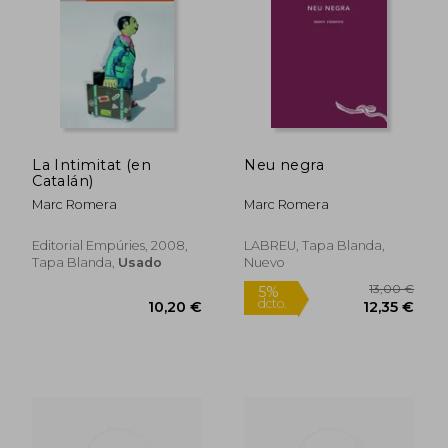
14,00 €
18,00
5%
5%
dcto.
dcto.
13,30 €
17,10
La Intimitat (en
Neu negra
Catalán)
Marc Romera
Marc Romera
Editorial Empúries, 2008,
LABREU, Tapa Blanda,
Tapa Blanda,
Usado
Nuevo