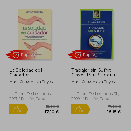
Rápido
Rápido
17,00 €
18,90
5%
5%
La Soledad del
Trabajar sin Sufrir:
dcto.
dcto.
16,15 €
17,96
Cuidador
Claves Para Superar
los Problemas y
María Jesús Álava Reyes
María Jesús Álava Reyes
Disfrutar en el Trabajo
La Esfera De Los Libros,
La Esfera De Los Libros SL,
2013, 1 Edición, Tapa
2010, 1ª Edición, Tapa
Blanda, Nuevo
Blanda, Nuevo