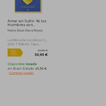
Amar sin Sufrir: Ni los
Hombres son
Imposibles, ni las
María Jesús Álava Reyes
Mujeres
Incomprensibles
16,00 €
11,08
La Esfera De Los Libros S.L.,
5%
5%
dcto.
dcto.
15,20 €
10,52
2010, 1ª Edición, Tapa
Blanda, Nuevo
Disponible
Usado
en Buen Estado a
9,36 €
.
Comprar Usado