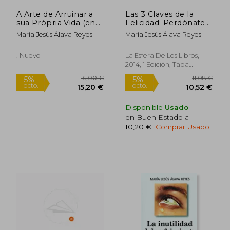
17,00 €
19,90
5%
5%
dcto.
dcto.
16,15 €
18,91
A Arte de Arruinar a
Las 3 Claves de la
sua Própria Vida (en
Felicidad: Perdónate
Portugués)
Bien, Quiérete Mejor
María Jesús Álava Reyes
María Jesús Álava Reyes
y Coge las Riendas de
tu Vida
, Nuevo
La Esfera De Los Libros,
2014, 1 Edición, Tapa
Blanda, Nuevo
Disponible
Usado
en Buen Estado a
10,20 €
.
Comprar Usado