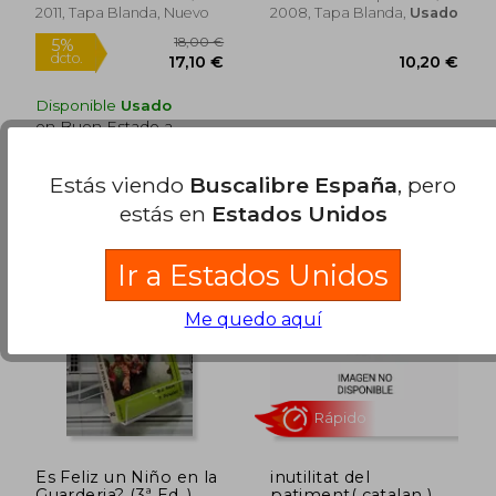
2011, Tapa Blanda, Nuevo
2008, Tapa Blanda,
Usado
Disponible
Usado
en Buen Estado a
10,20 €
.
Comprar Usado
Estás viendo
Buscalibre España
, pero
estás en
Estados Unidos
10,95 €
10,20
Ir a Estados Unidos
Me quedo aquí
Es Feliz un Niño en la
inutilitat del
Guarderia? (3ª Ed. )
patiment( catalan )