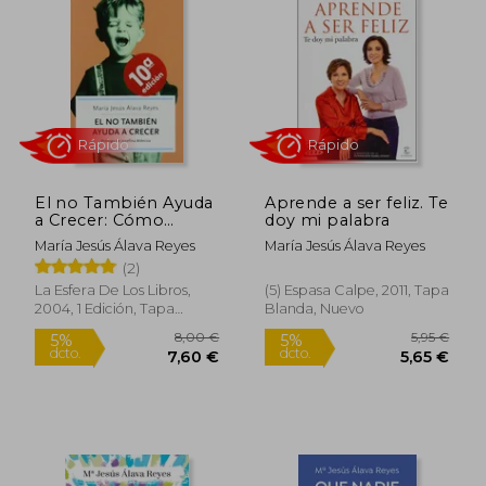
9,00 €
18,90
5%
5%
dcto.
dcto.
8,55 €
17,96
El no También Ayuda
Aprende a ser feliz. Te
a Crecer: Cómo
doy mi palabra
Superar los
María Jesús Álava Reyes
María Jesús Álava Reyes
Momentos Difíciles
(2)
de los Hijos y
Favorecer su
La Esfera De Los Libros,
(5) Espasa Calpe, 2011, Tapa
Educación y
2004, 1 Edición, Tapa
Blanda, Nuevo
Desarrollo
Blanda, Nuevo
(Autoayuda)
Rápido
Rápido