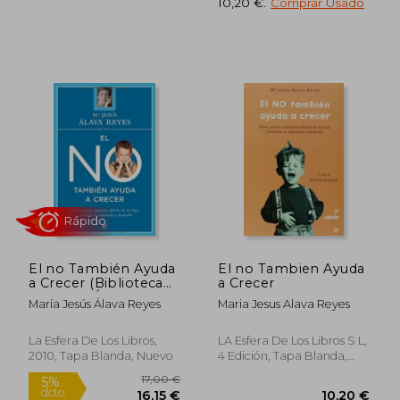
10,20 €
.
Comprar Usado
Rápido
El no También Ayuda
El no Tambien Ayuda
a Crecer (Biblioteca
a Crecer
mª Jesús Álava Reyes)
María Jesús Álava Reyes
Maria Jesus Alava Reyes
La Esfera De Los Libros,
LA Esfera De Los Libros S L,
15,90
5%
2010, Tapa Blanda, Nuevo
4 Edición, Tapa Blanda,
dcto.
10,20 €
15,11
Usado