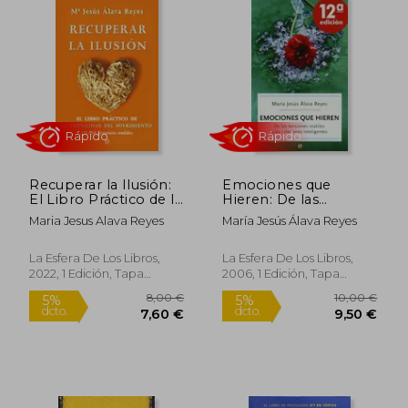
8,50 €
8,00
5%
5%
dcto.
dcto.
8,07 €
7,60
Recuperar la Ilusión:
Emociones que
El Libro Práctico de la
Hieren: De las
Inutilidad del
Tensiones Inútiles a
Maria Jesus Alava Reyes
María Jesús Álava Reyes
Sufrimiento
las Relaciones
Inteligentes
La Esfera De Los Libros,
La Esfera De Los Libros,
2022, 1 Edición, Tapa
2006, 1 Edición, Tapa
Rápido
Rápido
Blanda, Nuevo
Blanda, Nuevo