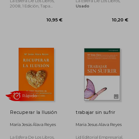
La Esfera De Los Libros,
La Esfera De Los Libros,
2008, 1 Edición, Tapa
Usado
Blanda,
Usado
17,00 €
5%
dcto.
16,15 €
10,20
Recuperar la Ilusión
trabajar sin sufrir
María Jesús Álava Reyes
Maria Jesus Alava Reyes
La Esfera De Los Libros,
Lid Editorial Empresarial,