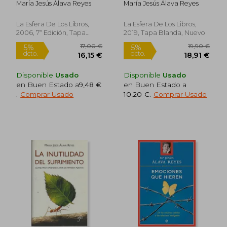
María Jesús Álava Reyes
María Jesús Álava Reyes
Mujeres
Incomprensibles
La Esfera De Los Libros,
La Esfera De Los Libros,
2006, 7ª Edición, Tapa
2019, Tapa Blanda, Nuevo
Blanda, Nuevo
Disponible
Usado
Disponible
Usado
en Buen Estado a
9,48 €
en Buen Estado a
.
Comprar Usado
10,20 €
.
Comprar Usado
8,41 €
5%
dcto.
7,99 €
16,85