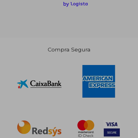
Compra Segura
32,58 €
5%
dcto.
30,95 €