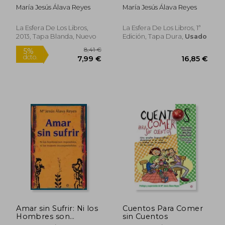
y Compromiso Para
María Jesús Álava Reyes
María Jesús Álava Reyes
Convertir a los Niños
en Adultos Felices
La Esfera De Los Libros,
La Esfera De Los Libros, 1ª
2013, Tapa Blanda, Nuevo
Edición, Tapa Dura,
Usado
Rápido
17,00
5%
dcto.
12,91 €
16,15
Amar sin Sufrir: Ni los
Cuentos Para Comer
Hombres son
sin Cuentos
Imposibles, ni las