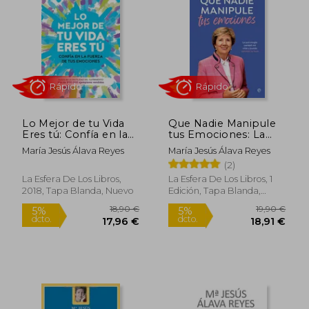
8,00 €
5,95
5%
5%
dcto.
dcto.
7,60 €
5,65
Lo Mejor de tu Vida
Que Nadie Manipule
Eres tú: Confía en la
tus Emociones: La
Fuerza de tus
Psicología Cambió mi
María Jesús Álava Reyes
María Jesús Álava Reyes
Emociones
Vida y Puede Cambiar
(2)
(Psicología y Salud)
la Tuya
La Esfera De Los Libros,
La Esfera De Los Libros, 1
2018, Tapa Blanda, Nuevo
Edición, Tapa Blanda,
Nuevo
Rápido
Rápido