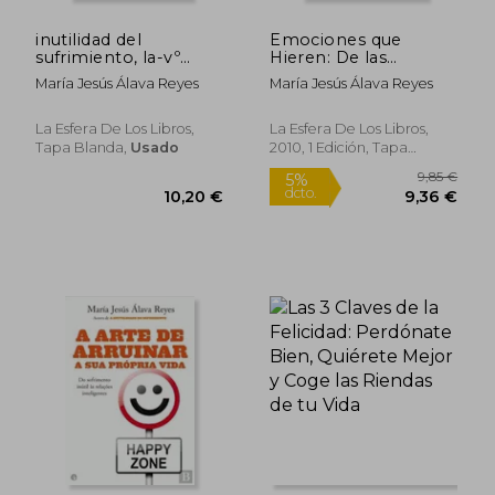
inutilidad del
Emociones que
sufrimiento, la-vº
Hieren: De las
aniversario
Tensiones Inútiles a
María Jesús Álava Reyes
María Jesús Álava Reyes
las Relaciones
Inteligentes
La Esfera De Los Libros,
La Esfera De Los Libros,
Tapa Blanda,
Usado
2010, 1 Edición, Tapa
Blanda,
Usado