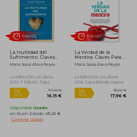
La Inutilidad del
La Verdad de la
Sufrimiento: Claves
Mentira: Claves Para
18,90 €
19,90
5%
5%
Para Aprender a Vivir
Descubrir el Daño
dcto.
dcto.
17,96 €
18,91
Maria Jesus Alava Reyes
María Jesús Álava Reyes
de Manera Positiva
Emocional y los
(Psicología y Salud)
Secretos de las
Mentiras Propias y
La Esfera De Los Libros,
La Esfera De Los Libros,
Ajenas
2010, 1ª Edición, Tapa
2016, Tapa Blanda, Nuevo
Blanda, Nuevo
Disponible
Usado
en Buen Estado a
11,41 €
.
Comprar Usado