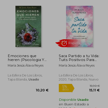
Rápido
Rápido
Emociones que
Saca Partido a tu Vida:
hieren (Psicologia Y
Tuits Positivos Para
Salud (esfera))
Cada Emoción y Cada
María Jesús Álava Reyes
María Jesús Álava Reyes
día
La Esfera De Los Libros,
La Esfera De Los Libros,
Tapa Blanda,
Usado
2020, Tapa Blanda, Nuevo
18,00 €
17,00
5%
5%
dcto.
dcto.
17,10 €
16,15
Disponible
Usado
en Buen Estado a