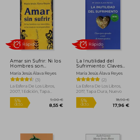
8,00 €
10,00
5%
5%
dcto.
dcto.
7,60 €
9,50
Amar sin Sufrir: Ni los
La Inutilidad del
Hombres son
Sufrimiento: Claves
Imposibles, ni las
Para Aprender a Vivir
María Jesús Álava Reyes
María Jesús Álava Reyes
Mujeres
de Manera Positiva
(3)
(2)
Incomprensibles
La Esfera De Los Libros,
La Esfera De Los Libros,
2007, 1 Edición, Tapa
2017, Tapa Dura, Nuevo
Blanda, Nuevo
Rápido
Rápido