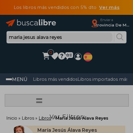
Los libros más vendidos con 5% dto
Ver más
Enviar a
Provincia De Madrid
0
MENÚ
Libros más vendidos
Libros importados más v
=
Ver Filtros
Inicio
Libros
Libros
María Jesús Álava Reyes
María Jesús Álava Reyes