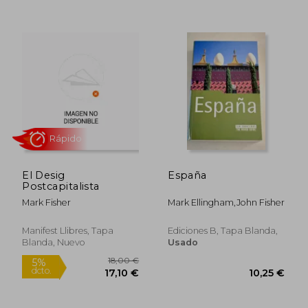
18,74 €
9,39
5%
5%
dcto.
dcto.
17,80 €
8,92
El Desig
España
Postcapitalista
Mark Fisher
Mark Ellingham,John Fisher
Manifest Llibres, Tapa
Ediciones B, Tapa Blanda,
Blanda, Nuevo
Usado