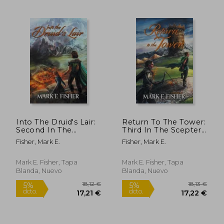
20,00 €
19,83
5%
5%
dcto.
dcto.
19,00 €
18,84
Into The Druid's Lair:
Return To The Tower:
Second In The
Third In The Scepter
Scepter and Tower
and Tower Trilogy (en
Fisher, Mark E.
Fisher, Mark E.
Trilogy (en Inglés)
Inglés)
Mark E. Fisher, Tapa
Mark E. Fisher, Tapa
Blanda, Nuevo
Blanda, Nuevo