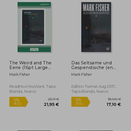
The Weird and The
Das Seltsame und
Eerie (16pt Large
Gespenstische (en
Print Edition) (en
Alemán)
Mark Fisher
Mark Fisher
Inglés)
12,80 €
18,69
ReadHowYouWant, Tapa
Edition Tiamat Aug 2017,,
5%
5%
dcto.
dcto.
12,16 €
17,76
Blanda, Nuevo
Tapa Blanda, Nuevo