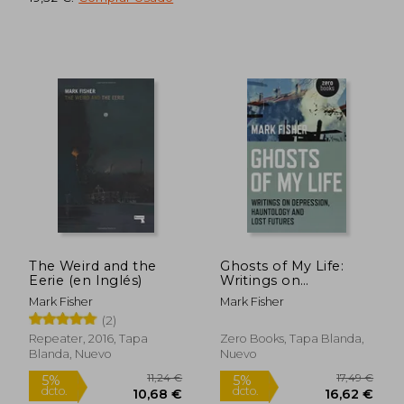
Rápido
40,97 €
5%
The Weird and the
Ghosts of My Life:
dcto.
38,92 €
10,20
Eerie (en Inglés)
Writings on
Depression,
Mark Fisher
Mark Fisher
Hauntology and Lost
(2)
Futures (en Inglés)
Repeater, 2016, Tapa
Zero Books, Tapa Blanda,
Blanda, Nuevo
Nuevo