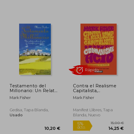
Testamento del
Contra el Realisme
Millonario: Un Relato
Capitalista,
Sobre el Arte Triunfar
Comunisme Acid (Cat)
Mark Fisher
Mark Fisher
y Ser Feliz
Gedisa, Tapa Blanda,
Manifest Llibres, Tapa
Usado
Blanda, Nuevo
11,24 €
17,49
5%
5%
dcto.
dcto.
10,68 €
16,62