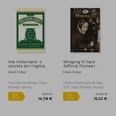
18,00 €
5%
dcto.
17,10 €
10,25
the millionaire`s
Winging It! Jack
secrets (en Inglés)
Jefford, Pioneer
Alaskan Aviator
Mark Fisher
Mark Fisher
(Caribou Classics) (en
Inglés)
Touchstone Books, Tapa
Alaska Northwest Books,
Blanda, Nuevo
2011, Tapa Blanda, Nuevo