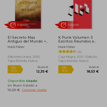
25,00 €
11,24
5%
5%
dcto.
dcto.
23,75 €
10,68
El Secreto Mas
K Punk Volumen 3
Antiguo del Mundo =
Escritos Reunidos e
The World's Oldest
Ineditos
Mark Fisher
Mark Fisher
Secret
(3)
Ediciones Urano, 2010,
Caja Negra, 2021, 1 Edición,
Tapa Blanda, Nuevo
Tapa Blanda, Nuevo
Disponible
Usado
en Buen Estado a
10,20 €
.
Comprar Usado
Rápido
Rápido