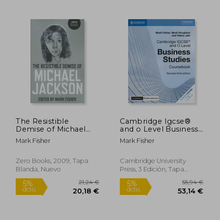
18,74 €
17,49
5%
5%
dcto.
dcto.
17,80 €
16,62
The Resistible
Cambridge Igcse®
Demise of Michael
and o Level Business
Jackson (en Inglés)
Studies Revised Cours
Mark Fisher
Mark Fisher
With Cambridge
Elevate Enhanced
Edition (2 Years)
Zero Books, 2009, Tapa
Cambridge University
(Cambridge
Blanda, Nuevo
Press, 3 Edición, Tapa
International Igcse)
Blanda, Nuevo
(en Inglés)
Rápido