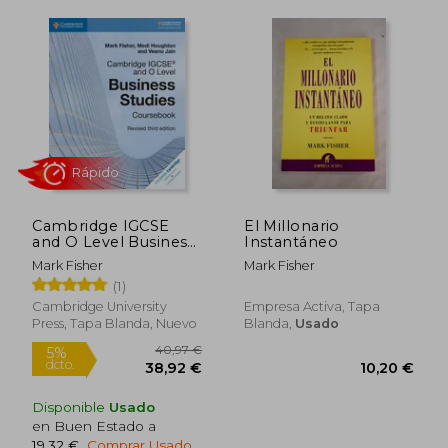
13,00 €
19,50
5%
5%
dcto.
dcto.
12,35 €
18,53
Cambridge IGCSE
El Millonario
and O Level Business
Instantáneo
Studies Revised
Mark Fisher
Mark Fisher
Coursebook [With
(1)
CDROM] (en Inglés)
Cambridge University
Empresa Activa, Tapa
Press, Tapa Blanda, Nuevo
Blanda,
Usado
Disponible
Usado
en Buen Estado a
19,32 €
.
Comprar Usado