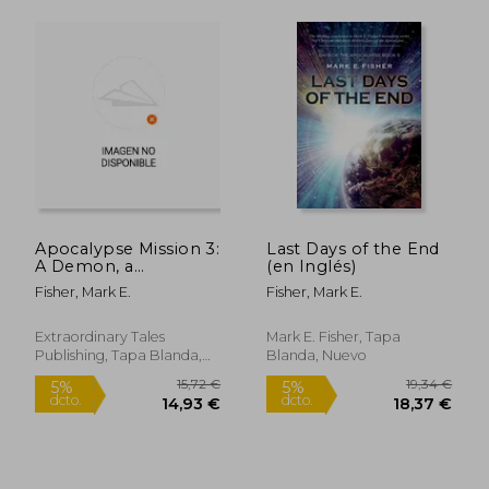
34,19 €
35,89
5%
5%
Apocalypse Mission 3:
Last Days of the End
dcto.
dcto.
32,48 €
34,09
A Demon, a
(en Inglés)
Dungeon, a Den of
Fisher, Mark E.
Fisher, Mark E.
Evil (en Inglés)
Extraordinary Tales
Mark E. Fisher, Tapa
Publishing, Tapa Blanda,
Blanda, Nuevo
Nuevo