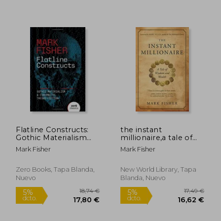
12,00
5%
dcto.
12,00 €
11,40
Flatline Constructs:
the instant
Gothic Materialism
millionaire,a tale of
and Cybernetic
wisdom and wealth
Mark Fisher
Mark Fisher
Theory-Fiction (en
(en Inglés)
Inglés)
Zero Books, Tapa Blanda,
New World Library, Tapa
Nuevo
Blanda, Nuevo