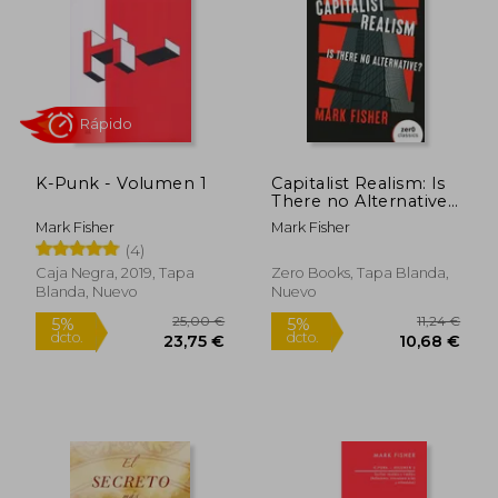
25,00 €
29,00
5%
5%
dcto.
dcto.
23,75 €
27,55
K-Punk - Volumen 1
Capitalist Realism: Is
There no Alternative?
(en Inglés)
Mark Fisher
Mark Fisher
(4)
Caja Negra, 2019, Tapa
Zero Books, Tapa Blanda,
Blanda, Nuevo
Nuevo
Rápido