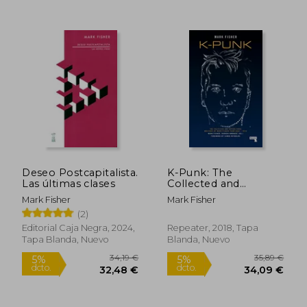
16,02 €
41,64
5%
5%
dcto.
dcto.
15,22 €
39,56
Deseo Postcapitalista.
K-Punk: The
Las últimas clases
Collected and
Unpublished Writings
Mark Fisher
Mark Fisher
of Mark Fisher (en
(2)
Inglés)
Editorial Caja Negra, 2024,
Repeater, 2018, Tapa
Tapa Blanda, Nuevo
Blanda, Nuevo