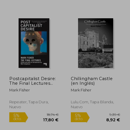
15,00
5%
dcto.
10,20 €
14,25
Postcapitalist Desire:
Chillingham Castle
The Final Lectures
(en Inglés)
(en Inglés)
Mark Fisher
Mark Fisher
Repeater, Tapa Dura,
Lulu.com, Tapa Blanda,
Nuevo
Nuevo