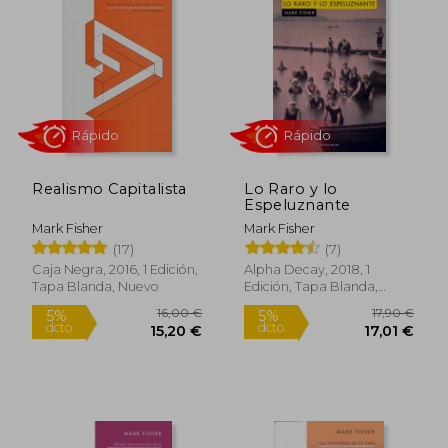
Realismo Capitalista
Lo Raro y lo
Espeluznante
Mark Fisher
Mark Fisher
(17)
(7)
Rápido
Rápido
Caja Negra, 2016, 1 Edición,
Alpha Decay, 2018, 1
Tapa Blanda, Nuevo
Edición, Tapa Blanda,
Nuevo
16,00 €
17,90