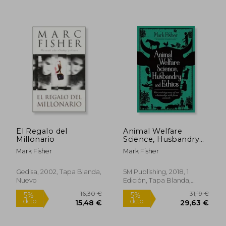
El Regalo del
Animal Welfare
Millonario
Science, Husbandry
and Ethics: The
Mark Fisher
Mark Fisher
Evolving Story of our
Relationship With
Farm Animals (en
Gedisa, 2002, Tapa Blanda,
5M Publishing, 2018, 1
Inglés)
Nuevo
Edición, Tapa Blanda,
Nuevo