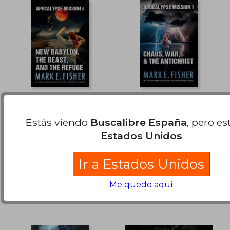
Apocalypse Mission 4.
Apocalypse Mission i:
New Babylon, the
Chaos, War, and the
Estás viendo
Buscalibre España
, pero es
Beast, and the
Antichrist (en Inglés)
Mark E. Fisher
Mark E. Fisher
Refuge (en Inglés)
Estados Unidos
Extraordinary Tales
Extraordinary Tales
Publishing, 2026, Tapa
Publishing, Nuevo
Ir a Estados Unidos
Blanda, Nuevo
18,42 €
32,15
5%
5%
dcto.
dcto.
17,50 €
30,54
Me quedo aquí