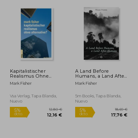
21,24 €
55,94
5%
5%
dcto.
dcto.
Kapitalistischer
A Land Before
20,18 €
53,14
Realismus Ohne
Humans, a Land After
Alternative? (en
Humans (en Inglés)
Mark Fisher
Mark Fisher
Alemán)
Vsa Verlag, Tapa Blanda,
5m Books, Tapa Blanda,
Nuevo
Nuevo