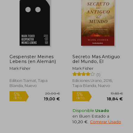
Gespenster Meines
Secreto Mas Antiguo
Lebens (en Alemán)
del Mundo, El
Mark Fisher
Mark Fisher
(1)
Edition Tiamat, Tapa
Ediciones Urano, 2016,
Blanda, Nuevo
Tapa Blanda, Nuevo
Disponible
Usado
en Buen Estado a
10,20 €
.
Comprar Usado
14,64 €
15,92
5%
5%
dcto.
dcto.
13,91 €
15,12