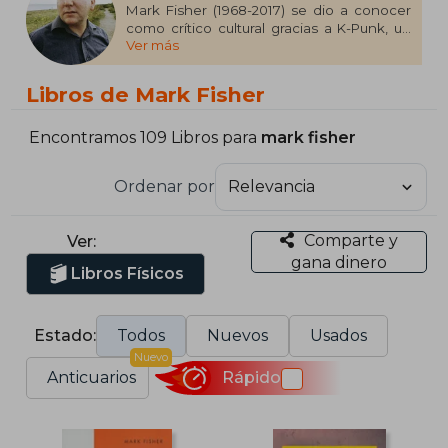
Mark Fisher (1968-2017) se dio a conocer
como crítico cultural gracias a K-Punk, un
Ver más
blog pionero en los primeros años de
internet en el que escribía extensos
artículos sobre música, filosofía
Libros de Mark Fisher
contemporánea, análisis político, ciencia-
ficción y cine. Más tarde empezó a
publicar en revistas y diarios de prestigio
Encontramos 109 Libros para
mark fisher
como The Guardian, The Wire o frieze. Es
autor de los libros Realismo capitalista,
Ordenar por
publicado en castellano por Caja Negra, y
Ghosts of my Life, una selección de
ensayos sobre futuros imposibles,
Comparte y
Ver:
depresión y la percepción cultural de la
gana dinero
memoria.
Libros Físicos
Estado:
Todos
Nuevos
Usados
Nuevo
Anticuarios
Rápido