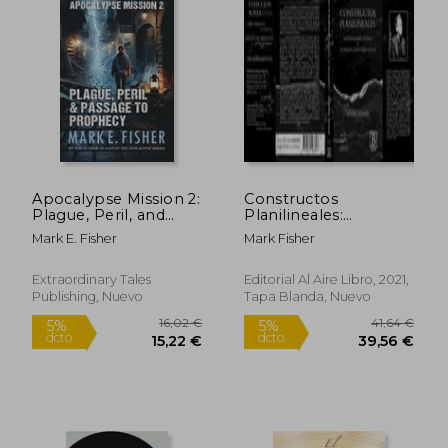
Apocalypse Mission 2:
Constructos
Plague, Peril, and
Planilineales:
Passage to Prophecy
Materialismo Gótico y
Mark E. Fisher
Mark Fisher
(en Inglés)
Teoría-Ficción
Cibernética
Extraordinary Tales
Editorial Al Aire Libro, 2021,
Publishing, Nuevo
Tapa Blanda, Nuevo
23,11 €
18,00
5%
5%
dcto.
dcto.
21,95 €
17,10