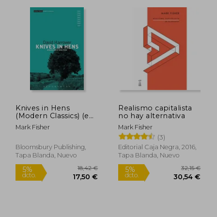
Knives in Hens
Realismo capitalista
(Modern Classics) (en
no hay alternativa
15,56 €
16,00
Inglés)
5%
5%
Mark Fisher
Mark Fisher
dcto.
dcto.
14,78 €
15,20
(3)
Bloomsbury Publishing,
Editorial Caja Negra, 2016,
Tapa Blanda, Nuevo
Tapa Blanda, Nuevo