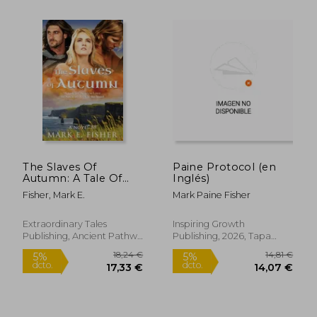
16,30 €
31,1
5%
5%
dcto.
dcto.
15,48 €
29,63
The Slaves Of
Paine Protocol (en
Autumn: A Tale Of
Inglés)
Stolen Love In
Fisher, Mark E.
Mark Paine Fisher
Ancient, Celtic Ireland
(en Inglés)
Extraordinary Tales
Inspiring Growth
Publishing, Ancient Pathw,
Publishing, 2026, Tapa
Tapa Blanda, Nuevo
Blanda, Nuevo